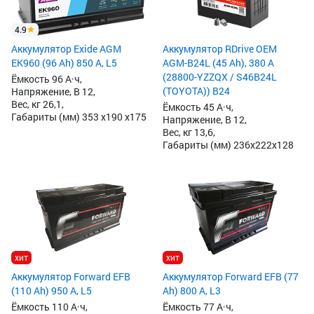
4.9
Аккумулятор Exide AGM
Аккумулятор RDrive OEM
EK960 (96 Ah) 850 А, L5
AGM-B24L (45 Ah), 380 А
(28800-YZZQX / S46B24L
Ёмкость 96 А·ч,
(TOYOTA)) B24
Напряжение, В 12,
Вес, кг 26,1,
Ёмкость 45 А·ч,
Габариты (мм) 353 x190 x175
Напряжение, В 12,
Вес, кг 13,6,
Габариты (мм) 236x222x128
хит
хит
Аккумулятор Forward EFB
Аккумулятор Forward EFB (77
(110 Ah) 950 А, L5
Ah) 800 А, L3
Ёмкость 110 А·ч,
Ёмкость 77 А·ч,