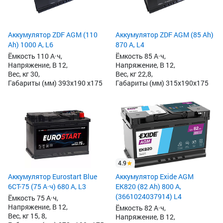
Аккумулятор ZDF AGM (110
Аккумулятор ZDF AGM (85 Ah)
Ah) 1000 А, L6
870 А, L4
Ёмкость 110 А·ч,
Ёмкость 85 А·ч,
Напряжение, В 12,
Напряжение, В 12,
Вес, кг 30,
Вес, кг 22,8,
Габариты (мм) 393x190 x175
Габариты (мм) 315x190x175
4.9
Аккумулятор Eurostart Blue
Аккумулятор Exide AGM
6CT-75 (75 А·ч) 680 А, L3
EK820 (82 Ah) 800 А,
(3661024037914) L4
Ёмкость 75 А·ч,
Напряжение, В 12,
Ёмкость 82 А·ч,
Вес, кг 15, 8,
Напряжение, В 12,