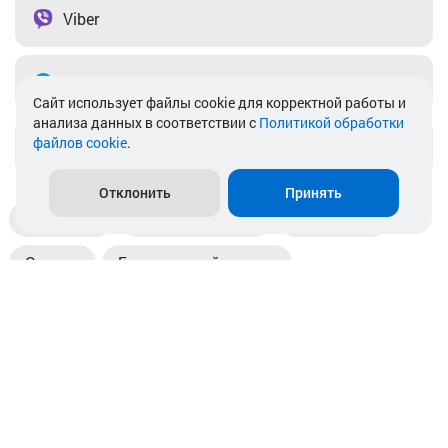
Viber
Telegram
Cайт использует файлы cookie для корректной работы и
анализа данных в соответствии с
Политикой обработки
файлов cookie
.
info@akkamulik.by
Отклонить
Принять
Доставка
Пункты выдачи
Магазины
Оплата
Безналичный расчет
Прием б/у акб
Информация
Отзывы
Контакты
© 2026. ООО «Аккамулик». 220056, Беларусь, г. Минск,
пр. Независимости, д.199.