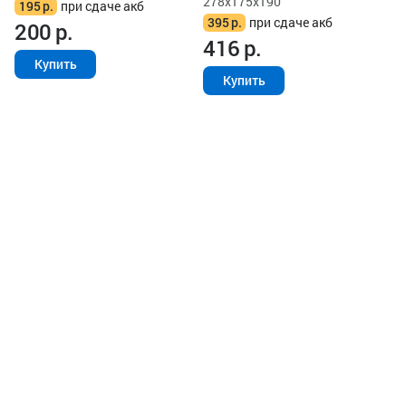
278x175x190
195
р.
при сдаче акб
395
р.
при сдаче акб
200
р.
416
р.
Купить
Купить