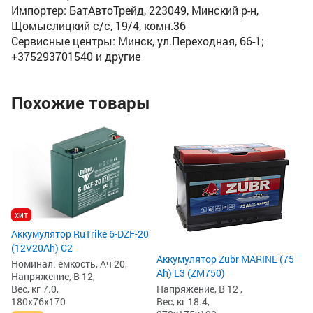
Импортер: БатАвтоТрейд, 223049, Минский р-н,
Щомыслицкий с/с, 19/4, комн.36
Сервисные центры: Минск, ул.Переходная, 66-1;
+375293701540 и другие
Похожие товары
Ак
12
Но
На
Ве
15
хит
1
Аккумулятор RuTrike 6-DZF-20
1
(12V20Ah) C2
Аккумулятор Zubr MARINE (75
Номинал. емкость, Ач 20,
Ah) L3 (ZM750)
Напряжение, В 12,
Вес, кг 7.0,
Напряжение, В 12 ,
180x76x170
Вес, кг 18.4,