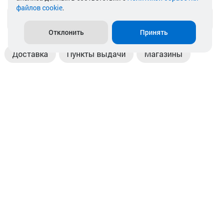
файлов cookie
.
info@akkamulik.by
Отклонить
Принять
Доставка
Пункты выдачи
Магазины
Оплата
Безналичный расчет
Прием б/у акб
Информация
Отзывы
Контакты
© 2026. ООО «Аккамулик». 220056, Беларусь, г. Минск,
пр. Независимости, д.199.
УНП 192748524. Зарегистрирован в торговом реестре
№ 369712 от 01.03.2017