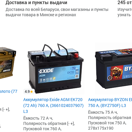
Доставка и пункты выдачи
245 от
Доставка по всей Беларуси, свои магазины и пункты
Изучит
выдачи товара в Минске и регионах
узнать
олото (77
4.9
Аккумулятор Exide AGM EK720
Аккумулятор BYZON EF
(72 Ah) 760 А, (3661024037907)
750 А, (BYZ750F) L3
[- +],
L3
Ёмкость 75 А·ч,
Полярность обратная [-
Ёмкость 72 А·ч,
Пусковой ток 750 А,
Полярность обратная [- +],
б
278x175x190
Пусковой ток 760 А,