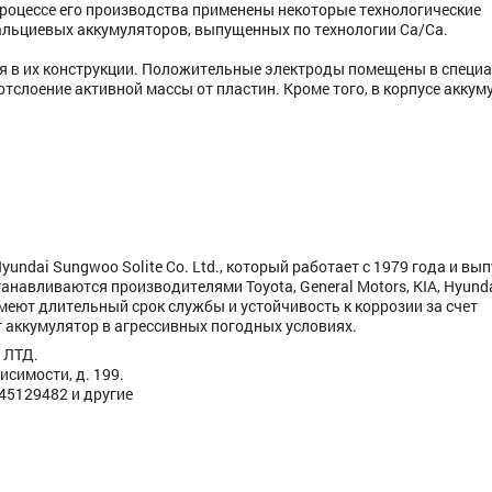
процессе его производства применены некоторые технологические
альциевых аккумуляторов, выпущенных по технологии Ca/Ca.
ся в их конструкции. Положительные электроды помещены в специ
слоение активной массы от пластин. Кроме того, в корпусе аккум
undai Sungwoo Solite Co. Ltd., который работает с 1979 года и вып
танавливаются производителями Toyota, General Motors, KIA, Hyunda
Имеют длительный срок службы и устойчивость к коррозии за счет
аккумулятор в агрессивных погодных условиях.
 ЛТД.
исимости, д. 199.
445129482 и другие