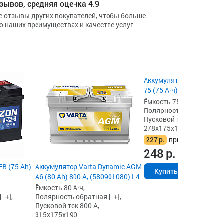
зывов, средняя оценка 4.9
е отзывы других покупателей, чтобы больше
 о наших преимуществах и качестве услуг
Аккумулятор Eurostart B
75 (75 А·ч) 680 А, L3
Ёмкость 75 А·ч,
Полярность обратная [- 
Пусковой ток 680 А,
278x175x190
227
р.
при сдаче акб
248
р.
B (75 Ah)
Аккумулятор Varta Dynamic AGM
Купить
A6 (80 Ah) 800 А, (580901080) L4
Ёмкость 80 А·ч,
 +],
Полярность обратная [- +],
Пусковой ток 800 А,
315x175x190