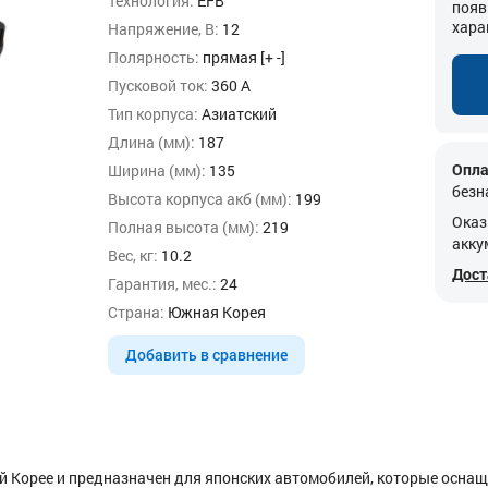
Технология:
EFB
появ
хара
Напряжение, В:
12
Полярность:
прямая [+ -]
Пусковой ток:
360 А
Тип корпуса:
Азиатский
Длина (мм):
187
Опла
Ширина (мм):
135
безн
Высота корпуса акб (мм):
199
Оказ
Полная высота (мм):
219
акку
Вес, кг:
10.2
Дост
Гарантия, мес.:
24
Страна:
Южная Корея
Добавить в сравнение
ой Корее и предназначен для японских автомобилей, которые осна