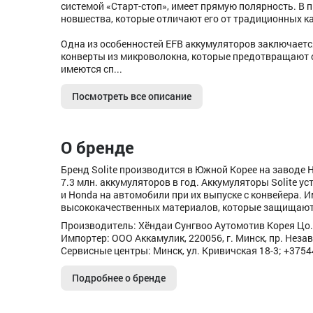
системой «Старт-стоп», имеет прямую полярность. В 
новшества, которые отличают его от традиционных к
Одна из особенностей EFB аккумуляторов заключает
конверты из микроволокна, которые предотвращают от
имеются сп...
Посмотреть все описание
О бренде
Бренд Solite производится в Южной Корее на заводе Hy
7.3 млн. аккумуляторов в год. Аккумуляторы Solite ус
и Honda на автомобили при их выпуске с конвейера. 
высококачественных материалов, которые защищают 
Производитель: Хёндаи Сунгвоо Аутомотив Корея Цо.
Импортер: ООО Аккамулик, 220056, г. Минск, пр. Незав
Сервисные центры: Минск, ул. Кривичская 18-3; +375
Подробнее о бренде