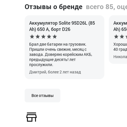
Отзывы о бренде
всего 85, оц
Аккумулятор Solite 95D26L (85
Аккуму
Ah) 650 А, борт D26
Ah) 65
Брал две батареи на грузовик.
Хороша
Пришли очень свежие, месяц с
40 гра
завода. Доверяю корейским АКБ,
Николай
предыдущие десять! лет
прослужили.
Дмитрий, более 2 лет назад
Все отзывы