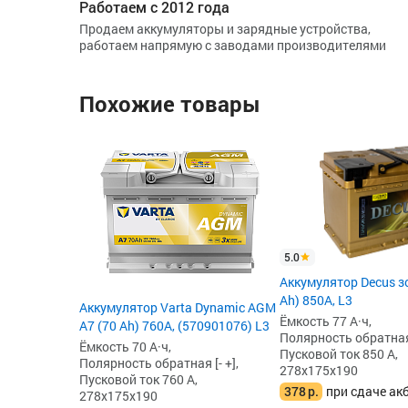
Работаем с 2012 года
Продаем аккумуляторы и зарядные устройства,
работаем напрямую с заводами производителями
Похожие товары
5.0
Аккумулятор Decus з
Ah) 850А, L3
Аккумулятор Varta Dynamic AGM
Ёмкость 77 А·ч,
A7 (70 Ah) 760A, (570901076) L3
Полярность обратная 
Ёмкость 70 А·ч,
Пусковой ток 850 А,
Полярность обратная [- +],
278x175x190
Пусковой ток 760 А,
378
р.
при сдаче ак
278x175x190