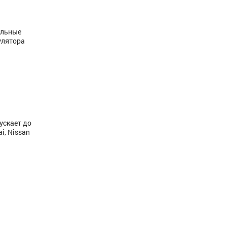
альные
улятора
ускает до
i, Nissan