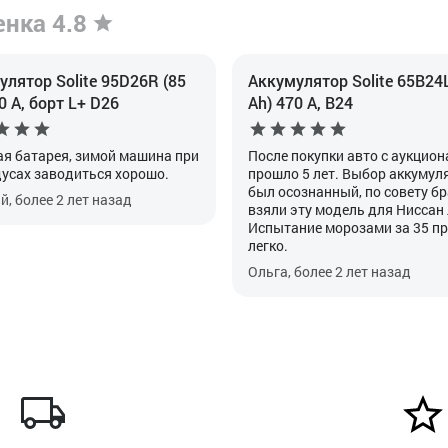
енка 4.8
лятор Solite 95D26R (85
Аккумулятор Solite 65B24L
0 А, борт L+ D26
Ah) 470 А, B24
я батарея, зимой машина при
После покупки авто с аукцион
дусах заводиться хорошо.
прошло 5 лет. Выбор аккумул
был осознанный, по совету б
, более 2 лет назад
взяли эту модель для Ниссан
Испытание морозами за 35 п
легко.
Ольга, более 2 лет назад