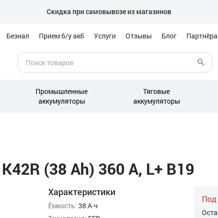
Скидка при самовывозе из магазинов
Безнал
Прием б/у акб
Услуги
Отзывы
Блог
Партнёр
Промышленные
Тяговые
аккумуляторы
аккумуляторы
K42R (38 Ah) 360 А, L+ B19
Характеристики
Под
Ёмкость:
38 А·ч
Оста