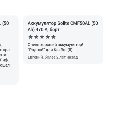
 (50
Аккумулятор Solite CMF50AL (50
Ah) 470 А, борт
а
Очень хороший аккумулятор!
ятора
"Родной" для Kia Rio (II).
рата
Евгений, более 2 лет назад
 Лиф.
рошёл