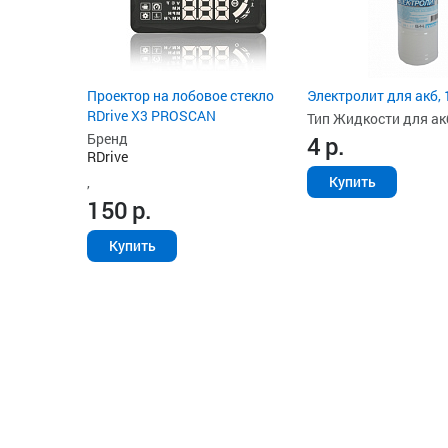
Проектор на лобовое стекло
Электролит для акб, 
RDrive X3 PROSCAN
Тип Жидкости для ак
Бренд
4
р.
RDrive
Купить
,
150
р.
Купить