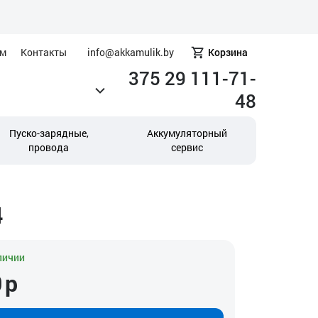
ам
Контакты
info@akkamulik.by
Корзина
375 29 111-71-
48
Пуско-зарядные,
Аккумуляторный
провода
сервис
4
личии
0
р