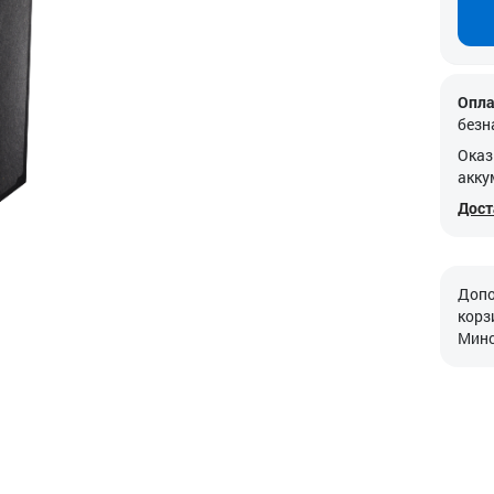
Опла
безн
Оказ
акку
Дост
Допо
корз
Минс