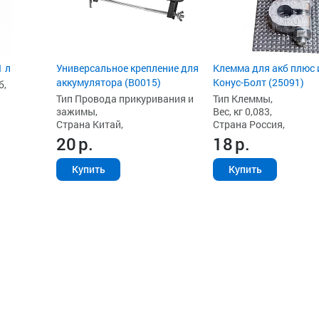
1 л
Универсальное крепление для
Клемма для акб плюс 
аккумулятора (B0015)
Конус-Болт (25091)
б,
Тип Провода прикуривания и
Тип Клеммы,
зажимы,
Вес, кг 0,083,
Страна Китай,
Страна Россия,
20
р.
18
р.
Купить
Купить