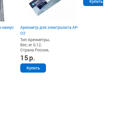
Купить
и минус
Ареометр для электролита АР-
О2
Тип Ареометры,
Вес, кг 0,12,
Страна Россия,
15
р.
Купить