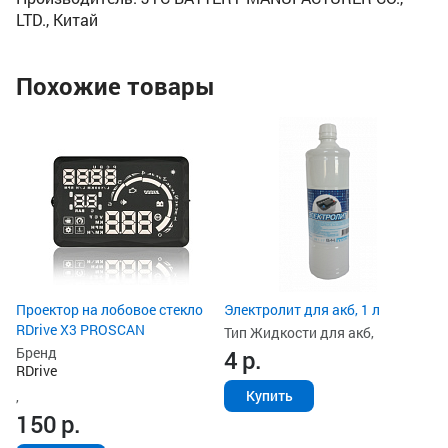
LTD., Китай
Похожие товары
Ун
ак
Ти
з
Ст
2
Проектор на лобовое стекло
Электролит для акб, 1 л
RDrive X3 PROSCAN
Тип Жидкости для акб,
Бренд
4
р.
RDrive
Купить
,
150
р.