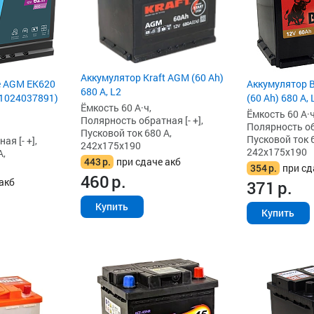
Аккумулятор Kraft AGM (60 Ah)
e AGM EK620
Аккумулятор 
680 А, L2
661024037891)
(60 Ah) 680 А,
Ёмкость 60 А·ч,
Ёмкость 60 А·ч
Полярность обратная [- +],
Полярность обр
Пусковой ток 680 А,
Пусковой ток 6
я [- +],
242x175x190
242x175x190
А,
443
р.
при сдаче акб
354
р.
при сд
460
р.
акб
371
р.
Купить
Купить