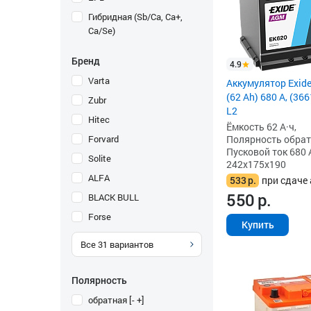
Гибридная (Sb/Ca, Ca+,
Ca/Se)
Бренд
4.9
Varta
Аккумулятор Exid
(62 Ah) 680 А, (3
Zubr
L2
Hitec
Ёмкость 62 А·ч,
Forvard
Полярность обратна
Пусковой ток 680 
Solite
242x175x190
ALFA
533
р.
при сдаче 
550
р.
BLACK BULL
Forse
Купить
Все
31
вариантов
Полярность
обратная [- +]