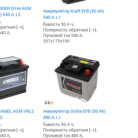
IDER Drive AGM
Аккумулятор Kraft EFB (50 Ah)
) 640 А, L2
540 А, L1
,
Ёмкость 50 А·ч,
атная [- +],
Полярность обратная [- +],
40 А,
Пусковой ток 540 А,
207x175x190
4.8
CAMEL AGM VRL2
Аккумулятор Solite EFB (50 Ah)
L2
480 А, L1
,
Ёмкость 50 А·ч,
атная [- +],
Полярность обратная [- +],
40 А,
Пусковой ток 480 А,