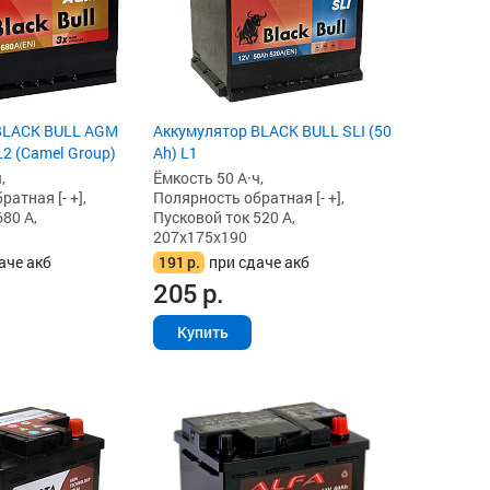
BLACK BULL AGM
Аккумулятор BLACK BULL SLI (50
 L2 (Camel Group)
Ah) L1
,
Ёмкость 50 А·ч,
атная [- +],
Полярность обратная [- +],
80 А,
Пусковой ток 520 А,
207x175x190
аче акб
191
р.
при сдаче акб
205
р.
Купить