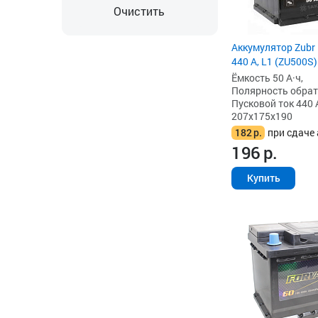
Очистить
Аккумулятор Zubr U
440 А, L1 (ZU500S)
Ёмкость 50 А·ч,
Полярность обратна
Пусковой ток 440 
207x175x190
182
р.
при сдаче 
196
р.
Купить