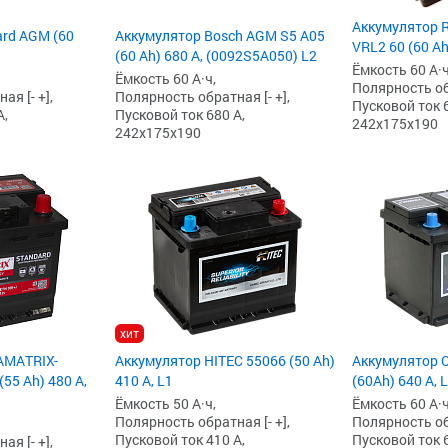
Аккумулятор R
ard AGM (60
Аккумулятор Bosch AGM S5 A05
VRL2 60 (60 Ah
(60 Ah) 680 А, (0092S5A050) L2
Ёмкость 60 А·ч
Ёмкость 60 А·ч,
Полярность обр
я [- +],
Полярность обратная [- +],
Пусковой ток 6
А,
Пусковой ток 680 А,
242x175x190
242x175x190
хит
AMATRIX-
Аккумулятор HITEC 55066 (50 Ah)
Аккумулятор 
55 Ah) 480 А,
410 А, L1
(60Ah) 640 А, 
Ёмкость 50 А·ч,
Ёмкость 60 А·ч
Полярность обратная [- +],
Полярность обр
Пусковой ток 410 А,
Пусковой ток 6
я [- +],