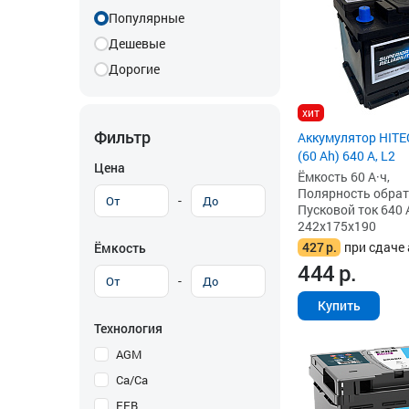
Популярные
Дешевые
Дорогие
хит
Фильтр
Аккумулятор HITE
(60 Ah) 640 А, L2
Цена
Ёмкость 60 А·ч,
Полярность обратна
-
Пусковой ток 640 
242x175x190
427
р.
при сдаче 
Ёмкость
444
р.
-
Купить
Технология
AGM
Ca/Ca
EFB