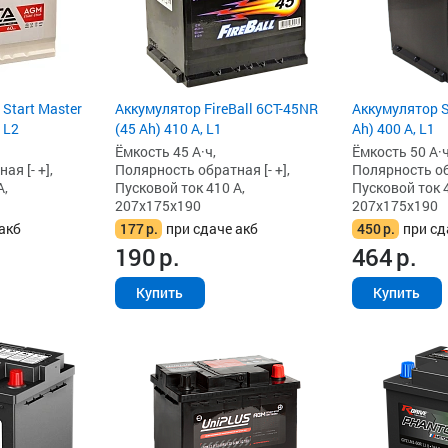
 Start Master
Аккумулятор FireBall 6СТ-45NR
Аккумулятор 
 L2
(45 Ah) 410 А, L1
Ah) 400 А, L1
Ёмкость 45 А·ч,
Ёмкость 50 А·ч
я [- +],
Полярность обратная [- +],
Полярность обр
А,
Пусковой ток 410 А,
Пусковой ток 4
207x175x190
207x175x190
акб
177
р.
при сдаче акб
450
р.
при сд
190
р.
464
р.
Купить
Купить