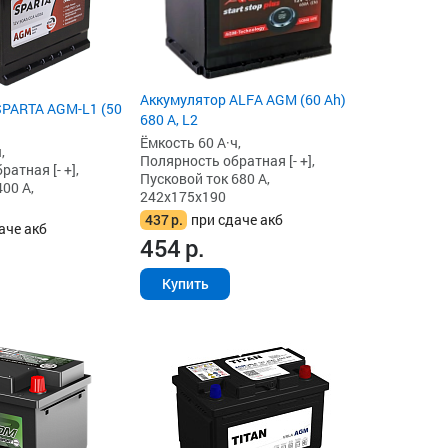
Аккумулятор ALFA AGM (60 Ah)
SPARTA AGM-L1 (50
680 А, L2
Ёмкость 60 А·ч,
,
Полярность обратная [- +],
атная [- +],
Пусковой ток 680 А,
00 А,
242x175x190
437
р.
при сдаче акб
аче акб
454
р.
Купить