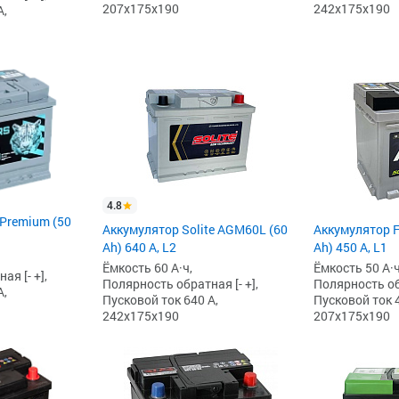
207x175x190
242x175x190
А,
4.8
 Premium (50
Аккумулятор Solite AGM60L (60
Аккумулятор 
Ah) 640 А, L2
Ah) 450 А, L1
Ёмкость 60 А·ч,
Ёмкость 50 А·ч
я [- +],
Полярность обратная [- +],
Полярность обр
А,
Пусковой ток 640 А,
Пусковой ток 4
242x175x190
207x175x190