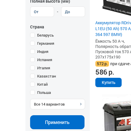
Полная высота (мм)
-
Аккумулятор RDri
Страна
L1EU (50 Ah) 570 А,
364 597 BMW)
Беларусь
Ёмкость 50 А·ч,
Германия
Полярность обратна
Индия
Пусковой ток 570 
207x175x190
Испания
572
р.
при сдаче 
Италия
586
р.
Казахстан
Купить
Китай
Польша
Все
14
вариантов
Применить