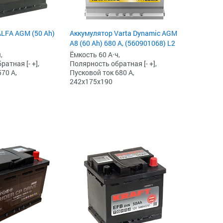
LFA AGM (50 Ah)
Аккумулятор Varta Dynamic AGM
A8 (60 Ah) 680 А, (560901068) L2
,
Ёмкость 60 А·ч,
атная [- +],
Полярность обратная [- +],
70 А,
Пусковой ток 680 А,
242x175x190