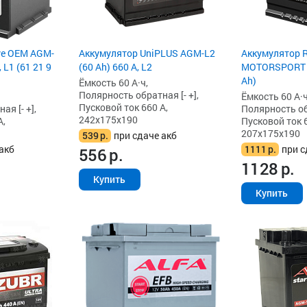
ve OEM AGM-
Аккумулятор UniPLUS AGM-L2
Аккумулятор 
 L1 (61 21 9
(60 Ah) 660 А, L2
MOTORSPORT G
Ah)
Ёмкость 60 А·ч,
Полярность обратная [- +],
Ёмкость 60 А·ч
Пусковой ток 660 А,
я [- +],
Полярность обр
242x175x190
А,
Пусковой ток 6
207x175x190
539
р.
при сдаче акб
акб
1111
р.
при с
556
р.
1128
р.
Купить
Купить