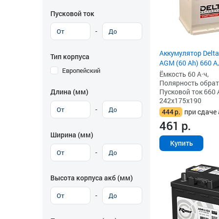
Пусковой ток
-
Аккумулятор Delta
Тип корпуса
AGM (60 Ah) 660 А,
Европейский
Ёмкость 60 А·ч,
Полярность обратна
Длина (мм)
Пусковой ток 660 
242x175x190
-
444
р.
при сдаче 
461
р.
Ширина (мм)
Купить
-
Высота корпуса акб (мм)
-