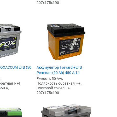
207x175x190
FOXACCUM EFB (50
Аккумулятор Forvard +EFB
Premium (50 Ah) 450 А, L1
,
Ёмкость 50 А·ч,
атная [- +],
Полярность обратная [- +],
50 А,
Пусковой ток 450 А,
207x175x190