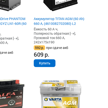
RDrive PHANTOM
Аккумулятор TITAN AGM (60 Ah)
YZ LN1-60R (60
660 А, (4610082702080) L2
Ёмкость 60 А·ч,
Полярность обратная [- +],
,
Пусковой ток 660 А,
атная [- +],
242x175x190
00 А,
592
р.
при сдаче акб
даче акб
609
р.
Купить