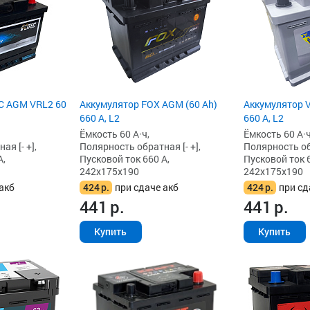
C AGM VRL2 60
Аккумулятор FOX AGM (60 Ah)
Аккумулятор V
660 А, L2
660 А, L2
Ёмкость 60 А·ч,
Ёмкость 60 А·ч
я [- +],
Полярность обратная [- +],
Полярность обр
А,
Пусковой ток 660 А,
Пусковой ток 6
242x175x190
242x175x190
акб
424
р.
при сдаче акб
424
р.
при сд
441
р.
441
р.
Купить
Купить