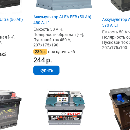
Аккумулятор ALFA EFB (50 Ah)
ltra (50 Ah)
Аккумулятор A
450 А, L1
570 А, L1
Ёмкость 50 А·ч,
Ёмкость 50 А·ч
Полярность обратная [- +],
я [- +],
Полярность обр
Пусковой ток 450 А,
А,
Пусковой ток 5
207x175x190
207x175x190
230
р.
при сдаче акб
акб
244
р.
Купить