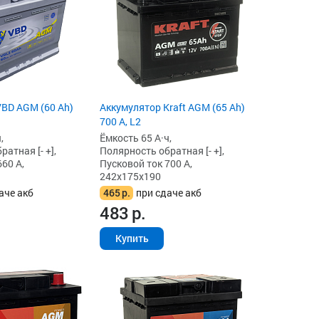
BD AGM (60 Ah)
Аккумулятор Kraft AGM (65 Ah)
700 А, L2
,
Ёмкость 65 А·ч,
атная [- +],
Полярность обратная [- +],
60 А,
Пусковой ток 700 А,
242x175x190
аче акб
465
р.
при сдаче акб
483
р.
Купить