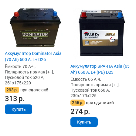
Аккумулятор Dominator Asia
(70 Ah) 600 А, L+ D26
Аккумулятор SPARTA Asia (65
Ёмкость 70 А·ч,
Полярность прямая [+ -],
Ah) 650 А, L+ (РБ) D23
Пусковой ток 620 А,
Ёмкость 65 А·ч,
261x175x220
Полярность прямая [+ -],
293
р.
при сдаче акб
Пусковой ток 650 А,
230x179x225
313
р.
256
р.
при сдаче акб
274
р.
Купить
Купить