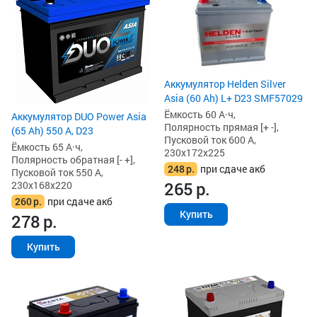
Аккумулятор Helden Silver
Asia (60 Ah) L+ D23 SMF57029
Ёмкость 60 А·ч,
Аккумулятор DUO Power Asia
Полярность прямая [+ -],
(65 Ah) 550 А, D23
Пусковой ток 600 А,
Ёмкость 65 А·ч,
230x172x225
Полярность обратная [- +],
248
р.
при сдаче акб
Пусковой ток 550 А,
265
р.
230x168x220
260
р.
при сдаче акб
Купить
278
р.
Купить