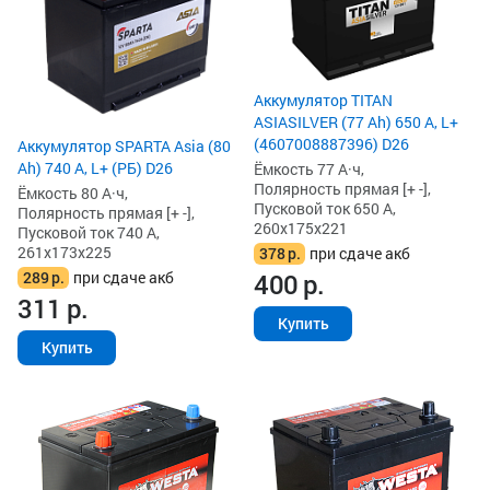
Аккумулятор TITAN
ASIASILVER (77 Ah) 650 А, L+
(4607008887396) D26
Аккумулятор SPARTA Asia (80
Ah) 740 А, L+ (РБ) D26
Ёмкость 77 А·ч,
Полярность прямая [+ -],
Ёмкость 80 А·ч,
Пусковой ток 650 А,
Полярность прямая [+ -],
260x175x221
Пусковой ток 740 А,
261x173x225
378
р.
при сдаче акб
289
р.
при сдаче акб
400
р.
311
р.
Купить
Купить