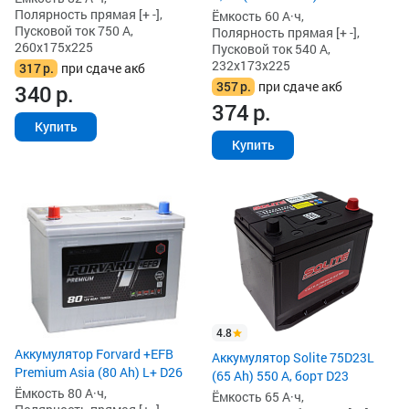
Полярность прямая [+ -],
Ёмкость 60 А·ч,
Пусковой ток 750 А,
Полярность прямая [+ -],
260x175x225
Пусковой ток 540 А,
232x173x225
317
р.
при сдаче акб
357
р.
при сдаче акб
340
р.
374
р.
Купить
Купить
4.8
Аккумулятор Forvard +EFB
Аккумулятор Solite 75D23L
Premium Asia (80 Ah) L+ D26
(65 Ah) 550 А, борт D23
Ёмкость 80 А·ч,
Ёмкость 65 А·ч,