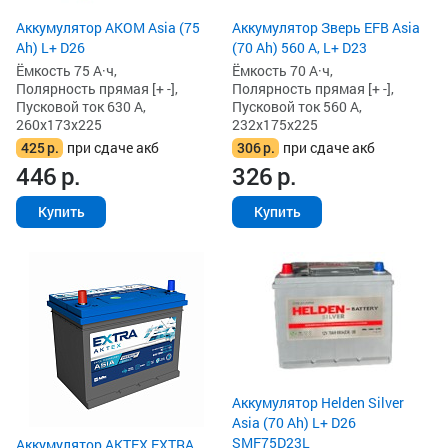
Аккумулятор AKOM Asia (75
Аккумулятор Зверь EFB Asia
Ah) L+ D26
(70 Ah) 560 А, L+ D23
Ёмкость 75 А·ч,
Ёмкость 70 А·ч,
Полярность прямая [+ -],
Полярность прямая [+ -],
Пусковой ток 630 А,
Пусковой ток 560 А,
260x173x225
232x175x225
425
р.
при сдаче акб
306
р.
при сдаче акб
446
р.
326
р.
Купить
Купить
Аккумулятор Helden Silver
Asia (70 Ah) L+ D26
SMF75D23L
Аккумулятор AKTEX EXTRA