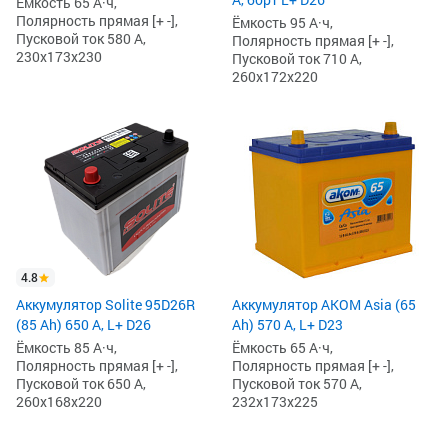
Ёмкость 65 А·ч,
Полярность прямая [+ -],
Ёмкость 95 А·ч,
Пусковой ток 580 А,
Полярность прямая [+ -],
230x173x230
Пусковой ток 710 А,
260x172x220
4.8
Аккумулятор Solite 95D26R
Аккумулятор AKOM Asia (65
(85 Ah) 650 А, L+ D26
Ah) 570 А, L+ D23
Ёмкость 85 А·ч,
Ёмкость 65 А·ч,
Полярность прямая [+ -],
Полярность прямая [+ -],
Пусковой ток 650 А,
Пусковой ток 570 А,
260x168x220
232x173x225