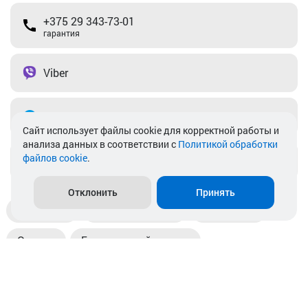
+375 29 343-73-01
гарантия
Viber
Telegram
Cайт использует файлы cookie для корректной работы и
анализа данных в соответствии с
Политикой обработки
файлов cookie
.
info@akkamulik.by
Отклонить
Принять
Доставка
Пункты выдачи
Магазины
Оплата
Безналичный расчет
Прием б/у акб
Информация
Отзывы
Контакты