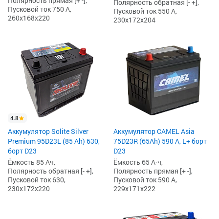
Полярность прямая [+ -],
Полярность обратная [- +],
Пусковой ток 750 А,
Пусковой ток 550 А,
260x168x220
230x172x204
4.8
Аккумулятор Solite Silver
Аккумулятор CAMEL Asia
Premium 95D23L (85 Ah) 630,
75D23R (65Ah) 590 А, L+ борт
борт D23
D23
Ёмкость 85 Ач,
Ёмкость 65 А·ч,
Полярность обратная [- +],
Полярность прямая [+ -],
Пусковой ток 630,
Пусковой ток 590 А,
230x172x220
229x171x222