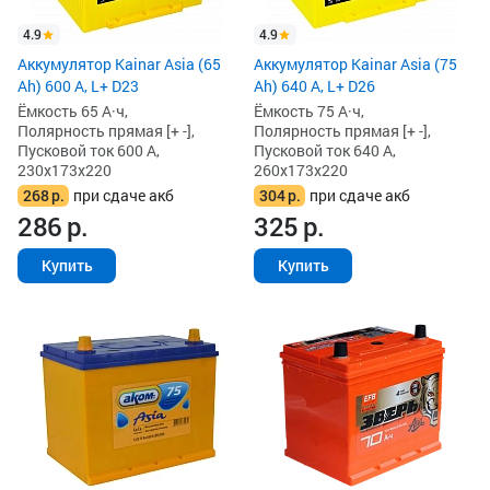
4.9
4.9
Аккумулятор Kainar Asia (65
Аккумулятор Kainar Asia (75
Ah) 600 А, L+ D23
Ah) 640 А, L+ D26
Ёмкость 65 А·ч,
Ёмкость 75 А·ч,
Полярность прямая [+ -],
Полярность прямая [+ -],
Пусковой ток 600 А,
Пусковой ток 640 А,
230x173x220
260x173x220
268
р.
при сдаче акб
304
р.
при сдаче акб
286
р.
325
р.
Купить
Купить