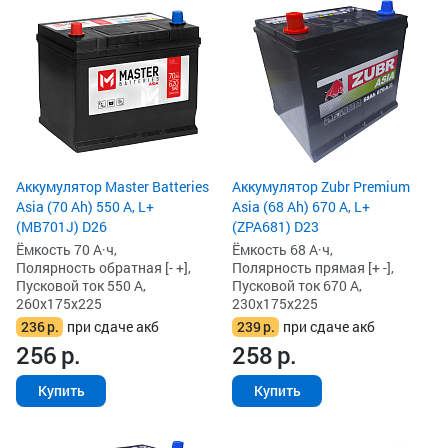
Аккумулятор Master Batteries
Аккумулятор Zubr Premium
Asia (70 Ah) 550 А, L+
Asia (68 Ah) 670 А, L+
(MB701J) D26
(ZPA681) D23
Ёмкость 70 А·ч,
Ёмкость 68 А·ч,
Полярность обратная [- +],
Полярность прямая [+ -],
Пусковой ток 550 А,
Пусковой ток 670 А,
260x175x225
230x175x225
236
р.
при сдаче акб
239
р.
при сдаче акб
256
р.
258
р.
Купить
Купить