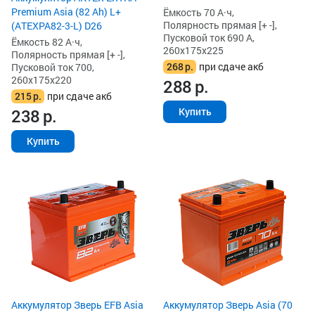
Premium Asia (82 Ah) L+
Ёмкость 70 А·ч,
Полярность прямая [+ -],
(ATEXPA82-3-L) D26
Пусковой ток 690 А,
Ёмкость 82 А·ч,
260x175x225
Полярность прямая [+ -],
268
р.
при сдаче акб
Пусковой ток 700,
260x175x220
288
р.
215
р.
при сдаче акб
238
р.
Купить
Купить
Аккумулятор Зверь EFB Asia
Аккумулятор Зверь Asia (70