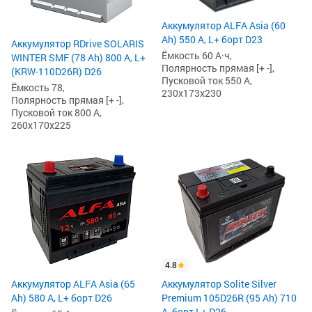
Аккумулятор ALFA Asia (60
Ah) 550 А, L+ борт D23
Аккумулятор RDrive SOLARIS
Ёмкость 60 А·ч,
WINTER SMF (78 Ah) 800 А, L+
Полярность прямая [+ -],
(KRW-110D26R) D26
Пусковой ток 550 А,
Ёмкость 78,
230x173x230
Полярность прямая [+ -],
Пусковой ток 800 А,
260x170x225
4.8
Аккумулятор ALFA Asia (65
Аккумулятор Solite Silver
Ah) 580 А, L+ борт D26
Premium 105D26R (95 Ah) 710
А, борт L+ D26