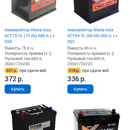
Аккумулятор Westa Asia
Аккумулятор Westa Asia
6СТ-75 VL (75 Ah) 680 А, L+
6СТ-65 VL (65 Ah) 600 А, L+
D26
D23
Ёмкость 75 А·ч,
Ёмкость 65 А·ч,
Полярность прямая [+ -],
Полярность прямая [+ -],
Пусковой ток 680 А,
Пусковой ток 600 А,
260x172x220
230x172x220
351
р.
при сдаче акб
318
р.
при сдаче акб
372
р.
336
р.
Купить
Купить