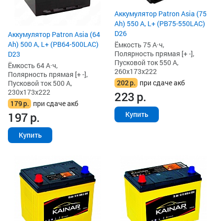
Аккумулятор Patron Asia (75
Ah) 550 А, L+ (PB75-550LAC)
D26
Аккумулятор Patron Asia (64
Ah) 500 А, L+ (PB64-500LAC)
Ёмкость 75 А·ч,
Полярность прямая [+ -],
D23
Пусковой ток 550 А,
Ёмкость 64 А·ч,
260x173x222
Полярность прямая [+ -],
202
р.
при сдаче акб
Пусковой ток 500 А,
230x173x222
223
р.
179
р.
при сдаче акб
197
р.
Купить
Купить