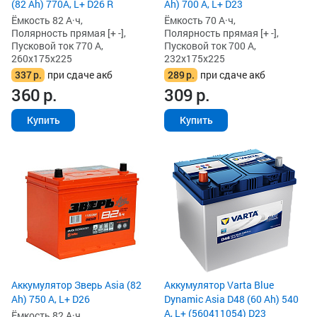
(82 Ah) 770A, L+ D26 R
Ah) 700 А, L+ D23
Ёмкость 82 А·ч,
Ёмкость 70 А·ч,
Полярность прямая [+ -],
Полярность прямая [+ -],
Пусковой ток 770 А,
Пусковой ток 700 А,
260x175x225
232x175x225
337
р.
при сдаче акб
289
р.
при сдаче акб
360
р.
309
р.
Купить
Купить
Аккумулятор Зверь Asia (82
Аккумулятор Varta Blue
Ah) 750 А, L+ D26
Dynamic Asia D48 (60 Ah) 540
А, L+ (560411054) D23
Ёмкость 82 А·ч,