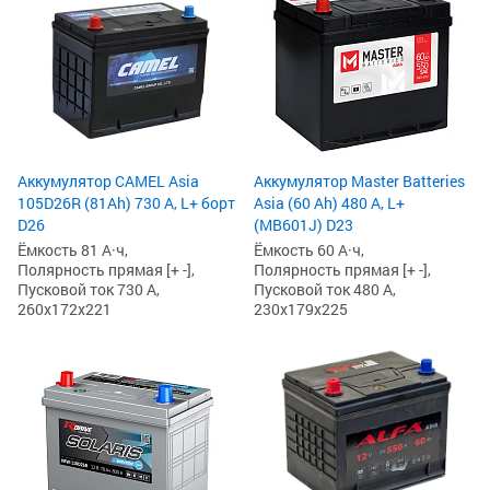
Аккумулятор CAMEL Asia
Аккумулятор Master Batteries
105D26R (81Ah) 730 А, L+ борт
Asia (60 Ah) 480 А, L+
D26
(MB601J) D23
Ёмкость 81 А·ч,
Ёмкость 60 А·ч,
Полярность прямая [+ -],
Полярность прямая [+ -],
Пусковой ток 730 А,
Пусковой ток 480 А,
260x172x221
230x179x225