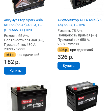
Аккумулятор Spark Asia
Аккумулятор ALFA Asia (75
6СТ-65 (65 Ah) 480 А, L+
Ah) 650 А, L+ D26
(SPAA65-3-L) D23
Ёмкость 75 А·ч,
Полярность прямая [+ -],
Ёмкость 65 А·ч,
Пусковой ток 650 А,
Полярность прямая [+ -],
260x173x230
Пусковой ток 480 А,
232x175x225
305
р.
при сдаче акб
164
р.
при сдаче акб
326
р.
182
р.
Купить
Купить