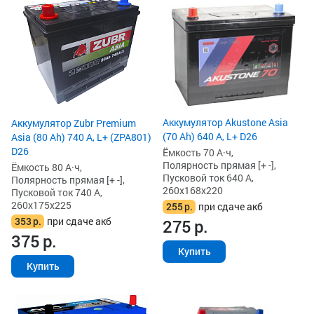
Аккумулятор Akustone Asia
Аккумулятор Zubr Premium
(70 Ah) 640 А, L+ D26
Asia (80 Ah) 740 А, L+ (ZPA801)
D26
Ёмкость 70 А·ч,
Полярность прямая [+ -],
Ёмкость 80 А·ч,
Пусковой ток 640 А,
Полярность прямая [+ -],
260x168x220
Пусковой ток 740 А,
260x175x225
255
р.
при сдаче акб
353
р.
при сдаче акб
275
р.
375
р.
Купить
Купить