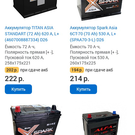
Аккумулятор TITAN ASIA
Аккумулятор Spark Asia
STANDART (72 Ah) 620 А, L+
6СТ-70 (70 Ah) 530 А, L+
(4607008887334) D26
(SPAA70-3-L) D26
Ёмкость 72 А·ч,
Ёмкость 70 А·ч,
Полярность прямая [+ -],
Полярность прямая [+ -],
Пусковой ток 620 А,
Пусковой ток 530 А,
258x175x221
260x175x225
202
р.
при сдаче акб
194
р.
при сдаче акб
222
р.
214
р.
Купить
Купить