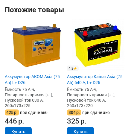
Похожие товары
Ак
Ah
D
Ём
По
Пу
26
2
4.9
2
Аккумулятор AKOM Asia (75
Аккумулятор Kainar Asia (75
Ah) L+ D26
Ah) 640 А, L+ D26
Ёмкость 75 А·ч,
Ёмкость 75 А·ч,
Полярность прямая [+ -],
Полярность прямая [+ -],
Пусковой ток 630 А,
Пусковой ток 640 А,
260x173x225
260x173x220
425
р.
при сдаче акб
304
р.
при сдаче акб
446
р.
325
р.
Купить
Купить