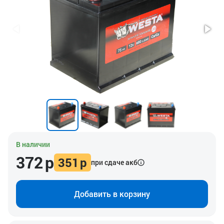
В наличии
372
р
351
р
при сдаче акб
Добавить в корзину