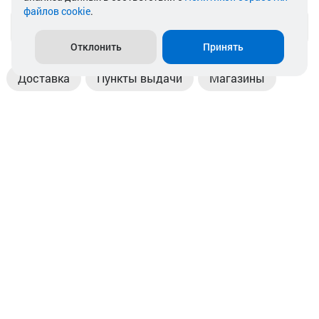
файлов cookie
.
info@akkamulik.by
Отклонить
Принять
Доставка
Пункты выдачи
Магазины
Оплата
Безналичный расчет
Прием б/у акб
Информация
Отзывы
Контакты
© 2026. ООО «Аккамулик». 220056, Беларусь, г. Минск,
пр. Независимости, д.199.
УНП 192748524. Зарегистрирован в торговом реестре
№ 369712 от 01.03.2017