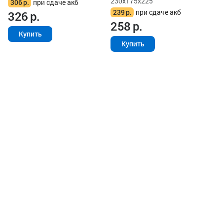
230x175x225
306
р.
при сдаче акб
239
р.
при сдаче акб
326
р.
258
р.
Купить
Купить