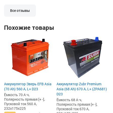
Все отзывы
Похожие товары
Ак
Ah
Ём
По
Пу
23
2
3
Аккумулятор Зверь EFB Asia
Аккумулятор Zubr Premium
(70 Ah) 560 А, L+ D23
Asia (68 Ah) 670 А, L+ (ZPA681)
D23
Ёмкость 70 А·ч,
Полярность прямая [+ -],
Ёмкость 68 А·ч,
Пусковой ток 560 А,
Полярность прямая [+ -],
232x175x225
Пусковой ток 670 А,