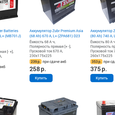
r Batteries
Аккумулятор Zubr Premium Asia
Аккумулятор Z
, L+ (MB701J)
(68 Ah) 670 А, L+ (ZPA681) D23
(80 Ah) 740 А,
Ёмкость 68 А·ч,
Ёмкость 80 А·ч
Полярность прямая [+ -],
Полярность пря
Пусковой ток 670 А,
Пусковой ток 7
я [- +],
230x175x225
260x175x225
А,
239
р.
при сдаче акб
353
р.
при сд
акб
258
р.
375
р.
Купить
Купить