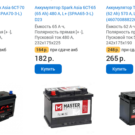
 Asia 6СТ-70
Аккумулятор Spark Asia 6СТ-65
Аккумулятор 
(SPAA70-3-L)
(65 Ah) 480 А, L+ (SPAA65-3-L)
(62 Ah) 570 А, 
D23
(460700888220
Ёмкость 65 А·ч,
Ёмкость 62 А·ч
[+ -],
Полярность прямая [+ -],
Полярность пря
А,
Пусковой ток 480 А,
Пусковой ток 5
232x175x225
242x175x190
акб
164
р.
при сдаче акб
248
р.
при сд
182
р.
265
р.
Купить
Купить