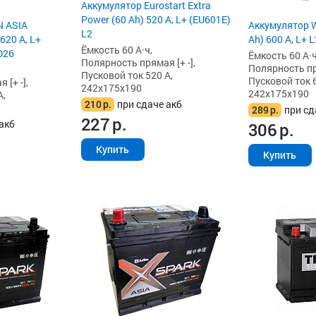
Аккумулятор Eurostart Extra
Power (60 Ah) 520 А, L+ (EU601E)
N ASIA
Аккумулятор W
L2
620 А, L+
Ah) 600 А, L+ L
Ёмкость 60 А·ч,
D26
Ёмкость 60 А·ч
Полярность прямая [+ -],
Полярность пря
Пусковой ток 520 А,
Пусковой ток 6
[+ -],
242x175x190
242x175x190
А,
210
р.
при сдаче акб
289
р.
при сд
227
р.
акб
306
р.
Купить
Купить