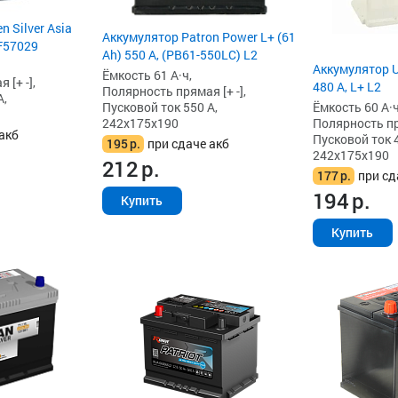
 Silver Asia
Аккумулятор Patron Power L+ (61
F57029
Ah) 550 А, (PB61-550LC) L2
Аккумулятор U
Ёмкость 61 А·ч,
[+ -],
480 А, L+ L2
Полярность прямая [+ -],
А,
Ёмкость 60 А·ч
Пусковой ток 550 А,
Полярность пря
242x175x190
акб
Пусковой ток 4
195
р.
при сдаче акб
242x175x190
212
р.
177
р.
при сд
194
р.
Купить
Купить