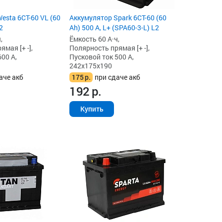
esta 6СТ-60 VL (60
Аккумулятор Spark 6СТ-60 (60
2
Ah) 500 А, L+ (SPA60-3-L) L2
,
Ёмкость 60 А·ч,
мая [+ -],
Полярность прямая [+ -],
00 А,
Пусковой ток 500 А,
242x175x190
аче акб
175
р.
при сдаче акб
192
р.
Купить