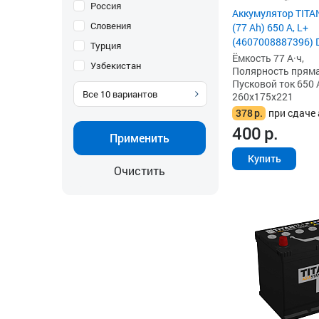
Россия
Аккумулятор TITA
Словения
(77 Ah) 650 А, L+
(4607008887396) 
Турция
Ёмкость 77 А·ч,
Узбекистан
Полярность прямая 
Пусковой ток 650 
Все
10
вариантов
260x175x221
378
р.
при сдаче 
400
р.
Применить
Купить
Очистить