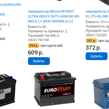
N ASIASILVER
Аккумулятор RDrive PATRIOT
Аккумулятор W
D26
ULTRA HEAVY DUTY AGM (60 Ah)
VL (75 Ah) 680
660 А, L+ (RUA-060066L2) L2
Ёмкость 75 А·ч
[+ -],
Полярность пря
Ёмкость 60,
А,
Пусковой ток 6
Полярность прямая [+ -],
260x172x220
Пусковой ток 660 А,
акб
242x175x190
351
р.
при сд
592
р.
при сдаче акб
372
р.
609
р.
Купить
Купить