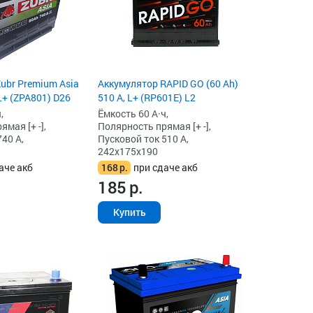
ubr Premium Asia
Аккумулятор RAPID GO (60 Ah)
 L+ (ZPA801) D26
510 А, L+ (RP601E) L2
,
Ёмкость 60 А·ч,
мая [+ -],
Полярность прямая [+ -],
40 А,
Пусковой ток 510 А,
242x175x190
аче акб
168
р.
при сдаче акб
185
р.
Купить