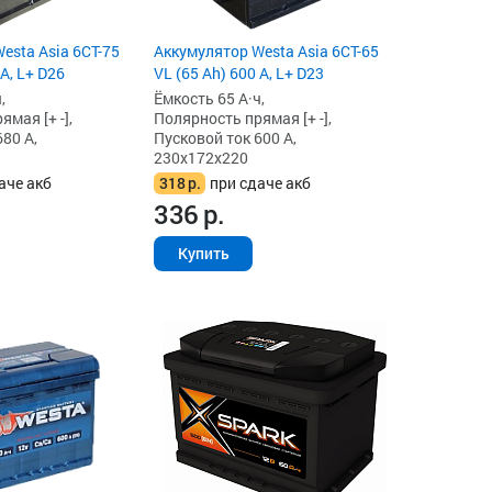
esta Asia 6СТ-75
Аккумулятор Westa Asia 6СТ-65
 А, L+ D26
VL (65 Ah) 600 А, L+ D23
,
Ёмкость 65 А·ч,
мая [+ -],
Полярность прямая [+ -],
80 А,
Пусковой ток 600 А,
230x172x220
аче акб
318
р.
при сдаче акб
336
р.
Купить