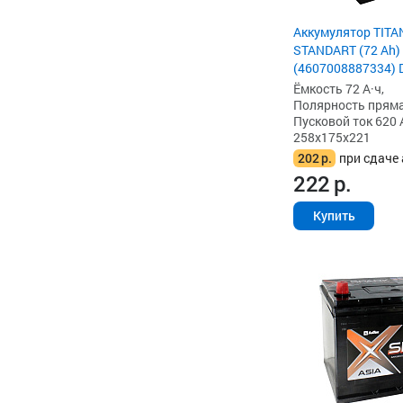
Аккумулятор TITA
STANDART (72 Ah) 
(4607008887334) 
Ёмкость 72 А·ч,
Полярность прямая 
Пусковой ток 620 
258x175x221
202
р.
при сдаче 
222
р.
Купить