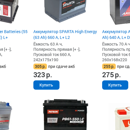
r Batteries (55
Аккумулятор SPARTA High Energy
Аккумулятор A
) L+
(63 Ah) 660 А, L+ L2
Ah) 640 А, L+ 
Ёмкость 63 А·ч,
Ёмкость 70 А·ч
[+ -],
Полярность прямая [+ -],
Полярность пря
А,
Пусковой ток 660 А,
Пусковой ток 6
242x175x190
260x168x220
акб
305
р.
при сдаче акб
255
р.
при сд
323
р.
275
р.
Купить
Купить