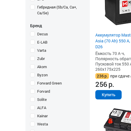
Гибридная (Sb/Ca, Ca+,
Ca/Se)
Бренд
Decus
Аккумулятор Maste
Asia (70 Ah) 550 А
E-LAB
D26
Varta
Ёмкость 70 А·ч,
Zubr
Полярность обратна
Пусковой ток 550 
Akom
260x175x225
Byzon
236
р.
при сдаче 
256
р.
Forward Green
Forvard
Купить
Solite
ALFA
Kainar
Westa