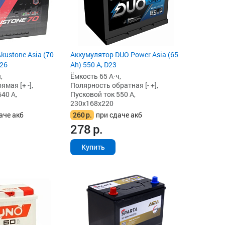
kustone Asia (70
Аккумулятор DUO Power Asia (65
D26
Ah) 550 А, D23
,
Ёмкость 65 А·ч,
мая [+ -],
Полярность обратная [- +],
40 А,
Пусковой ток 550 А,
230x168x220
аче акб
260
р.
при сдаче акб
278
р.
Купить