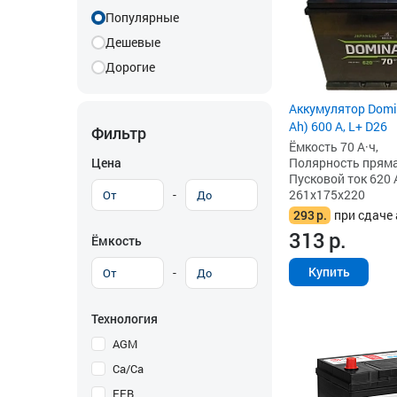
Популярные
Дешевые
Дорогие
Аккумулятор Domin
Ah) 600 А, L+ D26
Фильтр
Ёмкость 70 А·ч,
Цена
Полярность прямая 
Пусковой ток 620 
-
261x175x220
293
р.
при сдаче 
313
р.
Ёмкость
Купить
-
Технология
AGM
Ca/Ca
EFB