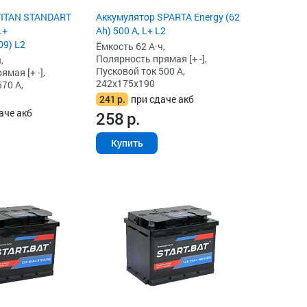
TITAN STANDART
Аккумулятор SPARTA Energy (62
L+
Ah) 500 А, L+ L2
9) L2
Ёмкость 62 А·ч,
Полярность прямая [+ -],
,
Пусковой ток 500 А,
мая [+ -],
242x175x190
70 А,
241
р.
при сдаче акб
аче акб
258
р.
Купить