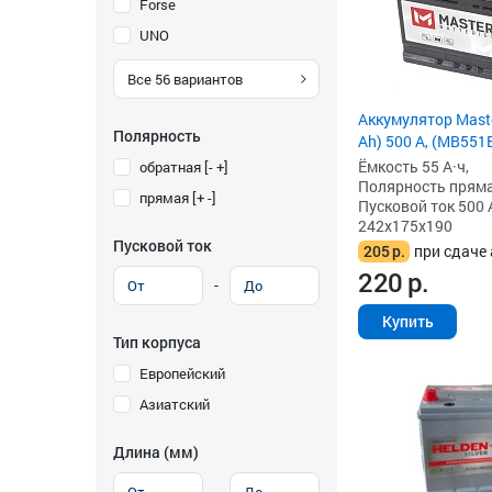
Forse
UNO
Все
56
вариантов
Аккумулятор Maste
Полярность
Ah) 500 А, (MB551E
Ёмкость 55 А·ч,
обратная [- +]
Полярность прямая 
прямая [+ -]
Пусковой ток 500 
242x175x190
Пусковой ток
205
р.
при сдаче 
220
р.
-
Купить
Тип корпуса
Европейский
Азиатский
Длина (мм)
-