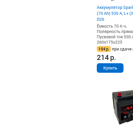
Аккумулятор Spark
(70 Ah) 530 А, L+ 
D26
Ёмкость 70 А·ч,
Полярность прямая 
Пусковой ток 530 
260x175x225
194
р.
при сдаче 
214
р.
Купить