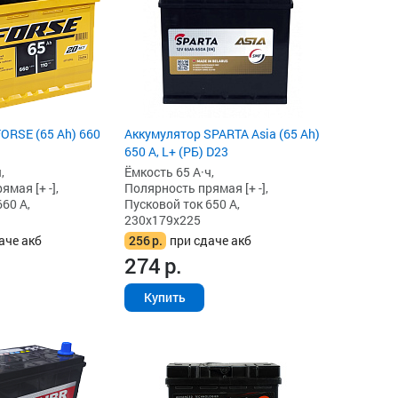
ORSE (65 Ah) 660
Аккумулятор SPARTA Asia (65 Ah)
650 А, L+ (РБ) D23
,
Ёмкость 65 А·ч,
мая [+ -],
Полярность прямая [+ -],
60 А,
Пусковой ток 650 А,
230x179x225
аче акб
256
р.
при сдаче акб
274
р.
Купить