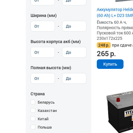
Аккумулятор Helden
Ширина (мм)
(60 Ah) L+ D23 SM
Ёмкость 60 А·ч,
-
Полярность прямая 
Пусковой ток 600 
230x172x225
Высота корпуса акб (мм)
248
р.
при сдаче 
265
р.
-
Купить
Полная высота (мм)
-
Страна
Беларусь
Казахстан
Китай
Польша