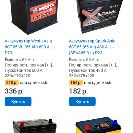
Аккумулятор Westa Asia
Аккумулятор Spark Asia
6СТ-65 VL (65 Ah) 600 А, L+
6СТ-65 (65 Ah) 480 А, L+
D23
(SPAA65-3-L) D23
Ёмкость 65 А·ч,
Ёмкость 65 А·ч,
Полярность прямая [+ -],
Полярность прямая [+ -],
Пусковой ток 600 А,
Пусковой ток 480 А,
230x172x220
232x175x225
318
р.
при сдаче акб
164
р.
при сдаче акб
336
р.
182
р.
Купить
Купить