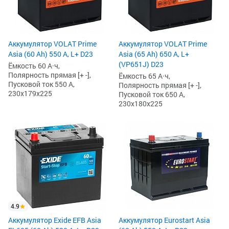
Аккумулятор VOLAT Prime
Аккумулятор VOLAT Prime
Asia (60 Ah) 550 А, L+ D23
Asia (65 Ah) 650 А, L+
(VP651J) D23
Ёмкость 60 А·ч,
Полярность прямая [+ -],
Ёмкость 65 А·ч,
Пусковой ток 550 А,
Полярность прямая [+ -],
230x179x225
Пусковой ток 650 А,
230x180x225
4.9
Аккумулятор Exide EFB Asia
Аккумулятор Eurostart Asia