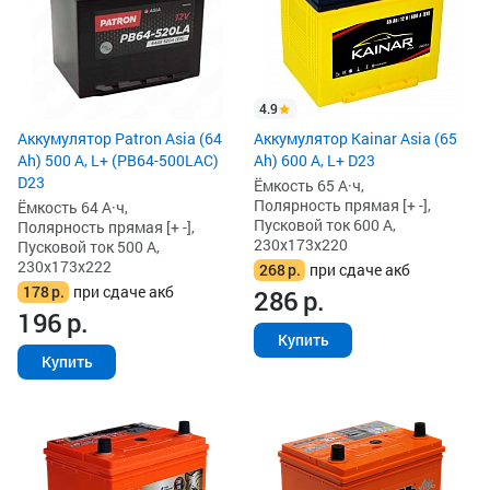
4.9
Аккумулятор Patron Asia (64
Аккумулятор Kainar Asia (65
Ah) 500 А, L+ (PB64-500LAC)
Ah) 600 А, L+ D23
D23
Ёмкость 65 А·ч,
Полярность прямая [+ -],
Ёмкость 64 А·ч,
Пусковой ток 600 А,
Полярность прямая [+ -],
230x173x220
Пусковой ток 500 А,
230x173x222
268
р.
при сдаче акб
178
р.
при сдаче акб
286
р.
196
р.
Купить
Купить