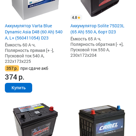
4.8
Аккумулятор Varta Blue
Аккумулятор Solite 75D23L
Dynamic Asia D48 (60 Ah) 540
(65 Ah) 550 А, борт D23
А, L+ (560411054) D23
Ёмкость 65 А·ч,
Полярность обратная [- +],
Ёмкость 60 А·ч,
Пусковой ток 550 А,
Полярность прямая [+ -],
230x172x204
Пусковой ток 540 А,
232x173x225
357
р.
при сдаче акб
374
р.
Купить