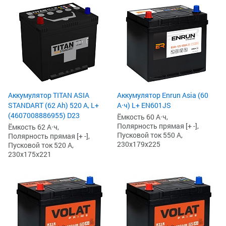
Аккумулятор TITAN ASIA
Аккумулятор Enrun Asia (60
STANDART (62 Ah) 520 А, L+
А·ч) L+ EN601JS
(4607008886955) D23
Ёмкость 60 А·ч,
Полярность прямая [+ -],
Ёмкость 62 А·ч,
Пусковой ток 550 А,
Полярность прямая [+ -],
230x179x225
Пусковой ток 520 А,
230x175x221