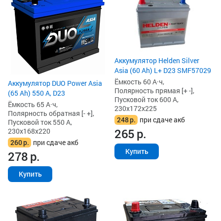
Аккумулятор Helden Silver
Asia (60 Ah) L+ D23 SMF57029
Ёмкость 60 А·ч,
Аккумулятор DUO Power Asia
Полярность прямая [+ -],
(65 Ah) 550 А, D23
Пусковой ток 600 А,
Ёмкость 65 А·ч,
230x172x225
Полярность обратная [- +],
248
р.
при сдаче акб
Пусковой ток 550 А,
265
р.
230x168x220
260
р.
при сдаче акб
Купить
278
р.
Купить