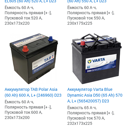
EL605 (60 Ah) 520 А, L+ D23
(60 Ah) 550 А, L+ D23
Ёмкость 60 А·ч,
Ёмкость 60 А·ч,
Полярность прямая [+ -],
Полярность прямая [+ -],
Пусковой ток 520 А,
Пусковой ток 550 А,
230x173x220
230x175x225
Аккумулятор TAB Polar Asia
Аккумулятор Varta Blue
(60 Ah) 600 А, L+ (246960) D23
Dynamic Asia D50 (65 Ah) 570
А, L+ (565420057) D23
Ёмкость 60 А·ч,
Полярность прямая [+ -],
Ёмкость 65 А·ч,
Пусковой ток 600 А,
Полярность прямая [+ -],
230x173x200
Пусковой ток 570 А,
232x173x225