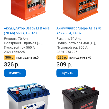
Аккумулятор Зверь EFB Asia
Аккумулятор Зверь Asia (70
(70 Ah) 560 А, L+ D23
Ah) 700 А, L+ D23
Ёмкость 70 А·ч,
Ёмкость 70 А·ч,
Полярность прямая [+ -],
Полярность прямая [+ -],
Пусковой ток 560 А,
Пусковой ток 700 А,
232x175x225
232x175x225
306
р.
при сдаче акб
289
р.
при сдаче акб
326
р.
309
р.
Купить
Купить