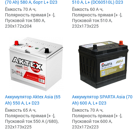
(70 Ah) 580 А, борт L+ D23
510 А, L+ (DC60510L) D23
Ёмкость 70 А·ч,
Ёмкость 60 А·ч,
Полярность прямая [+ -],
Полярность прямая [+ -],
Пусковой ток 580 А,
Пусковой ток 510 А,
230x172x204
232x173x225
Аккумулятор Aktex Asia (65
Аккумулятор SPARTA Asia (70
Ah) 550 А, L+ D23
Ah) 600 А, L+ D23
Ёмкость 65 А·ч,
Ёмкость 70 А·ч,
Полярность прямая [+ -],
Полярность прямая [+ -],
Пусковой ток 550 А (/680),
Пусковой ток 600 А,
232x173x225
232x172x223