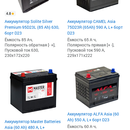
4.8
Аккумулятор Solite Silver
Аккумулятор CAMEL Asia
Premium 95D23L (85 Ah) 630,
75D23R (65Ah) 590 А, L+ борт
борт D23
D23
Ёмкость 85 Ач,
Ёмкость 65 А·ч,
Полярность обратная [- +],
Полярность прямая [+ -],
Пусковой ток 630,
Пусковой ток 590 А,
230x172x220
229x171x222
Аккумулятор ALFA Asia (60
Ah) 550 А, L+ борт D23
Аккумулятор Master Batteries
Ёмкость 60 А·ч,
Asia (60 Ah) 480 А, L+