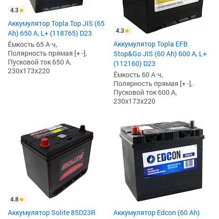
4.3
Аккумулятор Topla Top JIS (65
4.3
Ah) 650 А, L+ (118765) D23
Аккумулятор Topla EFB
Ёмкость 65 А·ч,
Полярность прямая [+ -],
Stop&Go JIS (60 Ah) 600 А, L+
Пусковой ток 650 А,
(112160) D23
230x173x220
Ёмкость 60 А·ч,
Полярность прямая [+ -],
Пусковой ток 600 А,
230x173x220
4.8
Аккумулятор Solite 85D23R
Аккумулятор Edcon (60 Ah)