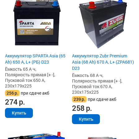
Аккумулятор SPARTA Asia (65
Аккумулятор Zubr Premium
Ah) 650 А, L+ (РБ) D23
Asia (68 Ah) 670 А, L+ (ZPA681)
D23
Ёмкость 65 А·ч,
Полярность прямая [+ -],
Ёмкость 68 А·ч,
Пусковой ток 650 А,
Полярность прямая [+ -],
230x179x225
Пусковой ток 670 А,
230x175x225
256
р.
при сдаче акб
239
р.
при сдаче акб
274
р.
258
р.
Купить
Купить