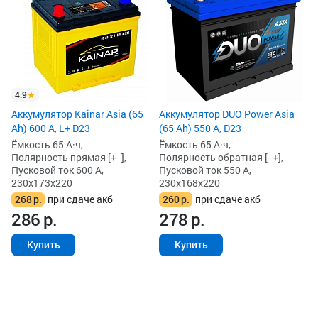
VL
Ём
По
Пу
23
3
3
4.9
Аккумулятор Kainar Asia (65
Аккумулятор DUO Power Asia
Ah) 600 А, L+ D23
(65 Ah) 550 А, D23
Ёмкость 65 А·ч,
Ёмкость 65 А·ч,
Полярность прямая [+ -],
Полярность обратная [- +],
Пусковой ток 600 А,
Пусковой ток 550 А,
230x173x220
230x168x220
268
р.
при сдаче акб
260
р.
при сдаче акб
286
р.
278
р.
Купить
Купить