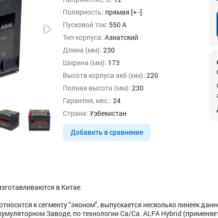
Полярность:
прямая [+ -]
Пусковой ток:
550 А
Тип корпуса:
Азиатский
Длина (мм):
230
Ширина (мм):
173
Высота корпуса акб (мм):
220
Полная высота (мм):
230
Гарантия, мес.:
24
Страна:
Узбекистан
Добавить в сравнение
зготавливаются в Китае.
носится к сегменту "эконом", выпускается несколько линеек данн
умуляторном Заводе, по технологии Ca/Ca. ALFA Hybrid (применяе