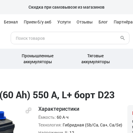
Скидка при самовывозе из магазинов
Безнал
Прием б/у акб
Услуги
Отзывы
Блог
Партнёр
Промышленные
Тяговые
аккумуляторы
аккумуляторы
60 Ah) 550 А, L+ борт D23
Характеристики
Ёмкость:
60 А·ч
Технология:
Гибридная (Sb/Ca, Ca+, Ca/Se)
Напряжение, В:
12