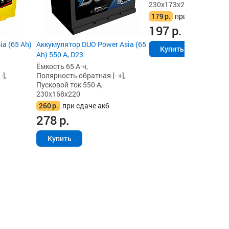
230x173x222
179
р.
при сдаче акб
197
р.
ia (65 Ah)
Аккумулятор DUO Power Asia (65
Купить
Ah) 550 А, D23
Ёмкость 65 А·ч,
],
Полярность обратная [- +],
Пусковой ток 550 А,
230x168x220
260
р.
при сдаче акб
278
р.
Купить