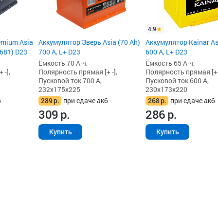
4.9
emium Asia
Аккумулятор Зверь Asia (70 Ah)
Аккумулятор Kainar As
A681) D23
700 А, L+ D23
600 А, L+ D23
Ёмкость 70 А·ч,
Ёмкость 65 А·ч,
 -],
Полярность прямая [+ -],
Полярность прямая [+ -
Пусковой ток 700 А,
Пусковой ток 600 А,
232x175x225
230x173x220
б
289
р.
при сдаче акб
268
р.
при сдаче акб
309
р.
286
р.
Купить
Купить