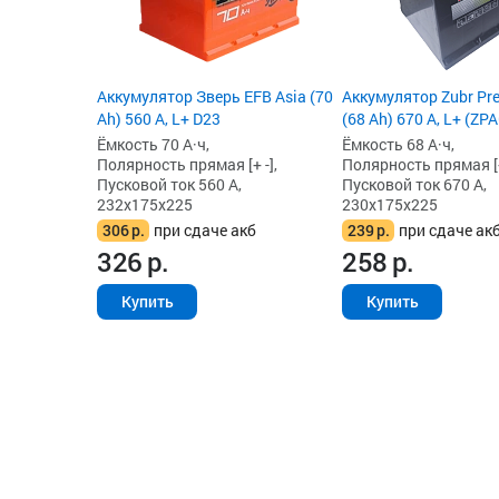
Аккумулятор Зверь EFB Asia (70
Аккумулятор Zubr Pr
Ah) 560 А, L+ D23
(68 Ah) 670 А, L+ (ZP
Ёмкость 70 А·ч,
Ёмкость 68 А·ч,
Полярность прямая [+ -],
Полярность прямая [+
Пусковой ток 560 А,
Пусковой ток 670 А,
232x175x225
230x175x225
306
р.
при сдаче акб
239
р.
при сдаче ак
326
р.
258
р.
Купить
Купить