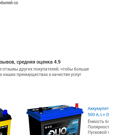
обилей со
зывов, средняя оценка 4.9
е отзывы других покупателей, чтобы больше
 о наших преимуществах и качестве услуг
Аккумулятор Patron Asi
500 А, L+ (PB64-500LAC
Ёмкость 64 А·ч,
Полярность прямая [+ -]
Пусковой ток 500 А,