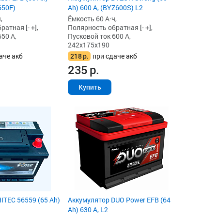
650F)
Ah) 600 А, (BYZ600S) L2
,
Ёмкость 60 А·ч,
атная [- +],
Полярность обратная [- +],
50 А,
Пусковой ток 600 А,
242x175x190
аче акб
218
р.
при сдаче акб
235
р.
Купить
ITEC 56559 (65 Ah)
Аккумулятор DUO Power EFB (64
Ah) 630 А, L2