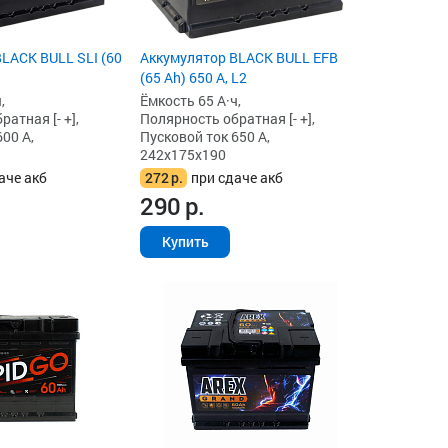
LACK BULL SLI (60
Аккумулятор BLACK BULL EFB
(65 Ah) 650 А, L2
,
Ёмкость 65 А·ч,
атная [- +],
Полярность обратная [- +],
00 А,
Пусковой ток 650 А,
242x175x190
аче акб
272
р.
при сдаче акб
290
р.
Купить