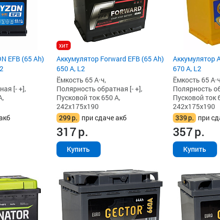
хит
N EFB (65 Ah)
Аккумулятор Forward EFB (65 Ah)
Аккумулятор A
L2
650 А, L2
670 А, L2
Ёмкость 65 А·ч,
Ёмкость 65 А·ч
я [- +],
Полярность обратная [- +],
Полярность обр
А,
Пусковой ток 650 А,
Пусковой ток 6
242x175x190
242x175x190
акб
299
р.
при сдаче акб
339
р.
при сд
317
р.
357
р.
Купить
Купить