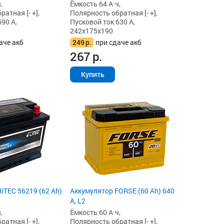
,
Ёмкость 64 А·ч,
атная [- +],
Полярность обратная [- +],
90 А,
Пусковой ток 630 А,
242x175x190
аче акб
249
р.
при сдаче акб
267
р.
Купить
ITEC 56219 (62 Ah)
Аккумулятор FORSE (60 Ah) 640
А, L2
,
Ёмкость 60 А·ч,
атная [- +],
Полярность обратная [- +],