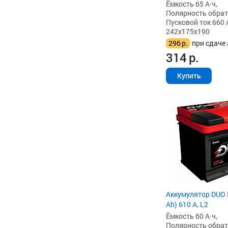
Ёмкость 65 А·ч,
Полярность обратна
Пусковой ток 660 
242x175x190
296
р.
при сдаче 
314
р.
Купить
Аккумулятор DUO 
Ah) 610 А, L2
Ёмкость 60 А·ч,
Полярность обратна