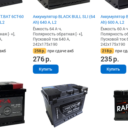
T.BAT 6СТ-60
Аккумулятор BLACK BULL SLI (64
Аккумулятор B
 L2
Ah) 640 А, L2
Ah) 600 А, L2
Ёмкость 64 А·ч,
Ёмкость 60 А·ч
я [- +],
Полярность обратная [- +],
Полярность обр
А,
Пусковой ток 640 А,
Пусковой ток 6
242x175x190
242x175x190
акб
258
р.
при сдаче акб
218
р.
при сд
276
р.
235
р.
Купить
Купить