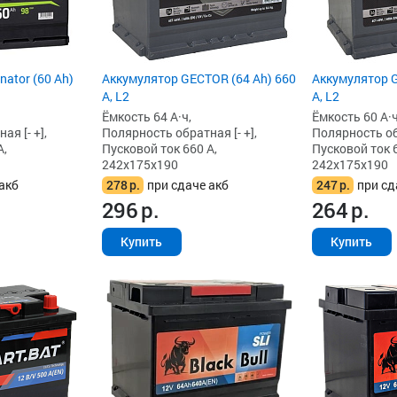
Аккумулятор GECTOR (64 Ah) 660
ator (60 Ah)
Аккумулятор G
А, L2
А, L2
Ёмкость 64 А·ч,
Ёмкость 60 А·ч
Полярность обратная [- +],
я [- +],
Полярность обр
Пусковой ток 660 А,
А,
Пусковой ток 6
242x175x190
242x175x190
278
р.
при сдаче акб
акб
247
р.
при сд
296
р.
264
р.
Купить
Купить