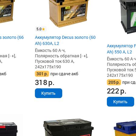
5.0
 золото (66
Аккумулятор Decus золото (60
Ah) 630A, L2
Аккумулятор F
Ёмкость 60 А·ч,
Ah) 550 А, L2
я [- +],
Полярность обратная [- +],
Ёмкость 60 А·ч
А,
Пусковой ток 630 А,
Полярность обр
242x175x190
Пусковой ток 5
акб
301
р.
при сдаче акб
242x175x190
318
р.
205
р.
при сд
222
р.
Купить
Купить