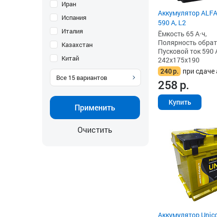
Иран
Аккумулятор ALFA 
Испания
590 А, L2
Италия
Ёмкость 65 А·ч,
Полярность обратна
Казахстан
Пусковой ток 590 
Китай
242x175x190
240
р.
при сдаче 
Все
15
вариантов
258
р.
Купить
Применить
Очистить
Аккумулятор Unico