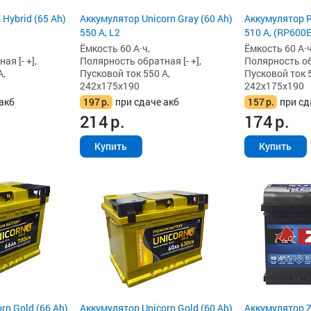
Hybrid (65 Ah)
Аккумулятор Unicorn Gray (60 Ah)
Аккумулятор R
550 А, L2
510 А, (RP600E
Ёмкость 60 А·ч,
Ёмкость 60 А·ч
я [- +],
Полярность обратная [- +],
Полярность обр
А,
Пусковой ток 550 А,
Пусковой ток 5
242x175x190
242x175x190
акб
197
р.
при сдаче акб
157
р.
при сд
214
р.
174
р.
Купить
Купить
rn Gold (66 Ah)
Аккумулятор Unicorn Gold (60 Ah)
Аккумулятор Z