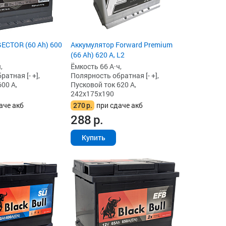
ECTOR (60 Ah) 600
Аккумулятор Forward Premium
(66 Ah) 620 А, L2
,
Ёмкость 66 А·ч,
атная [- +],
Полярность обратная [- +],
00 А,
Пусковой ток 620 А,
242x175x190
аче акб
270
р.
при сдаче акб
288
р.
Купить