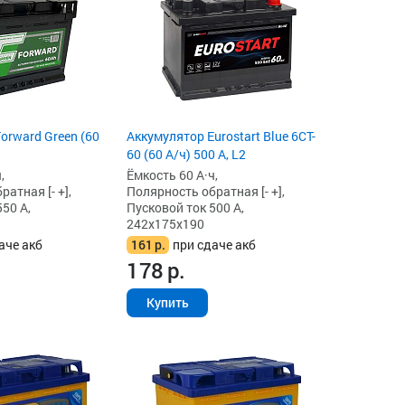
orward Green (60
Аккумулятор Eurostart Blue 6CT-
60 (60 А/ч) 500 А, L2
,
Ёмкость 60 А·ч,
атная [- +],
Полярность обратная [- +],
50 А,
Пусковой ток 500 А,
242x175x190
аче акб
161
р.
при сдаче акб
178
р.
Купить