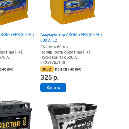
KOM +EFB (65 Ah)
Аккумулятор AKOM +EFB (60 Ah)
600 А, L2
,
Ёмкость 60 А·ч,
атная [- +],
Полярность обратная [- +],
70 А,
Пусковой ток 600 А,
242x175x190
аче акб
308
р.
при сдаче акб
325
р.
Купить