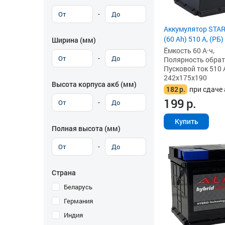
-
Аккумулятор STAR
(60 Ah) 510 А, (РБ)
Ширина (мм)
Ёмкость 60 А·ч,
-
Полярность обратна
Пусковой ток 510 
242x175x190
Высота корпуса акб (мм)
182
р.
при сдаче 
199
р.
-
Купить
Полная высота (мм)
-
Страна
Беларусь
Германия
Индия