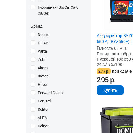
Гибридная (Sb/Ca, Ca+,
Ca/Se)
Бренд
Decus
Аккумулятор BYZO
650 А, (BYZ650F) 
E-LAB
Ёмкость 65 А·ч,
Varta
Полярность обратна
Пусковой ток 650 
Zubr
242x175x190
Akom
277
р.
при сдаче 
Byzon
295
р.
Hitec
Купить
Forward Green
Forvard
Solite
ALFA
Kainar