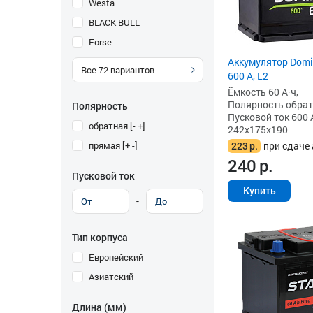
Westa
BLACK BULL
Forse
Аккумулятор Domin
Все
72
вариантов
600 А, L2
Ёмкость 60 А·ч,
Полярность обратна
Полярность
Пусковой ток 600 
обратная [- +]
242x175x190
прямая [+ -]
223
р.
при сдаче 
240
р.
Пусковой ток
Купить
-
Тип корпуса
Европейский
Азиатский
Длина (мм)