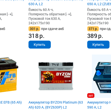
630 А, L2
650 А, L2 (ZUE
Ёмкость 60 А·ч,
Ёмкость 65 А·ч
я [- +],
Полярность обратная [- +],
Полярность обр
А,
Пусковой ток 630 А,
Пусковой ток 6
242x175x190
242x175x190
акб
301
р.
при сдаче акб
371
р.
при сд
318
р.
389
р.
Купить
Купить
хит
E EFB (65 Ah)
Аккумулятор BYZON Platinum (63
Аккумулятор H
Ah) 620 А, (BYZ630P) L2
590 А, L2