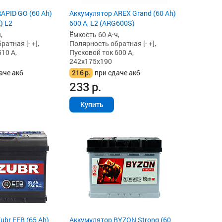
APID GO (60 Ah)
Аккумулятор AREX Grand (60 Ah)
) L2
600 А, L2 (ARG600S)
,
Ёмкость 60 А·ч,
атная [- +],
Полярность обратная [- +],
10 А,
Пусковой ток 600 А,
242x175x190
аче акб
216
р.
при сдаче акб
233
р.
Купить
ubr EFB (65 Ah)
Аккумулятор BYZON Strong (60