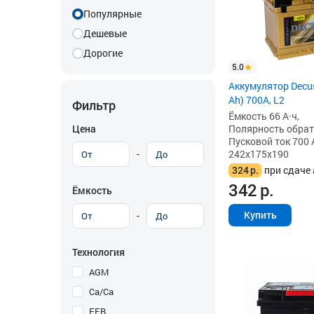
Популярные
Дешевые
Дорогие
5.0
Аккумулятор Decus
Ah) 700A, L2
Фильтр
Ёмкость 66 А·ч,
Цена
Полярность обратна
Пусковой ток 700 
-
242x175x190
324
р.
при сдаче 
342
р.
Ёмкость
Купить
-
Технология
AGM
Ca/Ca
EFB