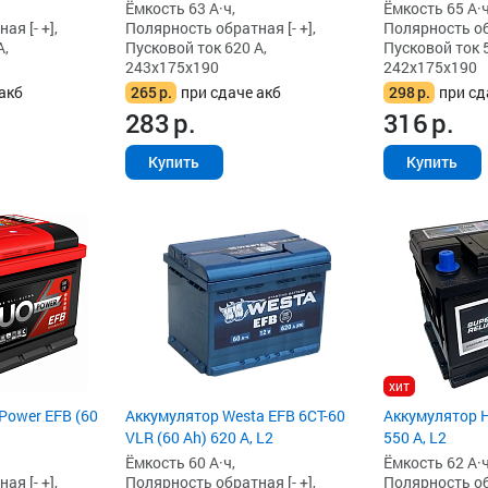
Ёмкость 63 А·ч,
Ёмкость 65 А·ч
я [- +],
Полярность обратная [- +],
Полярность обр
А,
Пусковой ток 620 А,
Пусковой ток 5
243x175x190
242x175x190
акб
265
р.
при сдаче акб
298
р.
при сд
283
р.
316
р.
Купить
Купить
хит
Power EFB (60
Аккумулятор Westa EFB 6СТ-60
Аккумулятор H
VLR (60 Ah) 620 А, L2
550 А, L2
Ёмкость 60 А·ч,
Ёмкость 62 А·ч
я [- +],
Полярность обратная [- +],
Полярность обр