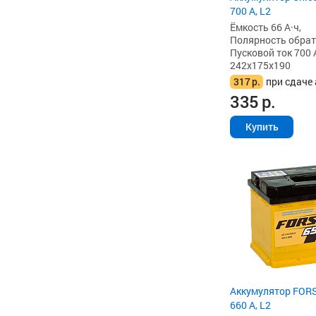
700 А, L2
Ёмкость 66 А·ч,
Полярность обратна
Пусковой ток 700 
242x175x190
317
р.
при сдаче 
335
р.
Купить
Аккумулятор FORS
660 А, L2