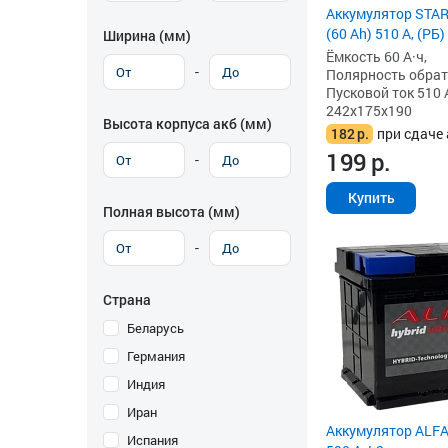
Аккумулятор STAR
(60 Ah) 510 А, (РБ)
Ширина (мм)
Ёмкость 60 А·ч,
-
Полярность обратна
Пусковой ток 510 
242x175x190
Высота корпуса акб (мм)
182
р.
при сдаче 
199
р.
-
Купить
Полная высота (мм)
-
Страна
Беларусь
Германия
Индия
Иран
Аккумулятор ALFA 
Испания