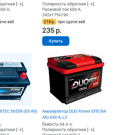
атная [- +],
Полярность обратная [- +],
50 А,
Пусковой ток 600 А,
242x175x190
аче акб
218
р.
при сдаче акб
235
р.
Купить
ITEC 56559 (65 Ah)
Аккумулятор DUO Power EFB (64
Ah) 630 А, L2
,
Ёмкость 64 А·ч,
атная [- +],
Полярность обратная [- +],
90 А,
Пусковой ток 630 А,