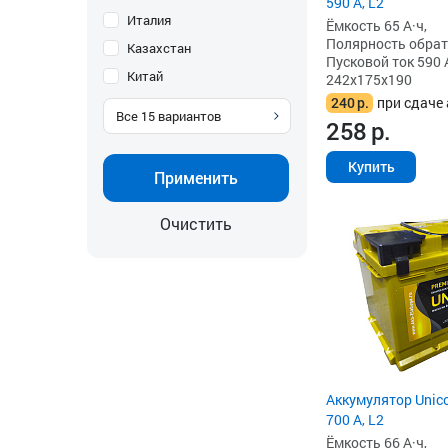
590 А, L2
Италия
Ёмкость 65 А·ч,
Полярность обратна
Казахстан
Пусковой ток 590 
Китай
242x175x190
240
р.
при сдаче 
Все
15
вариантов
258
р.
Купить
Применить
Очистить
Аккумулятор Unico
700 А, L2
Ёмкость 66 А·ч,