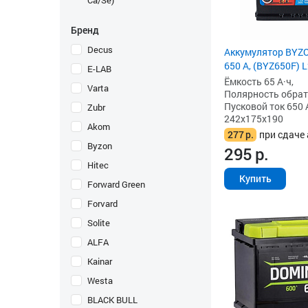
Ca/Se)
Бренд
Decus
Аккумулятор BYZO
650 А, (BYZ650F) 
E-LAB
Ёмкость 65 А·ч,
Varta
Полярность обратна
Пусковой ток 650 
Zubr
242x175x190
Akom
277
р.
при сдаче 
Byzon
295
р.
Hitec
Купить
Forward Green
Forvard
Solite
ALFA
Kainar
Westa
BLACK BULL