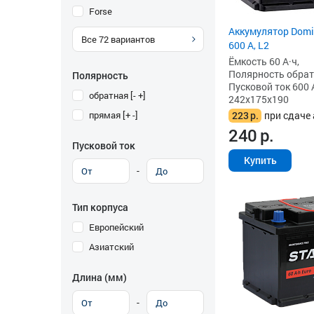
Forse
Аккумулятор Domin
Все
72
вариантов
600 А, L2
Ёмкость 60 А·ч,
Полярность обратна
Полярность
Пусковой ток 600 
обратная [- +]
242x175x190
прямая [+ -]
223
р.
при сдаче 
240
р.
Пусковой ток
Купить
-
Тип корпуса
Европейский
Азиатский
Длина (мм)
-