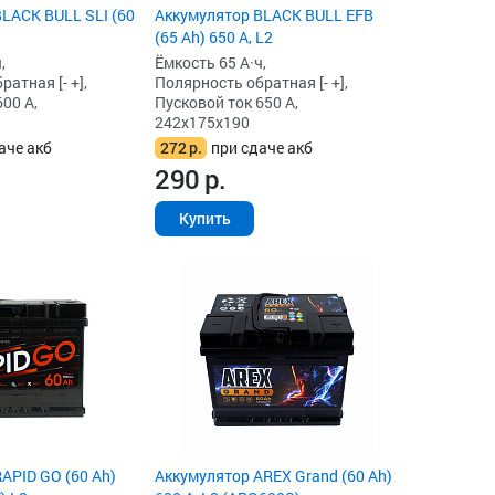
LACK BULL SLI (60
Аккумулятор BLACK BULL EFB
(65 Ah) 650 А, L2
,
Ёмкость 65 А·ч,
атная [- +],
Полярность обратная [- +],
00 А,
Пусковой ток 650 А,
242x175x190
аче акб
272
р.
при сдаче акб
290
р.
Купить
APID GO (60 Ah)
Аккумулятор AREX Grand (60 Ah)