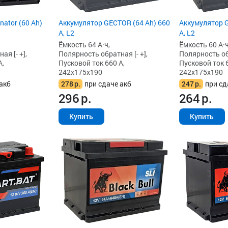
Аккумулятор GECTOR (64 Ah) 660
ator (60 Ah)
Аккумулятор G
А, L2
А, L2
Ёмкость 64 А·ч,
Ёмкость 60 А·ч
Полярность обратная [- +],
я [- +],
Полярность обр
Пусковой ток 660 А,
А,
Пусковой ток 6
242x175x190
242x175x190
278
р.
при сдаче акб
акб
247
р.
при сд
296
р.
264
р.
Купить
Купить