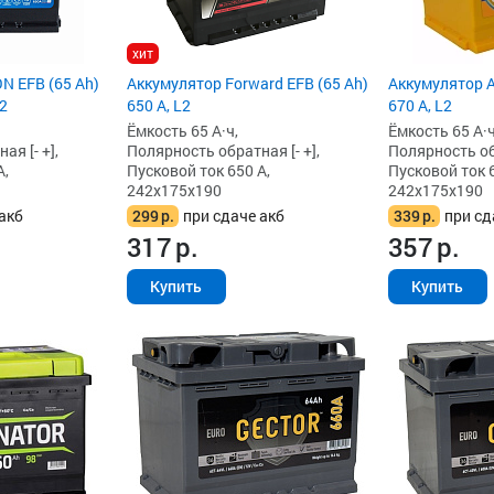
хит
N EFB (65 Ah)
Аккумулятор Forward EFB (65 Ah)
Аккумулятор A
L2
650 А, L2
670 А, L2
Ёмкость 65 А·ч,
Ёмкость 65 А·ч
я [- +],
Полярность обратная [- +],
Полярность обр
А,
Пусковой ток 650 А,
Пусковой ток 6
242x175x190
242x175x190
акб
299
р.
при сдаче акб
339
р.
при сд
317
р.
357
р.
Купить
Купить