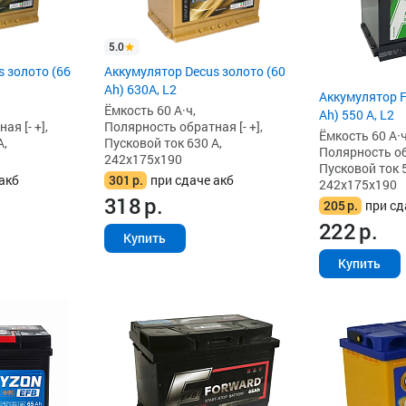
5.0
 золото (66
Аккумулятор Decus золото (60
Ah) 630A, L2
Аккумулятор F
Ёмкость 60 А·ч,
Ah) 550 А, L2
я [- +],
Полярность обратная [- +],
Ёмкость 60 А·ч
А,
Пусковой ток 630 А,
Полярность обр
242x175x190
Пусковой ток 5
акб
301
р.
при сдаче акб
242x175x190
318
р.
205
р.
при сд
222
р.
Купить
Купить