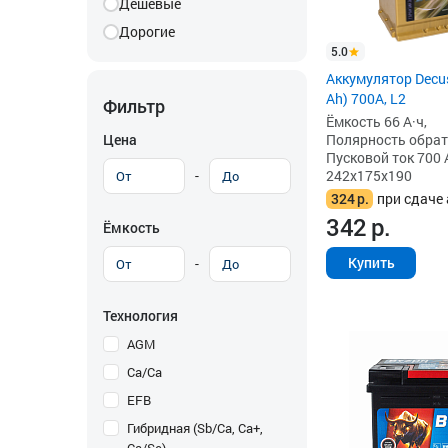
Дешевые
Дорогие
5.0
Аккумулятор Decus
Ah) 700A, L2
Фильтр
Ёмкость 66 А·ч,
Цена
Полярность обратна
Пусковой ток 700 
-
242x175x190
324
р.
при сдаче 
342
р.
Ёмкость
Купить
-
Технология
AGM
Ca/Ca
EFB
Гибридная (Sb/Ca, Ca+,