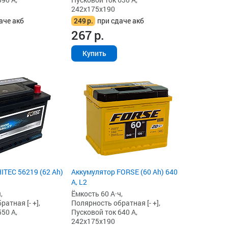
242x175x190
аче акб
249
р.
при сдаче акб
267
р.
Купить
ITEC 56219 (62 Ah)
Аккумулятор FORSE (60 Ah) 640
А, L2
,
Ёмкость 60 А·ч,
атная [- +],
Полярность обратная [- +],
50 А,
Пусковой ток 640 А,
242x175x190