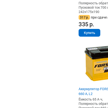
Полярность обратна
Пусковой ток 700 
242x175x190
317
р.
при сдаче 
335
р.
Купить
Аккумулятор FORS
660 А, L2
Ёмкость 65 А·ч,
Полярность обратна
Пусковой ток 660 