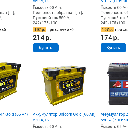
550 А, L2
510 А, (RP600E
Ёмкость 60 А·ч,
Ёмкость 60 А·ч
я [- +],
Полярность обратная [- +],
Полярность обр
А,
Пусковой ток 550 А,
Пусковой ток 5
242x175x190
242x175x190
акб
197
р.
при сдаче акб
157
р.
при сд
214
р.
174
р.
Купить
Купить
rn Gold (66 Ah)
Аккумулятор Unicorn Gold (60 Ah)
Аккумулятор Z
630 А, L2
650 А, (ZUE650
Ёмкость 60 А·ч,
Ёмкость 65 А·ч