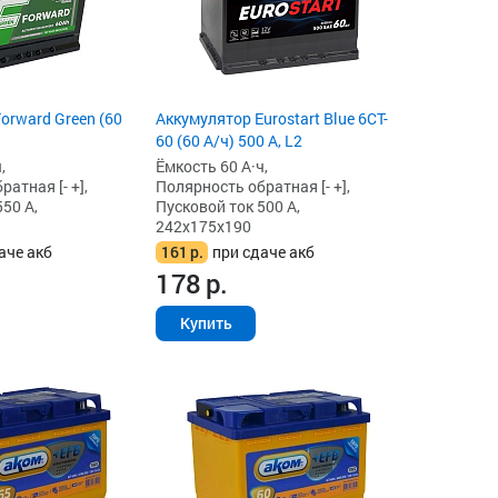
orward Green (60
Аккумулятор Eurostart Blue 6CT-
60 (60 А/ч) 500 А, L2
,
Ёмкость 60 А·ч,
атная [- +],
Полярность обратная [- +],
50 А,
Пусковой ток 500 А,
242x175x190
аче акб
161
р.
при сдаче акб
178
р.
Купить