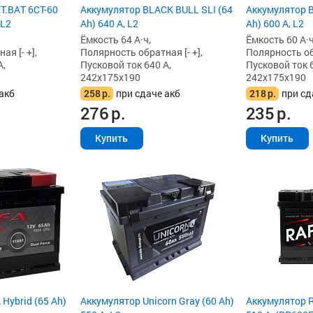
T.BAT 6СТ-60
Аккумулятор BLACK BULL SLI (64
Аккумулятор B
 L2
Ah) 640 А, L2
Ah) 600 А, L2
Ёмкость 64 А·ч,
Ёмкость 60 А·ч
я [- +],
Полярность обратная [- +],
Полярность обр
А,
Пусковой ток 640 А,
Пусковой ток 6
242x175x190
242x175x190
акб
258
р.
при сдаче акб
218
р.
при сд
276
р.
235
р.
Купить
Купить
Hybrid (65 Ah)
Аккумулятор Unicorn Gray (60 Ah)
Аккумулятор R