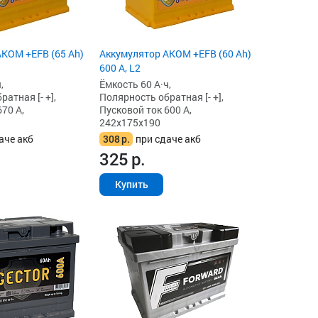
KOM +EFB (65 Ah)
Аккумулятор AKOM +EFB (60 Ah)
600 А, L2
,
Ёмкость 60 А·ч,
атная [- +],
Полярность обратная [- +],
70 А,
Пусковой ток 600 А,
242x175x190
аче акб
308
р.
при сдаче акб
325
р.
Купить