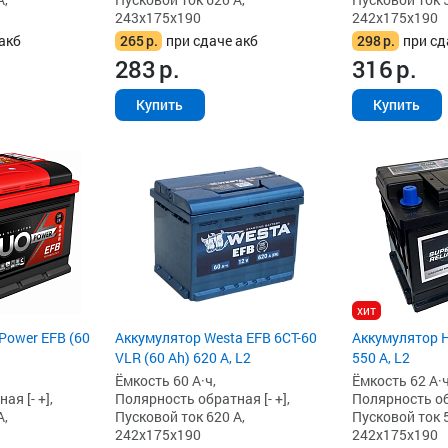
243x175x190
242x175x190
акб
265
р.
при сдаче акб
298
р.
при сд
283
р.
316
р.
Купить
Купить
хит
Power EFB (60
Аккумулятор Westa EFB 6СТ-60
Аккумулятор H
VLR (60 Ah) 620 А, L2
550 А, L2
Ёмкость 60 А·ч,
Ёмкость 62 А·ч
я [- +],
Полярность обратная [- +],
Полярность обр
А,
Пусковой ток 620 А,
Пусковой ток 5
242x175x190
242x175x190