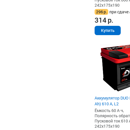
242x175x190
296
р.
при сдаче 
314
р.
Купить
Аккумулятор DUO 
Ah) 610 А, L2
Ёмкость 60 А·ч,
Полярность обратна
Пусковой ток 610 
242x175x190