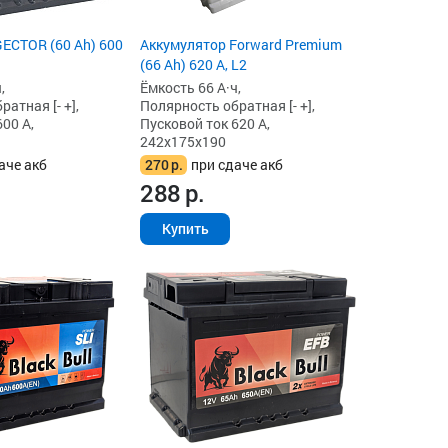
ECTOR (60 Ah) 600
Аккумулятор Forward Premium
(66 Ah) 620 А, L2
,
Ёмкость 66 А·ч,
атная [- +],
Полярность обратная [- +],
00 А,
Пусковой ток 620 А,
242x175x190
аче акб
270
р.
при сдаче акб
288
р.
Купить