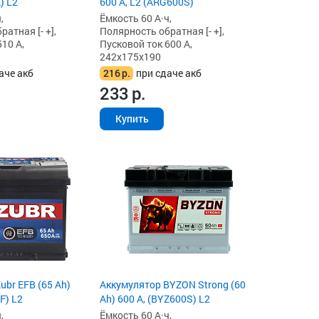
) L2
600 А, L2 (ARG600S)
,
Ёмкость 60 А·ч,
атная [- +],
Полярность обратная [- +],
10 А,
Пусковой ток 600 А,
242x175x190
аче акб
216
р.
при сдаче акб
233
р.
Купить
ubr EFB (65 Ah)
Аккумулятор BYZON Strong (60
F) L2
Ah) 600 А, (BYZ600S) L2
,
Ёмкость 60 А·ч,