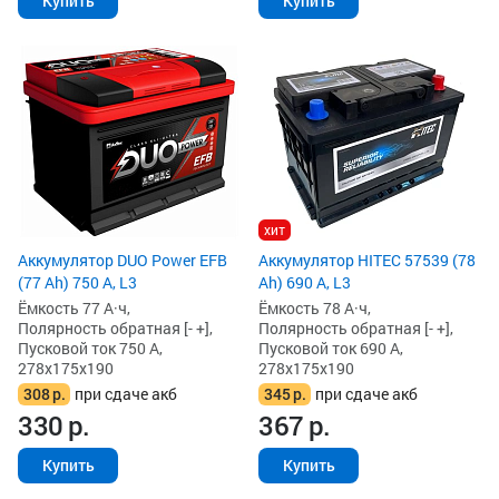
Купить
Купить
хит
Аккумулятор DUO Power EFB
Аккумулятор HITEC 57539 (78
(77 Ah) 750 А, L3
Ah) 690 А, L3
Ёмкость 77 А·ч,
Ёмкость 78 А·ч,
Полярность обратная [- +],
Полярность обратная [- +],
Пусковой ток 750 А,
Пусковой ток 690 А,
278x175x190
278x175x190
308
р.
при сдаче акб
345
р.
при сдаче акб
330
р.
367
р.
Купить
Купить