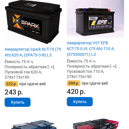
Аккумулятор VST EFB
6СТ-75.0 VL (75 Ah) 710 А,
Аккумулятор Spark 6СТ-75 (75
(575500071) L3
Ah) 620 А, (SPA75-3-R) L3
Ёмкость 75 А·ч,
Ёмкость 75 А·ч,
Полярность обратная [- +],
Полярность обратная [- +],
Пусковой ток 710 А,
Пусковой ток 620 А,
278x175x190
278x175x190
399
р.
при сдаче акб
222
р.
при сдаче акб
420
р.
243
р.
Купить
Купить