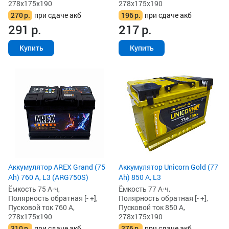
278x175x190
278x175x190
270
р.
при сдаче акб
196
р.
при сдаче акб
291
р.
217
р.
Купить
Купить
Аккумулятор AREX Grand (75
Аккумулятор Unicorn Gold (77
Ah) 760 А, L3 (ARG750S)
Ah) 850 А, L3
Ёмкость 75 А·ч,
Ёмкость 77 А·ч,
Полярность обратная [- +],
Полярность обратная [- +],
Пусковой ток 760 А,
Пусковой ток 850 А,
278x175x190
278x175x190
310
р.
при сдаче акб
376
р.
при сдаче акб