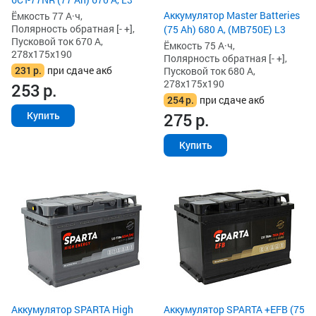
Аккумулятор Master Batteries
Ёмкость 77 А·ч,
Полярность обратная [- +],
(75 Ah) 680 А, (MB750E) L3
Пусковой ток 670 А,
Ёмкость 75 А·ч,
278x175x190
Полярность обратная [- +],
231
р.
при сдаче акб
Пусковой ток 680 А,
278x175x190
253
р.
254
р.
при сдаче акб
275
р.
Купить
Купить
Аккумулятор SPARTA High
Аккумулятор SPARTA +EFB (75