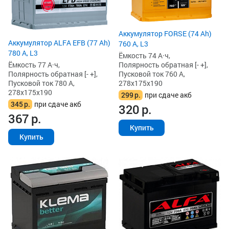
Аккумулятор FORSE (74 Ah)
Аккумулятор ALFA EFB (77 Ah)
760 А, L3
780 А, L3
Ёмкость 74 А·ч,
Ёмкость 77 А·ч,
Полярность обратная [- +],
Полярность обратная [- +],
Пусковой ток 760 А,
Пусковой ток 780 А,
278x175x190
278x175x190
299
р.
при сдаче акб
345
р.
при сдаче акб
320
р.
367
р.
Купить
Купить