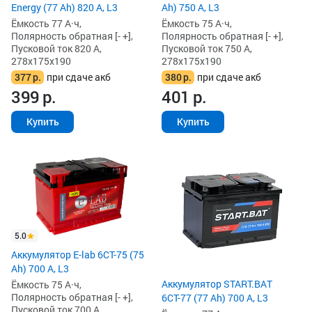
Energy (77 Ah) 820 А, L3
Ah) 750 А, L3
Ёмкость 77 А·ч,
Ёмкость 75 А·ч,
Полярность обратная [- +],
Полярность обратная [- +],
Пусковой ток 820 А,
Пусковой ток 750 А,
278x175x190
278x175x190
377
р.
при сдаче акб
380
р.
при сдаче акб
399
р.
401
р.
Купить
Купить
5.0
Аккумулятор E-lab 6СТ-75 (75
Ah) 700 А, L3
Аккумулятор START.BAT
Ёмкость 75 А·ч,
Полярность обратная [- +],
6СТ-77 (77 Ah) 700 А, L3
Пусковой ток 700 А,