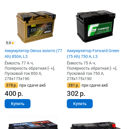
5.0
Аккумулятор Decus золото (77
Аккумулятор Forward Green
Ah) 850А, L3
(75 Ah) 750 А, L3
Ёмкость 77 А·ч,
Ёмкость 75 А·ч,
Полярность обратная [- +],
Полярность обратная [- +],
Пусковой ток 850 А,
Пусковой ток 750 А,
278x175x190
278x175x190
378
р.
при сдаче акб
281
р.
при сдаче акб
400
р.
302
р.
Купить
Купить