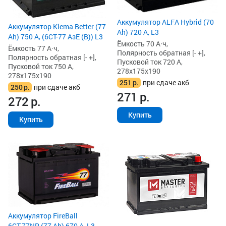
Аккумулятор ALFA Hybrid (70
Аккумулятор Klema Better (77
Ah) 720 А, L3
Ah) 750 А, (6СТ-77 АзЕ (B)) L3
Ёмкость 70 А·ч,
Ёмкость 77 А·ч,
Полярность обратная [- +],
Полярность обратная [- +],
Пусковой ток 720 А,
Пусковой ток 750 А,
278x175x190
278x175x190
251
р.
при сдаче акб
250
р.
при сдаче акб
271
р.
272
р.
Купить
Купить
Аккумулятор FireBall
6СТ-77NR (77 Ah) 670 А, L3