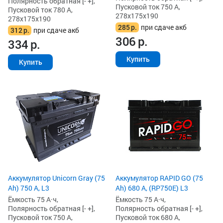
Полярность обратная [- +],
Пусковой ток 750 А,
Пусковой ток 780 А,
278x175x190
278x175x190
285
р.
при сдаче акб
312
р.
при сдаче акб
306
р.
334
р.
Купить
Купить
Аккумулятор Unicorn Gray (75
Аккумулятор RAPID GO (75
Ah) 750 А, L3
Ah) 680 А, (RP750E) L3
Ёмкость 75 А·ч,
Ёмкость 75 А·ч,
Полярность обратная [- +],
Полярность обратная [- +],
Пусковой ток 750 А,
Пусковой ток 680 А,