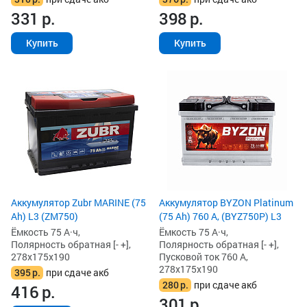
331
р.
398
р.
Купить
Купить
Аккумулятор Zubr MARINE (75
Аккумулятор BYZON Platinum
Ah) L3 (ZM750)
(75 Ah) 760 А, (BYZ750P) L3
Ёмкость 75 А·ч,
Ёмкость 75 А·ч,
Полярность обратная [- +],
Полярность обратная [- +],
278x175x190
Пусковой ток 760 А,
278x175x190
395
р.
при сдаче акб
280
р.
при сдаче акб
416
р.
301
р.