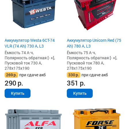
Аккумулятор Westa 6СТ-74
Аккумулятор Unicorn Red (75
VLR (74 Ah) 730 А, L3
Ah) 780 А, L3
Ёмкость 74 А·ч,
Ёмкость 75 А·ч,
Полярность обратная [- +],
Полярность обратная [- +],
Пусковой ток 730 А,
Пусковой ток 780 А,
278x175x190
278x175x190
269
р.
при сдаче акб
330
р.
при сдаче акб
290
р.
351
р.
Купить
Купить