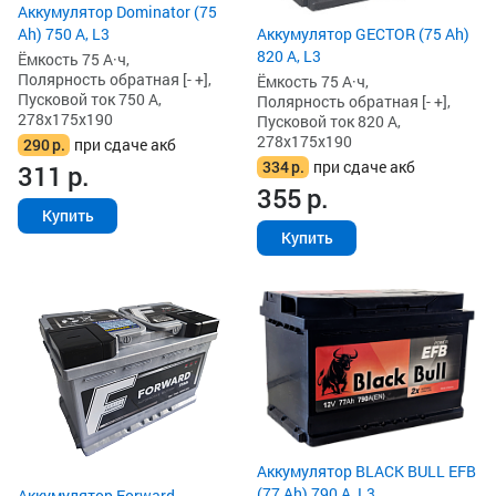
Аккумулятор Dominator (75
Ah) 750 А, L3
Аккумулятор GECTOR (75 Ah)
820 А, L3
Ёмкость 75 А·ч,
Полярность обратная [- +],
Ёмкость 75 А·ч,
Пусковой ток 750 А,
Полярность обратная [- +],
278x175x190
Пусковой ток 820 А,
278x175x190
290
р.
при сдаче акб
334
р.
при сдаче акб
311
р.
355
р.
Купить
Купить
Аккумулятор BLACK BULL EFB
(77 Ah) 790 А, L3
Аккумулятор Forward