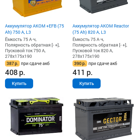
Аккумулятор AKOM +EFB (75
Аккумулятор AKOM Reactor
Ah) 750 А, L3
(75 Ah) 820 А, L3
Ёмкость 75 А·ч,
Ёмкость 75 А·ч,
Полярность обратная [- +],
Полярность обратная [- +],
Пусковой ток 750 А,
Пусковой ток 820 А,
278x175x190
278x175x190
387
р.
при сдаче акб
390
р.
при сдаче акб
408
р.
411
р.
Купить
Купить