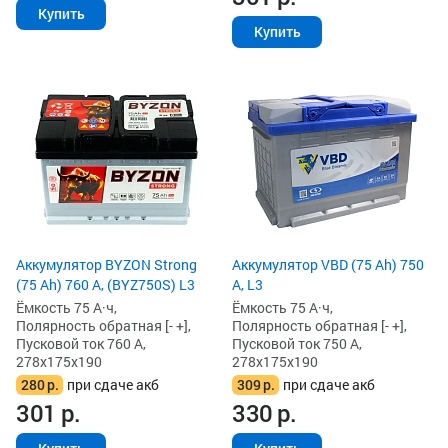
Купить
Купить
Аккумулятор BYZON Strong
Аккумулятор VBD (75 Ah) 750
(75 Ah) 760 А, (BYZ750S) L3
А, L3
Ёмкость 75 А·ч,
Ёмкость 75 А·ч,
Полярность обратная [- +],
Полярность обратная [- +],
Пусковой ток 760 А,
Пусковой ток 750 А,
278x175x190
278x175x190
280
р.
при сдаче акб
309
р.
при сдаче акб
301
р.
330
р.