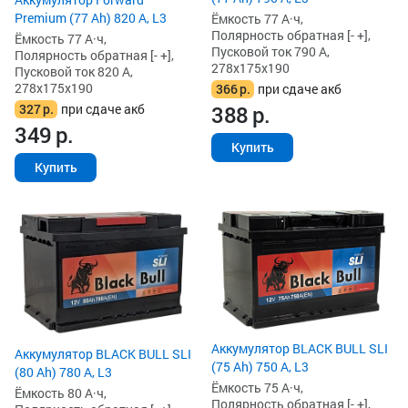
Premium (77 Ah) 820 А, L3
Ёмкость 77 А·ч,
Полярность обратная [- +],
Ёмкость 77 А·ч,
Пусковой ток 790 А,
Полярность обратная [- +],
278x175x190
Пусковой ток 820 А,
278x175x190
366
р.
при сдаче акб
327
р.
при сдаче акб
388
р.
349
р.
Купить
Купить
Аккумулятор BLACK BULL SLI
Аккумулятор BLACK BULL SLI
(75 Ah) 750 А, L3
(80 Ah) 780 А, L3
Ёмкость 75 А·ч,
Ёмкость 80 А·ч,
Полярность обратная [- +],