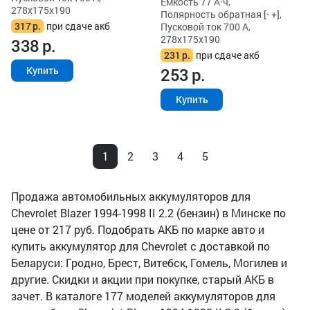
Ёмкость 77 А·ч,
278x175x190
Полярность обратная [- +],
317
р.
при сдаче акб
Пусковой ток 700 А,
278x175x190
338
р.
231
р.
при сдаче акб
253
р.
Купить
Купить
1
2
3
4
5
Продажа автомобильных аккумуляторов для
Chevrolet Blazer 1994-1998 II 2.2 (бензин) в Минске по
цене от 217 руб. Подобрать АКБ по марке авто и
купить аккумулятор для Chevrolet с доставкой по
Беларуси: Гродно, Брест, Витебск, Гомель, Могилев и
другие. Скидки и акции при покупке, старый АКБ в
зачет. В каталоге 177 моделей аккумуляторов для