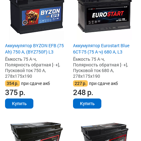
Аккумулятор BYZON EFB (75
Аккумулятор Eurostart Blue
Ah) 750 А, (BYZ750F) L3
6CT-75 (75 А·ч) 680 А, L3
Ёмкость 75 А·ч,
Ёмкость 75 А·ч,
Полярность обратная [- +],
Полярность обратная [- +],
Пусковой ток 750 А,
Пусковой ток 680 А,
278x175x190
278x175x190
354
р.
при сдаче акб
227
р.
при сдаче акб
375
р.
248
р.
Купить
Купить