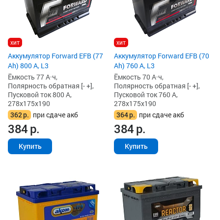
хит
хит
Аккумулятор Forward EFB (77
Аккумулятор Forward EFB (70
Ah) 800 А, L3
Ah) 760 А, L3
Ёмкость 77 А·ч,
Ёмкость 70 А·ч,
Полярность обратная [- +],
Полярность обратная [- +],
Пусковой ток 800 А,
Пусковой ток 760 А,
278x175x190
278x175x190
362
р.
при сдаче акб
364
р.
при сдаче акб
384
р.
384
р.
Купить
Купить