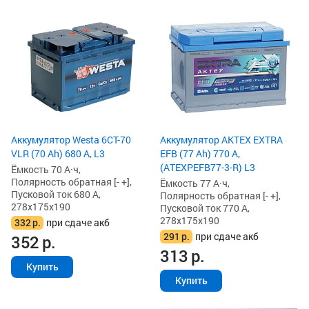
Аккумулятор Westa 6СТ-70
Аккумулятор AKTEX EXTRA
VLR (70 Ah) 680 А, L3
EFB (77 Ah) 770 А,
(ATEXPEFB77-3-R) L3
Ёмкость 70 А·ч,
Полярность обратная [- +],
Ёмкость 77 А·ч,
Пусковой ток 680 А,
Полярность обратная [- +],
278x175x190
Пусковой ток 770 А,
278x175x190
332
р.
при сдаче акб
291
р.
при сдаче акб
352
р.
313
р.
Купить
Купить