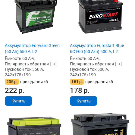
Аккумулятор Forward Green
Аккумулятор Eurostart Blue
(60 Ah) 550 А, L2
6CT-60 (60 А/ч) 500 А, L2
Ёмкость 60 А·ч,
Ёмкость 60 А·ч,
Полярность обратная [- +],
Полярность обратная [- +],
Пусковой ток 550 А,
Пусковой ток 500 А,
242x175x190
242x175x190
205
р.
при сдаче акб
161
р.
при сдаче акб
222
р.
178
р.
Купить
Купить