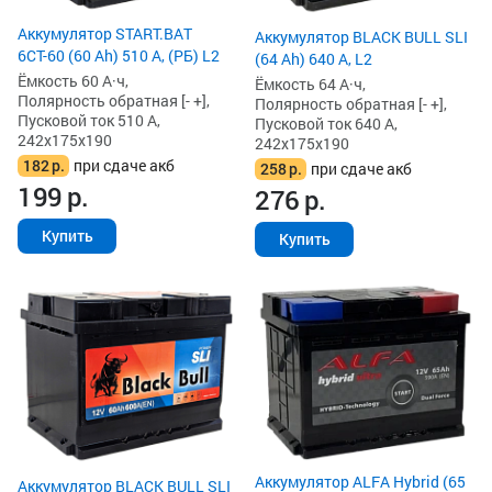
Аккумулятор START.BAT
Аккумулятор BLACK BULL SLI
6СТ-60 (60 Ah) 510 А, (РБ) L2
(64 Ah) 640 А, L2
Ёмкость 60 А·ч,
Ёмкость 64 А·ч,
Полярность обратная [- +],
Полярность обратная [- +],
Пусковой ток 510 А,
Пусковой ток 640 А,
242x175x190
242x175x190
182
р.
при сдаче акб
258
р.
при сдаче акб
199
р.
276
р.
Купить
Купить
Аккумулятор ALFA Hybrid (65
Аккумулятор BLACK BULL SLI