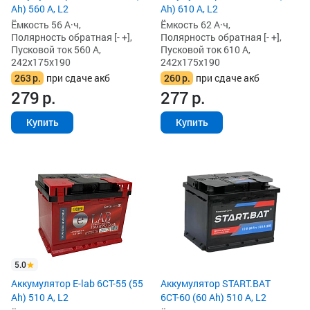
Ah) 560 А, L2
Ah) 610 А, L2
Ёмкость 56 А·ч,
Ёмкость 62 А·ч,
Полярность обратная [- +],
Полярность обратная [- +],
Пусковой ток 560 А,
Пусковой ток 610 А,
242x175x190
242x175x190
263
р.
при сдаче акб
260
р.
при сдаче акб
279
р.
277
р.
Купить
Купить
5.0
Аккумулятор E-lab 6СТ-55 (55
Аккумулятор START.BAT
Ah) 510 А, L2
6СТ-60 (60 Ah) 510 А, L2