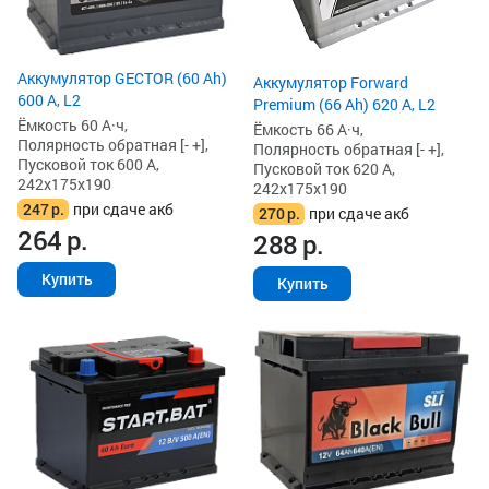
Аккумулятор GECTOR (60 Ah)
Аккумулятор Forward
600 А, L2
Premium (66 Ah) 620 А, L2
Ёмкость 60 А·ч,
Ёмкость 66 А·ч,
Полярность обратная [- +],
Полярность обратная [- +],
Пусковой ток 600 А,
Пусковой ток 620 А,
242x175x190
242x175x190
247
р.
при сдаче акб
270
р.
при сдаче акб
264
р.
288
р.
Купить
Купить