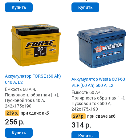
Купить
Купить
Аккумулятор FORSE (60 Ah)
Аккумулятор Westa 6СТ-60
640 А, L2
VLR (60 Ah) 600 А, L2
Ёмкость 60 А·ч,
Ёмкость 60 А·ч,
Полярность обратная [- +],
Полярность обратная [- +],
Пусковой ток 640 А,
Пусковой ток 600 А,
242x175x190
242x175x190
239
р.
при сдаче акб
297
р.
при сдаче акб
256
р.
314
р.
Купить
Купить