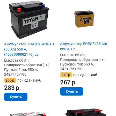
Аккумулятор FORSE (65 Ah)
Аккумулятор TITAN STANDART
660 А, L2
(60 Ah) 550 А,
(4607008882179) L2
Ёмкость 65 А·ч,
Полярность обратная [- +],
Ёмкость 60 А·ч,
Пусковой ток 660 А,
Полярность обратная [- +],
242x175x190
Пусковой ток 550 А,
242x175x190
249
р.
при сдаче акб
266
р.
при сдаче акб
267
р.
283
р.
Купить
Купить