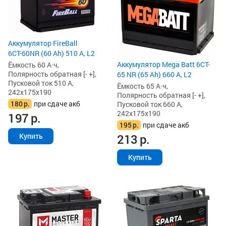
Аккумулятор FireBall
6СТ-60NR (60 Ah) 510 А, L2
Аккумулятор Mega Batt 6CT-
Ёмкость 60 А·ч,
Полярность обратная [- +],
65 NR (65 Ah) 660 А, L2
Пусковой ток 510 А,
Ёмкость 65 А·ч,
242x175x190
Полярность обратная [- +],
180
р.
при сдаче акб
Пусковой ток 660 А,
242x175x190
197
р.
195
р.
при сдаче акб
213
р.
Купить
Купить