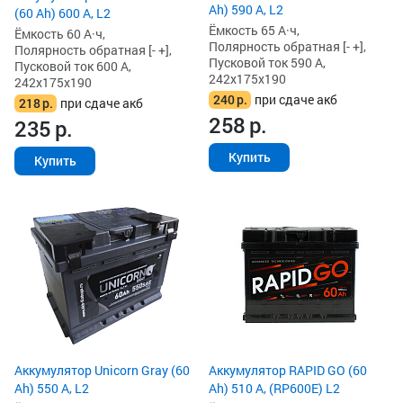
Ah) 590 А, L2
(60 Ah) 600 А, L2
Ёмкость 65 А·ч,
Ёмкость 60 А·ч,
Полярность обратная [- +],
Полярность обратная [- +],
Пусковой ток 590 А,
Пусковой ток 600 А,
242x175x190
242x175x190
240
р.
при сдаче акб
218
р.
при сдаче акб
258
р.
235
р.
Купить
Купить
Аккумулятор Unicorn Gray (60
Аккумулятор RAPID GO (60
Ah) 550 А, L2
Ah) 510 А, (RP600E) L2