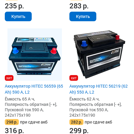
235
р.
283
р.
Купить
Купить
хит
хит
Аккумулятор HITEC 56559 (65
Аккумулятор HITEC 56219 (62
Ah) 590 А, L2
Ah) 550 А, L2
Ёмкость 65 А·ч,
Ёмкость 62 А·ч,
Полярность обратная [- +],
Полярность обратная [- +],
Пусковой ток 590 А,
Пусковой ток 550 А,
242x175x190
242x175x190
298
р.
при сдаче акб
282
р.
при сдаче акб
316
р.
299
р.