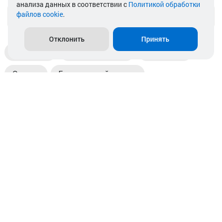
анализа данных в соответствии с
Политикой обработки
файлов cookie
.
info@akkamulik.by
Отклонить
Принять
Доставка
Пункты выдачи
Магазины
Оплата
Безналичный расчет
Прием б/у акб
Информация
Отзывы
Контакты
© 2026. ООО «Аккамулик». 220056, Беларусь, г. Минск,
пр. Независимости, д.199.
УНП 192748524. Зарегистрирован в торговом реестре
№ 369712 от 01.03.2017