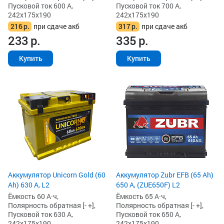
Пусковой ток 600 А,
Пусковой ток 700 А,
242x175x190
242x175x190
216
р.
при сдаче акб
317
р.
при сдаче акб
233
р.
335
р.
Купить
Купить
Аккумулятор Unicorn Gold (60
Аккумулятор Zubr EFB (65 Ah)
Ah) 630 А, L2
650 А, (ZUE650F) L2
Ёмкость 60 А·ч,
Ёмкость 65 А·ч,
Полярность обратная [- +],
Полярность обратная [- +],
Пусковой ток 630 А,
Пусковой ток 650 А,
242x175x190
242x175x190