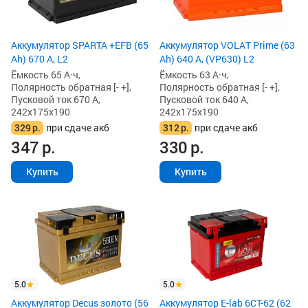
Аккумулятор SPARTA +EFB (65
Аккумулятор VOLAT Prime (63
Ah) 670 А, L2
Ah) 640 А, (VP630) L2
Ёмкость 65 А·ч,
Ёмкость 63 А·ч,
Полярность обратная [- +],
Полярность обратная [- +],
Пусковой ток 670 А,
Пусковой ток 640 А,
242x175x190
242x175x190
329
р.
при сдаче акб
312
р.
при сдаче акб
347
р.
330
р.
Купить
Купить
5.0
5.0
Аккумулятор Decus золото (56
Аккумулятор E-lab 6СТ-62 (62