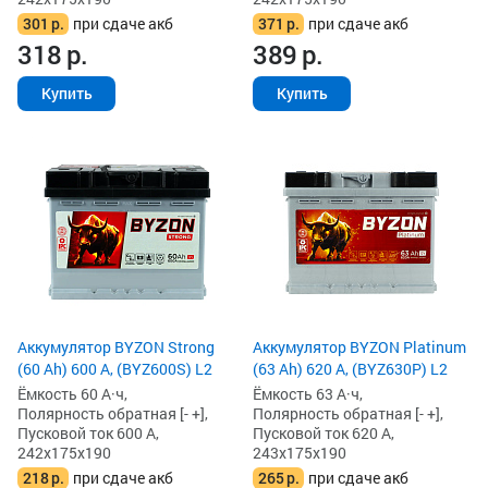
301
р.
при сдаче акб
371
р.
при сдаче акб
318
р.
389
р.
Купить
Купить
Аккумулятор BYZON Strong
Аккумулятор BYZON Platinum
(60 Ah) 600 А, (BYZ600S) L2
(63 Ah) 620 А, (BYZ630P) L2
Ёмкость 60 А·ч,
Ёмкость 63 А·ч,
Полярность обратная [- +],
Полярность обратная [- +],
Пусковой ток 600 А,
Пусковой ток 620 А,
242x175x190
243x175x190
218
р.
при сдаче акб
265
р.
при сдаче акб