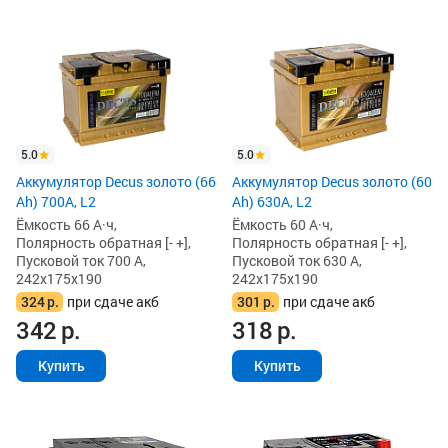
5.0
5.0
Аккумулятор Decus золото (66
Аккумулятор Decus золото (60
Ah) 700A, L2
Ah) 630A, L2
Ёмкость 66 А·ч,
Ёмкость 60 А·ч,
Полярность обратная [- +],
Полярность обратная [- +],
Пусковой ток 700 А,
Пусковой ток 630 А,
242x175x190
242x175x190
324
р.
при сдаче акб
301
р.
при сдаче акб
342
р.
318
р.
Купить
Купить