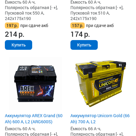
Ёмкость 60 А·ч,
Ёмкость 60 А·ч,
Полярность обратная [- +],
Полярность обратная [- +],
Пусковой ток 550 А,
Пусковой ток 510 А,
242x175x190
242x175x190
197
р.
при сдаче акб
157
р.
при сдаче акб
214
р.
174
р.
Купить
Купить
Аккумулятор AREX Grand (60
Аккумулятор Unicorn Gold (66
Ah) 600 А, L2 (ARG600S)
Ah) 700 А, L2
Ёмкость 60 А·ч,
Ёмкость 66 А·ч,
Полярность обратная [- +],
Полярность обратная [- +],