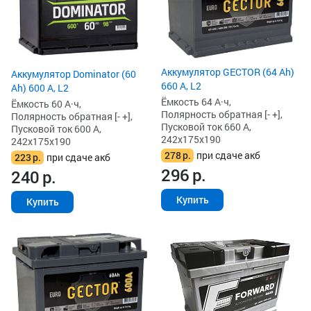
Аккумулятор GECTOR (64 Ah)
Аккумулятор Dominator (60
660 А, L2
Ah) 600 А, L2
Ёмкость 64 А·ч,
Ёмкость 60 А·ч,
Полярность обратная [- +],
Полярность обратная [- +],
Пусковой ток 660 А,
Пусковой ток 600 А,
242x175x190
242x175x190
278
р.
при сдаче акб
223
р.
при сдаче акб
296
р.
240
р.
Купить
Купить