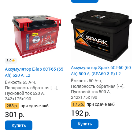
5.0
Аккумулятор Spark 6СТ-60 (60
Аккумулятор E-lab 6СТ-65 (65
Ah) 500 А, (SPA60-3-R) L2
Ah) 620 А, L2
Ёмкость 60 А·ч,
Ёмкость 65 А·ч,
Полярность обратная [- +],
Полярность обратная [- +],
Пусковой ток 500 А,
Пусковой ток 620 А,
242x175x190
242x175x190
175
р.
при сдаче акб
283
р.
при сдаче акб
192
р.
301
р.
Купить
Купить