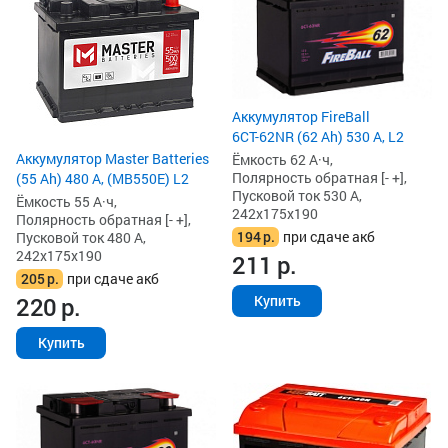
Аккумулятор FireBall
6СТ-62NR (62 Ah) 530 А, L2
Аккумулятор Master Batteries
Ёмкость 62 А·ч,
Полярность обратная [- +],
(55 Ah) 480 А, (MB550E) L2
Пусковой ток 530 А,
Ёмкость 55 А·ч,
242x175x190
Полярность обратная [- +],
194
р.
при сдаче акб
Пусковой ток 480 А,
242x175x190
211
р.
205
р.
при сдаче акб
220
р.
Купить
Купить