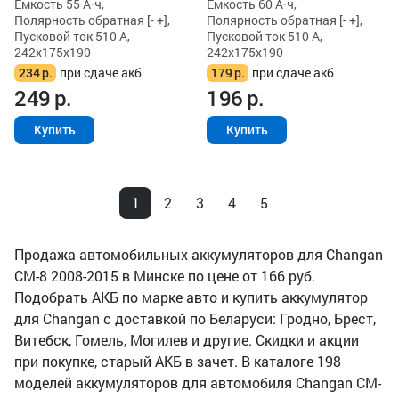
Ёмкость 55 А·ч,
Ёмкость 60 А·ч,
Полярность обратная [- +],
Полярность обратная [- +],
Пусковой ток 510 А,
Пусковой ток 510 А,
242x175x190
242x175x190
234
р.
при сдаче акб
179
р.
при сдаче акб
249
р.
196
р.
Купить
Купить
1
2
3
4
5
Продажа автомобильных аккумуляторов для Changan
CM-8 2008-2015 в Минске по цене от 166 руб.
Подобрать АКБ по марке авто и купить аккумулятор
для Changan с доставкой по Беларуси: Гродно, Брест,
Витебск, Гомель, Могилев и другие. Скидки и акции
при покупке, старый АКБ в зачет. В каталоге 198
моделей аккумуляторов для автомобиля Changan CM-