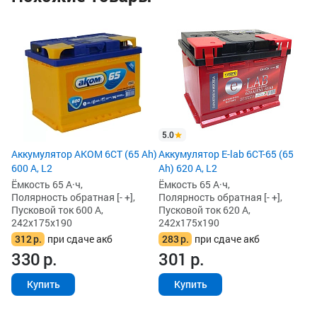
х
Ак
Ah
Ём
По
Пу
24
2
3
5.0
Аккумулятор AKOM 6СТ (65 Ah)
Аккумулятор E-lab 6СТ-65 (65
600 А, L2
Ah) 620 А, L2
Ёмкость 65 А·ч,
Ёмкость 65 А·ч,
Полярность обратная [- +],
Полярность обратная [- +],
Пусковой ток 600 А,
Пусковой ток 620 А,
242x175x190
242x175x190
312
р.
при сдаче акб
283
р.
при сдаче акб
330
р.
301
р.
Купить
Купить