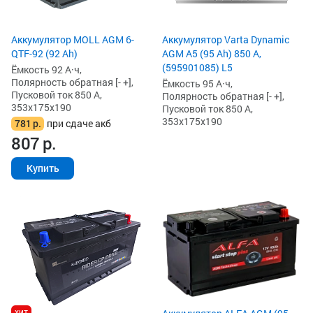
Аккумулятор MOLL AGM 6-
Аккумулятор Varta Dynamic
QTF-92 (92 Ah)
AGM A5 (95 Ah) 850 А,
(595901085) L5
Ёмкость 92 А·ч,
Полярность обратная [- +],
Ёмкость 95 А·ч,
Пусковой ток 850 А,
Полярность обратная [- +],
353x175x190
Пусковой ток 850 А,
353x175x190
781
р.
при сдаче акб
807
р.
Купить
хит