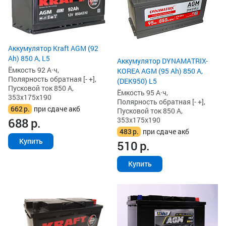
Аккумулятор Kraft AGM (92
Ah) 850 А, L5
Аккумулятор DYNAMATRIX-
Ёмкость 92 А·ч,
KOREA AGM (95 Ah) 850 А,
Полярность обратная [- +],
(DEK950) L5
Пусковой ток 850 А,
Ёмкость 95 А·ч,
353x175x190
Полярность обратная [- +],
662
р.
при сдаче акб
Пусковой ток 850 А,
353x175x190
688
р.
483
р.
при сдаче акб
Купить
510
р.
Купить