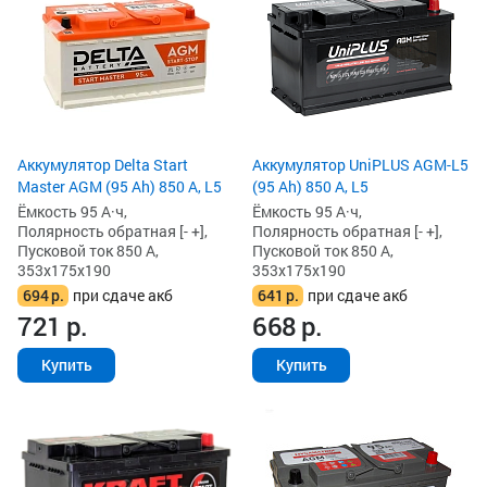
Аккумулятор Delta Start
Аккумулятор UniPLUS AGM-L5
Master AGM (95 Ah) 850 А, L5
(95 Ah) 850 А, L5
Ёмкость 95 А·ч,
Ёмкость 95 А·ч,
Полярность обратная [- +],
Полярность обратная [- +],
Пусковой ток 850 А,
Пусковой ток 850 А,
353x175x190
353x175x190
694
р.
при сдаче акб
641
р.
при сдаче акб
721
р.
668
р.
Купить
Купить