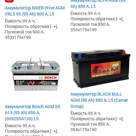
Аккумулятор ALFA AGM (95
Ah) 850 А, L5
Аккумулятор RIDER Drive AGM
Ёмкость 95 А·ч,
VRL5 95 (95 Ah) 900 А, L5
Полярность обратная [- +],
Ёмкость 95 А·ч,
Пусковой ток 850 А,
Полярность обратная [- +],
353x175x190
Пусковой ток 900 А,
353x175x190
Аккумулятор BLACK BULL
AGM (95 Ah) 850 А, L5 (Camel
Group)
Аккумулятор Bosch AGM S5
А13 (95 Ah) 850 А,
Ёмкость 95 А·ч,
Полярность обратная [- +],
(0092S5A130) L5
Пусковой ток 850 А,
Ёмкость 95 А·ч,
354x175x190
Полярность обратная [- +],