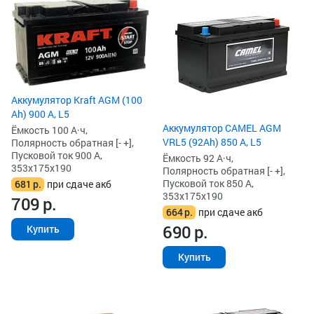
Аккумулятор Kraft AGM (100
Ah) 900 А, L5
Аккумулятор CAMEL AGM
Ёмкость 100 А·ч,
VRL5 (92Ah) 850 А, L5
Полярность обратная [- +],
Пусковой ток 900 А,
Ёмкость 92 А·ч,
353x175x190
Полярность обратная [- +],
Пусковой ток 850 А,
681
р.
при сдаче акб
353x175x190
709
р.
664
р.
при сдаче акб
690
р.
Купить
Купить