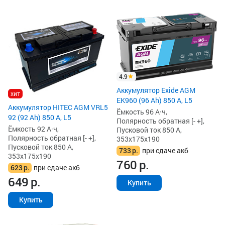
4.9
Аккумулятор Exide AGM
хит
EK960 (96 Ah) 850 А, L5
Аккумулятор HITEC AGM VRL5
Ёмкость 96 А·ч,
92 (92 Ah) 850 А, L5
Полярность обратная [- +],
Ёмкость 92 А·ч,
Пусковой ток 850 А,
Полярность обратная [- +],
353x175x190
Пусковой ток 850 А,
733
р.
при сдаче акб
353x175x190
760
р.
623
р.
при сдаче акб
649
р.
Купить
Купить