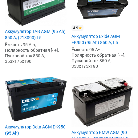
4.9
Аккумулятор TAB AGM (95 Ah)
Аккумулятор Exide AGM
850 А, (213090) L5
EK950 (95 Ah) 850 А, L5
Ёмкость 95 А·ч,
Ёмкость 95 А·ч,
Полярность обратная [- +],
Полярность обратная [- +],
Пусковой ток 850 А,
Пусковой ток 850 А,
353x175x190
353x175x190
Аккумулятор Deta AGM DK950
Аккумулятор BMW AGM (90
(95 Ah)