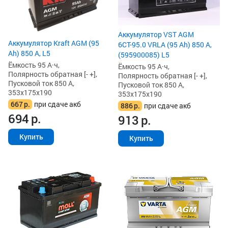
Аккумулятор VST AGM
Аккумулятор Kraft AGM (95
6СТ-95.0 VRLA (95 Ah) 850 А,
Ah) 850 А, L5
(595900085) L5
Ёмкость 95 А·ч,
Ёмкость 95 А·ч,
Полярность обратная [- +],
Полярность обратная [- +],
Пусковой ток 850 А,
Пусковой ток 850 А,
353x175x190
353x175x190
667
р.
при сдаче акб
886
р.
при сдаче акб
694
р.
913
р.
Купить
Купить