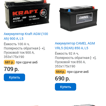
Аккумулятор Kraft AGM (100
Ah) 900 А, L5
Аккумулятор CAMEL AGM
Ёмкость 100 А·ч,
VRL5 (92Ah) 850 А, L5
Полярность обратная [- +],
Пусковой ток 900 А,
Ёмкость 92 А·ч,
353x175x190
Полярность обратная [- +],
Пусковой ток 850 А,
681
р.
при сдаче акб
353x175x190
709
р.
664
р.
при сдаче акб
690
р.
Купить
Купить