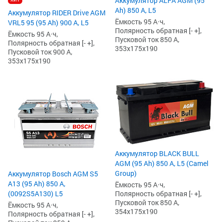
Аккумулятор ALFA AGM (95
Ah) 850 А, L5
Аккумулятор RIDER Drive AGM
Ёмкость 95 А·ч,
VRL5 95 (95 Ah) 900 А, L5
Полярность обратная [- +],
Ёмкость 95 А·ч,
Пусковой ток 850 А,
Полярность обратная [- +],
353x175x190
Пусковой ток 900 А,
353x175x190
Аккумулятор BLACK BULL
AGM (95 Ah) 850 А, L5 (Camel
Group)
Аккумулятор Bosch AGM S5
А13 (95 Ah) 850 А,
Ёмкость 95 А·ч,
Полярность обратная [- +],
(0092S5A130) L5
Пусковой ток 850 А,
Ёмкость 95 А·ч,
354x175x190
Полярность обратная [- +],