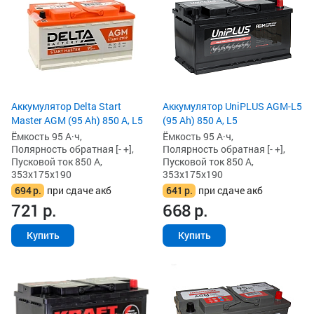
Аккумулятор Delta Start
Аккумулятор UniPLUS AGM-L5
Master AGM (95 Ah) 850 А, L5
(95 Ah) 850 А, L5
Ёмкость 95 А·ч,
Ёмкость 95 А·ч,
Полярность обратная [- +],
Полярность обратная [- +],
Пусковой ток 850 А,
Пусковой ток 850 А,
353x175x190
353x175x190
694
р.
при сдаче акб
641
р.
при сдаче акб
721
р.
668
р.
Купить
Купить