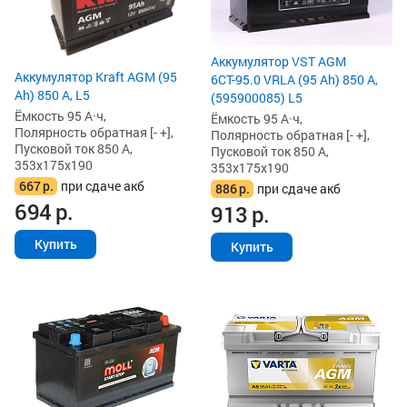
Аккумулятор VST AGM
Аккумулятор Kraft AGM (95
6СТ-95.0 VRLA (95 Ah) 850 А,
Ah) 850 А, L5
(595900085) L5
Ёмкость 95 А·ч,
Ёмкость 95 А·ч,
Полярность обратная [- +],
Полярность обратная [- +],
Пусковой ток 850 А,
Пусковой ток 850 А,
353x175x190
353x175x190
667
р.
при сдаче акб
886
р.
при сдаче акб
694
р.
913
р.
Купить
Купить