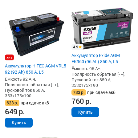
4.9
Аккумулятор Exide AGM
хит
EK960 (96 Ah) 850 А, L5
Аккумулятор HITEC AGM VRL5
Ёмкость 96 А·ч,
92 (92 Ah) 850 А, L5
Полярность обратная [- +],
Ёмкость 92 А·ч,
Пусковой ток 850 А,
Полярность обратная [- +],
353x175x190
Пусковой ток 850 А,
733
р.
при сдаче акб
353x175x190
760
р.
623
р.
при сдаче акб
649
р.
Купить
Купить