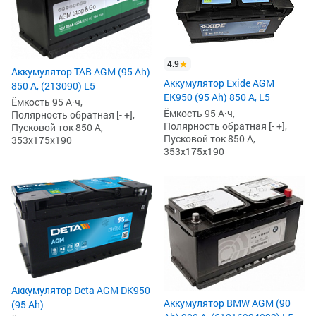
4.9
Аккумулятор TAB AGM (95 Ah)
Аккумулятор Exide AGM
850 А, (213090) L5
EK950 (95 Ah) 850 А, L5
Ёмкость 95 А·ч,
Ёмкость 95 А·ч,
Полярность обратная [- +],
Полярность обратная [- +],
Пусковой ток 850 А,
Пусковой ток 850 А,
353x175x190
353x175x190
Аккумулятор Deta AGM DK950
Аккумулятор BMW AGM (90
(95 Ah)