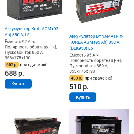
Аккумулятор Kraft AGM (92
Ah) 850 А, L5
Аккумулятор DYNAMATRIX-
Ёмкость 92 А·ч,
KOREA AGM (95 Ah) 850 А,
Полярность обратная [- +],
(DEK950) L5
Пусковой ток 850 А,
Ёмкость 95 А·ч,
353x175x190
Полярность обратная [- +],
662
р.
при сдаче акб
Пусковой ток 850 А,
353x175x190
688
р.
483
р.
при сдаче акб
Купить
510
р.
Купить