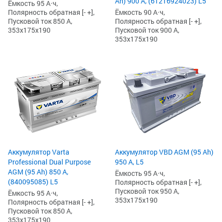
Ah) 900 А, (61216924023) L5
Ёмкость 95 А·ч,
Ёмкость 90 А·ч,
Полярность обратная [- +],
Полярность обратная [- +],
Пусковой ток 850 А,
Пусковой ток 900 А,
353x175x190
353x175x190
Аккумулятор Varta
Аккумулятор VBD AGM (95 Ah)
Professional Dual Purpose
950 А, L5
AGM (95 Ah) 850 А,
Ёмкость 95 А·ч,
(840095085) L5
Полярность обратная [- +],
Пусковой ток 950 А,
Ёмкость 95 А·ч,
353x175x190
Полярность обратная [- +],
Пусковой ток 850 А,
353x175x190