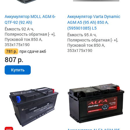
Аккумулятор MOLL AGM 6-
Аккумулятор Varta Dynamic
QTF-92 (92 Ah)
AGM A5 (95 Ah) 850 А,
(595901085) L5
Ёмкость 92 А·ч,
Полярность обратная [- +],
Ёмкость 95 А·ч,
Пусковой ток 850 А,
Полярность обратная [- +],
353x175x190
Пусковой ток 850 А,
353x175x190
781
р.
при сдаче акб
807
р.
Купить
хит