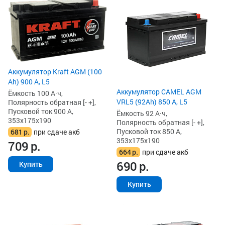
Аккумулятор Kraft AGM (100
Ah) 900 А, L5
Аккумулятор CAMEL AGM
Ёмкость 100 А·ч,
VRL5 (92Ah) 850 А, L5
Полярность обратная [- +],
Пусковой ток 900 А,
Ёмкость 92 А·ч,
353x175x190
Полярность обратная [- +],
Пусковой ток 850 А,
681
р.
при сдаче акб
353x175x190
709
р.
664
р.
при сдаче акб
690
р.
Купить
Купить