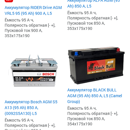
Аккумулятор ALFA AGM (95
Ah) 850 А, L5
Аккумулятор RIDER Drive AGM
Ёмкость 95 А·ч,
VRL5 95 (95 Ah) 900 А, L5
Полярность обратная [- +],
Ёмкость 95 А·ч,
Пусковой ток 850 А,
Полярность обратная [- +],
353x175x190
Пусковой ток 900 А,
353x175x190
Аккумулятор BLACK BULL
AGM (95 Ah) 850 А, L5 (Camel
Group)
Аккумулятор Bosch AGM S5
А13 (95 Ah) 850 А,
Ёмкость 95 А·ч,
Полярность обратная [- +],
(0092S5A130) L5
Пусковой ток 850 А,
Ёмкость 95 А·ч,
354x175x190
Полярность обратная [- +],