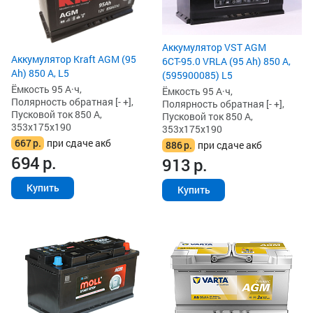
Аккумулятор VST AGM
Аккумулятор Kraft AGM (95
6СТ-95.0 VRLA (95 Ah) 850 А,
Ah) 850 А, L5
(595900085) L5
Ёмкость 95 А·ч,
Ёмкость 95 А·ч,
Полярность обратная [- +],
Полярность обратная [- +],
Пусковой ток 850 А,
Пусковой ток 850 А,
353x175x190
353x175x190
667
р.
при сдаче акб
886
р.
при сдаче акб
694
р.
913
р.
Купить
Купить