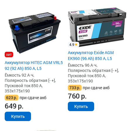
4.9
Аккумулятор Exide AGM
хит
EK960 (96 Ah) 850 А, L5
Аккумулятор HITEC AGM VRL5
Ёмкость 96 А·ч,
92 (92 Ah) 850 А, L5
Полярность обратная [- +],
Ёмкость 92 А·ч,
Пусковой ток 850 А,
Полярность обратная [- +],
353x175x190
Пусковой ток 850 А,
733
р.
при сдаче акб
353x175x190
760
р.
623
р.
при сдаче акб
649
р.
Купить
Купить