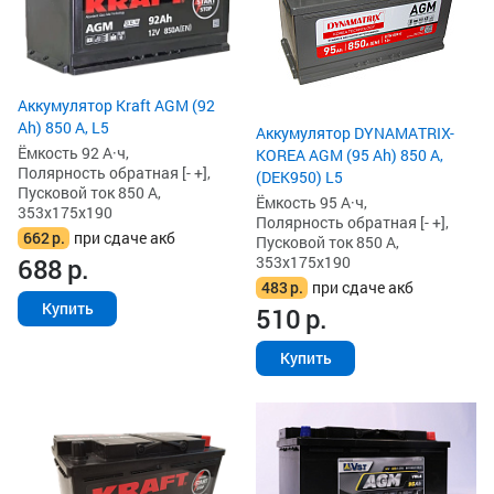
Аккумулятор Kraft AGM (92
Ah) 850 А, L5
Аккумулятор DYNAMATRIX-
Ёмкость 92 А·ч,
KOREA AGM (95 Ah) 850 А,
Полярность обратная [- +],
(DEK950) L5
Пусковой ток 850 А,
Ёмкость 95 А·ч,
353x175x190
Полярность обратная [- +],
662
р.
при сдаче акб
Пусковой ток 850 А,
353x175x190
688
р.
483
р.
при сдаче акб
Купить
510
р.
Купить