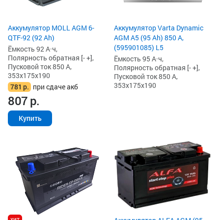
Аккумулятор MOLL AGM 6-
Аккумулятор Varta Dynamic
QTF-92 (92 Ah)
AGM A5 (95 Ah) 850 А,
(595901085) L5
Ёмкость 92 А·ч,
Полярность обратная [- +],
Ёмкость 95 А·ч,
Пусковой ток 850 А,
Полярность обратная [- +],
353x175x190
Пусковой ток 850 А,
353x175x190
781
р.
при сдаче акб
807
р.
Купить
хит