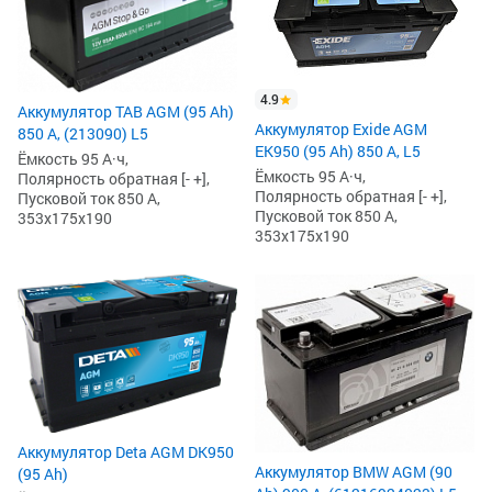
4.9
Аккумулятор TAB AGM (95 Ah)
Аккумулятор Exide AGM
850 А, (213090) L5
EK950 (95 Ah) 850 А, L5
Ёмкость 95 А·ч,
Ёмкость 95 А·ч,
Полярность обратная [- +],
Полярность обратная [- +],
Пусковой ток 850 А,
Пусковой ток 850 А,
353x175x190
353x175x190
Аккумулятор Deta AGM DK950
Аккумулятор BMW AGM (90
(95 Ah)