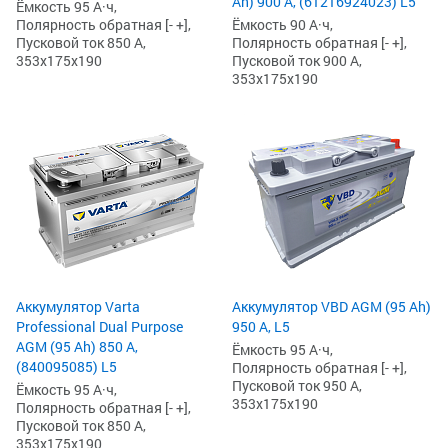
Ah) 900 А, (61216924023) L5
Ёмкость 95 А·ч,
Ёмкость 90 А·ч,
Полярность обратная [- +],
Полярность обратная [- +],
Пусковой ток 850 А,
Пусковой ток 900 А,
353x175x190
353x175x190
Аккумулятор Varta
Аккумулятор VBD AGM (95 Ah)
Professional Dual Purpose
950 А, L5
AGM (95 Ah) 850 А,
Ёмкость 95 А·ч,
(840095085) L5
Полярность обратная [- +],
Пусковой ток 950 А,
Ёмкость 95 А·ч,
353x175x190
Полярность обратная [- +],
Пусковой ток 850 А,
353x175x190