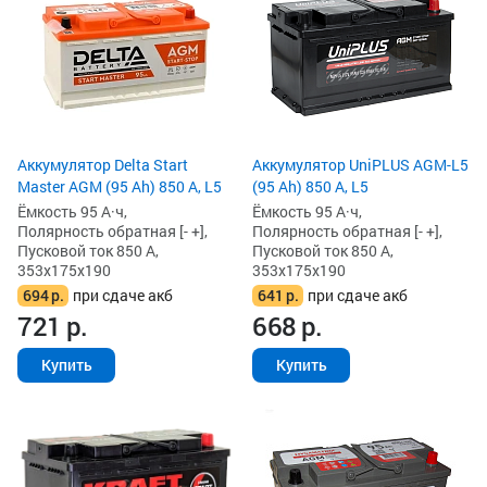
Аккумулятор Delta Start
Аккумулятор UniPLUS AGM-L5
Master AGM (95 Ah) 850 А, L5
(95 Ah) 850 А, L5
Ёмкость 95 А·ч,
Ёмкость 95 А·ч,
Полярность обратная [- +],
Полярность обратная [- +],
Пусковой ток 850 А,
Пусковой ток 850 А,
353x175x190
353x175x190
694
р.
при сдаче акб
641
р.
при сдаче акб
721
р.
668
р.
Купить
Купить