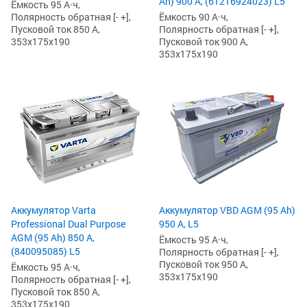
Ah) 900 А, (61216924023) L5
Ёмкость 95 А·ч,
Ёмкость 90 А·ч,
Полярность обратная [- +],
Полярность обратная [- +],
Пусковой ток 850 А,
Пусковой ток 900 А,
353x175x190
353x175x190
Аккумулятор Varta
Аккумулятор VBD AGM (95 Ah)
Professional Dual Purpose
950 А, L5
AGM (95 Ah) 850 А,
Ёмкость 95 А·ч,
(840095085) L5
Полярность обратная [- +],
Пусковой ток 950 А,
Ёмкость 95 А·ч,
353x175x190
Полярность обратная [- +],
Пусковой ток 850 А,
353x175x190