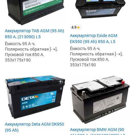
4.9
Аккумулятор TAB AGM (95 Ah)
Аккумулятор Exide AGM
850 А, (213090) L5
EK950 (95 Ah) 850 А, L5
Ёмкость 95 А·ч,
Ёмкость 95 А·ч,
Полярность обратная [- +],
Полярность обратная [- +],
Пусковой ток 850 А,
Пусковой ток 850 А,
353x175x190
353x175x190
Аккумулятор Deta AGM DK950
Аккумулятор BMW AGM (90
(95 Ah)