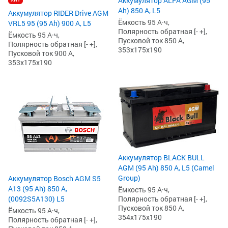
Аккумулятор ALFA AGM (95
Ah) 850 А, L5
Аккумулятор RIDER Drive AGM
Ёмкость 95 А·ч,
VRL5 95 (95 Ah) 900 А, L5
Полярность обратная [- +],
Ёмкость 95 А·ч,
Пусковой ток 850 А,
Полярность обратная [- +],
353x175x190
Пусковой ток 900 А,
353x175x190
Аккумулятор BLACK BULL
AGM (95 Ah) 850 А, L5 (Camel
Group)
Аккумулятор Bosch AGM S5
А13 (95 Ah) 850 А,
Ёмкость 95 А·ч,
Полярность обратная [- +],
(0092S5A130) L5
Пусковой ток 850 А,
Ёмкость 95 А·ч,
354x175x190
Полярность обратная [- +],