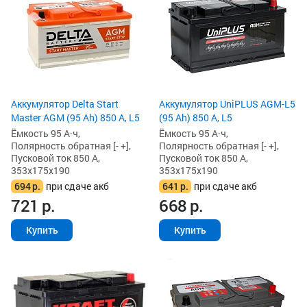
Аккумулятор Delta Start
Аккумулятор UniPLUS AGM-L5
Master AGM (95 Ah) 850 А, L5
(95 Ah) 850 А, L5
Ёмкость 95 А·ч,
Ёмкость 95 А·ч,
Полярность обратная [- +],
Полярность обратная [- +],
Пусковой ток 850 А,
Пусковой ток 850 А,
353x175x190
353x175x190
694
р.
при сдаче акб
641
р.
при сдаче акб
721
р.
668
р.
Купить
Купить