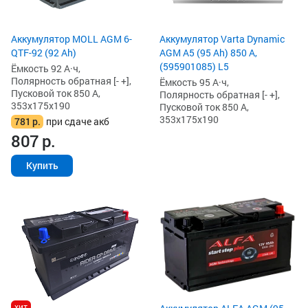
Аккумулятор MOLL AGM 6-
Аккумулятор Varta Dynamic
QTF-92 (92 Ah)
AGM A5 (95 Ah) 850 А,
(595901085) L5
Ёмкость 92 А·ч,
Полярность обратная [- +],
Ёмкость 95 А·ч,
Пусковой ток 850 А,
Полярность обратная [- +],
353x175x190
Пусковой ток 850 А,
353x175x190
781
р.
при сдаче акб
807
р.
Купить
хит