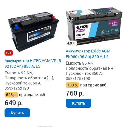
4.9
Аккумулятор Exide AGM
хит
EK960 (96 Ah) 850 А, L5
Аккумулятор HITEC AGM VRL5
Ёмкость 96 А·ч,
92 (92 Ah) 850 А, L5
Полярность обратная [- +],
Ёмкость 92 А·ч,
Пусковой ток 850 А,
Полярность обратная [- +],
353x175x190
Пусковой ток 850 А,
733
р.
при сдаче акб
353x175x190
760
р.
623
р.
при сдаче акб
649
р.
Купить
Купить