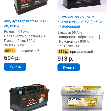
Аккумулятор VST AGM
Аккумулятор Kraft AGM (95
6СТ-95.0 VRLA (95 Ah) 850 А,
Ah) 850 А, L5
L5 595900085
Ёмкость 95 А·ч,
Ёмкость 95 А·ч,
Полярность обратная [- +],
Полярность обратная [- +],
Пусковой ток 850 А,
Пусковой ток 850 А,
353x175x190
353x175x190
667
р.
при сдаче акб
886
р.
при сдаче акб
694
р.
913
р.
Купить
Купить