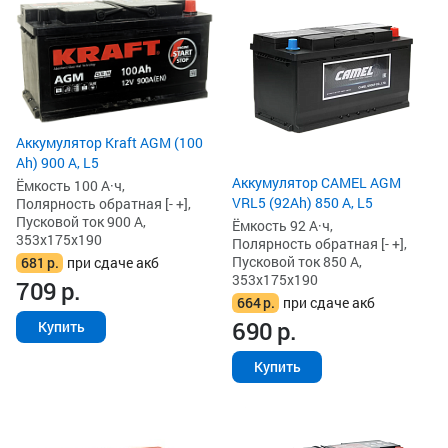
Аккумулятор Kraft AGM (100
Ah) 900 А, L5
Аккумулятор CAMEL AGM
Ёмкость 100 А·ч,
VRL5 (92Ah) 850 А, L5
Полярность обратная [- +],
Пусковой ток 900 А,
Ёмкость 92 А·ч,
353x175x190
Полярность обратная [- +],
Пусковой ток 850 А,
681
р.
при сдаче акб
353x175x190
709
р.
664
р.
при сдаче акб
690
р.
Купить
Купить