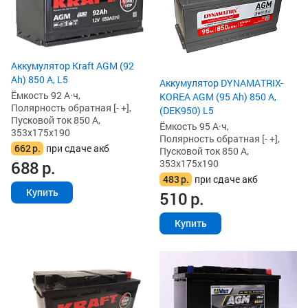
Аккумулятор Kraft AGM (92
Ah) 850 А, L5
Аккумулятор DYNAMATRIX-
Ёмкость 92 А·ч,
KOREA AGM (95 Ah) 850 А,
Полярность обратная [- +],
(DEK950) L5
Пусковой ток 850 А,
Ёмкость 95 А·ч,
353x175x190
Полярность обратная [- +],
662
р.
при сдаче акб
Пусковой ток 850 А,
353x175x190
688
р.
483
р.
при сдаче акб
Купить
510
р.
Купить