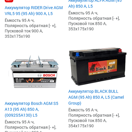
Аккумулятор ALFA AGM (95
Ah) 850 А, L5
Аккумулятор RIDER Drive AGM
Ёмкость 95 А·ч,
VRL5 95 (95 Ah) 900 А, L5
Полярность обратная [- +],
Ёмкость 95 А·ч,
Пусковой ток 850 А,
Полярность обратная [- +],
353x175x190
Пусковой ток 900 А,
353x175x190
Аккумулятор BLACK BULL
AGM (95 Ah) 850 А, L5 (Camel
Group)
Аккумулятор Bosch AGM S5
А13 (95 Ah) 850 А,
Ёмкость 95 А·ч,
Полярность обратная [- +],
(0092S5A130) L5
Пусковой ток 850 А,
Ёмкость 95 А·ч,
354x175x190
Полярность обратная [- +],