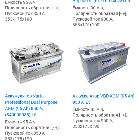
Ah) 900 А, (61216924023) L5
Ёмкость 95 А·ч,
Ёмкость 90 А·ч,
Полярность обратная [- +],
Полярность обратная [- +],
Пусковой ток 850 А,
Пусковой ток 900 А,
353x175x190
353x175x190
Аккумулятор Varta
Аккумулятор VBD AGM (95 Ah)
Professional Dual Purpose
950 А, L5
AGM (95 Ah) 850 А,
Ёмкость 95 А·ч,
(840095085) L5
Полярность обратная [- +],
Пусковой ток 950 А,
Ёмкость 95 А·ч,
353x175x190
Полярность обратная [- +],
Пусковой ток 850 А,
353x175x190