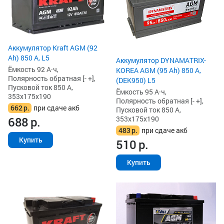
Аккумулятор Kraft AGM (92
Ah) 850 А, L5
Аккумулятор DYNAMATRIX-
Ёмкость 92 А·ч,
KOREA AGM (95 Ah) 850 А,
Полярность обратная [- +],
(DEK950) L5
Пусковой ток 850 А,
Ёмкость 95 А·ч,
353x175x190
Полярность обратная [- +],
662
р.
при сдаче акб
Пусковой ток 850 А,
353x175x190
688
р.
483
р.
при сдаче акб
Купить
510
р.
Купить