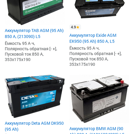
4.9
Аккумулятор TAB AGM (95 Ah)
Аккумулятор Exide AGM
850 А, (213090) L5
EK950 (95 Ah) 850 А, L5
Ёмкость 95 А·ч,
Ёмкость 95 А·ч,
Полярность обратная [- +],
Полярность обратная [- +],
Пусковой ток 850 А,
Пусковой ток 850 А,
353x175x190
353x175x190
Аккумулятор Deta AGM DK950
Аккумулятор BMW AGM (90
(95 Ah)