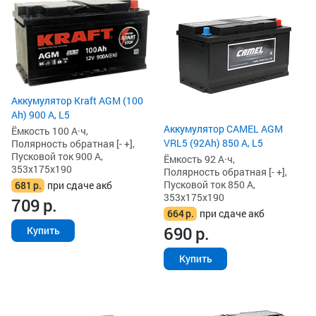
Аккумулятор Kraft AGM (100
Ah) 900 А, L5
Аккумулятор CAMEL AGM
Ёмкость 100 А·ч,
VRL5 (92Ah) 850 А, L5
Полярность обратная [- +],
Пусковой ток 900 А,
Ёмкость 92 А·ч,
353x175x190
Полярность обратная [- +],
Пусковой ток 850 А,
681
р.
при сдаче акб
353x175x190
709
р.
664
р.
при сдаче акб
690
р.
Купить
Купить