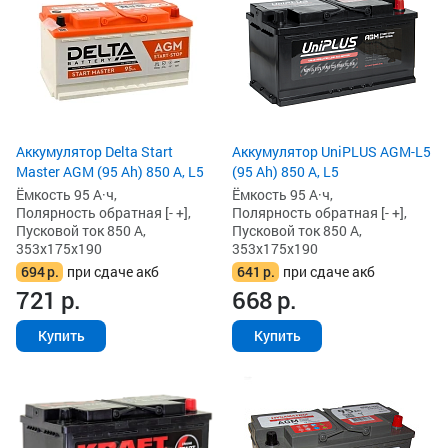
Аккумулятор Delta Start
Аккумулятор UniPLUS AGM-L5
Master AGM (95 Ah) 850 А, L5
(95 Ah) 850 А, L5
Ёмкость 95 А·ч,
Ёмкость 95 А·ч,
Полярность обратная [- +],
Полярность обратная [- +],
Пусковой ток 850 А,
Пусковой ток 850 А,
353x175x190
353x175x190
694
р.
при сдаче акб
641
р.
при сдаче акб
721
р.
668
р.
Купить
Купить