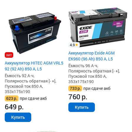
4.9
Аккумулятор Exide AGM
хит
EK960 (96 Ah) 850 А, L5
Аккумулятор HITEC AGM VRL5
Ёмкость 96 А·ч,
92 (92 Ah) 850 А, L5
Полярность обратная [- +],
Ёмкость 92 А·ч,
Пусковой ток 850 А,
Полярность обратная [- +],
353x175x190
Пусковой ток 850 А,
733
р.
при сдаче акб
353x175x190
760
р.
623
р.
при сдаче акб
649
р.
Купить
Купить