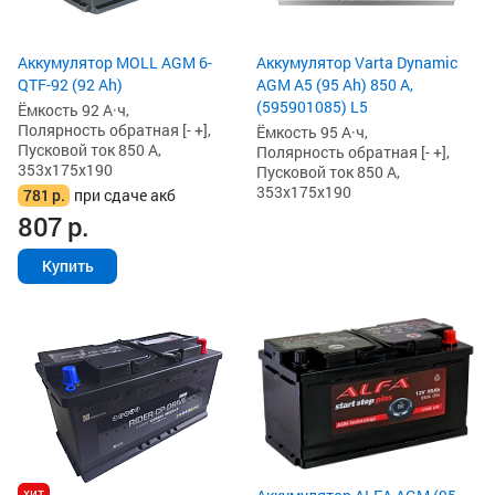
Аккумулятор MOLL AGM 6-
Аккумулятор Varta Dynamic
QTF-92 (92 Ah)
AGM A5 (95 Ah) 850 А,
(595901085) L5
Ёмкость 92 А·ч,
Полярность обратная [- +],
Ёмкость 95 А·ч,
Пусковой ток 850 А,
Полярность обратная [- +],
353x175x190
Пусковой ток 850 А,
353x175x190
781
р.
при сдаче акб
807
р.
Купить
хит