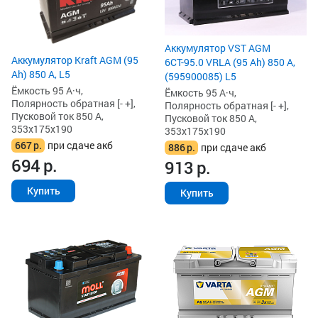
Аккумулятор VST AGM
Аккумулятор Kraft AGM (95
6СТ-95.0 VRLA (95 Ah) 850 А,
Ah) 850 А, L5
(595900085) L5
Ёмкость 95 А·ч,
Ёмкость 95 А·ч,
Полярность обратная [- +],
Полярность обратная [- +],
Пусковой ток 850 А,
Пусковой ток 850 А,
353x175x190
353x175x190
667
р.
при сдаче акб
886
р.
при сдаче акб
694
р.
913
р.
Купить
Купить