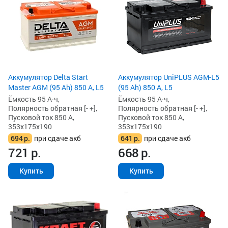
Аккумулятор Delta Start
Аккумулятор UniPLUS AGM-L5
Master AGM (95 Ah) 850 А, L5
(95 Ah) 850 А, L5
Ёмкость 95 А·ч,
Ёмкость 95 А·ч,
Полярность обратная [- +],
Полярность обратная [- +],
Пусковой ток 850 А,
Пусковой ток 850 А,
353x175x190
353x175x190
694
р.
при сдаче акб
641
р.
при сдаче акб
721
р.
668
р.
Купить
Купить