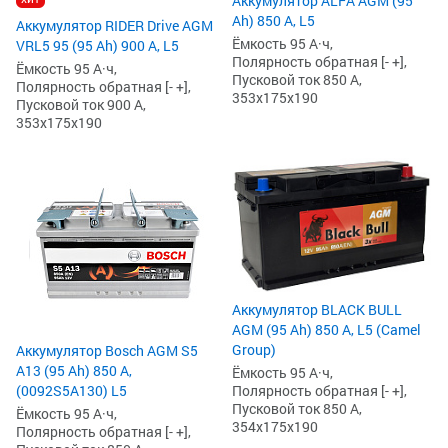
Аккумулятор ALFA AGM (95
Ah) 850 А, L5
Аккумулятор RIDER Drive AGM
Ёмкость 95 А·ч,
VRL5 95 (95 Ah) 900 А, L5
Полярность обратная [- +],
Ёмкость 95 А·ч,
Пусковой ток 850 А,
Полярность обратная [- +],
353x175x190
Пусковой ток 900 А,
353x175x190
Аккумулятор BLACK BULL
AGM (95 Ah) 850 А, L5 (Camel
Group)
Аккумулятор Bosch AGM S5
А13 (95 Ah) 850 А,
Ёмкость 95 А·ч,
Полярность обратная [- +],
(0092S5A130) L5
Пусковой ток 850 А,
Ёмкость 95 А·ч,
354x175x190
Полярность обратная [- +],