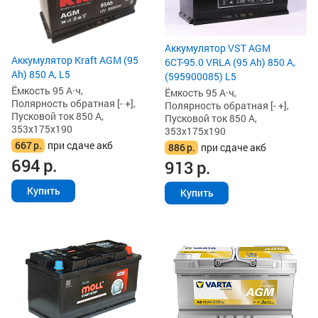
Аккумулятор VST AGM
Аккумулятор Kraft AGM (95
6СТ-95.0 VRLA (95 Ah) 850 А,
Ah) 850 А, L5
(595900085) L5
Ёмкость 95 А·ч,
Ёмкость 95 А·ч,
Полярность обратная [- +],
Полярность обратная [- +],
Пусковой ток 850 А,
Пусковой ток 850 А,
353x175x190
353x175x190
667
р.
при сдаче акб
886
р.
при сдаче акб
694
р.
913
р.
Купить
Купить