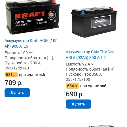
Аккумулятор Kraft AGM (100
Ah) 900 А, L5
Аккумулятор CAMEL AGM
Ёмкость 100 А·ч,
VRL5 (92Ah) 850 А, L5
Полярность обратная [- +],
Пусковой ток 900 А,
Ёмкость 92 А·ч,
353x175x190
Полярность обратная [- +],
Пусковой ток 850 А,
681
р.
при сдаче акб
353x175x190
709
р.
664
р.
при сдаче акб
690
р.
Купить
Купить