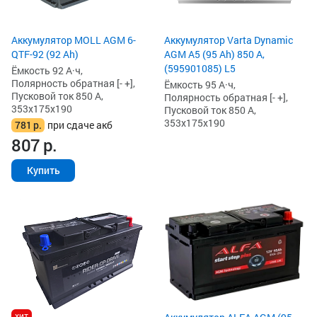
Аккумулятор MOLL AGM 6-
Аккумулятор Varta Dynamic
QTF-92 (92 Ah)
AGM A5 (95 Ah) 850 А,
(595901085) L5
Ёмкость 92 А·ч,
Полярность обратная [- +],
Ёмкость 95 А·ч,
Пусковой ток 850 А,
Полярность обратная [- +],
353x175x190
Пусковой ток 850 А,
353x175x190
781
р.
при сдаче акб
807
р.
Купить
хит