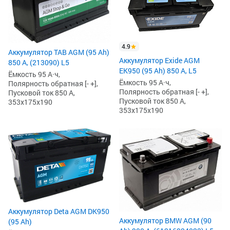
4.9
Аккумулятор TAB AGM (95 Ah)
Аккумулятор Exide AGM
850 А, (213090) L5
EK950 (95 Ah) 850 А, L5
Ёмкость 95 А·ч,
Ёмкость 95 А·ч,
Полярность обратная [- +],
Полярность обратная [- +],
Пусковой ток 850 А,
Пусковой ток 850 А,
353x175x190
353x175x190
Аккумулятор Deta AGM DK950
Аккумулятор BMW AGM (90
(95 Ah)