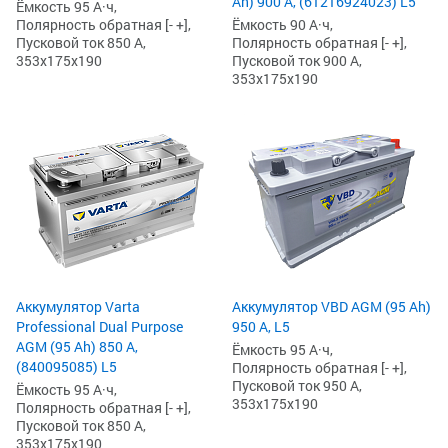
Ah) 900 А, (61216924023) L5
Ёмкость 95 А·ч,
Ёмкость 90 А·ч,
Полярность обратная [- +],
Полярность обратная [- +],
Пусковой ток 850 А,
Пусковой ток 900 А,
353x175x190
353x175x190
Аккумулятор Varta
Аккумулятор VBD AGM (95 Ah)
Professional Dual Purpose
950 А, L5
AGM (95 Ah) 850 А,
Ёмкость 95 А·ч,
(840095085) L5
Полярность обратная [- +],
Пусковой ток 950 А,
Ёмкость 95 А·ч,
353x175x190
Полярность обратная [- +],
Пусковой ток 850 А,
353x175x190