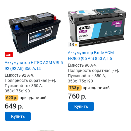
4.9
Аккумулятор Exide AGM
хит
EK960 (96 Ah) 850 А, L5
Аккумулятор HITEC AGM VRL5
Ёмкость 96 А·ч,
92 (92 Ah) 850 А, L5
Полярность обратная [- +],
Ёмкость 92 А·ч,
Пусковой ток 850 А,
Полярность обратная [- +],
353x175x190
Пусковой ток 850 А,
733
р.
при сдаче акб
353x175x190
760
р.
623
р.
при сдаче акб
649
р.
Купить
Купить