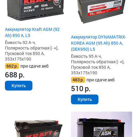
Аккумулятор Kraft AGM (92
Ah) 850 А, L5
Аккумулятор DYNAMATRIX-
Ёмкость 92 А·ч,
KOREA AGM (95 Ah) 850 А,
Полярность обратная [- +],
(DEK950) L5
Пусковой ток 850 А,
Ёмкость 95 А·ч,
353x175x190
Полярность обратная [- +],
662
р.
при сдаче акб
Пусковой ток 850 А,
353x175x190
688
р.
483
р.
при сдаче акб
Купить
510
р.
Купить