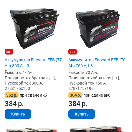
хит
хит
Аккумулятор Forward EFB (77
Аккумулятор Forward EFB (70
Ah) 800 А, L3
Ah) 760 А, L3
Ёмкость 77 А·ч,
Ёмкость 70 А·ч,
Полярность обратная [- +],
Полярность обратная [- +],
Пусковой ток 800 А,
Пусковой ток 760 А,
278x175x190
278x175x190
362
р.
при сдаче акб
364
р.
при сдаче акб
384
р.
384
р.
Купить
Купить