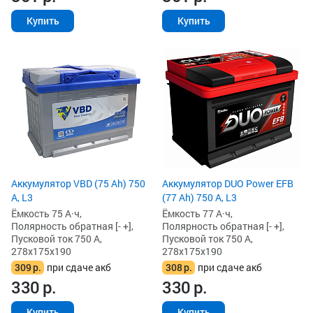
Купить
Купить
Аккумулятор VBD (75 Ah) 750
Аккумулятор DUO Power EFB
А, L3
(77 Ah) 750 А, L3
Ёмкость 75 А·ч,
Ёмкость 77 А·ч,
Полярность обратная [- +],
Полярность обратная [- +],
Пусковой ток 750 А,
Пусковой ток 750 А,
278x175x190
278x175x190
309
р.
при сдаче акб
308
р.
при сдаче акб
330
р.
330
р.
Купить
Купить