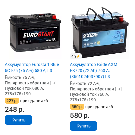
4.9
Аккумулятор Eurostart Blue
Аккумулятор Exide AGM
6CT-75 (75 А·ч) 680 А, L3
EK720 (72 Ah) 760 А,
(3661024037907) L3
Ёмкость 75 А·ч,
Полярность обратная [- +],
Ёмкость 72 А·ч,
Пусковой ток 680 А,
Полярность обратная [- +],
278x175x190
Пусковой ток 760 А,
278x175x190
227
р.
при сдаче акб
560
р.
при сдаче акб
248
р.
580
р.
Купить
Купить