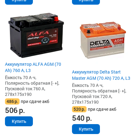
Аккумулятор ALFA AGM (70
Ah) 760 А, L3
Аккумулятор Delta Start
Ёмкость 70 А·ч,
Master AGM (70 Ah) 720 А, L3
Полярность обратная [- +],
Ёмкость 70 А·ч,
Пусковой ток 760 А,
Полярность обратная [- +],
278x175x190
Пусковой ток 720 А,
486
р.
при сдаче акб
278x175x190
506
р.
520
р.
при сдаче акб
540
р.
Купить
Купить