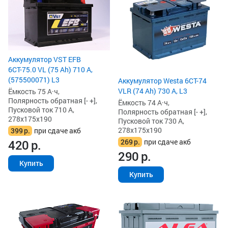
Аккумулятор VST EFB
6СТ-75.0 VL (75 Ah) 710 А,
(575500071) L3
Аккумулятор Westa 6СТ-74
VLR (74 Ah) 730 А, L3
Ёмкость 75 А·ч,
Полярность обратная [- +],
Ёмкость 74 А·ч,
Пусковой ток 710 А,
Полярность обратная [- +],
278x175x190
Пусковой ток 730 А,
278x175x190
399
р.
при сдаче акб
269
р.
при сдаче акб
420
р.
290
р.
Купить
Купить