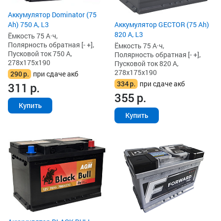
Аккумулятор Dominator (75
Аккумулятор GECTOR (75 Ah)
Ah) 750 А, L3
820 А, L3
Ёмкость 75 А·ч,
Полярность обратная [- +],
Ёмкость 75 А·ч,
Пусковой ток 750 А,
Полярность обратная [- +],
278x175x190
Пусковой ток 820 А,
278x175x190
290
р.
при сдаче акб
334
р.
при сдаче акб
311
р.
355
р.
Купить
Купить