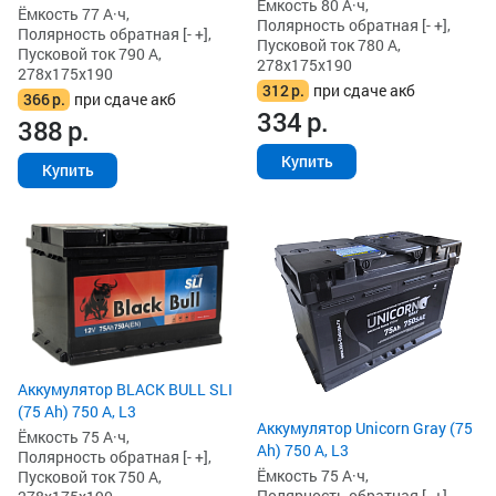
Ёмкость 80 А·ч,
Ёмкость 77 А·ч,
Полярность обратная [- +],
Полярность обратная [- +],
Пусковой ток 780 А,
Пусковой ток 790 А,
278x175x190
278x175x190
312
р.
при сдаче акб
366
р.
при сдаче акб
334
р.
388
р.
Купить
Купить
Аккумулятор BLACK BULL SLI
(75 Ah) 750 А, L3
Аккумулятор Unicorn Gray (75
Ёмкость 75 А·ч,
Ah) 750 А, L3
Полярность обратная [- +],
Ёмкость 75 А·ч,
Пусковой ток 750 А,
Полярность обратная [- +],