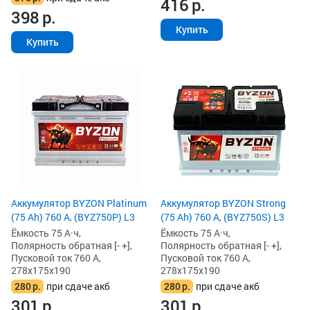
416
р.
398
р.
Купить
Купить
Аккумулятор BYZON Platinum
Аккумулятор BYZON Strong
(75 Ah) 760 А, (BYZ750P) L3
(75 Ah) 760 А, (BYZ750S) L3
Ёмкость 75 А·ч,
Ёмкость 75 А·ч,
Полярность обратная [- +],
Полярность обратная [- +],
Пусковой ток 760 А,
Пусковой ток 760 А,
278x175x190
278x175x190
280
р.
при сдаче акб
280
р.
при сдаче акб
301
р.
301
р.