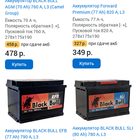
Аккумулятор BLACK BULL
Аккумулятор Forward
AGM (70 Ah) 760 А, L3 (Camel
Premium (77 Ah) 820 А, L3
Group)
Ёмкость 77 А·ч,
Ёмкость 70 А·ч,
Полярность обратная [- +],
Полярность обратная [- +],
Пусковой ток 820 А,
Пусковой ток 760 А,
278x175x190
278x175x190
327
р.
при сдаче акб
458
р.
при сдаче акб
349
р.
478
р.
Купить
Купить
Аккумулятор BLACK BULL SLI
Аккумулятор BLACK BULL EFB
(80 Ah) 780 А, L3
(77 Ah) 790 А, L3