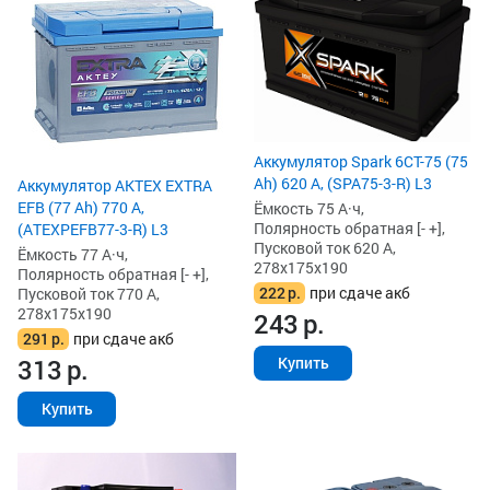
Аккумулятор Spark 6СТ-75 (75
Ah) 620 А, (SPA75-3-R) L3
Аккумулятор AKTEX EXTRA
EFB (77 Ah) 770 А,
Ёмкость 75 А·ч,
Полярность обратная [- +],
(ATEXPEFB77-3-R) L3
Пусковой ток 620 А,
Ёмкость 77 А·ч,
278x175x190
Полярность обратная [- +],
222
р.
при сдаче акб
Пусковой ток 770 А,
278x175x190
243
р.
291
р.
при сдаче акб
313
р.
Купить
Купить