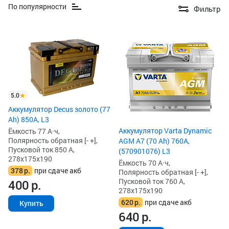
По популярности
Фильтр
5.0
Аккумулятор Decus золото (77
Ah) 850А, L3
Аккумулятор Varta Dynamic
Ёмкость 77 А·ч,
Полярность обратная [- +],
AGM A7 (70 Ah) 760A,
Пусковой ток 850 А,
(570901076) L3
278x175x190
Ёмкость 70 А·ч,
378
р.
при сдаче акб
Полярность обратная [- +],
Пусковой ток 760 А,
400
р.
278x175x190
620
р.
при сдаче акб
Купить
640
р.