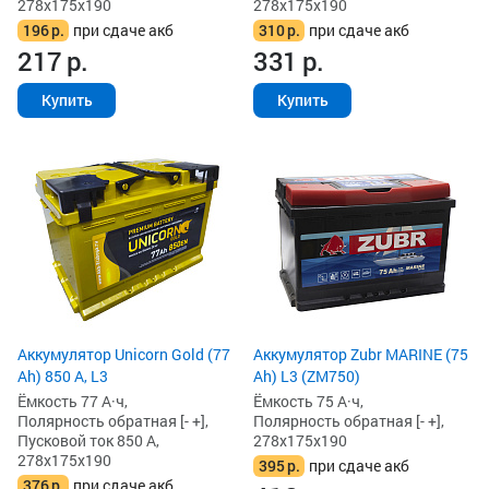
278x175x190
278x175x190
196
р.
при сдаче акб
310
р.
при сдаче акб
217
р.
331
р.
Купить
Купить
Аккумулятор Unicorn Gold (77
Аккумулятор Zubr MARINE (75
Ah) 850 А, L3
Ah) L3 (ZM750)
Ёмкость 77 А·ч,
Ёмкость 75 А·ч,
Полярность обратная [- +],
Полярность обратная [- +],
Пусковой ток 850 А,
278x175x190
278x175x190
395
р.
при сдаче акб
376
р.
при сдаче акб