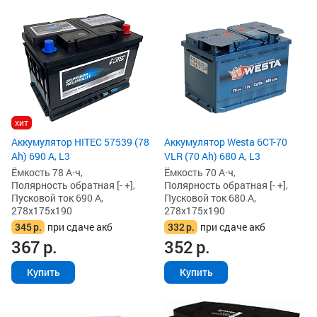
хит
Аккумулятор HITEC 57539 (78
Аккумулятор Westa 6СТ-70
Ah) 690 А, L3
VLR (70 Ah) 680 А, L3
Ёмкость 78 А·ч,
Ёмкость 70 А·ч,
Полярность обратная [- +],
Полярность обратная [- +],
Пусковой ток 690 А,
Пусковой ток 680 А,
278x175x190
278x175x190
345
р.
при сдаче акб
332
р.
при сдаче акб
367
р.
352
р.
Купить
Купить