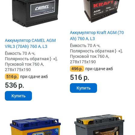
Аккумулятор Kraft AGM (70
Ah) 760 А, L3
Аккумулятор CAMEL AGM
Ёмкость 70 А·ч,
VRL3 (70Ah) 760 А, L3
Полярность обратная [- +],
Ёмкость 70 А·ч,
Пусковой ток 760 А,
Полярность обратная [- +],
278x175x190
Пусковой ток 760 А,
496
р.
при сдаче акб
278x175x190
516
р.
516
р.
при сдаче акб
536
р.
Купить
Купить