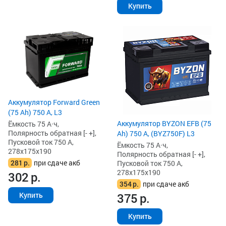
Купить
Аккумулятор Forward Green
(75 Ah) 750 А, L3
Аккумулятор BYZON EFB (75
Ёмкость 75 А·ч,
Полярность обратная [- +],
Ah) 750 А, (BYZ750F) L3
Пусковой ток 750 А,
Ёмкость 75 А·ч,
278x175x190
Полярность обратная [- +],
281
р.
при сдаче акб
Пусковой ток 750 А,
278x175x190
302
р.
354
р.
при сдаче акб
375
р.
Купить
Купить