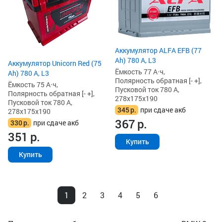
Аккумулятор ALFA EFB (77
Ah) 780 А, L3
Аккумулятор Unicorn Red (75
Ёмкость 77 А·ч,
Ah) 780 А, L3
Полярность обратная [- +],
Ёмкость 75 А·ч,
Пусковой ток 780 А,
Полярность обратная [- +],
278x175x190
Пусковой ток 780 А,
345
р.
при сдаче акб
278x175x190
367
р.
330
р.
при сдаче акб
351
р.
Купить
Купить
1
2
3
4
5
6