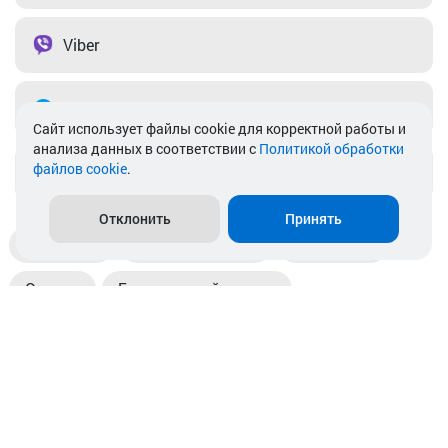
Viber
Telegram
Cайт использует файлы cookie для корректной работы и
анализа данных в соответствии с
Политикой обработки
файлов cookie
.
info@akkamulik.by
Отклонить
Принять
Доставка
Пункты выдачи
Магазины
Оплата
Безналичный расчет
Прием б/у акб
Информация
Отзывы
Контакты
© 2026. ООО «Аккамулик». 220056, Беларусь, г. Минск,