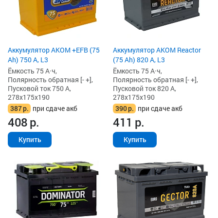
Аккумулятор AKOM +EFB (75
Аккумулятор AKOM Reactor
Ah) 750 А, L3
(75 Ah) 820 А, L3
Ёмкость 75 А·ч,
Ёмкость 75 А·ч,
Полярность обратная [- +],
Полярность обратная [- +],
Пусковой ток 750 А,
Пусковой ток 820 А,
278x175x190
278x175x190
387
р.
при сдаче акб
390
р.
при сдаче акб
408
р.
411
р.
Купить
Купить