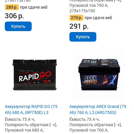
278x175x190
Пусковой ток 750 А,
285
р.
при сдаче акб
278x175x190
306
р.
270
р.
при сдаче акб
291
р.
Купить
Купить
Аккумулятор RAPID GO (75
Аккумулятор AREX Grand (75
Ah) 680 А, (RP750E) L3
Ah) 760 А, L3 (ARG750S)
Ёмкость 75 А·ч,
Ёмкость 75 А·ч,
Полярность обратная [- +],
Полярность обратная [- +],
Пусковой ток 680 А,
Пусковой ток 760 А,