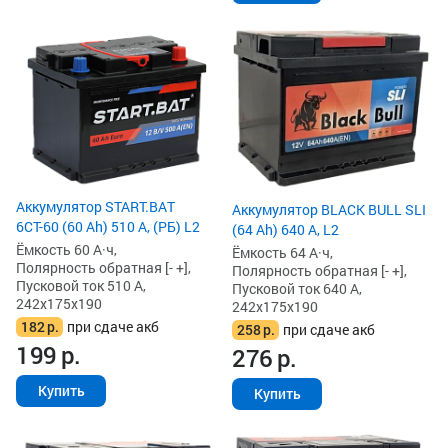
Аккумулятор START.BAT
Аккумулятор BLACK BULL SLI
6СТ-60 (60 Ah) 510 А, (РБ) L2
(64 Ah) 640 А, L2
Ёмкость 60 А·ч,
Ёмкость 64 А·ч,
Полярность обратная [- +],
Полярность обратная [- +],
Пусковой ток 510 А,
Пусковой ток 640 А,
242x175x190
242x175x190
182
р.
при сдаче акб
258
р.
при сдаче акб
199
р.
276
р.
Купить
Купить