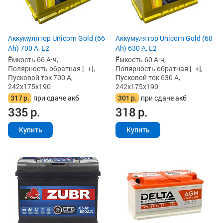
Аккумулятор Unicorn Gold (66
Аккумулятор Unicorn Gold (60
Ah) 700 А, L2
Ah) 630 А, L2
Ёмкость 66 А·ч,
Ёмкость 60 А·ч,
Полярность обратная [- +],
Полярность обратная [- +],
Пусковой ток 700 А,
Пусковой ток 630 А,
242x175x190
242x175x190
317
р.
при сдаче акб
301
р.
при сдаче акб
335
р.
318
р.
Купить
Купить