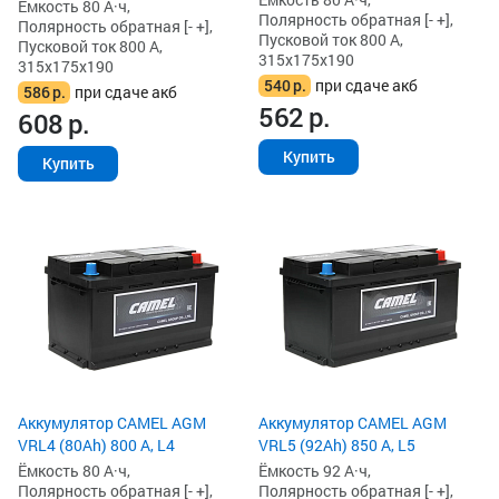
Ёмкость 80 А·ч,
Полярность обратная [- +],
Полярность обратная [- +],
Пусковой ток 800 А,
Пусковой ток 800 А,
315x175x190
315x175x190
540
р.
при сдаче акб
586
р.
при сдаче акб
562
р.
608
р.
Купить
Купить
Аккумулятор CAMEL AGM
Аккумулятор CAMEL AGM
VRL4 (80Ah) 800 А, L4
VRL5 (92Ah) 850 А, L5
Ёмкость 80 А·ч,
Ёмкость 92 А·ч,
Полярность обратная [- +],
Полярность обратная [- +],