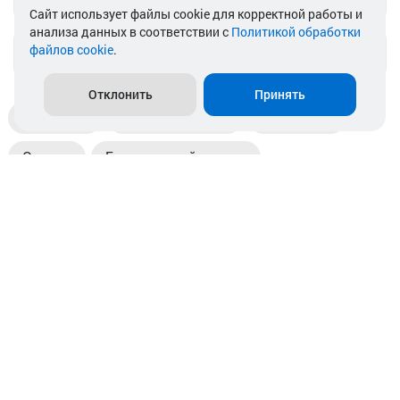
Cайт использует файлы cookie для корректной работы и
анализа данных в соответствии с
Политикой обработки
файлов cookie
.
info@akkamulik.by
Отклонить
Принять
Доставка
Пункты выдачи
Магазины
Оплата
Безналичный расчет
Прием б/у акб
Информация
Отзывы
Контакты
© 2026. ООО «Аккамулик». 220056, Беларусь, г. Минск,
пр. Независимости, д.199.
УНП 192748524. Зарегистрирован в торговом реестре
№ 369712 от 01.03.2017