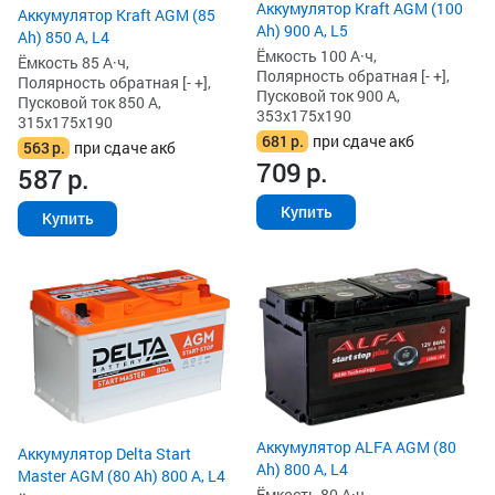
Аккумулятор Kraft AGM (100
Аккумулятор Kraft AGM (85
Ah) 900 А, L5
Ah) 850 А, L4
Ёмкость 100 А·ч,
Ёмкость 85 А·ч,
Полярность обратная [- +],
Полярность обратная [- +],
Пусковой ток 900 А,
Пусковой ток 850 А,
353x175x190
315x175x190
681
р.
при сдаче акб
563
р.
при сдаче акб
709
р.
587
р.
Купить
Купить
Аккумулятор ALFA AGM (80
Аккумулятор Delta Start
Ah) 800 А, L4
Master AGM (80 Ah) 800 А, L4
Ёмкость 80 А·ч,