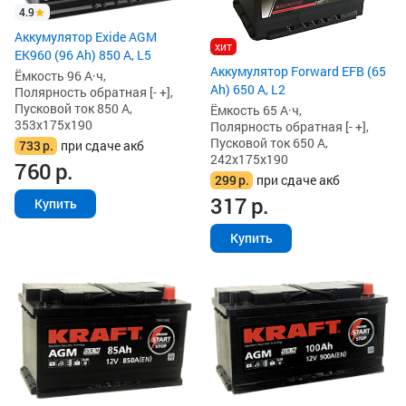
4.9
Аккумулятор Exide AGM
хит
EK960 (96 Ah) 850 А, L5
Аккумулятор Forward EFB (65
Ёмкость 96 А·ч,
Ah) 650 А, L2
Полярность обратная [- +],
Пусковой ток 850 А,
Ёмкость 65 А·ч,
353x175x190
Полярность обратная [- +],
Пусковой ток 650 А,
733
р.
при сдаче акб
242x175x190
760
р.
299
р.
при сдаче акб
317
р.
Купить
Купить