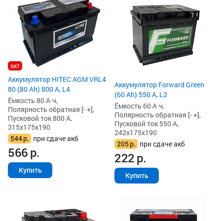
хит
Аккумулятор HITEC AGM VRL4
Аккумулятор Forward Green
80 (80 Ah) 800 А, L4
(60 Ah) 550 А, L2
Ёмкость 80 А·ч,
Ёмкость 60 А·ч,
Полярность обратная [- +],
Полярность обратная [- +],
Пусковой ток 800 А,
Пусковой ток 550 А,
315x175x190
242x175x190
544
р.
при сдаче акб
205
р.
при сдаче акб
566
р.
222
р.
Купить
Купить