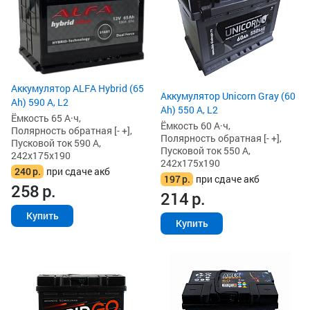
Аккумулятор ALFA Hybrid (65
Аккумулятор Unicorn Gray (60
Ah) 590 А, L2
Ah) 550 А, L2
Ёмкость 65 А·ч,
Ёмкость 60 А·ч,
Полярность обратная [- +],
Полярность обратная [- +],
Пусковой ток 590 А,
Пусковой ток 550 А,
242x175x190
242x175x190
240
р.
при сдаче акб
197
р.
при сдаче акб
258
р.
214
р.
Купить
Купить