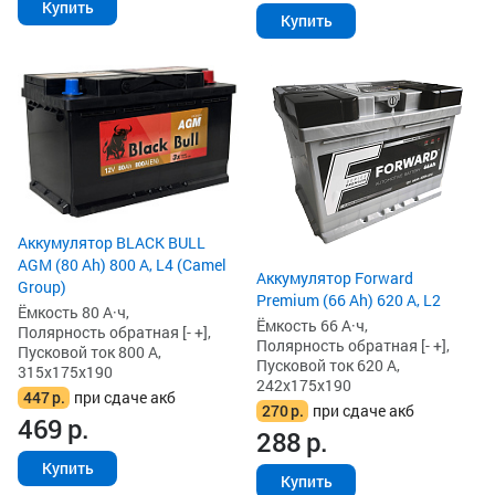
Купить
Купить
Аккумулятор BLACK BULL
AGM (80 Ah) 800 А, L4 (Camel
Аккумулятор Forward
Group)
Premium (66 Ah) 620 А, L2
Ёмкость 80 А·ч,
Ёмкость 66 А·ч,
Полярность обратная [- +],
Полярность обратная [- +],
Пусковой ток 800 А,
Пусковой ток 620 А,
315x175x190
242x175x190
447
р.
при сдаче акб
270
р.
при сдаче акб
469
р.
288
р.
Купить
Купить