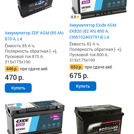
4.9
Аккумулятор Exide AGM
EK820 (82 Ah) 800 А,
Аккумулятор ZDF AGM (85 Ah)
(3661024037914) L4
870 А, L4
Ёмкость 82 А·ч,
Ёмкость 85 А·ч,
Полярность обратная [- +],
Полярность обратная [- +],
Пусковой ток 800 А,
Пусковой ток 870 А,
315x175x190
315x175x190
652
р.
при сдаче акб
446
р.
при сдаче акб
675
р.
470
р.
Купить
Купить