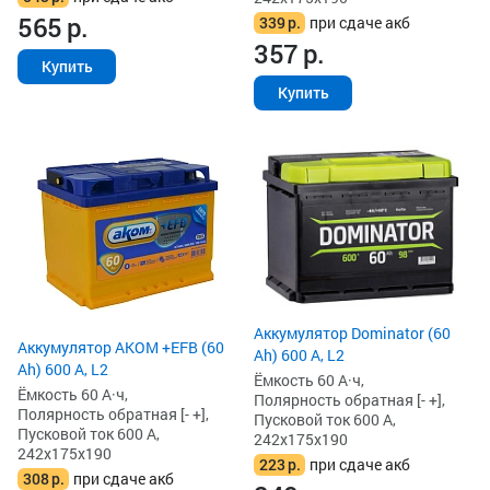
565
р.
339
р.
при сдаче акб
357
р.
Купить
Купить
Аккумулятор Dominator (60
Аккумулятор AKOM +EFB (60
Ah) 600 А, L2
Ah) 600 А, L2
Ёмкость 60 А·ч,
Ёмкость 60 А·ч,
Полярность обратная [- +],
Полярность обратная [- +],
Пусковой ток 600 А,
Пусковой ток 600 А,
242x175x190
242x175x190
223
р.
при сдаче акб
308
р.
при сдаче акб