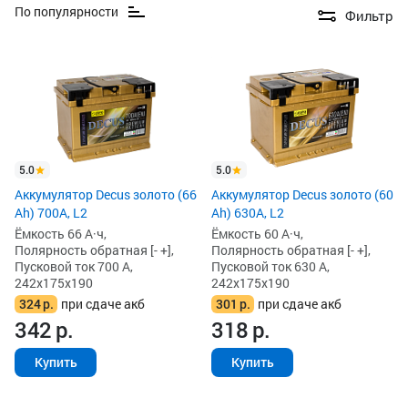
По популярности
Фильтр
5.0
5.0
Аккумулятор Decus золото (66
Аккумулятор Decus золото (60
Ah) 700A, L2
Ah) 630A, L2
Ёмкость 66 А·ч,
Ёмкость 60 А·ч,
Полярность обратная [- +],
Полярность обратная [- +],
Пусковой ток 700 А,
Пусковой ток 630 А,
242x175x190
242x175x190
324
р.
при сдаче акб
301
р.
при сдаче акб
342
р.
318
р.
Купить
Купить