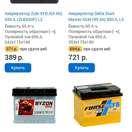
Аккумулятор Zubr EFB (65 Ah)
Аккумулятор Delta Start
650 А, (ZUE650F) L2
Master AGM (95 Ah) 850 А, L5
Ёмкость 65 А·ч,
Ёмкость 95 А·ч,
Полярность обратная [- +],
Полярность обратная [- +],
Пусковой ток 650 А,
Пусковой ток 850 А,
242x175x190
353x175x190
371
р.
при сдаче акб
694
р.
при сдаче акб
389
р.
721
р.
Купить
Купить