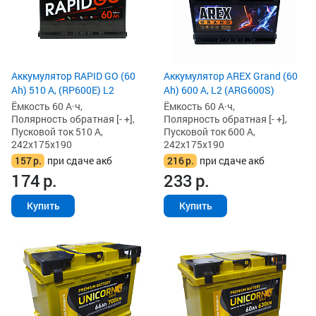
Аккумулятор RAPID GO (60
Аккумулятор AREX Grand (60
Ah) 510 А, (RP600E) L2
Ah) 600 А, L2 (ARG600S)
Ёмкость 60 А·ч,
Ёмкость 60 А·ч,
Полярность обратная [- +],
Полярность обратная [- +],
Пусковой ток 510 А,
Пусковой ток 600 А,
242x175x190
242x175x190
157
р.
при сдаче акб
216
р.
при сдаче акб
174
р.
233
р.
Купить
Купить