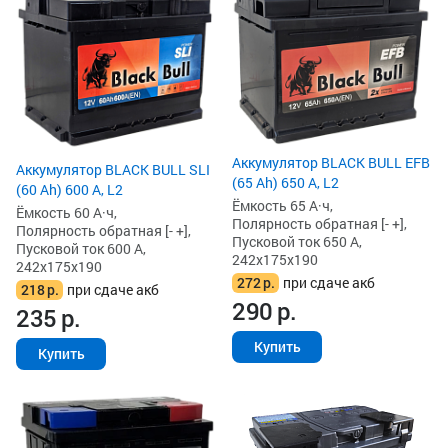
Аккумулятор BLACK BULL EFB
Аккумулятор BLACK BULL SLI
(65 Ah) 650 А, L2
(60 Ah) 600 А, L2
Ёмкость 65 А·ч,
Ёмкость 60 А·ч,
Полярность обратная [- +],
Полярность обратная [- +],
Пусковой ток 650 А,
Пусковой ток 600 А,
242x175x190
242x175x190
272
р.
при сдаче акб
218
р.
при сдаче акб
290
р.
235
р.
Купить
Купить