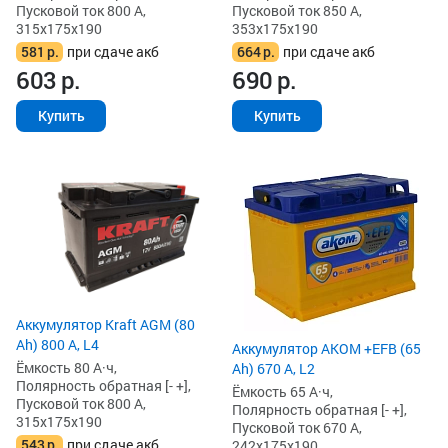
Пусковой ток 800 А,
Пусковой ток 850 А,
315x175x190
353x175x190
581
р.
при сдаче акб
664
р.
при сдаче акб
603
р.
690
р.
Купить
Купить
Аккумулятор Kraft AGM (80
Ah) 800 А, L4
Аккумулятор AKOM +EFB (65
Ёмкость 80 А·ч,
Ah) 670 А, L2
Полярность обратная [- +],
Ёмкость 65 А·ч,
Пусковой ток 800 А,
Полярность обратная [- +],
315x175x190
Пусковой ток 670 А,
543
р.
при сдаче акб
242x175x190