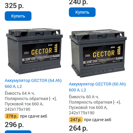
240
р.
325
р.
Купить
Купить
Аккумулятор GECTOR (64 Ah)
Аккумулятор GECTOR (60 Ah)
660 А, L2
600 А, L2
Ёмкость 64 А·ч,
Ёмкость 60 А·ч,
Полярность обратная [- +],
Полярность обратная [- +],
Пусковой ток 660 А,
Пусковой ток 600 А,
242x175x190
242x175x190
278
р.
при сдаче акб
247
р.
при сдаче акб
296
р.
264
р.