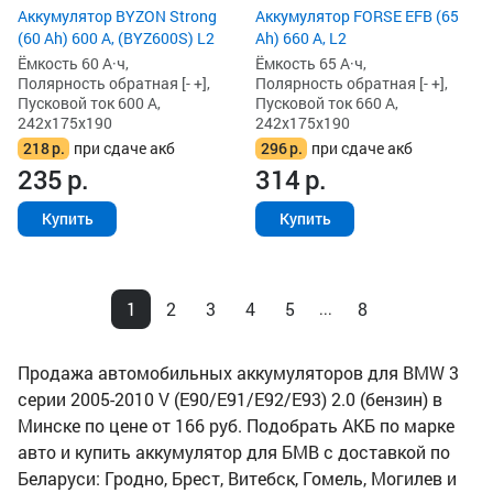
Аккумулятор BYZON Strong
Аккумулятор FORSE EFB (65
(60 Ah) 600 А, (BYZ600S) L2
Ah) 660 А, L2
Ёмкость 60 А·ч,
Ёмкость 65 А·ч,
Полярность обратная [- +],
Полярность обратная [- +],
Пусковой ток 600 А,
Пусковой ток 660 А,
242x175x190
242x175x190
218
р.
при сдаче акб
296
р.
при сдаче акб
235
р.
314
р.
Купить
Купить
1
2
3
4
5
8
...
Продажа автомобильных аккумуляторов для BMW 3
серии 2005-2010 V (E90/E91/E92/E93) 2.0 (бензин) в
Минске по цене от 166 руб. Подобрать АКБ по марке
авто и купить аккумулятор для БМВ с доставкой по
Беларуси: Гродно, Брест, Витебск, Гомель, Могилев и