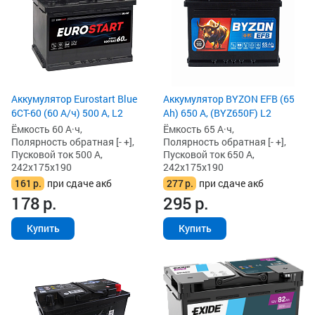
Аккумулятор Eurostart Blue
Аккумулятор BYZON EFB (65
6CT-60 (60 А/ч) 500 А, L2
Ah) 650 А, (BYZ650F) L2
Ёмкость 60 А·ч,
Ёмкость 65 А·ч,
Полярность обратная [- +],
Полярность обратная [- +],
Пусковой ток 500 А,
Пусковой ток 650 А,
242x175x190
242x175x190
161
р.
при сдаче акб
277
р.
при сдаче акб
178
р.
295
р.
Купить
Купить