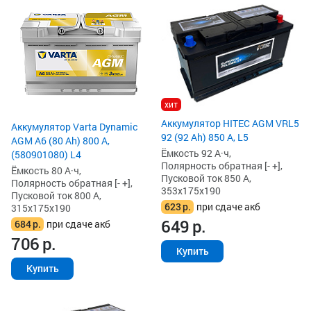
хит
Аккумулятор HITEC AGM VRL5
Аккумулятор Varta Dynamic
92 (92 Ah) 850 А, L5
AGM A6 (80 Ah) 800 А,
Ёмкость 92 А·ч,
(580901080) L4
Полярность обратная [- +],
Ёмкость 80 А·ч,
Пусковой ток 850 А,
Полярность обратная [- +],
353x175x190
Пусковой ток 800 А,
623
р.
при сдаче акб
315x175x190
649
р.
684
р.
при сдаче акб
706
р.
Купить
Купить