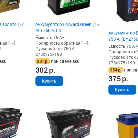
 золото (77
Аккумулятор Forward Green (75
Ah) 750 А, L3
Аккумулятор B
Ёмкость 75 А·ч,
750 А, (BYZ750
я [- +],
Полярность обратная [- +],
Ёмкость 75 А·ч
А,
Пусковой ток 750 А,
Полярность обр
278x175x190
Пусковой ток 7
акб
281
р.
при сдаче акб
278x175x190
302
р.
354
р.
при сд
375
р.
Купить
Купить