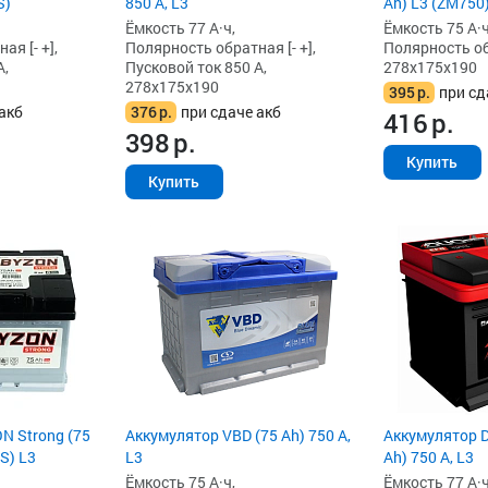
S)
850 А, L3
Ah) L3 (ZM750
Ёмкость 77 А·ч,
Ёмкость 75 А·ч
я [- +],
Полярность обратная [- +],
Полярность обр
А,
Пусковой ток 850 А,
278x175x190
278x175x190
395
р.
при сд
акб
376
р.
при сдаче акб
416
р.
398
р.
Купить
Купить
N Strong (75
Аккумулятор VBD (75 Ah) 750 А,
Аккумулятор D
S) L3
L3
Ah) 750 А, L3
Ёмкость 75 А·ч,
Ёмкость 77 А·ч