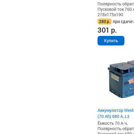
Полярность обратна
Пусковой ток 760 
278x175x190
280
р.
при сдаче 
301
р.
Купить
Аккумулятор West
(70 Ah) 680 А, L3
Ёмкость 70 А·ч,
Полярность обратна
Пусковой ток 680 