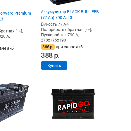
Аккумулятор BLACK BULL EFB
Forward Premium
(77 Ah) 790 А, L3
L3
Ёмкость 77 А·ч,
,
Полярность обратная [- +],
атная [- +],
Пусковой ток 790 А,
20 А,
278x175x190
366
р.
при сдаче акб
аче акб
388
р.
Купить