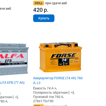
399
р.
при сдаче акб
420
р.
аче акб
Купить
Аккумулятор FORSE (74 Ah) 760
LFA EFB (77 Ah)
А, L3
Ёмкость 74 А·ч,
Полярность обратная [- +],
,
Пусковой ток 760 А,
атная [- +],
278x175x190
80 А,