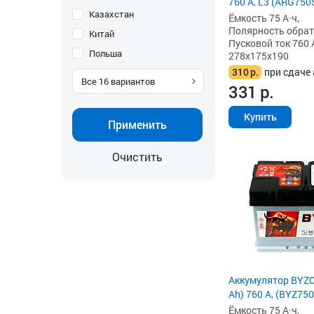
760 А, L3 (ARG750
Казахстан
Ёмкость 75 А·ч,
Полярность обратна
Китай
Пусковой ток 760 
Польша
278x175x190
310
р.
при сдаче 
Все
16
вариантов
331
р.
Купить
Применить
Очистить
Аккумулятор BYZO
Ah) 760 А, (BYZ750
Ёмкость 75 А·ч,