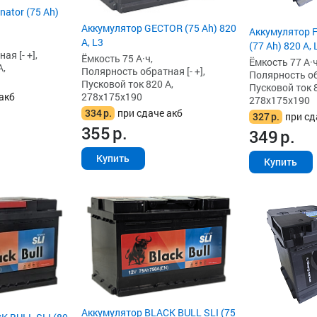
ator (75 Ah)
Аккумулятор GECTOR (75 Ah) 820
Аккумулятор 
А, L3
(77 Ah) 820 А, 
я [- +],
Ёмкость 75 А·ч,
Ёмкость 77 А·ч
А,
Полярность обратная [- +],
Полярность обр
Пусковой ток 820 А,
Пусковой ток 8
278x175x190
акб
278x175x190
334
р.
при сдаче акб
327
р.
при сд
355
р.
349
р.
Купить
Купить
Аккумулятор BLACK BULL SLI (75