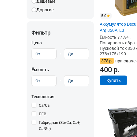
Дешевые
Дорогие
5.0
Аккумулятор Decus
Ah) 850А, L3
Фильтр
Ёмкость 77 А·ч,
Цена
Полярность обратна
Пусковой ток 850 
-
278x175x190
378
р.
при сдаче 
400
р.
Ёмкость
Купить
-
Технология
Ca/Ca
EFB
Гибридная (Sb/Ca, Ca+,
Ca/Se)