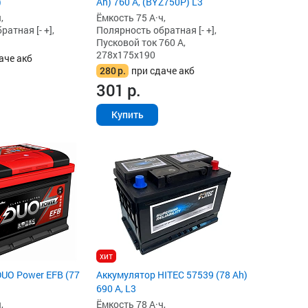
)
Ah) 760 А, (BYZ750P) L3
,
Ёмкость 75 А·ч,
атная [- +],
Полярность обратная [- +],
Пусковой ток 760 А,
278x175x190
аче акб
280
р.
при сдаче акб
301
р.
Купить
хит
UO Power EFB (77
Аккумулятор HITEC 57539 (78 Ah)
690 А, L3
,
Ёмкость 78 А·ч,