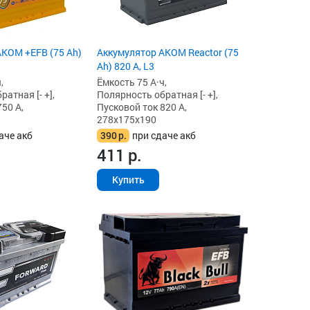
KOM +EFB (75 Ah)
Аккумулятор AKOM Reactor (75
Ah) 820 А, L3
,
Ёмкость 75 А·ч,
атная [- +],
Полярность обратная [- +],
50 А,
Пусковой ток 820 А,
278x175x190
аче акб
390
р.
при сдаче акб
411
р.
Купить