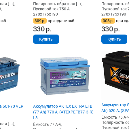
я [- +],
Полярность обратная [- +],
Полярность обр
А,
Пусковой ток 750 А,
Пусковой ток 7
278x175x190
278x175x190
акб
309
р.
при сдаче акб
308
р.
при сд
330
р.
330
р.
Купить
Купить
Аккумулятор S
a 6СТ-70 VLR
Аккумулятор AKTEX EXTRA EFB
Ah) 620 А, (SP
(77 Ah) 770 А, (ATEXPEFB77-3-R)
Ёмкость 75 А·ч
L3
Полярность обр
я [- +],
Ёмкость 77 А·ч,
Пусковой ток 6
А,