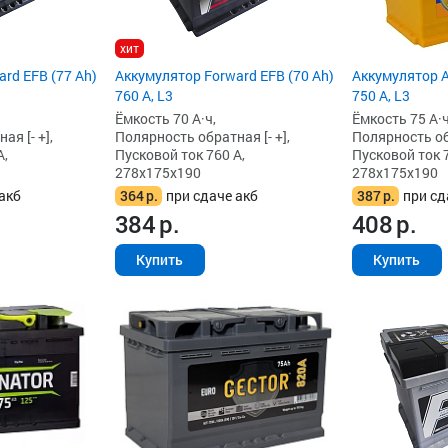
хит
rd EFB (77 Ah)
Аккумулятор Forward EFB (70 Ah)
Аккумулятор A
760 А, L3
750 А, L3
Ёмкость 70 А·ч,
Ёмкость 75 А·ч
я [- +],
Полярность обратная [- +],
Полярность обр
А,
Пусковой ток 760 А,
Пусковой ток 7
278x175x190
278x175x190
акб
364
р.
при сдаче акб
387
р.
при сд
384
р.
408
р.
Купить
Купить