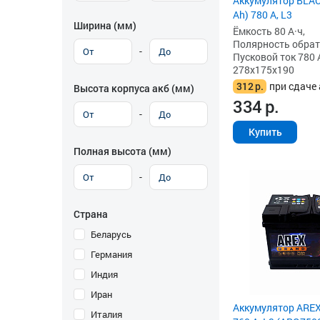
Аккумулятор BLAC
Ah) 780 А, L3
Ширина (мм)
Ёмкость 80 А·ч,
Полярность обратна
-
Пусковой ток 780 
278x175x190
312
р.
при сдаче 
Высота корпуса акб (мм)
334
р.
-
Купить
Полная высота (мм)
-
Страна
Беларусь
Германия
Индия
Иран
Аккумулятор AREX 
Италия