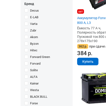
Бренд
Decus
хит
E-LAB
Аккумулятор Forwa
800 А, L3
Varta
Ёмкость 77 А·ч,
Zubr
Полярность обратна
Пусковой ток 800 
Akom
278x175x190
Byzon
362
р.
при сдаче 
Hitec
384
р.
Forward Green
Купить
Forvard
Solite
ALFA
Kainar
Westa
BLACK BULL
Forse