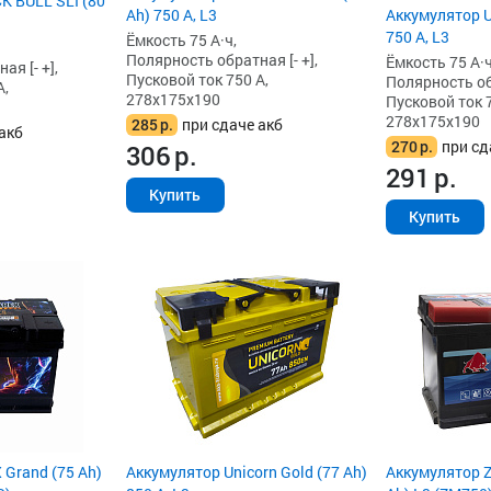
K BULL SLI (80
Ah) 750 А, L3
Аккумулятор Un
750 А, L3
Ёмкость 75 А·ч,
Полярность обратная [- +],
Ёмкость 75 А·ч
я [- +],
Пусковой ток 750 А,
Полярность обр
А,
278x175x190
Пусковой ток 7
278x175x190
285
р.
при сдаче акб
акб
270
р.
при сд
306
р.
291
р.
Купить
Купить
Grand (75 Ah)
Аккумулятор Unicorn Gold (77 Ah)
Аккумулятор Z