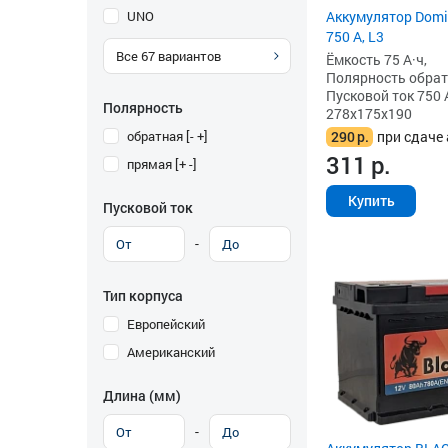
UNO
Аккумулятор Domin
750 А, L3
Все
67
вариантов
Ёмкость 75 А·ч,
Полярность обратна
Пусковой ток 750 
Полярность
278x175x190
обратная [- +]
290
р.
при сдаче 
311
р.
прямая [+ -]
Купить
Пусковой ток
-
Тип корпуса
Европейский
Американский
Длина (мм)
-