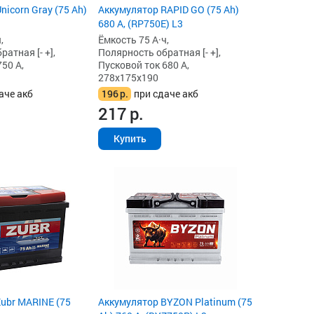
icorn Gray (75 Ah)
Аккумулятор RAPID GO (75 Ah)
680 А, (RP750E) L3
,
Ёмкость 75 А·ч,
атная [- +],
Полярность обратная [- +],
50 А,
Пусковой ток 680 А,
278x175x190
аче акб
196
р.
при сдаче акб
217
р.
Купить
ubr MARINE (75
Аккумулятор BYZON Platinum (75