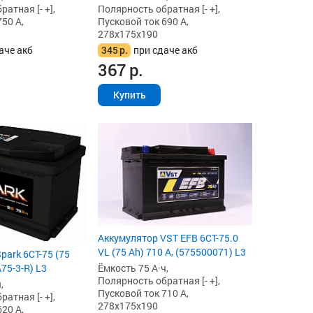
атная [- +],
Полярность обратная [- +],
50 А,
Пусковой ток 690 А,
278x175x190
аче акб
345
р.
при сдаче акб
367
р.
Купить
Аккумулятор VST EFB 6СТ-75.0
VL (75 Ah) 710 А, (575500071) L3
park 6СТ-75 (75
A75-3-R) L3
Ёмкость 75 А·ч,
Полярность обратная [- +],
,
Пусковой ток 710 А,
атная [- +],
278x175x190
20 А,