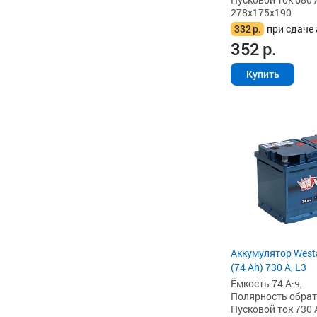
278x175x190
332
р.
при сдаче 
352
р.
Купить
Аккумулятор West
(74 Ah) 730 А, L3
Ёмкость 74 А·ч,
Полярность обратна
Пусковой ток 730 