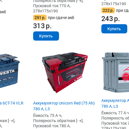
Полярность обратная [- +],
278x175x190
Пусковой ток 770 А,
222
р.
при сд
278x175x190
акб
243
р.
291
р.
при сдаче акб
313
р.
Купить
Купить
Аккумулятор A
a 6СТ-74 VLR
Аккумулятор Unicorn Red (75 Ah)
780 А, L3
780 А, L3
Ёмкость 77 А·ч
Ёмкость 75 А·ч,
Полярность обр
я [- +],
Полярность обратная [- +],
Пусковой ток 7
А,
Пусковой ток 780 А,
278x175x190