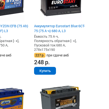
YZON EFB (75 Ah)
Аккумулятор Eurostart Blue 6CT-
F) L3
75 (75 А·ч) 680 А, L3
,
Ёмкость 75 А·ч,
атная [- +],
Полярность обратная [- +],
50 А,
Пусковой ток 680 А,
278x175x190
аче акб
227
р.
при сдаче акб
248
р.
Купить