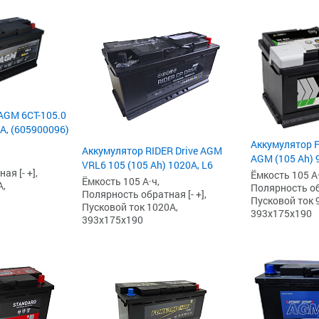
AGM 6СТ-105.0
 А, (605900096)
Аккумулятор F
Аккумулятор RIDER Drive AGM
AGM (105 Ah) 9
VRL6 105 (105 Ah) 1020А, L6
я [- +],
Ёмкость 105 А·
Ёмкость 105 А·ч,
А,
Полярность обр
Полярность обратная [- +],
Пусковой ток 9
Пусковой ток 1020А,
393x175x190
393x175x190