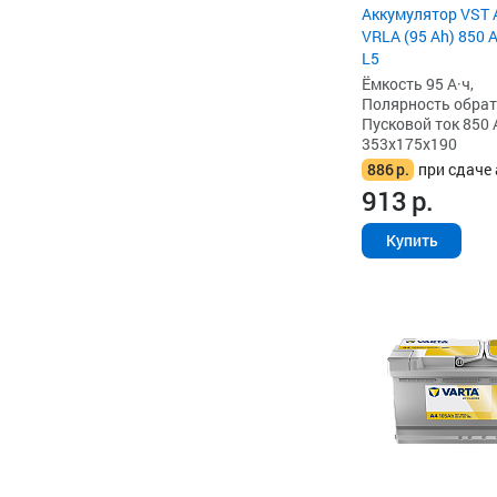
Аккумулятор VST 
VRLA (95 Ah) 850 
L5
Ёмкость 95 А·ч,
Полярность обратна
Пусковой ток 850 
353x175x190
886
р.
при сдаче 
913
р.
Купить