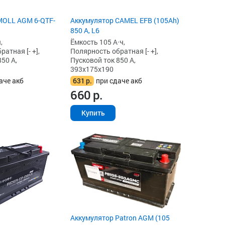
MOLL AGM 6-QTF-
Аккумулятор CAMEL EFB (105Ah)
850 А, L6
,
Ёмкость 105 А·ч,
атная [- +],
Полярность обратная [- +],
50 А,
Пусковой ток 850 А,
393x175x190
аче акб
631
р.
при сдаче акб
660
р.
Купить
Аккумулятор Patron AGM (105