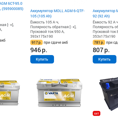
AGM 6СТ-95.0
А, (595900085)
Аккумулятор MOLL AGM 6-QTF-
Аккумулятор 
105 (105 Ah)
92 (92 Ah)
Ёмкость 105 А·ч,
Ёмкость 92 А·ч
я [- +],
Полярность обратная [- +],
Полярность обр
А,
Пусковой ток 950 А,
Пусковой ток 8
393x175x190
353x175x190
акб
917
р.
при сдаче акб
781
р.
при сд
946
р.
807
р.
Купить
Купить
хит