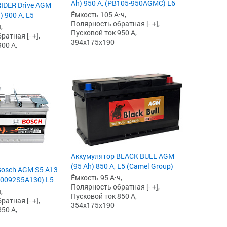
Ah) 950 А, (PB105-950AGMC) L6
IDER Drive AGM
Ёмкость 105 А·ч,
) 900 А, L5
Полярность обратная [- +],
,
Пусковой ток 950 А,
атная [- +],
394x175x190
00 А,
Аккумулятор BLACK BULL AGM
(95 Ah) 850 А, L5 (Camel Group)
Bosch AGM S5 А13
Ёмкость 95 А·ч,
 (0092S5A130) L5
Полярность обратная [- +],
,
Пусковой ток 850 А,
атная [- +],
354x175x190
50 А,