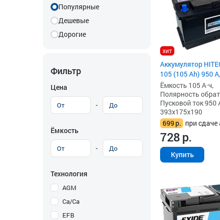
Популярные
Дешевые
Дорогие
хит
Аккумулятор HIT
Фильтр
105 (105 Ah) 950 А
Ёмкость 105 А·ч,
Цена
Полярность обратна
Пусковой ток 950 
-
393x175x190
699
р.
при сдаче 
Ёмкость
728
р.
-
Купить
Технология
AGM
Ca/Ca
EFB