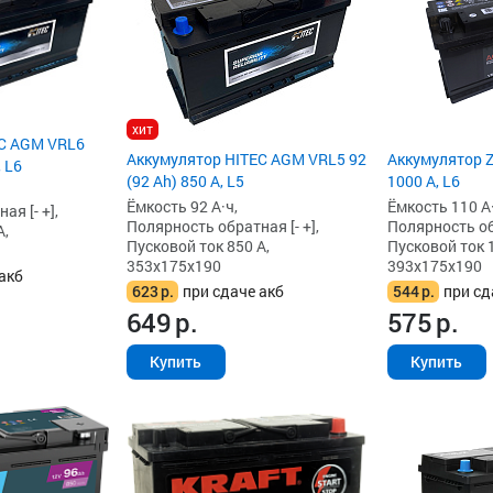
хит
EC AGM VRL6
Аккумулятор HITEC AGM VRL5 92
Аккумулятор Z
, L6
(92 Ah) 850 А, L5
1000 А, L6
Ёмкость 92 А·ч,
Ёмкость 110 А·
я [- +],
Полярность обратная [- +],
Полярность обр
А,
Пусковой ток 850 А,
Пусковой ток 
353x175x190
393x175x190
акб
623
р.
при сдаче акб
544
р.
при сд
649
р.
575
р.
Купить
Купить