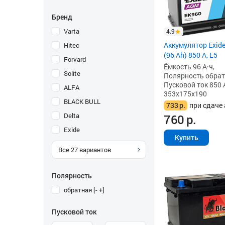
Бренд
Varta
4.9
Аккумулятор Exid
Hitec
(96 Ah) 850 А, L5
Forvard
Ёмкость 96 А·ч,
Solite
Полярность обратна
Пусковой ток 850 
ALFA
353x175x190
BLACK BULL
733
р.
при сдаче 
Delta
760
р.
Exide
Купить
Все
27
вариантов
Полярность
обратная [- +]
Пусковой ток