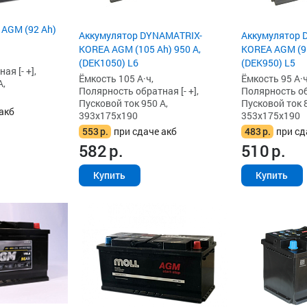
 AGM (92 Ah)
Аккумулятор DYNAMATRIX-
Аккумулятор 
KOREA AGM (105 Ah) 950 А,
KOREA AGM (95
(DEK1050) L6
(DEK950) L5
я [- +],
Ёмкость 105 А·ч,
Ёмкость 95 А·ч
А,
Полярность обратная [- +],
Полярность обр
Пусковой ток 950 А,
Пусковой ток 8
акб
393x175x190
353x175x190
553
р.
при сдаче акб
483
р.
при сд
582
р.
510
р.
Купить
Купить