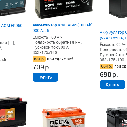
Аккумулятор Kraft AGM (100 Ah)
e AGM EK960
900 А, L5
Аккумулятор 
Ёмкость 100 А·ч,
(92Ah) 850 А, 
Полярность обратная [- +],
я [- +],
Ёмкость 92 А·ч
Пусковой ток 900 А,
А,
Полярность обр
353x175x190
Пусковой ток 8
681
р.
при сдаче акб
акб
353x175x190
709
р.
664
р.
при сд
690
р.
Купить
Купить