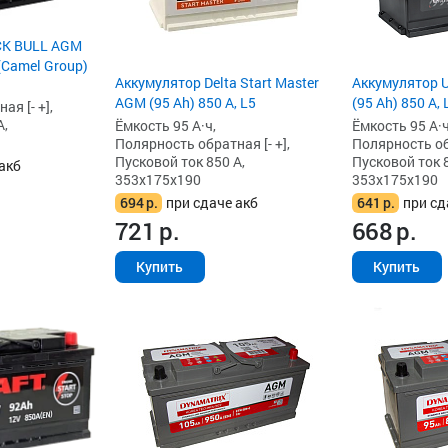
CK BULL AGM
 (Camel Group)
Аккумулятор Delta Start Master
Аккумулятор 
AGM (95 Ah) 850 А, L5
(95 Ah) 850 А, 
я [- +],
А,
Ёмкость 95 А·ч,
Ёмкость 95 А·ч
Полярность обратная [- +],
Полярность обр
Пусковой ток 850 А,
Пусковой ток 8
акб
353x175x190
353x175x190
694
р.
при сдаче акб
641
р.
при сд
721
р.
668
р.
Купить
Купить