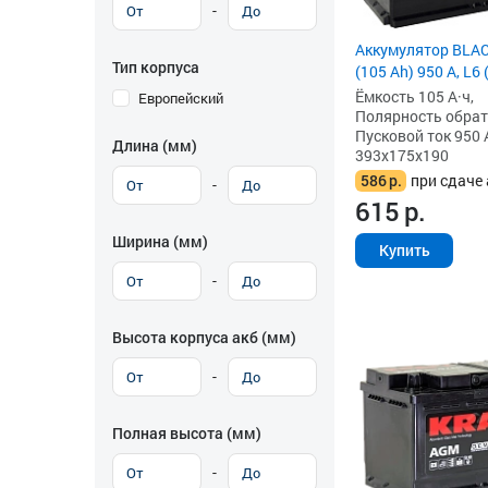
-
Аккумулятор BLA
Тип корпуса
(105 Ah) 950 А, L6
Ёмкость 105 А·ч,
Европейский
Полярность обратна
Пусковой ток 950 
Длина (мм)
393x175x190
586
р.
при сдаче 
-
615
р.
Ширина (мм)
Купить
-
Высота корпуса акб (мм)
-
Полная высота (мм)
-