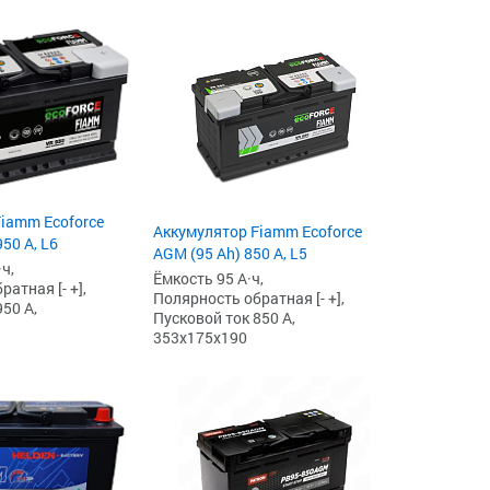
iamm Ecoforce
Аккумулятор Fiamm Ecoforce
50 А, L6
AGM (95 Ah) 850 A, L5
ч,
Ёмкость 95 А·ч,
атная [- +],
Полярность обратная [- +],
50 А,
Пусковой ток 850 А,
353x175x190