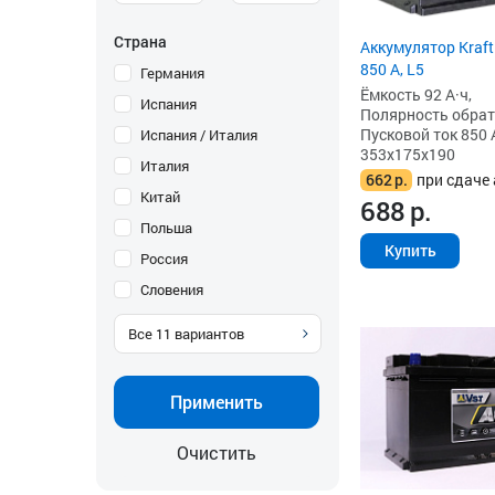
Страна
Аккумулятор Kraft
850 А, L5
Германия
Ёмкость 92 А·ч,
Испания
Полярность обратна
Пусковой ток 850 
Испания / Италия
353x175x190
Италия
662
р.
при сдаче 
Китай
688
р.
Польша
Купить
Россия
Словения
Все
11
вариантов
Применить
Очистить