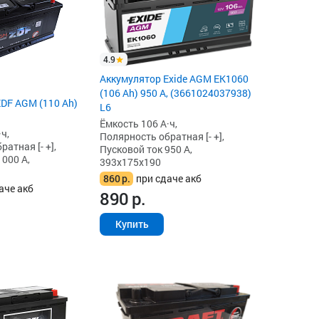
4.9
Аккумулятор Exide AGM EK1060
(106 Ah) 950 А, (3661024037938)
DF AGM (110 Ah)
L6
Ёмкость 106 А·ч,
ч,
Полярность обратная [- +],
атная [- +],
Пусковой ток 950 А,
1000 А,
393x175x190
860
р.
при сдаче акб
аче акб
890
р.
Купить