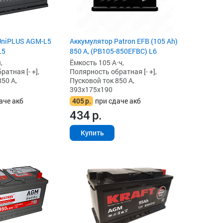
UniPLUS AGM-L5
Аккумулятор Patron EFB (105 Ah)
L5
850 А, (PB105-850EFBC) L6
,
Ёмкость 105 А·ч,
атная [- +],
Полярность обратная [- +],
50 А,
Пусковой ток 850 А,
393x175x190
аче акб
405
р.
при сдаче акб
434
р.
Купить