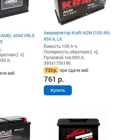
Аккумулятор Kraft AGM (105 Ah)
CAMEL AGM VRL5
950 А, L6
L5
Ёмкость 105 А·ч,
,
Полярность обратная [- +],
атная [- +],
Пусковой ток 950 А,
50 А,
393x175x190
732
р.
при сдаче акб
аче акб
761
р.
Купить