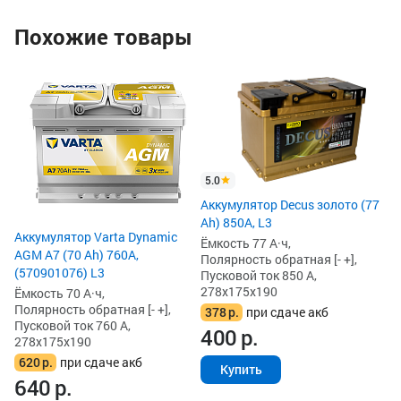
Похожие товары
4
Ак
(7
L3
Ём
По
Пу
5.0
27
Аккумулятор Decus золото (77
5
Ah) 850А, L3
5
Аккумулятор Varta Dynamic
Ёмкость 77 А·ч,
AGM A7 (70 Ah) 760A,
Полярность обратная [- +],
(570901076) L3
Пусковой ток 850 А,
278x175x190
Ёмкость 70 А·ч,
Полярность обратная [- +],
378
р.
при сдаче акб
Пусковой ток 760 А,
400
р.
278x175x190
620
р.
при сдаче акб
Купить
640
р.