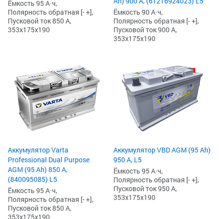
Ah) 900 А, (61216924023) L5
Ёмкость 95 А·ч,
Ёмкость 90 А·ч,
Полярность обратная [- +],
Полярность обратная [- +],
Пусковой ток 850 А,
Пусковой ток 900 А,
353x175x190
353x175x190
Аккумулятор Varta
Аккумулятор VBD AGM (95 Ah)
Professional Dual Purpose
950 А, L5
AGM (95 Ah) 850 А,
Ёмкость 95 А·ч,
(840095085) L5
Полярность обратная [- +],
Пусковой ток 950 А,
Ёмкость 95 А·ч,
353x175x190
Полярность обратная [- +],
Пусковой ток 850 А,
353x175x190