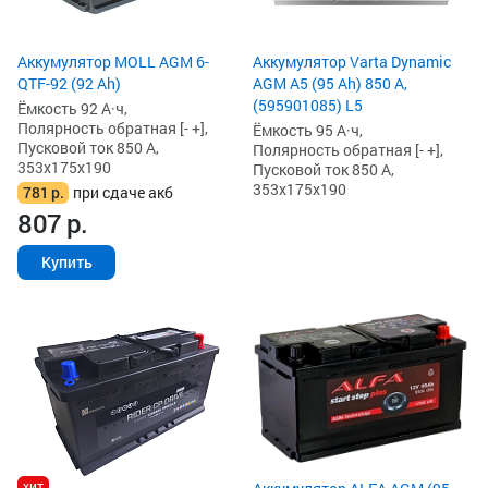
Аккумулятор MOLL AGM 6-
Аккумулятор Varta Dynamic
QTF-92 (92 Ah)
AGM A5 (95 Ah) 850 А,
(595901085) L5
Ёмкость 92 А·ч,
Полярность обратная [- +],
Ёмкость 95 А·ч,
Пусковой ток 850 А,
Полярность обратная [- +],
353x175x190
Пусковой ток 850 А,
353x175x190
781
р.
при сдаче акб
807
р.
Купить
хит