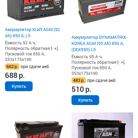
Аккумулятор Kraft AGM (92
Ah) 850 А, L5
Аккумулятор DYNAMATRIX-
Ёмкость 92 А·ч,
KOREA AGM (95 Ah) 850 А,
Полярность обратная [- +],
(DEK950) L5
Пусковой ток 850 А,
Ёмкость 95 А·ч,
353x175x190
Полярность обратная [- +],
662
р.
при сдаче акб
Пусковой ток 850 А,
353x175x190
688
р.
483
р.
при сдаче акб
Купить
510
р.
Купить