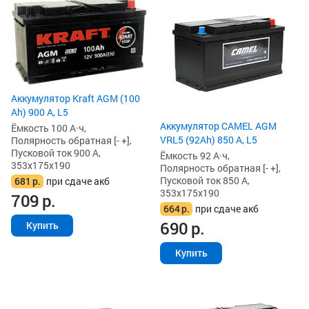
Аккумулятор Kraft AGM (100
Ah) 900 А, L5
Аккумулятор CAMEL AGM
Ёмкость 100 А·ч,
VRL5 (92Ah) 850 А, L5
Полярность обратная [- +],
Пусковой ток 900 А,
Ёмкость 92 А·ч,
353x175x190
Полярность обратная [- +],
Пусковой ток 850 А,
681
р.
при сдаче акб
353x175x190
709
р.
664
р.
при сдаче акб
690
р.
Купить
Купить