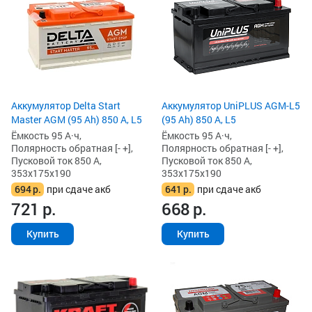
Аккумулятор Delta Start
Аккумулятор UniPLUS AGM-L5
Master AGM (95 Ah) 850 А, L5
(95 Ah) 850 А, L5
Ёмкость 95 А·ч,
Ёмкость 95 А·ч,
Полярность обратная [- +],
Полярность обратная [- +],
Пусковой ток 850 А,
Пусковой ток 850 А,
353x175x190
353x175x190
694
р.
при сдаче акб
641
р.
при сдаче акб
721
р.
668
р.
Купить
Купить