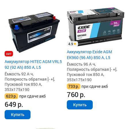
4.9
Аккумулятор Exide AGM
хит
EK960 (96 Ah) 850 А, L5
Аккумулятор HITEC AGM VRL5
Ёмкость 96 А·ч,
92 (92 Ah) 850 А, L5
Полярность обратная [- +],
Ёмкость 92 А·ч,
Пусковой ток 850 А,
Полярность обратная [- +],
353x175x190
Пусковой ток 850 А,
733
р.
при сдаче акб
353x175x190
760
р.
623
р.
при сдаче акб
649
р.
Купить
Купить