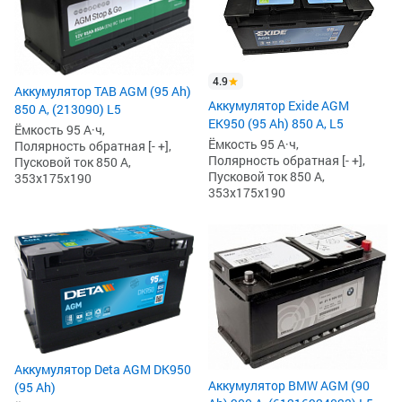
4.9
Аккумулятор TAB AGM (95 Ah)
Аккумулятор Exide AGM
850 А, (213090) L5
EK950 (95 Ah) 850 А, L5
Ёмкость 95 А·ч,
Ёмкость 95 А·ч,
Полярность обратная [- +],
Полярность обратная [- +],
Пусковой ток 850 А,
Пусковой ток 850 А,
353x175x190
353x175x190
Аккумулятор Deta AGM DK950
Аккумулятор BMW AGM (90
(95 Ah)