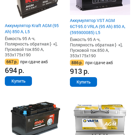
Аккумулятор VST AGM
Аккумулятор Kraft AGM (95
6СТ-95.0 VRLA (95 Ah) 850 А,
Ah) 850 А, L5
(595900085) L5
Ёмкость 95 А·ч,
Ёмкость 95 А·ч,
Полярность обратная [- +],
Полярность обратная [- +],
Пусковой ток 850 А,
Пусковой ток 850 А,
353x175x190
353x175x190
667
р.
при сдаче акб
886
р.
при сдаче акб
694
р.
913
р.
Купить
Купить