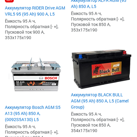
Аккумулятор ALFA AGM (95
Ah) 850 А, L5
Аккумулятор RIDER Drive AGM
Ёмкость 95 А·ч,
VRL5 95 (95 Ah) 900 А, L5
Полярность обратная [- +],
Ёмкость 95 А·ч,
Пусковой ток 850 А,
Полярность обратная [- +],
353x175x190
Пусковой ток 900 А,
353x175x190
Аккумулятор BLACK BULL
AGM (95 Ah) 850 А, L5 (Camel
Group)
Аккумулятор Bosch AGM S5
А13 (95 Ah) 850 А,
Ёмкость 95 А·ч,
Полярность обратная [- +],
(0092S5A130) L5
Пусковой ток 850 А,
Ёмкость 95 А·ч,
354x175x190
Полярность обратная [- +],