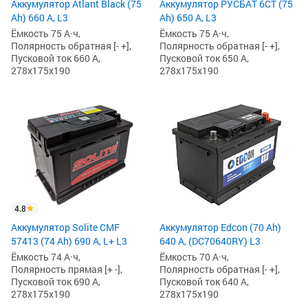
Аккумулятор Atlant Black (75
Аккумулятор РУСБАТ 6СТ (75
Ah) 660 А, L3
Ah) 650 А, L3
Ёмкость 75 А·ч,
Ёмкость 75 А·ч,
Полярность обратная [- +],
Полярность обратная [- +],
Пусковой ток 660 А,
Пусковой ток 650 А,
278x175x190
278x175x190
4.8
Аккумулятор Solite CMF
Аккумулятор Edcon (70 Ah)
57413 (74 Ah) 690 А, L+ L3
640 А, (DC70640RY) L3
Ёмкость 74 А·ч,
Ёмкость 70 А·ч,
Полярность прямая [+ -],
Полярность обратная [- +],
Пусковой ток 690 А,
Пусковой ток 640 А,
278x175x190
278x175x190