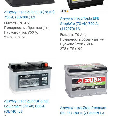
4.3
Аккумулятор Zubr EFB (78 Ah)
750 А, (ZU780F) L3
Аккумулятор Topla EFB
Ёмкость 78 А·ч,
Stop&Go (70 Ah) 760 А,
Полярность обратная [- +],
(112070) L3
Пусковой ток 750 А,
Ёмкость 70 А·ч,
278x175x190
Полярность обратная [- +],
Пусковой ток 760 А,
278x175x190
Аккумулятор Zubr Original
Equipment (74 Ah) 800 А,
Аккумулятор Zubr Premium
(OE740) L3
(80 Ah) 780 А, (ZU800P) L3