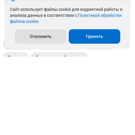
Telegram
Cайт использует файлы cookie для корректной работы и
анализа данных в соответствии с
Политикой обработки
файлов cookie
.
info@akkamulik.by
Отклонить
Принять
Доставка
Пункты выдачи
Магазины
Оплата
Безналичный расчет
Прием б/у акб
Информация
Отзывы
Контакты
© 2026. ООО «Аккамулик». 220056, Беларусь, г. Минск,
пр. Независимости, д.199.
УНП 192748524. Зарегистрирован в торговом реестре
№ 369712 от 01.03.2017