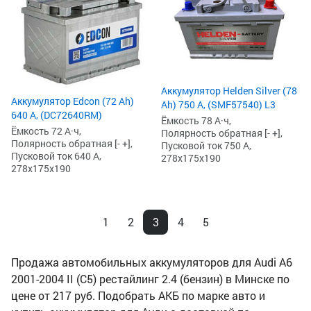
Аккумулятор Helden Silver (78
Аккумулятор Edcon (72 Ah)
Ah) 750 А, (SMF57540) L3
640 А, (DC72640RM)
Ёмкость 78 А·ч,
Ёмкость 72 А·ч,
Полярность обратная [- +],
Полярность обратная [- +],
Пусковой ток 750 А,
Пусковой ток 640 А,
278x175x190
278x175x190
1
2
3
4
5
Продажа автомобильных аккумуляторов для Audi A6
2001-2004 II (C5) рестайлинг 2.4 (бензин) в Минске по
цене от 217 руб. Подобрать АКБ по марке авто и