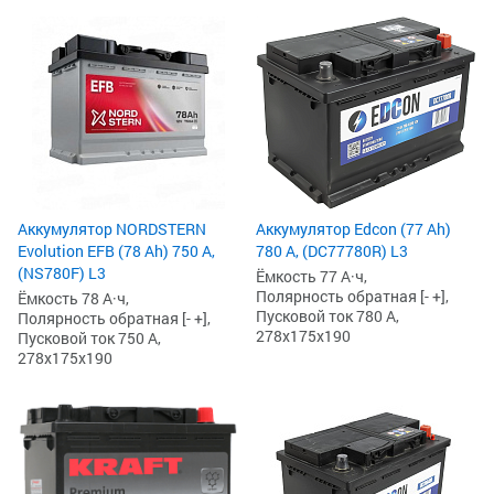
Аккумулятор NORDSTERN
Аккумулятор Edcon (77 Ah)
Evolution EFB (78 Ah) 750 А,
780 А, (DC77780R) L3
(NS780F) L3
Ёмкость 77 А·ч,
Полярность обратная [- +],
Ёмкость 78 А·ч,
Пусковой ток 780 А,
Полярность обратная [- +],
278x175x190
Пусковой ток 750 А,
278x175x190