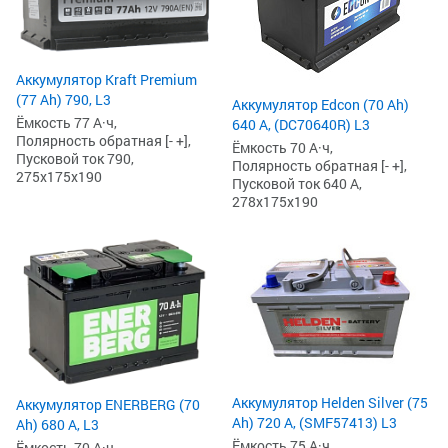
Аккумулятор Kraft Premium
(77 Ah) 790, L3
Аккумулятор Edcon (70 Ah)
Ёмкость 77 А·ч,
640 А, (DC70640R) L3
Полярность обратная [- +],
Ёмкость 70 А·ч,
Пусковой ток 790,
Полярность обратная [- +],
275x175x190
Пусковой ток 640 А,
278x175x190
Аккумулятор Helden Silver (75
Аккумулятор ENERBERG (70
Ah) 720 А, (SMF57413) L3
Ah) 680 А, L3
Ёмкость 75 А·ч,
Ёмкость 70 А·ч,