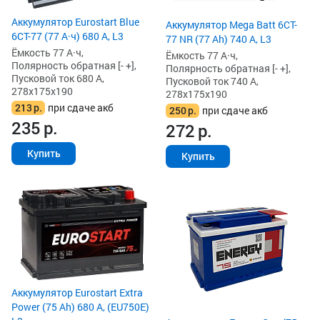
Аккумулятор Eurostart Blue
Аккумулятор Mega Batt 6CT-
6CT-77 (77 А·ч) 680 А, L3
77 NR (77 Ah) 740 А, L3
Ёмкость 77 А·ч,
Ёмкость 77 А·ч,
Полярность обратная [- +],
Полярность обратная [- +],
Пусковой ток 680 А,
Пусковой ток 740 А,
278x175x190
278x175x190
213
р.
при сдаче акб
250
р.
при сдаче акб
235
р.
272
р.
Купить
Купить
Аккумулятор Eurostart Extra
Power (75 Ah) 680 А, (EU750E)