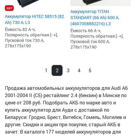
хит
Аккумулятор TITAN
Аккумулятор HITEC 58515 (82
STANDART (66 Ah) 600 А,
Ah) 730 А, L3
(4607008882216) L3
Ёмкость 82 А·ч,
Ёмкость 66 А·ч,
Полярность обратная [- +],
Полярность обратная [- +],
Пусковой ток 730 А,
Пусковой ток 600 А,
278x175x190
278x175x190
1
2
3
4
5
Продажа автомобильных аккумуляторов для Audi A6
2001-2004 II (C5) рестайлинг 2.4 (бензин) в Минске по
цене от 208 руб. Подобрать АКБ по марке авто и
купить аккумулятор для Ауди с доставкой по
Беларуси: Гродно, Брест, Витебск, Гомель, Могилев и
другие. Скидки и акции при покупке, старый АКБ в
зачет. В каталоге 177 моделей аккумуляторов для