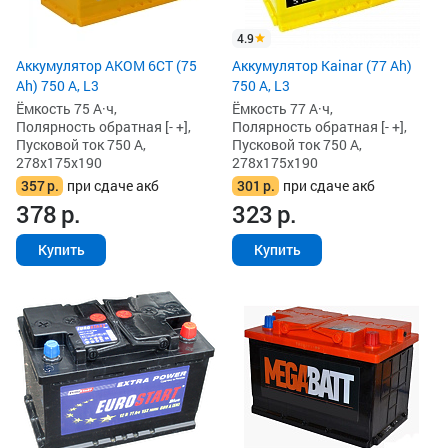
4.9
Аккумулятор AKOM 6СТ (75
Аккумулятор Kainar (77 Ah)
Ah) 750 А, L3
750 А, L3
Ёмкость 75 А·ч,
Ёмкость 77 А·ч,
Полярность обратная [- +],
Полярность обратная [- +],
Пусковой ток 750 А,
Пусковой ток 750 А,
278x175x190
278x175x190
357
р.
при сдаче акб
301
р.
при сдаче акб
378
р.
323
р.
Купить
Купить