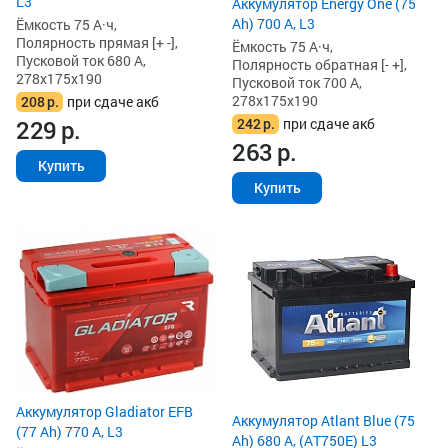
L3
Аккумулятор Energy One (75
Ah) 700 А, L3
Ёмкость 75 А·ч,
Полярность прямая [+ -],
Ёмкость 75 А·ч,
Пусковой ток 680 А,
Полярность обратная [- +],
278x175x190
Пусковой ток 700 А,
278x175x190
208
р.
при сдаче акб
242
р.
при сдаче акб
229
р.
263
р.
Купить
Купить
Аккумулятор Gladiator EFB
Аккумулятор Atlant Blue (75
(77 Ah) 770 А, L3
Ah) 680 А, (AT750E) L3