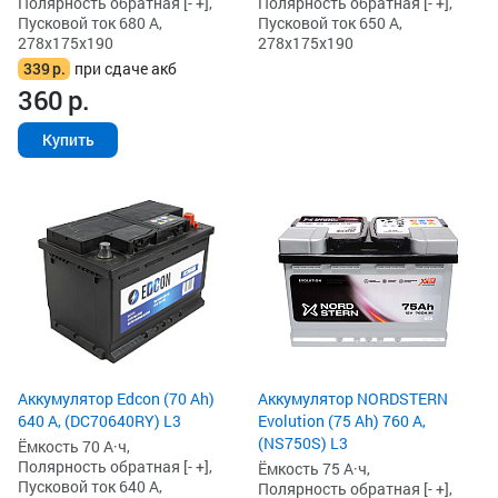
Полярность обратная [- +],
Полярность обратная [- +],
Пусковой ток 680 А,
Пусковой ток 650 А,
278x175x190
278x175x190
339
р.
при сдаче акб
360
р.
Купить
Аккумулятор Edcon (70 Ah)
Аккумулятор NORDSTERN
640 А, (DC70640RY) L3
Evolution (75 Ah) 760 А,
(NS750S) L3
Ёмкость 70 А·ч,
Полярность обратная [- +],
Ёмкость 75 А·ч,
Пусковой ток 640 А,
Полярность обратная [- +],