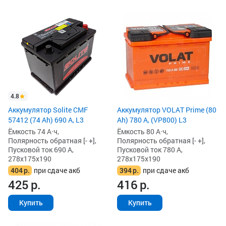
4.8
Аккумулятор Solite CMF
Аккумулятор VOLAT Prime (80
57412 (74 Ah) 690 А, L3
Ah) 780 А, (VP800) L3
Ёмкость 74 А·ч,
Ёмкость 80 А·ч,
Полярность обратная [- +],
Полярность обратная [- +],
Пусковой ток 690 А,
Пусковой ток 780 А,
278x175x190
278x175x190
404
р.
при сдаче акб
394
р.
при сдаче акб
425
р.
416
р.
Купить
Купить