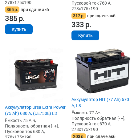
278x175x190
Пусковой ток 760 А,
278x175x190
365
р.
при сдаче акб
312
р.
при сдаче акб
385
р.
333
р.
Купить
Купить
Аккумулятор HIT (77 Ah) 670
А, L3
Аккумулятор Ursa Extra Power
Ёмкость 77 А·ч,
(75 Ah) 680 А, (UE750E) L3
Полярность обратная [- +],
Ёмкость 75 А·ч,
Пусковой ток 670 А,
Полярность обратная [- +],
278x175x190
Пусковой ток 680 А,
203
р.
при сдаче акб
278x175x190