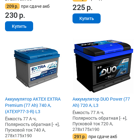
225
р.
209
р.
при сдаче акб
230
р.
Купить
Купить
Аккумулятор AKTEX EXTRA
Аккумулятор DUO Power (77
Premium (77 Ah) 740 А,
Ah) 720 А, L3
(ATEXP77-3-R) L3
Ёмкость 77 А·ч,
Полярность обратная [- +],
Ёмкость 77 А·ч,
Пусковой ток 720 А,
Полярность обратная [- +],
278x175x190
Пусковой ток 740 А,
278x175x190
291
р.
при сдаче акб