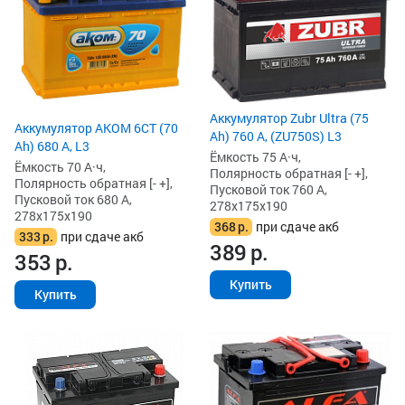
Аккумулятор Zubr Ultra (75
Аккумулятор AKOM 6СТ (70
Ah) 760 А, (ZU750S) L3
Ah) 680 А, L3
Ёмкость 75 А·ч,
Ёмкость 70 А·ч,
Полярность обратная [- +],
Полярность обратная [- +],
Пусковой ток 760 А,
Пусковой ток 680 А,
278x175x190
278x175x190
368
р.
при сдаче акб
333
р.
при сдаче акб
389
р.
353
р.
Купить
Купить