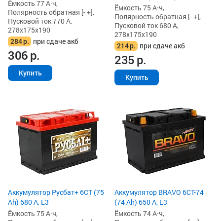
Ёмкость 77 А·ч,
Ёмкость 75 А·ч,
Полярность обратная [- +],
Полярность обратная [- +],
Пусковой ток 770 А,
Пусковой ток 680 А,
278x175x190
278x175x190
284
р.
при сдаче акб
214
р.
при сдаче акб
306
р.
235
р.
Купить
Купить
Аккумулятор Русбат+ 6СТ (75
Аккумулятор BRAVO 6CT-74
Ah) 680 А, L3
(74 Ah) 650 А, L3
Ёмкость 75 А·ч,
Ёмкость 74 А·ч,