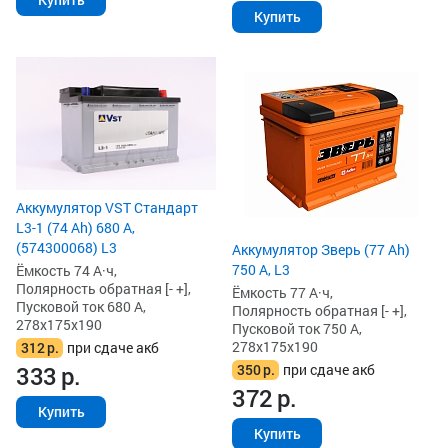
Купить
Аккумулятор VST Стандарт
L3-1 (74 Ah) 680 А,
(574300068) L3
Аккумулятор Зверь (77 Ah)
750 А, L3
Ёмкость 74 А·ч,
Полярность обратная [- +],
Ёмкость 77 А·ч,
Пусковой ток 680 А,
Полярность обратная [- +],
278x175x190
Пусковой ток 750 А,
278x175x190
312
р.
при сдаче акб
350
р.
при сдаче акб
333
р.
372
р.
Купить
Купить