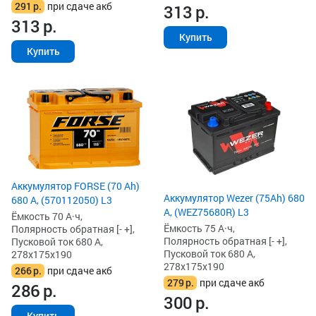
291
р.
при сдаче акб
313
р.
313
р.
Купить
Купить
Аккумулятор FORSE (70 Ah)
Аккумулятор Wezer (75Ah) 680
680 А, (570112050) L3
А, (WEZ75680R) L3
Ёмкость 70 А·ч,
Ёмкость 75 А·ч,
Полярность обратная [- +],
Полярность обратная [- +],
Пусковой ток 680 А,
Пусковой ток 680 А,
278x175x190
278x175x190
266
р.
при сдаче акб
279
р.
при сдаче акб
286
р.
300
р.
Купить