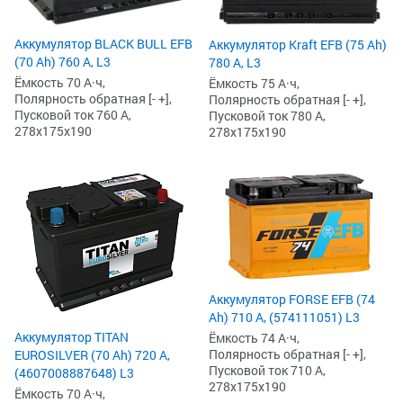
Аккумулятор BLACK BULL EFB
Аккумулятор Kraft EFB (75 Ah)
(70 Ah) 760 А, L3
780 А, L3
Ёмкость 70 А·ч,
Ёмкость 75 А·ч,
Полярность обратная [- +],
Полярность обратная [- +],
Пусковой ток 760 А,
Пусковой ток 780 А,
278x175x190
278x175x190
Аккумулятор FORSE EFB (74
Ah) 710 А, (574111051) L3
Аккумулятор TITAN
Ёмкость 74 А·ч,
Полярность обратная [- +],
EUROSILVER (70 Ah) 720 А,
Пусковой ток 710 А,
(4607008887648) L3
278x175x190
Ёмкость 70 А·ч,