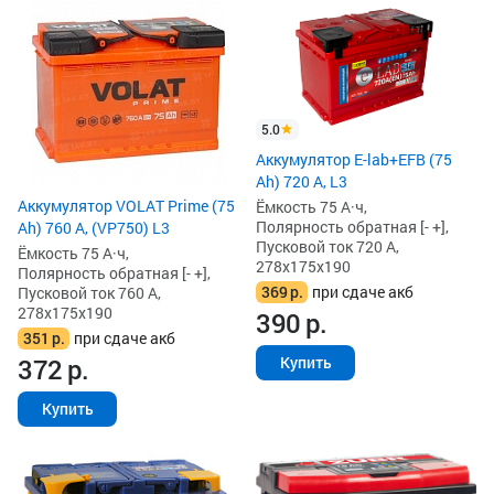
5.0
Аккумулятор E-lab+EFB (75
Ah) 720 А, L3
Аккумулятор VOLAT Prime (75
Ёмкость 75 А·ч,
Полярность обратная [- +],
Ah) 760 А, (VP750) L3
Пусковой ток 720 А,
Ёмкость 75 А·ч,
278x175x190
Полярность обратная [- +],
369
р.
при сдаче акб
Пусковой ток 760 А,
278x175x190
390
р.
351
р.
при сдаче акб
Купить
372
р.
Купить