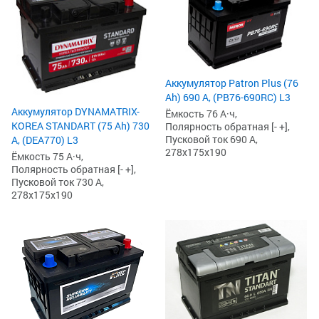
Аккумулятор Patron Plus (76
Ah) 690 А, (PB76-690RC) L3
Аккумулятор DYNAMATRIX-
Ёмкость 76 А·ч,
KOREA STANDART (75 Ah) 730
Полярность обратная [- +],
Пусковой ток 690 А,
А, (DEA770) L3
278x175x190
Ёмкость 75 А·ч,
Полярность обратная [- +],
Пусковой ток 730 А,
278x175x190