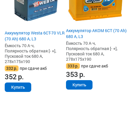
Аккумулятор AKOM 6СТ (70 Ah)
Аккумулятор Westa 6СТ-70 VLR
680 А, L3
(70 Ah) 680 А, L3
Ёмкость 70 А·ч,
Ёмкость 70 А·ч,
Полярность обратная [- +],
Полярность обратная [- +],
Пусковой ток 680 А,
Пусковой ток 680 А,
278x175x190
278x175x190
333
р.
при сдаче акб
332
р.
при сдаче акб
353
р.
352
р.
Купить
Купить