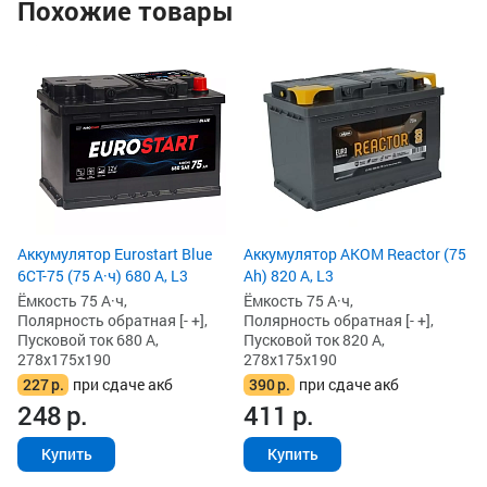
Похожие товары
Ак
75
Ём
По
Пу
27
2
3
Аккумулятор Eurostart Blue
Аккумулятор AKOM Reactor (75
6CT-75 (75 А·ч) 680 А, L3
Ah) 820 А, L3
Ёмкость 75 А·ч,
Ёмкость 75 А·ч,
Полярность обратная [- +],
Полярность обратная [- +],
Пусковой ток 680 А,
Пусковой ток 820 А,
278x175x190
278x175x190
227
р.
при сдаче акб
390
р.
при сдаче акб
248
р.
411
р.
Купить
Купить