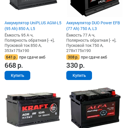
Аккумулятор UniPLUS AGM-L5
Аккумулятор DUO Power EFB
(95 Ah) 850 А, L5
(77 Ah) 750 А, L3
Ёмкость 95 А·ч,
Ёмкость 77 А·ч,
Полярность обратная [- +],
Полярность обратная [- +],
Пусковой ток 850 А,
Пусковой ток 750 А,
353x175x190
278x175x190
641
р.
при сдаче акб
308
р.
при сдаче акб
668
р.
330
р.
Купить
Купить