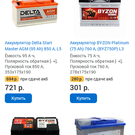
Аккумулятор Delta Start
Аккумулятор BYZON Platinum
Master AGM (95 Ah) 850 А, L5
(75 Ah) 760 А, (BYZ750P) L3
Ёмкость 95 А·ч,
Ёмкость 75 А·ч,
Полярность обратная [- +],
Полярность обратная [- +],
Пусковой ток 850 А,
Пусковой ток 760 А,
353x175x190
278x175x190
694
р.
при сдаче акб
280
р.
при сдаче акб
721
р.
301
р.
Купить
Купить