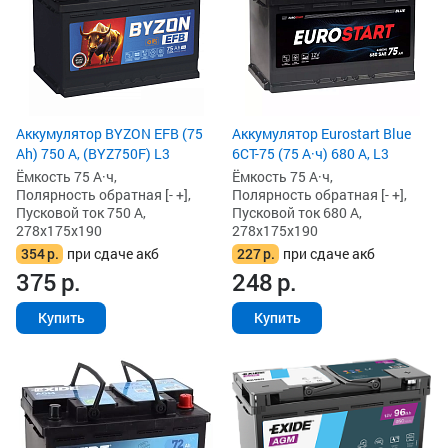
Аккумулятор BYZON EFB (75
Аккумулятор Eurostart Blue
Ah) 750 А, (BYZ750F) L3
6CT-75 (75 А·ч) 680 А, L3
Ёмкость 75 А·ч,
Ёмкость 75 А·ч,
Полярность обратная [- +],
Полярность обратная [- +],
Пусковой ток 750 А,
Пусковой ток 680 А,
278x175x190
278x175x190
354
р.
при сдаче акб
227
р.
при сдаче акб
375
р.
248
р.
Купить
Купить