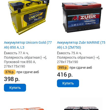
Аккумулятор Unicorn Gold (77
Аккумулятор Zubr MARINE (75
Ah) 850 А, L3
Ah) L3 (ZM750)
Ёмкость 77 А·ч,
Ёмкость 75 А·ч,
Полярность обратная [- +],
Полярность обратная [- +],
Пусковой ток 850 А,
278x175x190
278x175x190
395
р.
при сдаче акб
376
р.
при сдаче акб
416
р.
398
р.
Купить
Купить