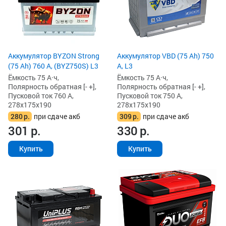
Аккумулятор BYZON Strong
Аккумулятор VBD (75 Ah) 750
(75 Ah) 760 А, (BYZ750S) L3
А, L3
Ёмкость 75 А·ч,
Ёмкость 75 А·ч,
Полярность обратная [- +],
Полярность обратная [- +],
Пусковой ток 760 А,
Пусковой ток 750 А,
278x175x190
278x175x190
280
р.
при сдаче акб
309
р.
при сдаче акб
301
р.
330
р.
Купить
Купить