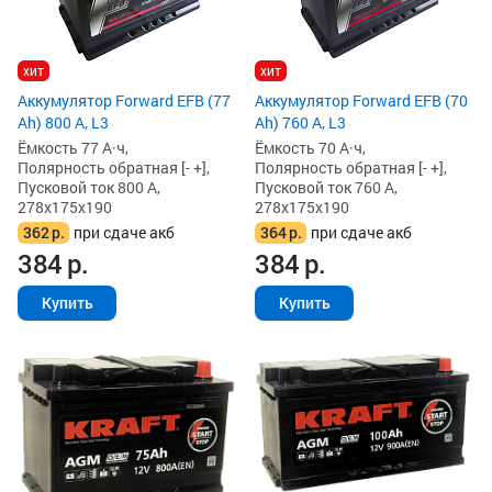
хит
хит
Аккумулятор Forward EFB (77
Аккумулятор Forward EFB (70
Ah) 800 А, L3
Ah) 760 А, L3
Ёмкость 77 А·ч,
Ёмкость 70 А·ч,
Полярность обратная [- +],
Полярность обратная [- +],
Пусковой ток 800 А,
Пусковой ток 760 А,
278x175x190
278x175x190
362
р.
при сдаче акб
364
р.
при сдаче акб
384
р.
384
р.
Купить
Купить