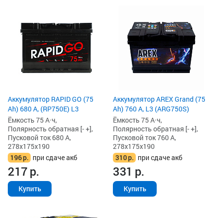
Аккумулятор RAPID GO (75
Аккумулятор AREX Grand (75
Ah) 680 А, (RP750E) L3
Ah) 760 А, L3 (ARG750S)
Ёмкость 75 А·ч,
Ёмкость 75 А·ч,
Полярность обратная [- +],
Полярность обратная [- +],
Пусковой ток 680 А,
Пусковой ток 760 А,
278x175x190
278x175x190
196
р.
при сдаче акб
310
р.
при сдаче акб
217
р.
331
р.
Купить
Купить