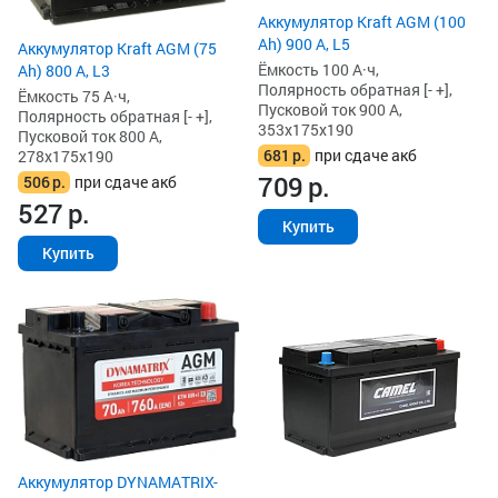
Аккумулятор Kraft AGM (100
Ah) 900 А, L5
Аккумулятор Kraft AGM (75
Ёмкость 100 А·ч,
Ah) 800 А, L3
Полярность обратная [- +],
Ёмкость 75 А·ч,
Пусковой ток 900 А,
Полярность обратная [- +],
353x175x190
Пусковой ток 800 А,
681
р.
при сдаче акб
278x175x190
709
р.
506
р.
при сдаче акб
527
р.
Купить
Купить
Аккумулятор DYNAMATRIX-