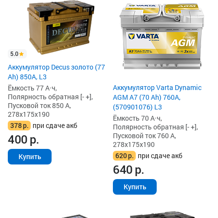
5.0
Аккумулятор Decus золото (77
Ah) 850А, L3
Аккумулятор Varta Dynamic
Ёмкость 77 А·ч,
Полярность обратная [- +],
AGM A7 (70 Ah) 760A,
Пусковой ток 850 А,
(570901076) L3
278x175x190
Ёмкость 70 А·ч,
378
р.
при сдаче акб
Полярность обратная [- +],
Пусковой ток 760 А,
400
р.
278x175x190
620
р.
при сдаче акб
Купить
640
р.
Купить