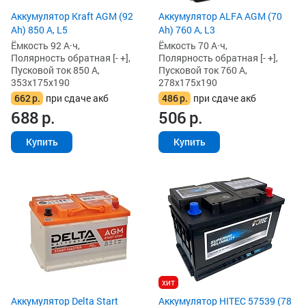
Аккумулятор Kraft AGM (92
Аккумулятор ALFA AGM (70
Ah) 850 А, L5
Ah) 760 А, L3
Ёмкость 92 А·ч,
Ёмкость 70 А·ч,
Полярность обратная [- +],
Полярность обратная [- +],
Пусковой ток 850 А,
Пусковой ток 760 А,
353x175x190
278x175x190
662
р.
при сдаче акб
486
р.
при сдаче акб
688
р.
506
р.
Купить
Купить
хит
Аккумулятор Delta Start
Аккумулятор HITEC 57539 (78