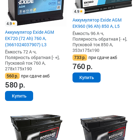
4.9
Аккумулятор Exide AGM
4.9
EK960 (96 Ah) 850 А, L5
Аккумулятор Exide AGM
Ёмкость 96 А·ч,
EK720 (72 Ah) 760 А,
Полярность обратная [- +],
(3661024037907) L3
Пусковой ток 850 А,
353x175x190
Ёмкость 72 А·ч,
Полярность обратная [- +],
733
р.
при сдаче акб
Пусковой ток 760 А,
760
р.
278x175x190
560
р.
при сдаче акб
Купить
580
р.
Купить