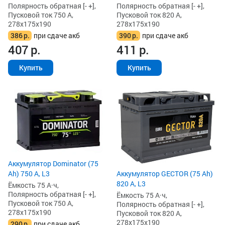
Полярность обратная [- +],
Полярность обратная [- +],
Пусковой ток 750 А,
Пусковой ток 820 А,
278x175x190
278x175x190
386
р.
при сдаче акб
390
р.
при сдаче акб
407
р.
411
р.
Купить
Купить
Аккумулятор Dominator (75
Аккумулятор GECTOR (75 Ah)
Ah) 750 А, L3
820 А, L3
Ёмкость 75 А·ч,
Полярность обратная [- +],
Ёмкость 75 А·ч,
Пусковой ток 750 А,
Полярность обратная [- +],
278x175x190
Пусковой ток 820 А,
278x175x190
290
р.
при сдаче акб