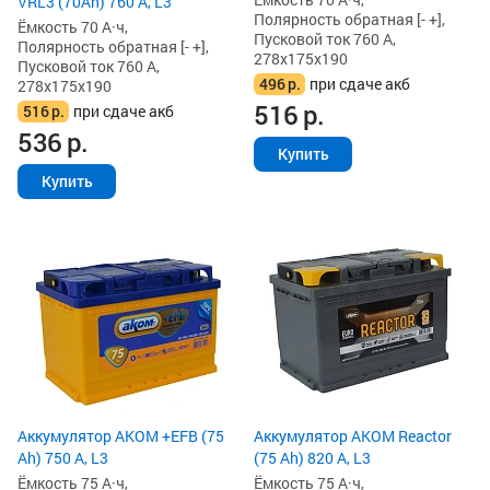
VRL3 (70Ah) 760 А, L3
Полярность обратная [- +],
Ёмкость 70 А·ч,
Пусковой ток 760 А,
Полярность обратная [- +],
278x175x190
Пусковой ток 760 А,
496
р.
при сдаче акб
278x175x190
516
р.
516
р.
при сдаче акб
536
р.
Купить
Купить
Аккумулятор AKOM +EFB (75
Аккумулятор AKOM Reactor
Ah) 750 А, L3
(75 Ah) 820 А, L3
Ёмкость 75 А·ч,
Ёмкость 75 А·ч,