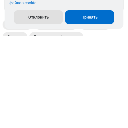
файлов cookie
.
info@akkamulik.by
Отклонить
Принять
Доставка
Пункты выдачи
Магазины
Оплата
Безналичный расчет
Прием б/у акб
Информация
Отзывы
Контакты
© 2026. ООО «Аккамулик». 220056, Беларусь, г. Минск,
пр. Независимости, д.199.
УНП 192748524. Зарегистрирован в торговом реестре
№ 369712 от 01.03.2017