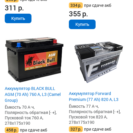
334
р.
при сдаче акб
311
р.
355
р.
Купить
Купить
Аккумулятор BLACK BULL
Аккумулятор Forward
AGM (70 Ah) 760 А, L3 (Camel
Premium (77 Ah) 820 А, L3
Group)
Ёмкость 77 А·ч,
Ёмкость 70 А·ч,
Полярность обратная [- +],
Полярность обратная [- +],
Пусковой ток 820 А,
Пусковой ток 760 А,
278x175x190
278x175x190
327
р.
при сдаче акб
458
р.
при сдаче акб