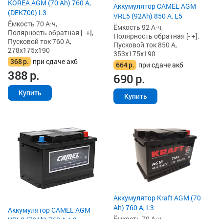
KOREA AGM (70 Ah) 760 А,
Аккумулятор CAMEL AGM
(DEK700) L3
VRL5 (92Ah) 850 А, L5
Ёмкость 70 А·ч,
Ёмкость 92 А·ч,
Полярность обратная [- +],
Полярность обратная [- +],
Пусковой ток 760 А,
Пусковой ток 850 А,
278x175x190
353x175x190
368
р.
при сдаче акб
664
р.
при сдаче акб
388
р.
690
р.
Купить
Купить
Аккумулятор Kraft AGM (70
Ah) 760 А, L3
Аккумулятор CAMEL AGM
Ёмкость 70 А·ч,