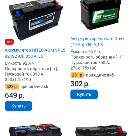
Аккумулятор Forward Green
хит
(75 Ah) 750 А, L3
Аккумулятор HITEC AGM VRL5
Ёмкость 75 А·ч,
92 (92 Ah) 850 А, L5
Полярность обратная [- +],
Пусковой ток 750 А,
Ёмкость 92 А·ч,
278x175x190
Полярность обратная [- +],
Пусковой ток 850 А,
281
р.
при сдаче акб
353x175x190
302
р.
623
р.
при сдаче акб
649
р.
Купить
Купить