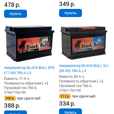
349
р.
478
р.
Купить
Купить
Аккумулятор BLACK BULL SLI
Аккумулятор BLACK BULL EFB
(80 Ah) 780 А, L3
(77 Ah) 790 А, L3
Ёмкость 80 А·ч,
Ёмкость 77 А·ч,
Полярность обратная [- +],
Полярность обратная [- +],
Пусковой ток 780 А,
Пусковой ток 790 А,
278x175x190
278x175x190
312
р.
при сдаче акб
366
р.
при сдаче акб
334
р.
388
р.
Купить