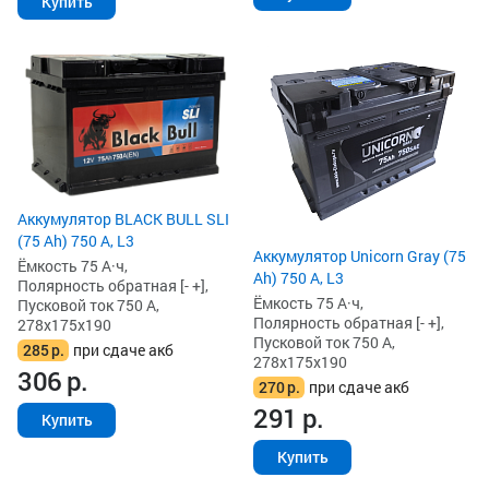
Купить
Аккумулятор BLACK BULL SLI
(75 Ah) 750 А, L3
Аккумулятор Unicorn Gray (75
Ёмкость 75 А·ч,
Ah) 750 А, L3
Полярность обратная [- +],
Ёмкость 75 А·ч,
Пусковой ток 750 А,
Полярность обратная [- +],
278x175x190
Пусковой ток 750 А,
285
р.
при сдаче акб
278x175x190
306
р.
270
р.
при сдаче акб
291
р.
Купить
Купить