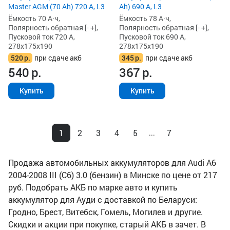
Master AGM (70 Ah) 720 А, L3
Ah) 690 А, L3
Ёмкость 70 А·ч,
Ёмкость 78 А·ч,
Полярность обратная [- +],
Полярность обратная [- +],
Пусковой ток 720 А,
Пусковой ток 690 А,
278x175x190
278x175x190
520
р.
при сдаче акб
345
р.
при сдаче акб
540
р.
367
р.
Купить
Купить
1
2
3
4
5
7
...
Продажа автомобильных аккумуляторов для Audi A6
2004-2008 III (C6) 3.0 (бензин) в Минске по цене от 217
руб. Подобрать АКБ по марке авто и купить
аккумулятор для Ауди с доставкой по Беларуси:
Гродно, Брест, Витебск, Гомель, Могилев и другие.
Скидки и акции при покупке, старый АКБ в зачет. В