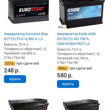
4.9
Аккумулятор Eurostart Blue
Аккумулятор Exide AGM
6CT-75 (75 А·ч) 680 А, L3
EK720 (72 Ah) 760 А,
(3661024037907) L3
Ёмкость 75 А·ч,
Полярность обратная [- +],
Ёмкость 72 А·ч,
Пусковой ток 680 А,
Полярность обратная [- +],
278x175x190
Пусковой ток 760 А,
278x175x190
227
р.
при сдаче акб
560
р.
при сдаче акб
248
р.
580
р.
Купить
Купить