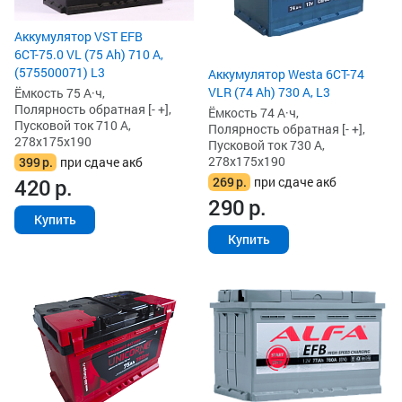
Аккумулятор VST EFB
6СТ-75.0 VL (75 Ah) 710 А,
(575500071) L3
Аккумулятор Westa 6СТ-74
VLR (74 Ah) 730 А, L3
Ёмкость 75 А·ч,
Полярность обратная [- +],
Ёмкость 74 А·ч,
Пусковой ток 710 А,
Полярность обратная [- +],
278x175x190
Пусковой ток 730 А,
278x175x190
399
р.
при сдаче акб
269
р.
при сдаче акб
420
р.
290
р.
Купить
Купить