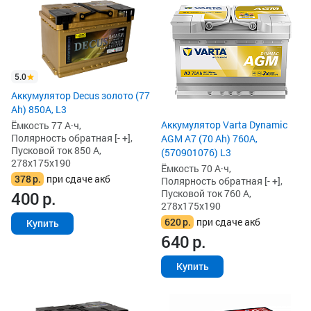
5.0
Аккумулятор Decus золото (77
Ah) 850А, L3
Аккумулятор Varta Dynamic
Ёмкость 77 А·ч,
Полярность обратная [- +],
AGM A7 (70 Ah) 760A,
Пусковой ток 850 А,
(570901076) L3
278x175x190
Ёмкость 70 А·ч,
378
р.
при сдаче акб
Полярность обратная [- +],
Пусковой ток 760 А,
400
р.
278x175x190
620
р.
при сдаче акб
Купить
640
р.
Купить