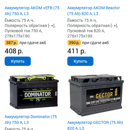
Аккумулятор AKOM +EFB (75
Аккумулятор AKOM Reactor
Ah) 750 А, L3
(75 Ah) 820 А, L3
Ёмкость 75 А·ч,
Ёмкость 75 А·ч,
Полярность обратная [- +],
Полярность обратная [- +],
Пусковой ток 750 А,
Пусковой ток 820 А,
278x175x190
278x175x190
387
р.
при сдаче акб
390
р.
при сдаче акб
408
р.
411
р.
Купить
Купить
Аккумулятор Dominator (75
Аккумулятор GECTOR (75 Ah)
Ah) 750 А, L3
820 А, L3
Ёмкость 75 А·ч,