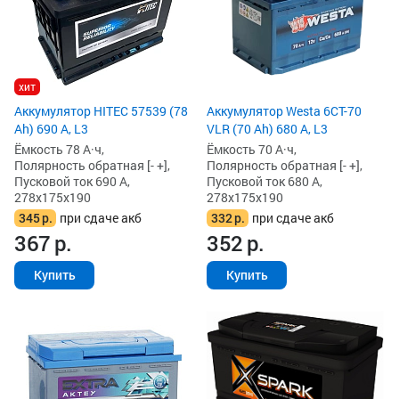
хит
Аккумулятор HITEC 57539 (78
Аккумулятор Westa 6СТ-70
Ah) 690 А, L3
VLR (70 Ah) 680 А, L3
Ёмкость 78 А·ч,
Ёмкость 70 А·ч,
Полярность обратная [- +],
Полярность обратная [- +],
Пусковой ток 690 А,
Пусковой ток 680 А,
278x175x190
278x175x190
345
р.
при сдаче акб
332
р.
при сдаче акб
367
р.
352
р.
Купить
Купить