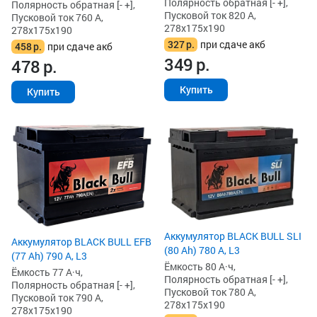
Полярность обратная [- +],
Полярность обратная [- +],
Пусковой ток 820 А,
Пусковой ток 760 А,
278x175x190
278x175x190
327
р.
при сдаче акб
458
р.
при сдаче акб
349
р.
478
р.
Купить
Купить
Аккумулятор BLACK BULL SLI
Аккумулятор BLACK BULL EFB
(80 Ah) 780 А, L3
(77 Ah) 790 А, L3
Ёмкость 80 А·ч,
Ёмкость 77 А·ч,
Полярность обратная [- +],
Полярность обратная [- +],
Пусковой ток 780 А,
Пусковой ток 790 А,
278x175x190
278x175x190