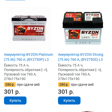
Аккумулятор BYZON Platinum
Аккумулятор BYZON Strong
(75 Ah) 760 А, (BYZ750P) L3
(75 Ah) 760 А, (BYZ750S) L3
Ёмкость 75 А·ч,
Ёмкость 75 А·ч,
Полярность обратная [- +],
Полярность обратная [- +],
Пусковой ток 760 А,
Пусковой ток 760 А,
278x175x190
278x175x190
280
р.
при сдаче акб
280
р.
при сдаче акб
301
р.
301
р.
Купить
Купить