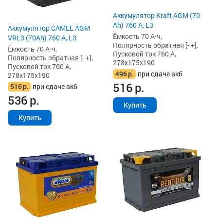
Аккумулятор Kraft AGM (70
Ah) 760 А, L3
Аккумулятор CAMEL AGM
Ёмкость 70 А·ч,
VRL3 (70Ah) 760 А, L3
Полярность обратная [- +],
Ёмкость 70 А·ч,
Пусковой ток 760 А,
Полярность обратная [- +],
278x175x190
Пусковой ток 760 А,
496
р.
при сдаче акб
278x175x190
516
р.
516
р.
при сдаче акб
536
р.
Купить
Купить