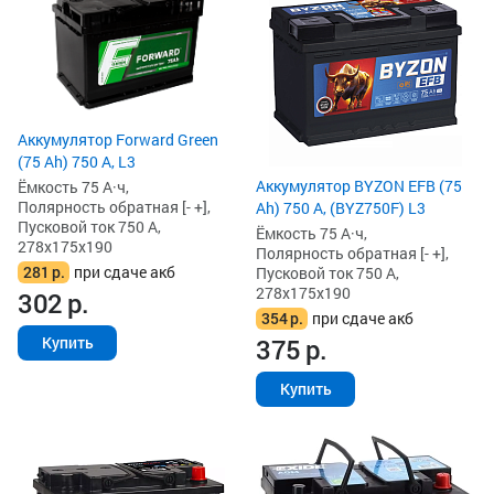
Аккумулятор Forward Green
(75 Ah) 750 А, L3
Аккумулятор BYZON EFB (75
Ёмкость 75 А·ч,
Полярность обратная [- +],
Ah) 750 А, (BYZ750F) L3
Пусковой ток 750 А,
Ёмкость 75 А·ч,
278x175x190
Полярность обратная [- +],
281
р.
при сдаче акб
Пусковой ток 750 А,
278x175x190
302
р.
354
р.
при сдаче акб
375
р.
Купить
Купить