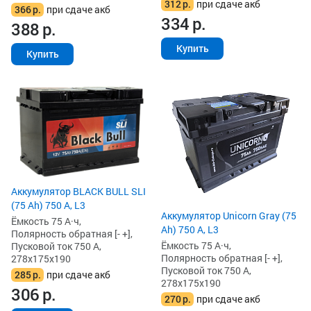
312
р.
при сдаче акб
366
р.
при сдаче акб
334
р.
388
р.
Купить
Купить
Аккумулятор BLACK BULL SLI
(75 Ah) 750 А, L3
Аккумулятор Unicorn Gray (75
Ёмкость 75 А·ч,
Ah) 750 А, L3
Полярность обратная [- +],
Ёмкость 75 А·ч,
Пусковой ток 750 А,
Полярность обратная [- +],
278x175x190
Пусковой ток 750 А,
285
р.
при сдаче акб
278x175x190
306
р.
270
р.
при сдаче акб