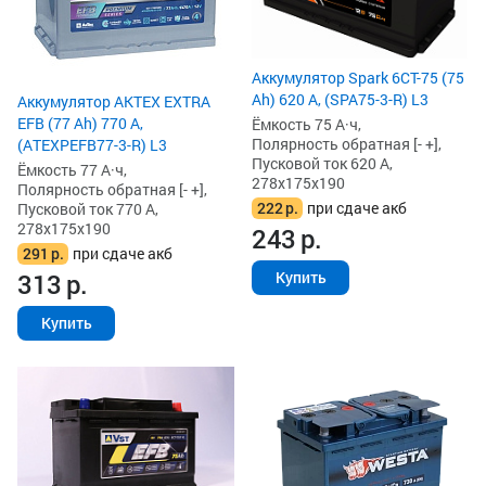
Аккумулятор Spark 6СТ-75 (75
Ah) 620 А, (SPA75-3-R) L3
Аккумулятор AKTEX EXTRA
EFB (77 Ah) 770 А,
Ёмкость 75 А·ч,
Полярность обратная [- +],
(ATEXPEFB77-3-R) L3
Пусковой ток 620 А,
Ёмкость 77 А·ч,
278x175x190
Полярность обратная [- +],
222
р.
при сдаче акб
Пусковой ток 770 А,
278x175x190
243
р.
291
р.
при сдаче акб
313
р.
Купить
Купить