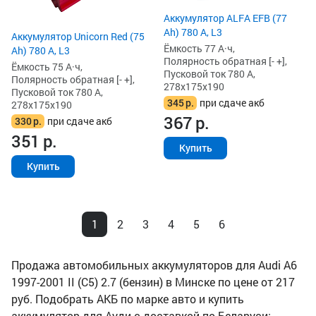
Аккумулятор ALFA EFB (77
Ah) 780 А, L3
Аккумулятор Unicorn Red (75
Ёмкость 77 А·ч,
Ah) 780 А, L3
Полярность обратная [- +],
Ёмкость 75 А·ч,
Пусковой ток 780 А,
Полярность обратная [- +],
278x175x190
Пусковой ток 780 А,
345
р.
при сдаче акб
278x175x190
367
р.
330
р.
при сдаче акб
351
р.
Купить
Купить
1
2
3
4
5
6
Продажа автомобильных аккумуляторов для Audi A6
1997-2001 II (C5) 2.7 (бензин) в Минске по цене от 217
руб. Подобрать АКБ по марке авто и купить
аккумулятор для Ауди с доставкой по Беларуси: