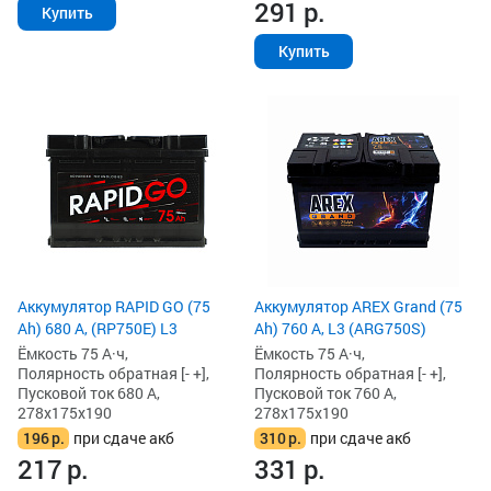
291
р.
Купить
Купить
Аккумулятор RAPID GO (75
Аккумулятор AREX Grand (75
Ah) 680 А, (RP750E) L3
Ah) 760 А, L3 (ARG750S)
Ёмкость 75 А·ч,
Ёмкость 75 А·ч,
Полярность обратная [- +],
Полярность обратная [- +],
Пусковой ток 680 А,
Пусковой ток 760 А,
278x175x190
278x175x190
196
р.
при сдаче акб
310
р.
при сдаче акб
217
р.
331
р.