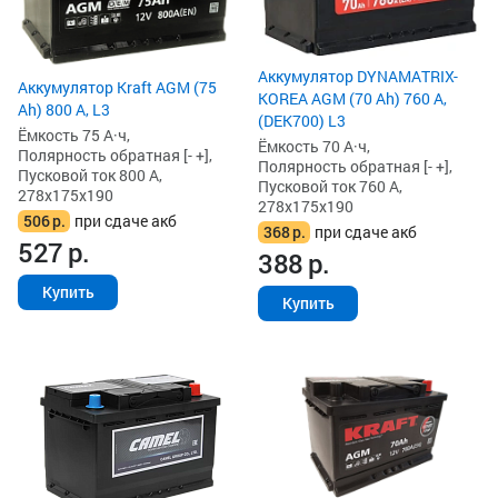
Аккумулятор DYNAMATRIX-
Аккумулятор Kraft AGM (75
KOREA AGM (70 Ah) 760 А,
Ah) 800 А, L3
(DEK700) L3
Ёмкость 75 А·ч,
Ёмкость 70 А·ч,
Полярность обратная [- +],
Полярность обратная [- +],
Пусковой ток 800 А,
Пусковой ток 760 А,
278x175x190
278x175x190
506
р.
при сдаче акб
368
р.
при сдаче акб
527
р.
388
р.
Купить
Купить