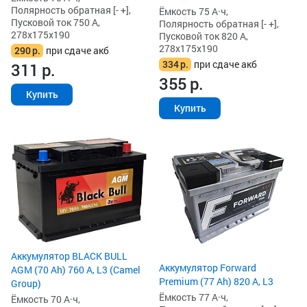
Полярность обратная [- +],
Ёмкость 75 А·ч,
Пусковой ток 750 А,
Полярность обратная [- +],
278x175x190
Пусковой ток 820 А,
278x175x190
290
р.
при сдаче акб
334
р.
при сдаче акб
311
р.
355
р.
Купить
Купить
Аккумулятор BLACK BULL
Аккумулятор Forward
AGM (70 Ah) 760 А, L3 (Camel
Premium (77 Ah) 820 А, L3
Group)
Ёмкость 77 А·ч,
Ёмкость 70 А·ч,