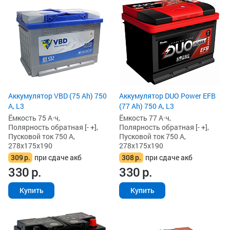
Аккумулятор VBD (75 Ah) 750
Аккумулятор DUO Power EFB
А, L3
(77 Ah) 750 А, L3
Ёмкость 75 А·ч,
Ёмкость 77 А·ч,
Полярность обратная [- +],
Полярность обратная [- +],
Пусковой ток 750 А,
Пусковой ток 750 А,
278x175x190
278x175x190
309
р.
при сдаче акб
308
р.
при сдаче акб
330
р.
330
р.
Купить
Купить