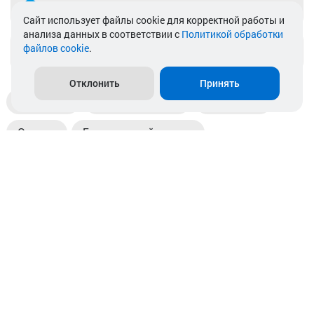
Telegram
Cайт использует файлы cookie для корректной работы и
анализа данных в соответствии с
Политикой обработки
файлов cookie
.
info@akkamulik.by
Отклонить
Принять
Доставка
Пункты выдачи
Магазины
Оплата
Безналичный расчет
Прием б/у акб
Информация
Отзывы
Контакты
© 2026. ООО «Аккамулик». 220056, Беларусь, г. Минск,
пр. Независимости, д.199.
УНП 192748524. Зарегистрирован в торговом реестре
№ 369712 от 01.03.2017