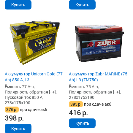
Купить
Купить
Аккумулятор Unicorn Gold (77
Аккумулятор Zubr MARINE (75
Ah) 850 А, L3
Ah) L3 (ZM750)
Ёмкость 77 А·ч,
Ёмкость 75 А·ч,
Полярность обратная [- +],
Полярность обратная [- +],
Пусковой ток 850 А,
278x175x190
278x175x190
395
р.
при сдаче акб
376
р.
при сдаче акб
416
р.
398
р.
Купить
Купить