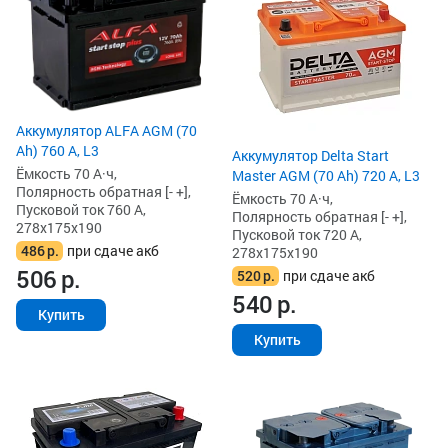
Аккумулятор ALFA AGM (70
Ah) 760 А, L3
Аккумулятор Delta Start
Ёмкость 70 А·ч,
Master AGM (70 Ah) 720 А, L3
Полярность обратная [- +],
Ёмкость 70 А·ч,
Пусковой ток 760 А,
Полярность обратная [- +],
278x175x190
Пусковой ток 720 А,
486
р.
при сдаче акб
278x175x190
506
р.
520
р.
при сдаче акб
540
р.
Купить
Купить