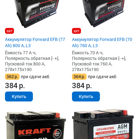
хит
хит
Аккумулятор Forward EFB (77
Аккумулятор Forward EFB (70
Ah) 800 А, L3
Ah) 760 А, L3
Ёмкость 77 А·ч,
Ёмкость 70 А·ч,
Полярность обратная [- +],
Полярность обратная [- +],
Пусковой ток 800 А,
Пусковой ток 760 А,
278x175x190
278x175x190
362
р.
при сдаче акб
364
р.
при сдаче акб
384
р.
384
р.
Купить
Купить