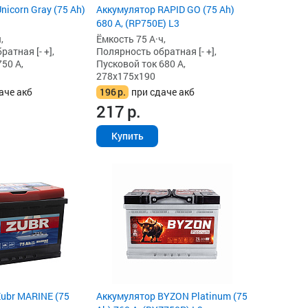
icorn Gray (75 Ah)
Аккумулятор RAPID GO (75 Ah)
680 А, (RP750E) L3
,
Ёмкость 75 А·ч,
атная [- +],
Полярность обратная [- +],
50 А,
Пусковой ток 680 А,
278x175x190
аче акб
196
р.
при сдаче акб
217
р.
Купить
ubr MARINE (75
Аккумулятор BYZON Platinum (75