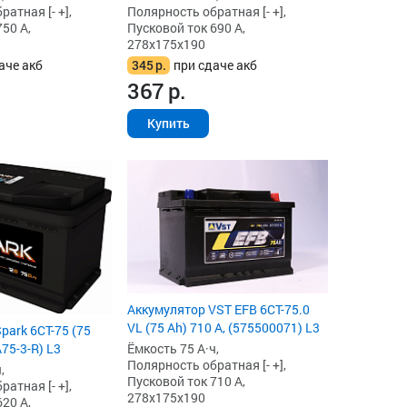
атная [- +],
Полярность обратная [- +],
50 А,
Пусковой ток 690 А,
278x175x190
аче акб
345
р.
при сдаче акб
367
р.
Купить
Аккумулятор VST EFB 6СТ-75.0
VL (75 Ah) 710 А, (575500071) L3
park 6СТ-75 (75
A75-3-R) L3
Ёмкость 75 А·ч,
Полярность обратная [- +],
,
Пусковой ток 710 А,
атная [- +],
278x175x190
20 А,