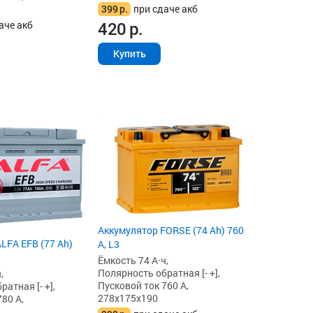
399
р.
при сдаче акб
420
р.
аче акб
Купить
Аккумулятор FORSE (74 Ah) 760
LFA EFB (77 Ah)
А, L3
Ёмкость 74 А·ч,
Полярность обратная [- +],
,
Пусковой ток 760 А,
атная [- +],
278x175x190
80 А,