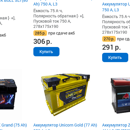
K BULL SLI (80
Ah) 750 А, L3
Аккумулятор Un
750 А, L3
Ёмкость 75 А·ч,
Полярность обратная [- +],
Ёмкость 75 А·ч
я [- +],
Пусковой ток 750 А,
Полярность обр
А,
278x175x190
Пусковой ток 7
278x175x190
285
р.
при сдаче акб
акб
270
р.
при сд
306
р.
291
р.
Купить
Купить
Grand (75 Ah)
Аккумулятор Unicorn Gold (77 Ah)
Аккумулятор Z