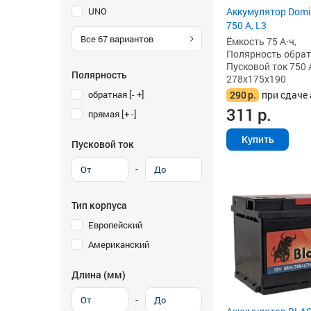
UNO
Аккумулятор Domin
750 А, L3
Все
67
вариантов
Ёмкость 75 А·ч,
Полярность обратна
Пусковой ток 750 
Полярность
278x175x190
обратная [- +]
290
р.
при сдаче 
311
р.
прямая [+ -]
Купить
Пусковой ток
-
Тип корпуса
Европейский
Американский
Длина (мм)
-