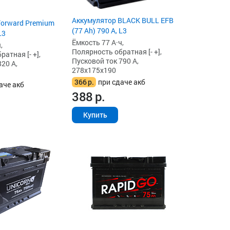
Аккумулятор BLACK BULL EFB
Forward Premium
(77 Ah) 790 А, L3
L3
Ёмкость 77 А·ч,
,
Полярность обратная [- +],
атная [- +],
Пусковой ток 790 А,
20 А,
278x175x190
366
р.
при сдаче акб
аче акб
388
р.
Купить