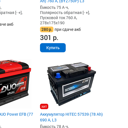
)
Ah) 760 А, (BYZ750P) L3
,
Ёмкость 75 А·ч,
атная [- +],
Полярность обратная [- +],
Пусковой ток 760 А,
278x175x190
аче акб
280
р.
при сдаче акб
301
р.
Купить
хит
UO Power EFB (77
Аккумулятор HITEC 57539 (78 Ah)
690 А, L3
,
Ёмкость 78 А·ч,