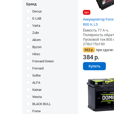
Бренд
Decus
хит
E-LAB
Аккумулятор Forwa
800 А, L3
Varta
Ёмкость 77 А·ч,
Zubr
Полярность обратна
Пусковой ток 800 
Akom
278x175x190
Byzon
362
р.
при сдаче 
Hitec
384
р.
Forward Green
Купить
Forvard
Solite
ALFA
Kainar
Westa
BLACK BULL
Forse