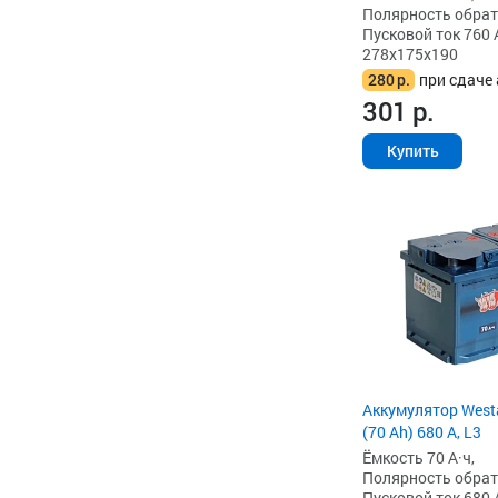
Полярность обратна
Пусковой ток 760 
278x175x190
280
р.
при сдаче 
301
р.
Купить
Аккумулятор West
(70 Ah) 680 А, L3
Ёмкость 70 А·ч,
Полярность обратна
Пусковой ток 680 