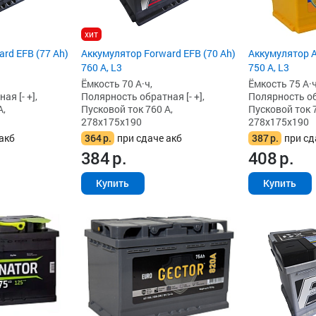
хит
rd EFB (77 Ah)
Аккумулятор Forward EFB (70 Ah)
Аккумулятор A
760 А, L3
750 А, L3
Ёмкость 70 А·ч,
Ёмкость 75 А·ч
я [- +],
Полярность обратная [- +],
Полярность обр
А,
Пусковой ток 760 А,
Пусковой ток 7
278x175x190
278x175x190
акб
364
р.
при сдаче акб
387
р.
при сд
384
р.
408
р.
Купить
Купить