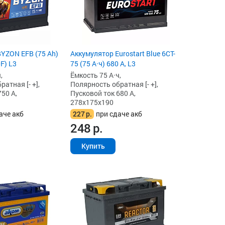
YZON EFB (75 Ah)
Аккумулятор Eurostart Blue 6CT-
F) L3
75 (75 А·ч) 680 А, L3
,
Ёмкость 75 А·ч,
атная [- +],
Полярность обратная [- +],
50 А,
Пусковой ток 680 А,
278x175x190
аче акб
227
р.
при сдаче акб
248
р.
Купить