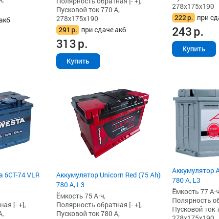
Полярность обратная [- +],
278x175x190
Пусковой ток 770 А,
222
р.
при сд
278x175x190
акб
243
р.
291
р.
при сдаче акб
313
р.
Купить
Купить
Аккумулятор A
a 6СТ-74 VLR
Аккумулятор Unicorn Red (75 Ah)
780 А, L3
780 А, L3
Ёмкость 77 А·ч
Ёмкость 75 А·ч,
Полярность обр
я [- +],
Полярность обратная [- +],
Пусковой ток 7
А,
Пусковой ток 780 А,
278x175x190