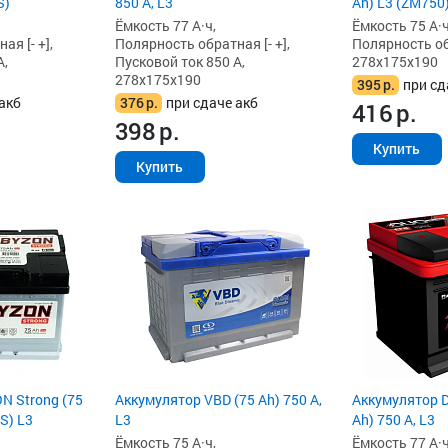
S)
850 А, L3
Ah) L3 (ZM750
Ёмкость 77 А·ч,
Ёмкость 75 А·ч
я [- +],
Полярность обратная [- +],
Полярность обр
А,
Пусковой ток 850 А,
278x175x190
278x175x190
395
р.
при сд
акб
376
р.
при сдаче акб
416
р.
398
р.
Купить
Купить
N Strong (75
Аккумулятор VBD (75 Ah) 750 А,
Аккумулятор D
S) L3
L3
Ah) 750 А, L3
Ёмкость 75 А·ч,
Ёмкость 77 А·ч