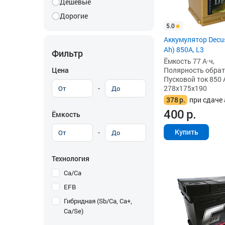
Дешевые
Дорогие
5.0
Аккумулятор Decus
Ah) 850А, L3
Фильтр
Ёмкость 77 А·ч,
Цена
Полярность обратна
Пусковой ток 850 
-
278x175x190
378
р.
при сдаче 
400
р.
Ёмкость
Купить
-
Технология
Ca/Ca
EFB
Гибридная (Sb/Ca, Ca+,
Ca/Se)