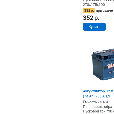
278x175x190
332
р.
при сдаче 
352
р.
Купить
Аккумулятор West
(74 Ah) 730 А, L3
Ёмкость 74 А·ч,
Полярность обратна
Пусковой ток 730 