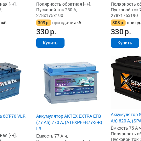
я [- +],
Полярность обратная [- +],
Полярность обр
А,
Пусковой ток 750 А,
Пусковой ток 7
278x175x190
278x175x190
акб
309
р.
при сдаче акб
308
р.
при сд
330
р.
330
р.
Купить
Купить
Аккумулятор S
a 6СТ-70 VLR
Аккумулятор AKTEX EXTRA EFB
Ah) 620 А, (SP
(77 Ah) 770 А, (ATEXPEFB77-3-R)
Ёмкость 75 А·ч
L3
Полярность обр
я [- +],
Ёмкость 77 А·ч,
Пусковой ток 6
А,