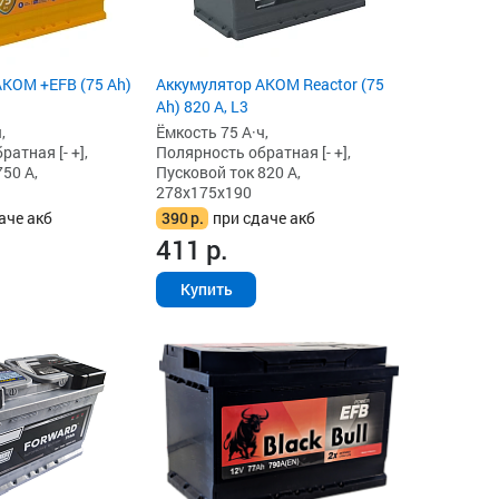
KOM +EFB (75 Ah)
Аккумулятор AKOM Reactor (75
Ah) 820 А, L3
,
Ёмкость 75 А·ч,
атная [- +],
Полярность обратная [- +],
50 А,
Пусковой ток 820 А,
278x175x190
аче акб
390
р.
при сдаче акб
411
р.
Купить