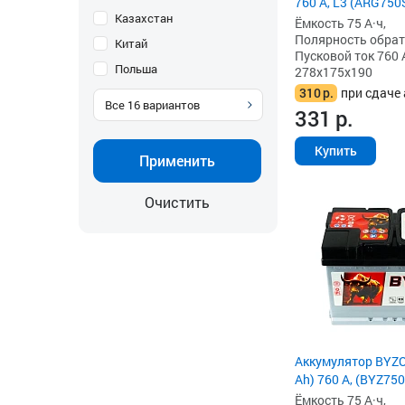
760 А, L3 (ARG750
Казахстан
Ёмкость 75 А·ч,
Полярность обратна
Китай
Пусковой ток 760 
Польша
278x175x190
310
р.
при сдаче 
Все
16
вариантов
331
р.
Купить
Применить
Очистить
Аккумулятор BYZO
Ah) 760 А, (BYZ750
Ёмкость 75 А·ч,