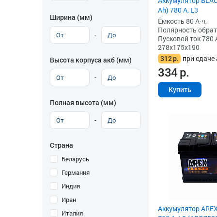
Аккумулятор BLAC
Ah) 780 А, L3
Ширина (мм)
Ёмкость 80 А·ч,
Полярность обратна
-
Пусковой ток 780 
278x175x190
312
р.
при сдаче 
Высота корпуса акб (мм)
334
р.
-
Купить
Полная высота (мм)
-
Страна
Беларусь
Германия
Индия
Иран
Аккумулятор AREX 
Италия