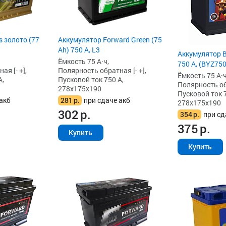
 золото (77
Аккумулятор Forward Green (75
Ah) 750 А, L3
Аккумулятор B
Ёмкость 75 А·ч,
750 А, (BYZ750
я [- +],
Полярность обратная [- +],
Ёмкость 75 А·ч
А,
Пусковой ток 750 А,
Полярность обр
278x175x190
Пусковой ток 7
акб
281
р.
при сдаче акб
278x175x190
302
р.
354
р.
при сд
375
р.
Купить
Купить