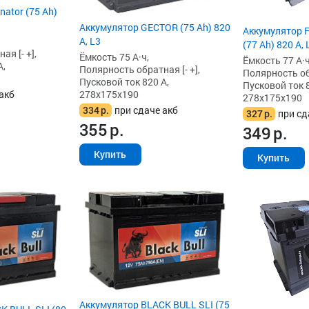
ator (75 Ah)
Аккумулятор GECTOR (75 Ah) 820
Аккумулятор 
А, L3
(77 Ah) 820 А, 
я [- +],
Ёмкость 75 А·ч,
Ёмкость 77 А·ч
А,
Полярность обратная [- +],
Полярность обр
Пусковой ток 820 А,
Пусковой ток 8
278x175x190
акб
278x175x190
334
р.
при сдаче акб
327
р.
при сд
355
р.
349
р.
Купить
Купить
Аккумулятор BLACK BULL SLI (75