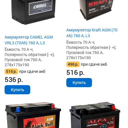
Аккумулятор Kraft AGM (70
Ah) 760 А, L3
Аккумулятор CAMEL AGM
Ёмкость 70 А·ч,
VRL3 (70Ah) 760 А, L3
Полярность обратная [- +],
Ёмкость 70 А·ч,
Пусковой ток 760 А,
Полярность обратная [- +],
278x175x190
Пусковой ток 760 А,
496
р.
при сдаче акб
278x175x190
516
р.
516
р.
при сдаче акб
536
р.
Купить
Купить