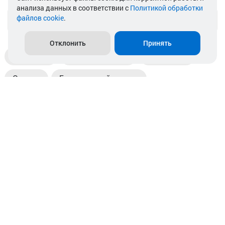
анализа данных в соответствии с
Политикой обработки
файлов cookie
.
info@akkamulik.by
Отклонить
Принять
Доставка
Пункты выдачи
Магазины
Оплата
Безналичный расчет
Прием б/у акб
Информация
Отзывы
Контакты
© 2026. ООО «Аккамулик». 220056, Беларусь, г. Минск,
пр. Независимости, д.199.
УНП 192748524. Зарегистрирован в торговом реестре
№ 369712 от 01.03.2017