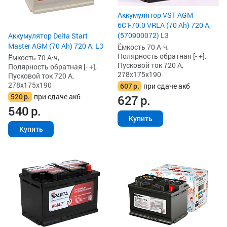
Аккумулятор VST AGM
6СТ-70.0 VRLA (70 Ah) 720 А,
(570900072) L3
Аккумулятор Delta Start
Master AGM (70 Ah) 720 А, L3
Ёмкость 70 А·ч,
Полярность обратная [- +],
Ёмкость 70 А·ч,
Пусковой ток 720 А,
Полярность обратная [- +],
278x175x190
Пусковой ток 720 А,
278x175x190
607
р.
при сдаче акб
520
р.
при сдаче акб
627
р.
540
р.
Купить
Купить