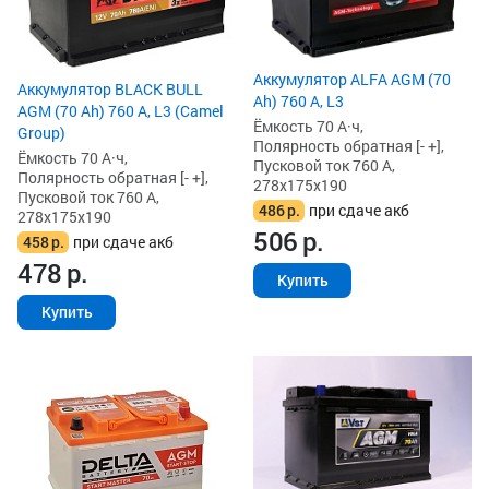
Аккумулятор ALFA AGM (70
Аккумулятор BLACK BULL
Ah) 760 А, L3
AGM (70 Ah) 760 А, L3 (Camel
Ёмкость 70 А·ч,
Group)
Полярность обратная [- +],
Ёмкость 70 А·ч,
Пусковой ток 760 А,
Полярность обратная [- +],
278x175x190
Пусковой ток 760 А,
486
р.
при сдаче акб
278x175x190
506
р.
458
р.
при сдаче акб
478
р.
Купить
Купить