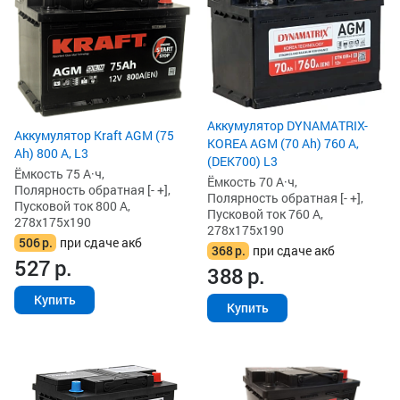
Аккумулятор DYNAMATRIX-
Аккумулятор Kraft AGM (75
KOREA AGM (70 Ah) 760 А,
Ah) 800 А, L3
(DEK700) L3
Ёмкость 75 А·ч,
Ёмкость 70 А·ч,
Полярность обратная [- +],
Полярность обратная [- +],
Пусковой ток 800 А,
Пусковой ток 760 А,
278x175x190
278x175x190
506
р.
при сдаче акб
368
р.
при сдаче акб
527
р.
388
р.
Купить
Купить