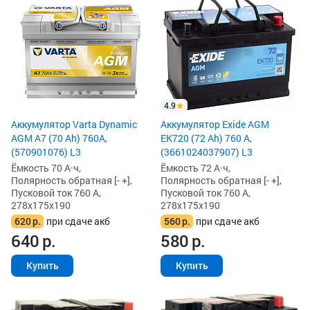
4.9
Аккумулятор Varta Dynamic
Аккумулятор Exide AGM
AGM A7 (70 Ah) 760A,
EK720 (72 Ah) 760 А,
(570901076) L3
(3661024037907) L3
Ёмкость 70 А·ч,
Ёмкость 72 А·ч,
Полярность обратная [- +],
Полярность обратная [- +],
Пусковой ток 760 А,
Пусковой ток 760 А,
278x175x190
278x175x190
620
р.
при сдаче акб
560
р.
при сдаче акб
640
р.
580
р.
Купить
Купить