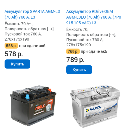
Аккумулятор SPARTA AGM-L3
Аккумулятор RDrive OEM
(70 Ah) 760 А, L3
AGM-L3EU (70 Ah) 760 А, (7P0
915 105 VAG) L3
Ёмкость 70 А·ч,
Полярность обратная [- +],
Ёмкость 70,
Пусковой ток 760 А,
Полярность обратная [- +],
278x175x190
Пусковой ток 760 А,
278x175x190
558
р.
при сдаче акб
769
р.
при сдаче акб
578
р.
789
р.
Купить
Купить