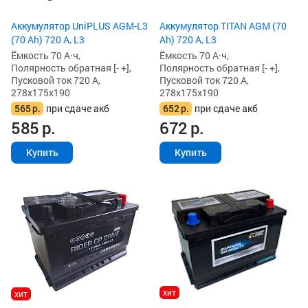
Аккумулятор UniPLUS AGM-L3
Аккумулятор TITAN AGM (70
(70 Ah) 720 А, L3
Ah) 720 А, L3
Ёмкость 70 А·ч,
Ёмкость 70 А·ч,
Полярность обратная [- +],
Полярность обратная [- +],
Пусковой ток 720 А,
Пусковой ток 720 А,
278x175x190
278x175x190
565
р.
при сдаче акб
652
р.
при сдаче акб
585
р.
672
р.
Купить
Купить
хит
хит