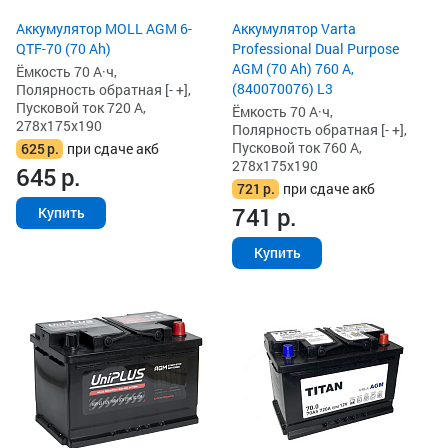
Аккумулятор MOLL AGM 6-
Аккумулятор Varta
QTF-70 (70 Ah)
Professional Dual Purpose
AGM (70 Ah) 760 А,
Ёмкость 70 А·ч,
(840070076) L3
Полярность обратная [- +],
Пусковой ток 720 А,
Ёмкость 70 А·ч,
278x175x190
Полярность обратная [- +],
Пусковой ток 760 А,
625
р.
при сдаче акб
278x175x190
645
р.
721
р.
при сдаче акб
741
р.
Купить
Купить