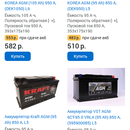
KOREA AGM (105 Ah) 950 А,
KOREA AGM (95 Ah) 850 А,
(DEK1050) L6
(DEK950) L5
Ёмкость 105 А·ч,
Ёмкость 95 А·ч,
Полярность обратная [- +],
Полярность обратная [- +],
Пусковой ток 950 А,
Пусковой ток 850 А,
393x175x190
353x175x190
553
р.
при сдаче акб
483
р.
при сдаче акб
582
р.
510
р.
Купить
Купить
Аккумулятор VST AGM
Аккумулятор Kraft AGM (95
6СТ-95.0 VRLA (95 Ah) 850 А,
Ah) 850 А, L5
(595900085) L5
Ёмкость 95 А·ч,
Ёмкость 95 А·ч,