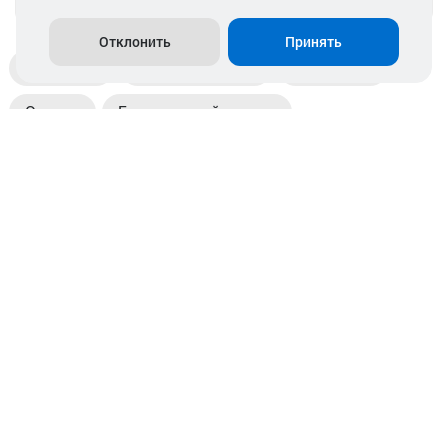
Отклонить
Принять
Доставка
Пункты выдачи
Магазины
Оплата
Безналичный расчет
Прием б/у акб
Информация
Отзывы
Контакты
© 2026. ООО «Аккамулик». 220056, Беларусь, г. Минск,
пр. Независимости, д.199.
УНП 192748524. Зарегистрирован в торговом реестре
№ 369712 от 01.03.2017