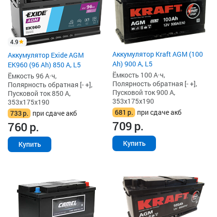
4.9
Аккумулятор Kraft AGM (100
Аккумулятор Exide AGM
Ah) 900 А, L5
EK960 (96 Ah) 850 А, L5
Ёмкость 100 А·ч,
Ёмкость 96 А·ч,
Полярность обратная [- +],
Полярность обратная [- +],
Пусковой ток 900 А,
Пусковой ток 850 А,
353x175x190
353x175x190
681
р.
при сдаче акб
733
р.
при сдаче акб
709
р.
760
р.
Купить
Купить