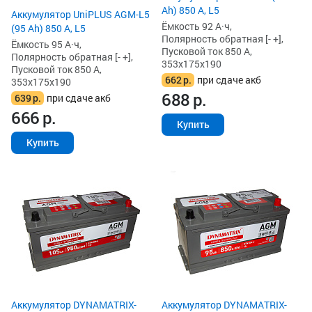
Ah) 850 А, L5
Аккумулятор UniPLUS AGM-L5
Ёмкость 92 А·ч,
(95 Ah) 850 А, L5
Полярность обратная [- +],
Ёмкость 95 А·ч,
Пусковой ток 850 А,
Полярность обратная [- +],
353x175x190
Пусковой ток 850 А,
662
р.
при сдаче акб
353x175x190
688
р.
639
р.
при сдаче акб
666
р.
Купить
Купить
Аккумулятор DYNAMATRIX-
Аккумулятор DYNAMATRIX-