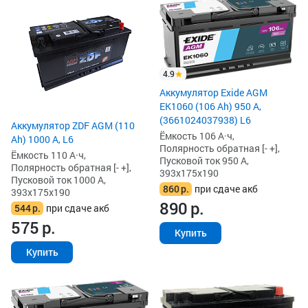
4.9
Аккумулятор Exide AGM
EK1060 (106 Ah) 950 А,
(3661024037938) L6
Аккумулятор ZDF AGM (110
Ёмкость 106 А·ч,
Ah) 1000 А, L6
Полярность обратная [- +],
Ёмкость 110 А·ч,
Пусковой ток 950 А,
Полярность обратная [- +],
393x175x190
Пусковой ток 1000 А,
860
р.
при сдаче акб
393x175x190
890
р.
544
р.
при сдаче акб
575
р.
Купить
Купить