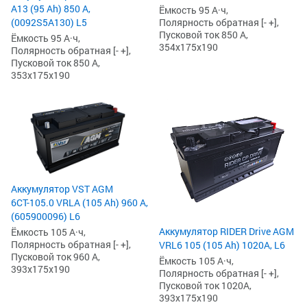
А13 (95 Ah) 850 А,
Ёмкость 95 А·ч,
(0092S5A130) L5
Полярность обратная [- +],
Пусковой ток 850 А,
Ёмкость 95 А·ч,
354x175x190
Полярность обратная [- +],
Пусковой ток 850 А,
353x175x190
Аккумулятор VST AGM
6СТ-105.0 VRLA (105 Ah) 960 А,
(605900096) L6
Аккумулятор RIDER Drive AGM
Ёмкость 105 А·ч,
Полярность обратная [- +],
VRL6 105 (105 Ah) 1020А, L6
Пусковой ток 960 А,
Ёмкость 105 А·ч,
393x175x190
Полярность обратная [- +],
Пусковой ток 1020А,
393x175x190