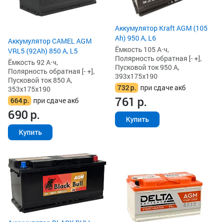
Аккумулятор Kraft AGM (105
Ah) 950 А, L6
Аккумулятор CAMEL AGM
Ёмкость 105 А·ч,
VRL5 (92Ah) 850 А, L5
Полярность обратная [- +],
Ёмкость 92 А·ч,
Пусковой ток 950 А,
Полярность обратная [- +],
393x175x190
Пусковой ток 850 А,
732
р.
при сдаче акб
353x175x190
761
р.
664
р.
при сдаче акб
690
р.
Купить
Купить