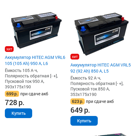
хит
хит
Аккумулятор HITEC AGM VRL6
105 (105 Ah) 950 А, L6
Аккумулятор HITEC AGM VRL5
Ёмкость 105 А·ч,
92 (92 Ah) 850 А, L5
Полярность обратная [- +],
Ёмкость 92 А·ч,
Пусковой ток 950 А,
Полярность обратная [- +],
393x175x190
Пусковой ток 850 А,
699
р.
при сдаче акб
353x175x190
728
р.
623
р.
при сдаче акб
649
р.
Купить
Купить