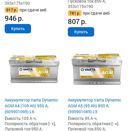
Пусковой ток 850 А,
393x175x190
353x175x190
917
р.
при сдаче акб
781
р.
при сдаче акб
946
р.
807
р.
Купить
Купить
Аккумулятор Varta Dynamic
Аккумулятор Varta Dynamic
AGM A4 (105 Ah) 950 А,
AGM A5 (95 Ah) 850 А,
(605901095) L6
(595901085) L5
Ёмкость 105 А·ч,
Ёмкость 95 А·ч,
Полярность обратная [- +],
Полярность обратная [- +],
Пусковой ток 950 А,
Пусковой ток 850 А,