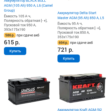
Аккумулятор BLACK BULL
AGM (105 Ah) 950 А, L6 (Camel
Group)
Аккумулятор Delta Start
Ёмкость 105 А·ч,
Master AGM (95 Ah) 850 А, L5
Полярность обратная [- +],
Ёмкость 95 А·ч,
Пусковой ток 950 А,
Полярность обратная [- +],
393x175x190
Пусковой ток 850 А,
586
р.
при сдаче акб
353x175x190
615
р.
694
р.
при сдаче акб
721
р.
Купить
Купить
Аккумулятор Kraft AGM (92