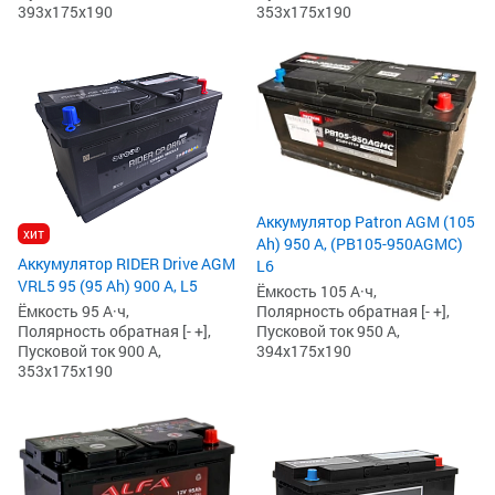
393x175x190
353x175x190
Аккумулятор Patron AGM (105
хит
Ah) 950 А, (PB105-950AGMC)
Аккумулятор RIDER Drive AGM
L6
VRL5 95 (95 Ah) 900 А, L5
Ёмкость 105 А·ч,
Полярность обратная [- +],
Ёмкость 95 А·ч,
Пусковой ток 950 А,
Полярность обратная [- +],
394x175x190
Пусковой ток 900 А,
353x175x190