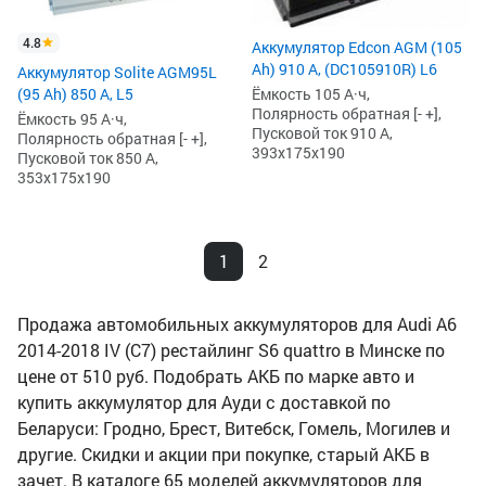
4.8
Аккумулятор Edcon AGM (105
Ah) 910 А, (DC105910R) L6
Аккумулятор Solite AGM95L
(95 Ah) 850 А, L5
Ёмкость 105 А·ч,
Полярность обратная [- +],
Ёмкость 95 А·ч,
Пусковой ток 910 А,
Полярность обратная [- +],
393x175x190
Пусковой ток 850 А,
353x175x190
1
2
Продажа автомобильных аккумуляторов для Audi A6
2014-2018 IV (C7) рестайлинг S6 quattro в Минске по
цене от 510 руб. Подобрать АКБ по марке авто и
купить аккумулятор для Ауди с доставкой по
Беларуси: Гродно, Брест, Витебск, Гомель, Могилев и
другие. Скидки и акции при покупке, старый АКБ в
зачет. В каталоге 65 моделей аккумуляторов для