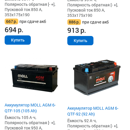
Полярность обратная [- +],
Полярность обратная [- +],
Пусковой ток 850 А,
Пусковой ток 850 А,
353x175x190
353x175x190
667
р.
при сдаче акб
886
р.
при сдаче акб
694
р.
913
р.
Купить
Купить
Аккумулятор MOLL AGM 6-
Аккумулятор MOLL AGM 6-
QTF-105 (105 Ah)
QTF-92 (92 Ah)
Ёмкость 105 А·ч,
Ёмкость 92 А·ч,
Полярность обратная [- +],
Полярность обратная [- +],
Пусковой ток 950 А,