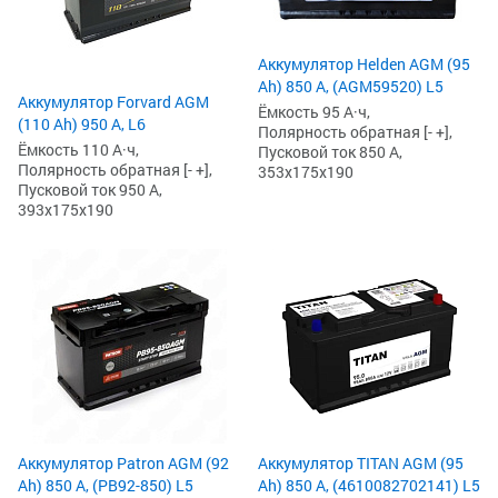
Аккумулятор Helden AGM (95
Ah) 850 А, (AGM59520) L5
Аккумулятор Forvard AGM
Ёмкость 95 А·ч,
(110 Ah) 950 А, L6
Полярность обратная [- +],
Ёмкость 110 А·ч,
Пусковой ток 850 А,
Полярность обратная [- +],
353x175x190
Пусковой ток 950 А,
393x175x190
Аккумулятор Patron AGM (92
Аккумулятор TITAN AGM (95
Ah) 850 А, (PB92-850) L5
Ah) 850 А, (4610082702141) L5