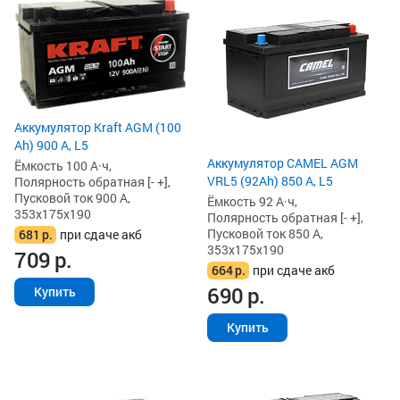
Аккумулятор Kraft AGM (100
Ah) 900 А, L5
Аккумулятор CAMEL AGM
Ёмкость 100 А·ч,
VRL5 (92Ah) 850 А, L5
Полярность обратная [- +],
Пусковой ток 900 А,
Ёмкость 92 А·ч,
353x175x190
Полярность обратная [- +],
Пусковой ток 850 А,
681
р.
при сдаче акб
353x175x190
709
р.
664
р.
при сдаче акб
690
р.
Купить
Купить