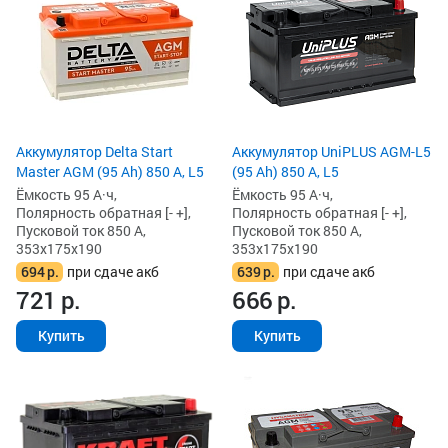
Аккумулятор Delta Start
Аккумулятор UniPLUS AGM-L5
Master AGM (95 Ah) 850 А, L5
(95 Ah) 850 А, L5
Ёмкость 95 А·ч,
Ёмкость 95 А·ч,
Полярность обратная [- +],
Полярность обратная [- +],
Пусковой ток 850 А,
Пусковой ток 850 А,
353x175x190
353x175x190
694
р.
при сдаче акб
639
р.
при сдаче акб
721
р.
666
р.
Купить
Купить