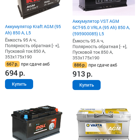
Аккумулятор VST AGM
Аккумулятор Kraft AGM (95
6СТ-95.0 VRLA (95 Ah) 850 А,
Ah) 850 А, L5
(595900085) L5
Ёмкость 95 А·ч,
Ёмкость 95 А·ч,
Полярность обратная [- +],
Полярность обратная [- +],
Пусковой ток 850 А,
Пусковой ток 850 А,
353x175x190
353x175x190
667
р.
при сдаче акб
886
р.
при сдаче акб
694
р.
913
р.
Купить
Купить