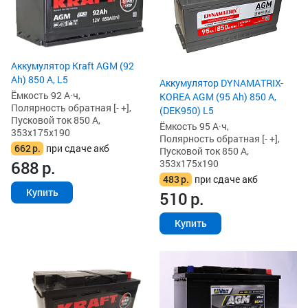
Аккумулятор Kraft AGM (92
Ah) 850 А, L5
Аккумулятор DYNAMATRIX-
Ёмкость 92 А·ч,
KOREA AGM (95 Ah) 850 А,
Полярность обратная [- +],
(DEK950) L5
Пусковой ток 850 А,
Ёмкость 95 А·ч,
353x175x190
Полярность обратная [- +],
662
р.
при сдаче акб
Пусковой ток 850 А,
353x175x190
688
р.
483
р.
при сдаче акб
Купить
510
р.
Купить