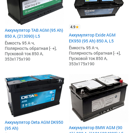
4.9
Аккумулятор TAB AGM (95 Ah)
Аккумулятор Exide AGM
850 А, (213090) L5
EK950 (95 Ah) 850 А, L5
Ёмкость 95 А·ч,
Ёмкость 95 А·ч,
Полярность обратная [- +],
Полярность обратная [- +],
Пусковой ток 850 А,
Пусковой ток 850 А,
353x175x190
353x175x190
Аккумулятор Deta AGM DK950
Аккумулятор BMW AGM (90
(95 Ah)