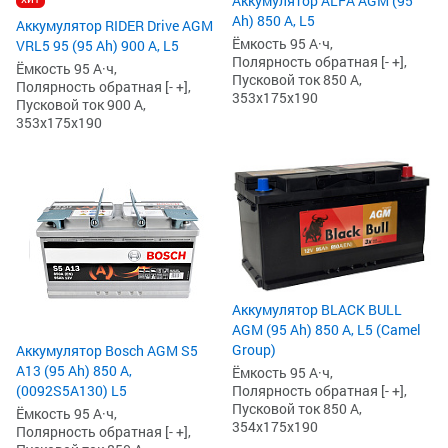
Аккумулятор ALFA AGM (95
Ah) 850 А, L5
Аккумулятор RIDER Drive AGM
Ёмкость 95 А·ч,
VRL5 95 (95 Ah) 900 А, L5
Полярность обратная [- +],
Ёмкость 95 А·ч,
Пусковой ток 850 А,
Полярность обратная [- +],
353x175x190
Пусковой ток 900 А,
353x175x190
Аккумулятор BLACK BULL
AGM (95 Ah) 850 А, L5 (Camel
Group)
Аккумулятор Bosch AGM S5
А13 (95 Ah) 850 А,
Ёмкость 95 А·ч,
Полярность обратная [- +],
(0092S5A130) L5
Пусковой ток 850 А,
Ёмкость 95 А·ч,
354x175x190
Полярность обратная [- +],