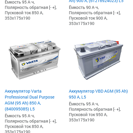
Ah) 900 А, (61216924023) L5
Ёмкость 95 А·ч,
Ёмкость 90 А·ч,
Полярность обратная [- +],
Полярность обратная [- +],
Пусковой ток 850 А,
Пусковой ток 900 А,
353x175x190
353x175x190
Аккумулятор Varta
Аккумулятор VBD AGM (95 Ah)
Professional Dual Purpose
950 А, L5
AGM (95 Ah) 850 А,
Ёмкость 95 А·ч,
(840095085) L5
Полярность обратная [- +],
Пусковой ток 950 А,
Ёмкость 95 А·ч,
353x175x190
Полярность обратная [- +],
Пусковой ток 850 А,
353x175x190