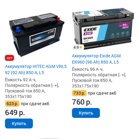
4.9
Аккумулятор Exide AGM
хит
EK960 (96 Ah) 850 А, L5
Аккумулятор HITEC AGM VRL5
Ёмкость 96 А·ч,
92 (92 Ah) 850 А, L5
Полярность обратная [- +],
Ёмкость 92 А·ч,
Пусковой ток 850 А,
Полярность обратная [- +],
353x175x190
Пусковой ток 850 А,
733
р.
при сдаче акб
353x175x190
760
р.
623
р.
при сдаче акб
649
р.
Купить
Купить