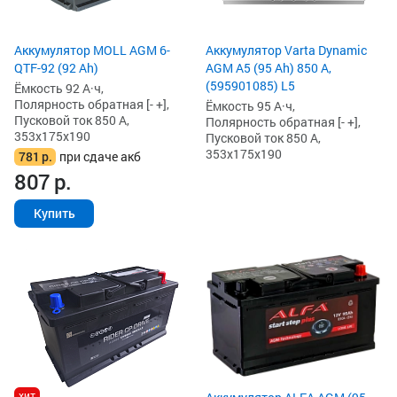
Аккумулятор MOLL AGM 6-
Аккумулятор Varta Dynamic
QTF-92 (92 Ah)
AGM A5 (95 Ah) 850 А,
(595901085) L5
Ёмкость 92 А·ч,
Полярность обратная [- +],
Ёмкость 95 А·ч,
Пусковой ток 850 А,
Полярность обратная [- +],
353x175x190
Пусковой ток 850 А,
353x175x190
781
р.
при сдаче акб
807
р.
Купить
хит