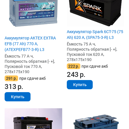
Аккумулятор Spark 6СТ-75 (75
Ah) 620 А, (SPA75-3-R) L3
Аккумулятор AKTEX EXTRA
EFB (77 Ah) 770 А,
Ёмкость 75 А·ч,
Полярность обратная [- +],
(ATEXPEFB77-3-R) L3
Пусковой ток 620 А,
Ёмкость 77 А·ч,
278x175x190
Полярность обратная [- +],
222
р.
при сдаче акб
Пусковой ток 770 А,
278x175x190
243
р.
291
р.
при сдаче акб
313
р.
Купить
Купить