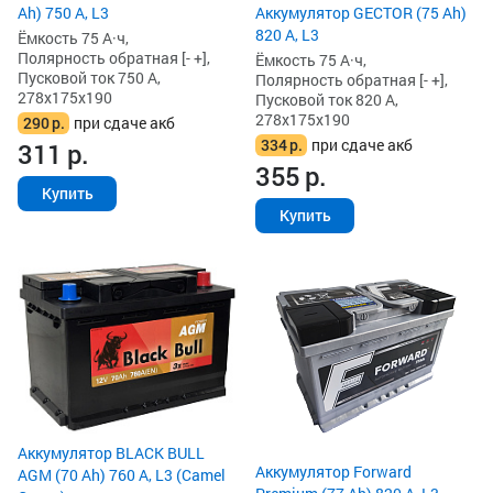
Аккумулятор GECTOR (75 Ah)
Ah) 750 А, L3
820 А, L3
Ёмкость 75 А·ч,
Полярность обратная [- +],
Ёмкость 75 А·ч,
Пусковой ток 750 А,
Полярность обратная [- +],
278x175x190
Пусковой ток 820 А,
278x175x190
290
р.
при сдаче акб
334
р.
при сдаче акб
311
р.
355
р.
Купить
Купить
Аккумулятор BLACK BULL
Аккумулятор Forward
AGM (70 Ah) 760 А, L3 (Camel