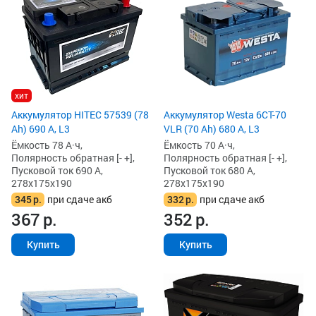
хит
Аккумулятор HITEC 57539 (78
Аккумулятор Westa 6СТ-70
Ah) 690 А, L3
VLR (70 Ah) 680 А, L3
Ёмкость 78 А·ч,
Ёмкость 70 А·ч,
Полярность обратная [- +],
Полярность обратная [- +],
Пусковой ток 690 А,
Пусковой ток 680 А,
278x175x190
278x175x190
345
р.
при сдаче акб
332
р.
при сдаче акб
367
р.
352
р.
Купить
Купить