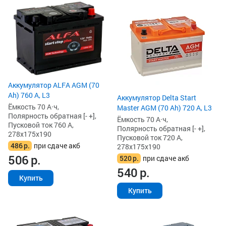
Аккумулятор ALFA AGM (70
Ah) 760 А, L3
Аккумулятор Delta Start
Ёмкость 70 А·ч,
Master AGM (70 Ah) 720 А, L3
Полярность обратная [- +],
Ёмкость 70 А·ч,
Пусковой ток 760 А,
Полярность обратная [- +],
278x175x190
Пусковой ток 720 А,
486
р.
при сдаче акб
278x175x190
506
р.
520
р.
при сдаче акб
540
р.
Купить
Купить