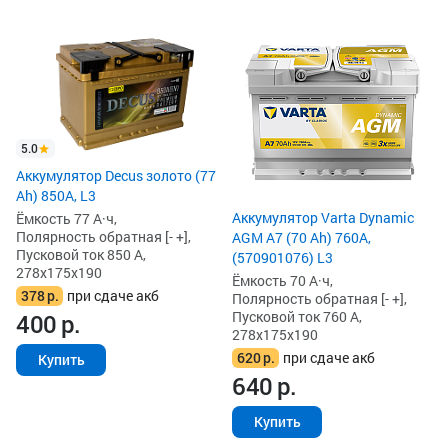
5.0
Аккумулятор Decus золото (77
Ah) 850А, L3
Аккумулятор Varta Dynamic
Ёмкость 77 А·ч,
Полярность обратная [- +],
AGM A7 (70 Ah) 760A,
Пусковой ток 850 А,
(570901076) L3
278x175x190
Ёмкость 70 А·ч,
378
р.
при сдаче акб
Полярность обратная [- +],
Пусковой ток 760 А,
400
р.
278x175x190
620
р.
при сдаче акб
Купить
640
р.
Купить