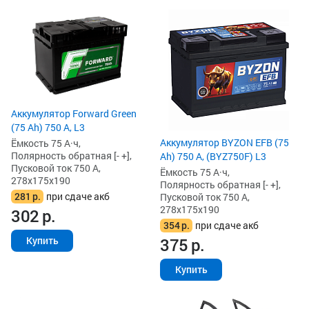
Аккумулятор Forward Green
(75 Ah) 750 А, L3
Аккумулятор BYZON EFB (75
Ёмкость 75 А·ч,
Полярность обратная [- +],
Ah) 750 А, (BYZ750F) L3
Пусковой ток 750 А,
Ёмкость 75 А·ч,
278x175x190
Полярность обратная [- +],
281
р.
при сдаче акб
Пусковой ток 750 А,
278x175x190
302
р.
354
р.
при сдаче акб
375
р.
Купить
Купить