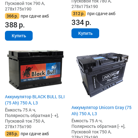
Пусковой ток 780 А,
Пусковой ток 790 А,
278x175x190
278x175x190
312
р.
при сдаче акб
366
р.
при сдаче акб
334
р.
388
р.
Купить
Купить
Аккумулятор BLACK BULL SLI
(75 Ah) 750 А, L3
Аккумулятор Unicorn Gray (75
Ёмкость 75 А·ч,
Ah) 750 А, L3
Полярность обратная [- +],
Ёмкость 75 А·ч,
Пусковой ток 750 А,
Полярность обратная [- +],
278x175x190
Пусковой ток 750 А,
285
р.
при сдаче акб
278x175x190