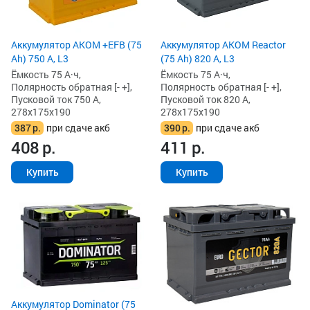
Аккумулятор AKOM +EFB (75
Аккумулятор AKOM Reactor
Ah) 750 А, L3
(75 Ah) 820 А, L3
Ёмкость 75 А·ч,
Ёмкость 75 А·ч,
Полярность обратная [- +],
Полярность обратная [- +],
Пусковой ток 750 А,
Пусковой ток 820 А,
278x175x190
278x175x190
387
р.
при сдаче акб
390
р.
при сдаче акб
408
р.
411
р.
Купить
Купить
Аккумулятор Dominator (75