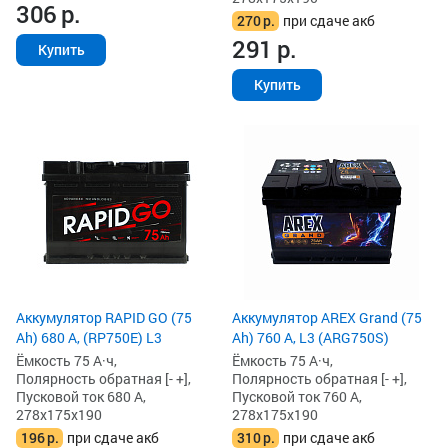
306
р.
270
р.
при сдаче акб
291
р.
Купить
Купить
Аккумулятор RAPID GO (75
Аккумулятор AREX Grand (75
Ah) 680 А, (RP750E) L3
Ah) 760 А, L3 (ARG750S)
Ёмкость 75 А·ч,
Ёмкость 75 А·ч,
Полярность обратная [- +],
Полярность обратная [- +],
Пусковой ток 680 А,
Пусковой ток 760 А,
278x175x190
278x175x190
196
р.
при сдаче акб
310
р.
при сдаче акб