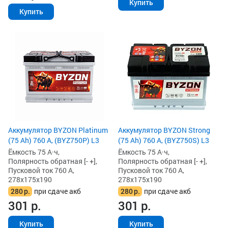
Купить
Купить
Аккумулятор BYZON Platinum
Аккумулятор BYZON Strong
(75 Ah) 760 А, (BYZ750P) L3
(75 Ah) 760 А, (BYZ750S) L3
Ёмкость 75 А·ч,
Ёмкость 75 А·ч,
Полярность обратная [- +],
Полярность обратная [- +],
Пусковой ток 760 А,
Пусковой ток 760 А,
278x175x190
278x175x190
280
р.
при сдаче акб
280
р.
при сдаче акб
301
р.
301
р.
Купить
Купить