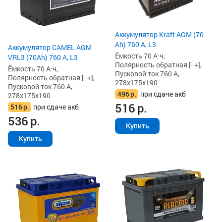
Аккумулятор Kraft AGM (70
Ah) 760 А, L3
Аккумулятор CAMEL AGM
Ёмкость 70 А·ч,
VRL3 (70Ah) 760 А, L3
Полярность обратная [- +],
Ёмкость 70 А·ч,
Пусковой ток 760 А,
Полярность обратная [- +],
278x175x190
Пусковой ток 760 А,
496
р.
при сдаче акб
278x175x190
516
р.
516
р.
при сдаче акб
536
р.
Купить
Купить