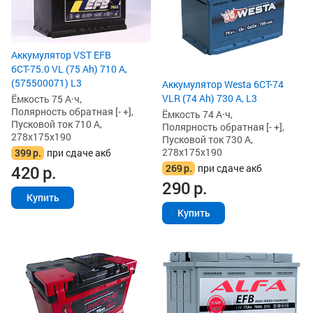
Аккумулятор VST EFB
6СТ-75.0 VL (75 Ah) 710 А,
(575500071) L3
Аккумулятор Westa 6СТ-74
VLR (74 Ah) 730 А, L3
Ёмкость 75 А·ч,
Полярность обратная [- +],
Ёмкость 74 А·ч,
Пусковой ток 710 А,
Полярность обратная [- +],
278x175x190
Пусковой ток 730 А,
278x175x190
399
р.
при сдаче акб
269
р.
при сдаче акб
420
р.
290
р.
Купить
Купить