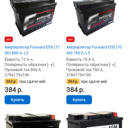
хит
хит
Аккумулятор Forward EFB (77
Аккумулятор Forward EFB (70
Ah) 800 А, L3
Ah) 760 А, L3
Ёмкость 77 А·ч,
Ёмкость 70 А·ч,
Полярность обратная [- +],
Полярность обратная [- +],
Пусковой ток 800 А,
Пусковой ток 760 А,
278x175x190
278x175x190
362
р.
при сдаче акб
364
р.
при сдаче акб
384
р.
384
р.
Купить
Купить