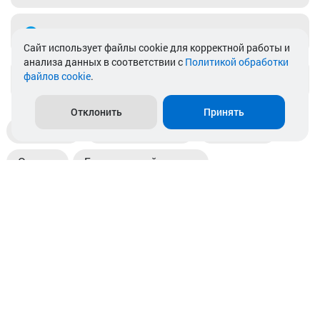
Telegram
Cайт использует файлы cookie для корректной работы и
анализа данных в соответствии с
Политикой обработки
файлов cookie
.
info@akkamulik.by
Отклонить
Принять
Доставка
Пункты выдачи
Магазины
Оплата
Безналичный расчет
Прием б/у акб
Информация
Отзывы
Контакты
© 2026. ООО «Аккамулик». 220056, Беларусь, г. Минск,
пр. Независимости, д.199.
УНП 192748524. Зарегистрирован в торговом реестре
№ 369712 от 01.03.2017