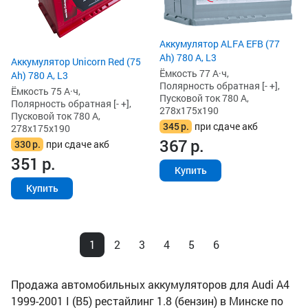
Аккумулятор ALFA EFB (77
Ah) 780 А, L3
Аккумулятор Unicorn Red (75
Ёмкость 77 А·ч,
Ah) 780 А, L3
Полярность обратная [- +],
Ёмкость 75 А·ч,
Пусковой ток 780 А,
Полярность обратная [- +],
278x175x190
Пусковой ток 780 А,
345
р.
при сдаче акб
278x175x190
367
р.
330
р.
при сдаче акб
351
р.
Купить
Купить
1
2
3
4
5
6
Продажа автомобильных аккумуляторов для Audi A4
1999-2001 I (B5) рестайлинг 1.8 (бензин) в Минске по