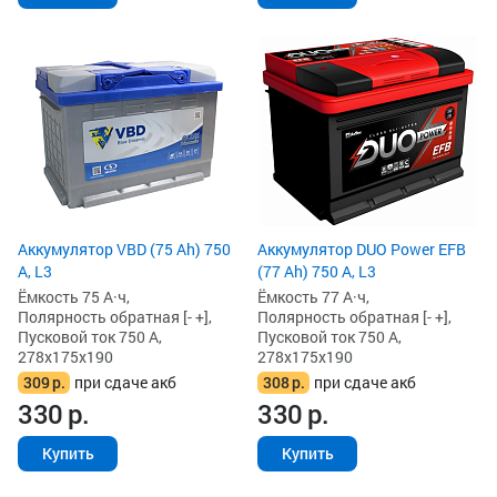
Аккумулятор VBD (75 Ah) 750
Аккумулятор DUO Power EFB
А, L3
(77 Ah) 750 А, L3
Ёмкость 75 А·ч,
Ёмкость 77 А·ч,
Полярность обратная [- +],
Полярность обратная [- +],
Пусковой ток 750 А,
Пусковой ток 750 А,
278x175x190
278x175x190
309
р.
при сдаче акб
308
р.
при сдаче акб
330
р.
330
р.
Купить
Купить