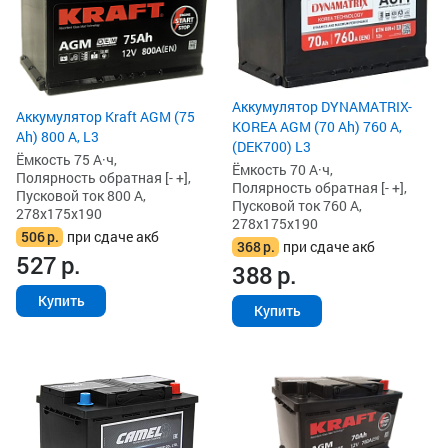
Аккумулятор DYNAMATRIX-
Аккумулятор Kraft AGM (75
KOREA AGM (70 Ah) 760 А,
Ah) 800 А, L3
(DEK700) L3
Ёмкость 75 А·ч,
Ёмкость 70 А·ч,
Полярность обратная [- +],
Полярность обратная [- +],
Пусковой ток 800 А,
Пусковой ток 760 А,
278x175x190
278x175x190
506
р.
при сдаче акб
368
р.
при сдаче акб
527
р.
388
р.
Купить
Купить