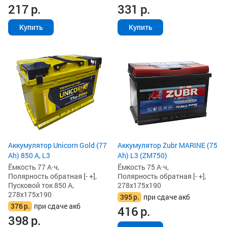
217
р.
331
р.
Купить
Купить
Аккумулятор Unicorn Gold (77
Аккумулятор Zubr MARINE (75
Ah) 850 А, L3
Ah) L3 (ZM750)
Ёмкость 77 А·ч,
Ёмкость 75 А·ч,
Полярность обратная [- +],
Полярность обратная [- +],
Пусковой ток 850 А,
278x175x190
278x175x190
395
р.
при сдаче акб
376
р.
при сдаче акб
416
р.
398
р.