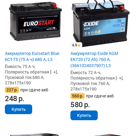
4.9
Аккумулятор Eurostart Blue
Аккумулятор Exide AGM
6CT-75 (75 А·ч) 680 А, L3
EK720 (72 Ah) 760 А,
(3661024037907) L3
Ёмкость 75 А·ч,
Полярность обратная [- +],
Ёмкость 72 А·ч,
Пусковой ток 680 А,
Полярность обратная [- +],
278x175x190
Пусковой ток 760 А,
278x175x190
227
р.
при сдаче акб
560
р.
при сдаче акб
248
р.
580
р.
Купить
Купить