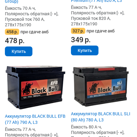
Premium (77 Ah) 820 А, L3
Group)
Ёмкость 77 А·ч,
Ёмкость 70 А·ч,
Полярность обратная [- +],
Полярность обратная [- +],
Пусковой ток 820 А,
Пусковой ток 760 А,
278x175x190
278x175x190
327
р.
при сдаче акб
458
р.
при сдаче акб
349
р.
478
р.
Купить
Купить
Аккумулятор BLACK BULL SLI
Аккумулятор BLACK BULL EFB
(80 Ah) 780 А, L3
(77 Ah) 790 А, L3
Ёмкость 80 А·ч,
Ёмкость 77 А·ч,
Полярность обратная [- +],
Полярность обратная [- +],