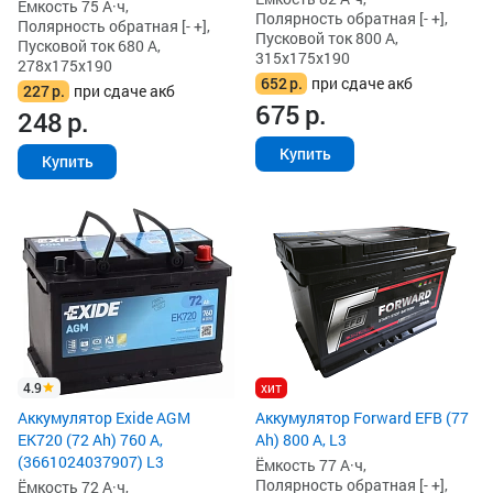
Ёмкость 75 А·ч,
Полярность обратная [- +],
Полярность обратная [- +],
Пусковой ток 800 А,
Пусковой ток 680 А,
315x175x190
278x175x190
652
р.
при сдаче акб
227
р.
при сдаче акб
675
р.
248
р.
Купить
Купить
4.9
хит
Аккумулятор Exide AGM
Аккумулятор Forward EFB (77
EK720 (72 Ah) 760 А,
Ah) 800 А, L3
(3661024037907) L3
Ёмкость 77 А·ч,
Полярность обратная [- +],
Ёмкость 72 А·ч,