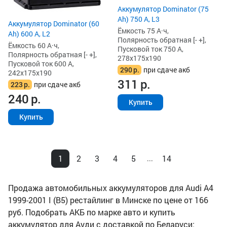
Аккумулятор Dominator (75
Ah) 750 А, L3
Аккумулятор Dominator (60
Ёмкость 75 А·ч,
Ah) 600 А, L2
Полярность обратная [- +],
Ёмкость 60 А·ч,
Пусковой ток 750 А,
Полярность обратная [- +],
278x175x190
Пусковой ток 600 А,
290
р.
при сдаче акб
242x175x190
311
р.
223
р.
при сдаче акб
240
р.
Купить
Купить
1
2
3
4
5
14
...
Продажа автомобильных аккумуляторов для Audi A4
1999-2001 I (B5) рестайлинг в Минске по цене от 166
руб. Подобрать АКБ по марке авто и купить
аккумулятор для Ауди с доставкой по Беларуси: