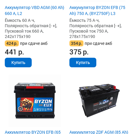
Аккумулятор VBD AGM (60 Ah)
Аккумулятор BYZON EFB (75
660 А, L2
Ah) 750 А, (BYZ750F) L3
Ёмкость 60 А·ч,
Ёмкость 75 А·ч,
Полярность обратная [- +],
Полярность обратная [- +],
Пусковой ток 660 А,
Пусковой ток 750 А,
242x175x190
278x175x190
424
р.
при сдаче акб
354
р.
при сдаче акб
441
р.
375
р.
Купить
Купить
Аккумулятор BYZON EFB (65
Аккумулятор ZDF AGM (85 Ah)