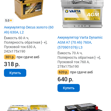
5.0
Аккумулятор Decus золото (60
Ah) 630A, L2
Аккумулятор Varta Dynamic
Ёмкость 60 А·ч,
Полярность обратная [- +],
AGM A7 (70 Ah) 760A,
Пусковой ток 630 А,
(570901076) L3
242x175x190
Ёмкость 70 А·ч,
301
р.
при сдаче акб
Полярность обратная [- +],
Пусковой ток 760 А,
318
р.
278x175x190
620
р.
при сдаче акб
Купить
640
р.
Купить