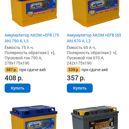
Аккумулятор AKOM +EFB (75
Аккумулятор AKOM +EFB (65
Ah) 750 А, L3
Ah) 670 А, L2
Ёмкость 75 А·ч,
Ёмкость 65 А·ч,
Полярность обратная [- +],
Полярность обратная [- +],
Пусковой ток 750 А,
Пусковой ток 670 А,
278x175x190
242x175x190
387
р.
при сдаче акб
339
р.
при сдаче акб
408
р.
357
р.
Купить
Купить