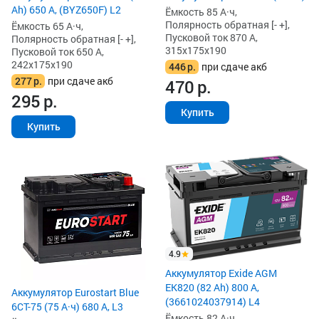
Ah) 650 А, (BYZ650F) L2
Ёмкость 85 А·ч,
Полярность обратная [- +],
Ёмкость 65 А·ч,
Пусковой ток 870 А,
Полярность обратная [- +],
315x175x190
Пусковой ток 650 А,
242x175x190
446
р.
при сдаче акб
277
р.
при сдаче акб
470
р.
295
р.
Купить
Купить
4.9
Аккумулятор Exide AGM
EK820 (82 Ah) 800 А,
Аккумулятор Eurostart Blue
(3661024037914) L4
6CT-75 (75 А·ч) 680 А, L3
Ёмкость 82 А·ч,