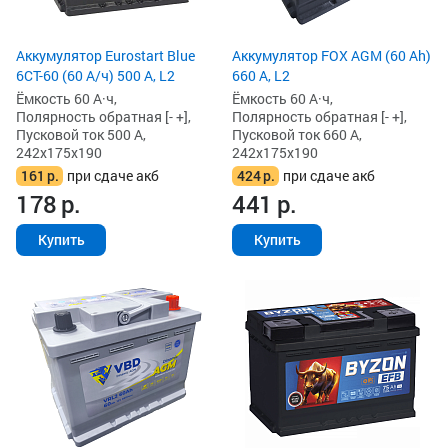
Аккумулятор Eurostart Blue
Аккумулятор FOX AGM (60 Ah)
6CT-60 (60 А/ч) 500 А, L2
660 А, L2
Ёмкость 60 А·ч,
Ёмкость 60 А·ч,
Полярность обратная [- +],
Полярность обратная [- +],
Пусковой ток 500 А,
Пусковой ток 660 А,
242x175x190
242x175x190
161
р.
при сдаче акб
424
р.
при сдаче акб
178
р.
441
р.
Купить
Купить