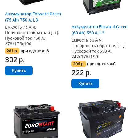
Аккумулятор Forward Green
(75 Ah) 750 А, L3
Аккумулятор Forward Green
Ёмкость 75 А·ч,
Полярность обратная [- +],
(60 Ah) 550 А, L2
Пусковой ток 750 А,
Ёмкость 60 А·ч,
278x175x190
Полярность обратная [- +],
281
р.
при сдаче акб
Пусковой ток 550 А,
242x175x190
302
р.
205
р.
при сдаче акб
222
р.
Купить
Купить