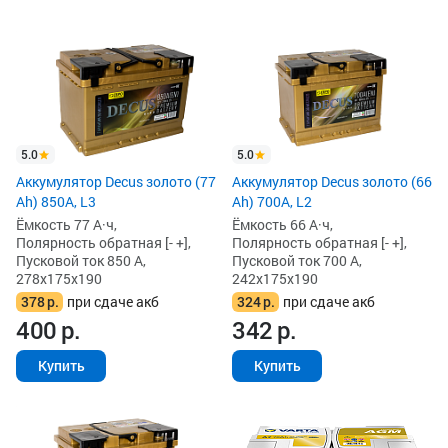
5.0
5.0
Аккумулятор Decus золото (77
Аккумулятор Decus золото (66
Ah) 850А, L3
Ah) 700A, L2
Ёмкость 77 А·ч,
Ёмкость 66 А·ч,
Полярность обратная [- +],
Полярность обратная [- +],
Пусковой ток 850 А,
Пусковой ток 700 А,
278x175x190
242x175x190
378
р.
при сдаче акб
324
р.
при сдаче акб
400
р.
342
р.
Купить
Купить