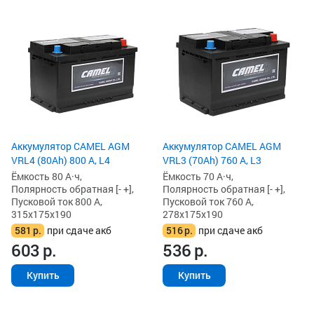
Аккумулятор CAMEL AGM
Аккумулятор CAMEL AGM
VRL4 (80Ah) 800 А, L4
VRL3 (70Ah) 760 А, L3
Ёмкость 80 А·ч,
Ёмкость 70 А·ч,
Полярность обратная [- +],
Полярность обратная [- +],
Пусковой ток 800 А,
Пусковой ток 760 А,
315x175x190
278x175x190
581
р.
при сдаче акб
516
р.
при сдаче акб
603
р.
536
р.
Купить
Купить