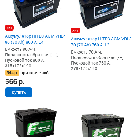
хит
хит
Аккумулятор HITEC AGM VRL4
Аккумулятор HITEC AGM VRL3
80 (80 Ah) 800 А, L4
70 (70 Ah) 760 А, L3
Ёмкость 80 А·ч,
Ёмкость 70 А·ч,
Полярность обратная [- +],
Полярность обратная [- +],
Пусковой ток 800 А,
Пусковой ток 760 А,
315x175x190
278x175x190
544
р.
при сдаче акб
566
р.
Купить