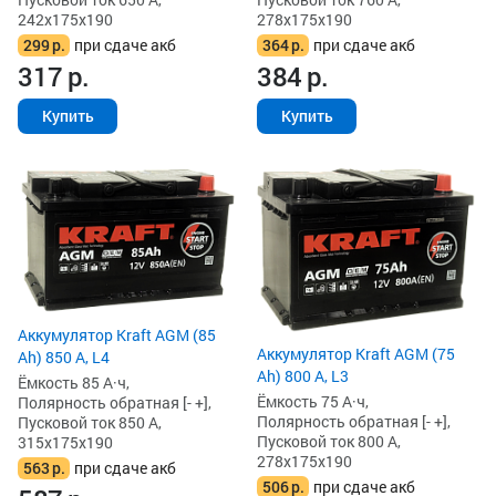
242x175x190
278x175x190
299
р.
при сдаче акб
364
р.
при сдаче акб
317
р.
384
р.
Купить
Купить
Аккумулятор Kraft AGM (85
Аккумулятор Kraft AGM (75
Ah) 850 А, L4
Ah) 800 А, L3
Ёмкость 85 А·ч,
Ёмкость 75 А·ч,
Полярность обратная [- +],
Полярность обратная [- +],
Пусковой ток 850 А,
Пусковой ток 800 А,
315x175x190
278x175x190
563
р.
при сдаче акб
506
р.
при сдаче акб