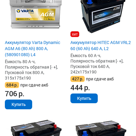
хит
Аккумулятор Varta Dynamic
Аккумулятор HITEC AGM VRL2
AGM A6 (80 Ah) 800 А,
60 (60 Ah) 640 А, L2
(580901080) L4
Ёмкость 60 А·ч,
Полярность обратная [- +],
Ёмкость 80 А·ч,
Пусковой ток 640 А,
Полярность обратная [- +],
242x175x190
Пусковой ток 800 А,
315x175x190
427
р.
при сдаче акб
684
р.
при сдаче акб
444
р.
706
р.
Купить
Купить