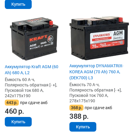
Купить
Аккумулятор DYNAMATRIX-
Аккумулятор Kraft AGM (60
KOREA AGM (70 Ah) 760 А,
Ah) 680 А, L2
(DEK700) L3
Ёмкость 60 А·ч,
Ёмкость 70 А·ч,
Полярность обратная [- +],
Полярность обратная [- +],
Пусковой ток 680 А,
Пусковой ток 760 А,
242x175x190
278x175x190
443
р.
при сдаче акб
368
р.
при сдаче акб
460
р.
388
р.
Купить
Купить