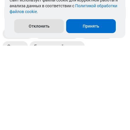
анализа данных в соответствии с
Политикой обработки
файлов cookie
.
info@akkamulik.by
Отклонить
Принять
Доставка
Пункты выдачи
Магазины
Оплата
Безналичный расчет
Прием б/у акб
Информация
Отзывы
Контакты
© 2026. ООО «Аккамулик». 220056, Беларусь, г. Минск,
пр. Независимости, д.199.
УНП 192748524. Зарегистрирован в торговом реестре
№ 369712 от 01.03.2017