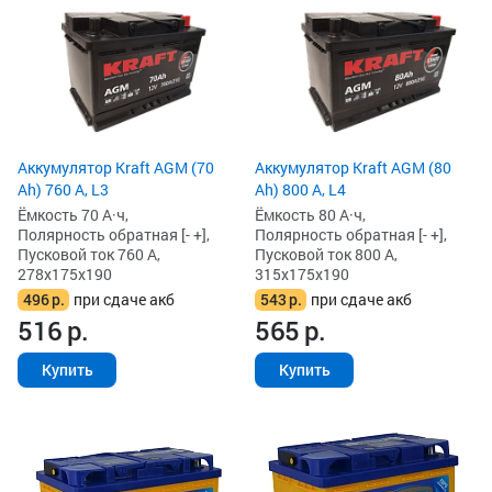
Аккумулятор Kraft AGM (70
Аккумулятор Kraft AGM (80
Ah) 760 А, L3
Ah) 800 А, L4
Ёмкость 70 А·ч,
Ёмкость 80 А·ч,
Полярность обратная [- +],
Полярность обратная [- +],
Пусковой ток 760 А,
Пусковой ток 800 А,
278x175x190
315x175x190
496
р.
при сдаче акб
543
р.
при сдаче акб
516
р.
565
р.
Купить
Купить