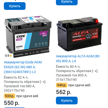
Купить
Купить
4.9
Аккумулятор ALFA AGM (80
Ah) 800 А, L4
Аккумулятор Exide AGM
Ёмкость 80 А·ч,
EK620 (62 Ah) 680 А,
Полярность обратная [- +],
(3661024037891) L2
Пусковой ток 800 А,
Ёмкость 62 А·ч,
315x175x190
Полярность обратная [- +],
540
р.
при сдаче акб
Пусковой ток 680 А,
562
р.
242x175x190
533
р.
при сдаче акб
Купить
550
р.