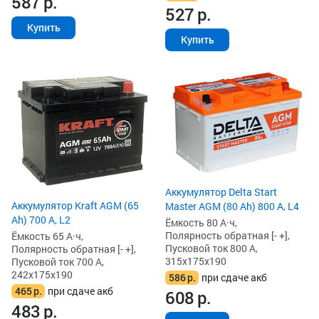
587
р.
527
р.
Купить
Купить
Аккумулятор Delta Start
Аккумулятор Kraft AGM (65
Master AGM (80 Ah) 800 А, L4
Ah) 700 А, L2
Ёмкость 80 А·ч,
Полярность обратная [- +],
Ёмкость 65 А·ч,
Пусковой ток 800 А,
Полярность обратная [- +],
315x175x190
Пусковой ток 700 А,
242x175x190
586
р.
при сдаче акб
465
р.
при сдаче акб
608
р.
483
р.