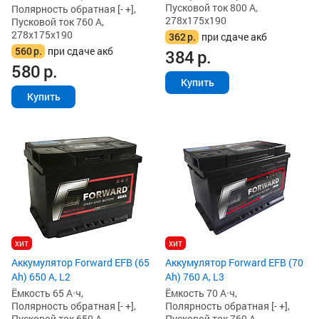
Пусковой ток 800 А,
Полярность обратная [- +],
278x175x190
Пусковой ток 760 А,
278x175x190
362
р.
при сдаче акб
560
р.
при сдаче акб
384
р.
580
р.
Купить
Купить
хит
хит
Аккумулятор Forward EFB (65
Аккумулятор Forward EFB (70
Ah) 650 А, L2
Ah) 760 А, L3
Ёмкость 65 А·ч,
Ёмкость 70 А·ч,
Полярность обратная [- +],
Полярность обратная [- +],
Пусковой ток 650 А,
Пусковой ток 760 А,