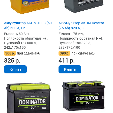
Аккумулятор AKOM +EFB (60
Аккумулятор AKOM Reactor
Ah) 600 А, L2
(75 Ah) 820 А, L3
Ёмкость 60 А·ч,
Ёмкость 75 А·ч,
Полярность обратная [- +],
Полярность обратная [- +],
Пусковой ток 600 А,
Пусковой ток 820 А,
242x175x190
278x175x190
308
р.
при сдаче акб
390
р.
при сдаче акб
325
р.
411
р.
Купить
Купить