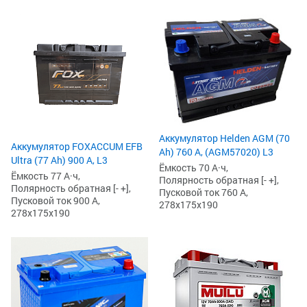
Аккумулятор Helden AGM (70
Аккумулятор FOXACCUM EFB
Ah) 760 А, (AGM57020) L3
Ultra (77 Ah) 900 А, L3
Ёмкость 70 А·ч,
Ёмкость 77 А·ч,
Полярность обратная [- +],
Полярность обратная [- +],
Пусковой ток 760 А,
Пусковой ток 900 А,
278x175x190
278x175x190