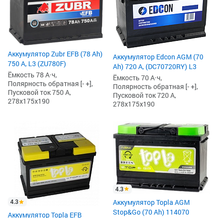
Аккумулятор Zubr EFB (78 Ah)
Аккумулятор Edcon AGM (70
750 А, L3 (ZU780F)
Ah) 720 А, (DC70720RY) L3
Ёмкость 78 А·ч,
Ёмкость 70 А·ч,
Полярность обратная [- +],
Полярность обратная [- +],
Пусковой ток 750 А,
Пусковой ток 720 А,
278x175x190
278x175x190
4.3
Аккумулятор Topla AGM
4.3
Stop&Go (70 Ah) 114070
Аккумулятор Topla EFB