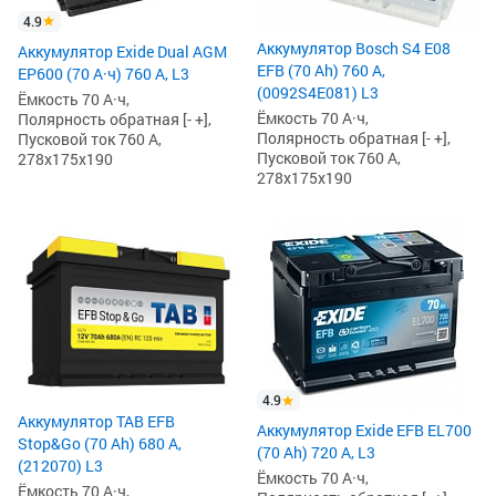
4.9
Аккумулятор Bosch S4 E08
Аккумулятор Exide Dual AGM
EFB (70 Ah) 760 А,
EP600 (70 А·ч) 760 А, L3
(0092S4E081) L3
Ёмкость 70 А·ч,
Ёмкость 70 А·ч,
Полярность обратная [- +],
Полярность обратная [- +],
Пусковой ток 760 А,
Пусковой ток 760 А,
278x175x190
278x175x190
4.9
Аккумулятор TAB EFB
Аккумулятор Exide EFB EL700
Stop&Go (70 Ah) 680 А,
(70 Ah) 720 А, L3
(212070) L3
Ёмкость 70 А·ч,
Ёмкость 70 А·ч,