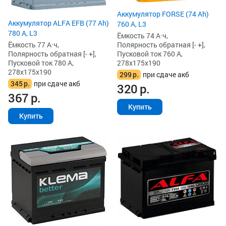
Аккумулятор FORSE (74 Ah)
Аккумулятор ALFA EFB (77 Ah)
760 А, L3
780 А, L3
Ёмкость 74 А·ч,
Ёмкость 77 А·ч,
Полярность обратная [- +],
Полярность обратная [- +],
Пусковой ток 760 А,
Пусковой ток 780 А,
278x175x190
278x175x190
299
р.
при сдаче акб
345
р.
при сдаче акб
320
р.
367
р.
Купить
Купить