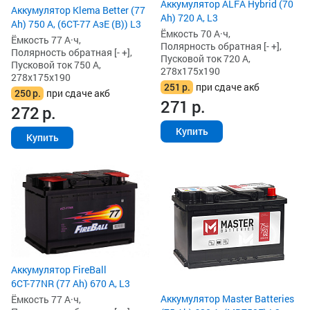
Аккумулятор ALFA Hybrid (70
Аккумулятор Klema Better (77
Ah) 720 А, L3
Ah) 750 А, (6СТ-77 АзЕ (B)) L3
Ёмкость 70 А·ч,
Ёмкость 77 А·ч,
Полярность обратная [- +],
Полярность обратная [- +],
Пусковой ток 720 А,
Пусковой ток 750 А,
278x175x190
278x175x190
251
р.
при сдаче акб
250
р.
при сдаче акб
271
р.
272
р.
Купить
Купить
Аккумулятор FireBall
6СТ-77NR (77 Ah) 670 А, L3
Аккумулятор Master Batteries
Ёмкость 77 А·ч,