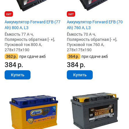
хит
хит
Аккумулятор Forward EFB (77
Аккумулятор Forward EFB (70
Ah) 800 А, L3
Ah) 760 А, L3
Ёмкость 77 А·ч,
Ёмкость 70 А·ч,
Полярность обратная [- +],
Полярность обратная [- +],
Пусковой ток 800 А,
Пусковой ток 760 А,
278x175x190
278x175x190
362
р.
при сдаче акб
364
р.
при сдаче акб
384
р.
384
р.
Купить
Купить