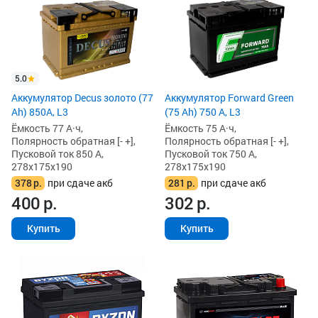
5.0
Аккумулятор Decus золото (77
Аккумулятор Forward Green
Ah) 850А, L3
(75 Ah) 750 А, L3
Ёмкость 77 А·ч,
Ёмкость 75 А·ч,
Полярность обратная [- +],
Полярность обратная [- +],
Пусковой ток 850 А,
Пусковой ток 750 А,
278x175x190
278x175x190
378
р.
при сдаче акб
281
р.
при сдаче акб
400
р.
302
р.
Купить
Купить