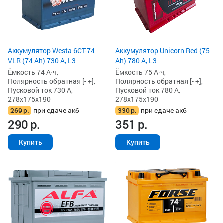
Аккумулятор Westa 6СТ-74
Аккумулятор Unicorn Red (75
VLR (74 Ah) 730 А, L3
Ah) 780 А, L3
Ёмкость 74 А·ч,
Ёмкость 75 А·ч,
Полярность обратная [- +],
Полярность обратная [- +],
Пусковой ток 730 А,
Пусковой ток 780 А,
278x175x190
278x175x190
269
р.
при сдаче акб
330
р.
при сдаче акб
290
р.
351
р.
Купить
Купить