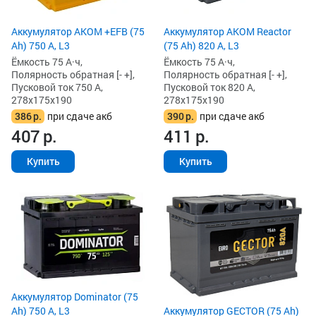
Аккумулятор AKOM +EFB (75
Аккумулятор AKOM Reactor
Ah) 750 А, L3
(75 Ah) 820 А, L3
Ёмкость 75 А·ч,
Ёмкость 75 А·ч,
Полярность обратная [- +],
Полярность обратная [- +],
Пусковой ток 750 А,
Пусковой ток 820 А,
278x175x190
278x175x190
386
р.
при сдаче акб
390
р.
при сдаче акб
407
р.
411
р.
Купить
Купить
Аккумулятор Dominator (75
Ah) 750 А, L3
Аккумулятор GECTOR (75 Ah)