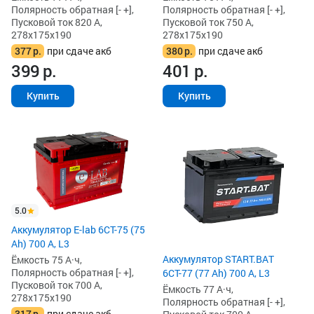
Полярность обратная [- +],
Полярность обратная [- +],
Пусковой ток 820 А,
Пусковой ток 750 А,
278x175x190
278x175x190
377
р.
при сдаче акб
380
р.
при сдаче акб
399
р.
401
р.
Купить
Купить
5.0
Аккумулятор E-lab 6СТ-75 (75
Ah) 700 А, L3
Аккумулятор START.BAT
Ёмкость 75 А·ч,
Полярность обратная [- +],
6СТ-77 (77 Ah) 700 А, L3
Пусковой ток 700 А,
Ёмкость 77 А·ч,
278x175x190
Полярность обратная [- +],
317
р.
при сдаче акб