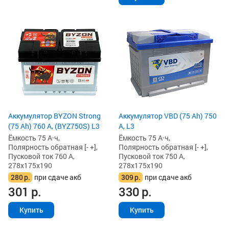
Аккумулятор BYZON Strong
Аккумулятор VBD (75 Ah) 750
(75 Ah) 760 А, (BYZ750S) L3
А, L3
Ёмкость 75 А·ч,
Ёмкость 75 А·ч,
Полярность обратная [- +],
Полярность обратная [- +],
Пусковой ток 760 А,
Пусковой ток 750 А,
278x175x190
278x175x190
280
р.
при сдаче акб
309
р.
при сдаче акб
301
р.
330
р.
Купить
Купить