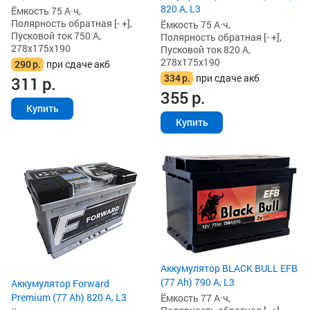
820 А, L3
Ёмкость 75 А·ч,
Полярность обратная [- +],
Ёмкость 75 А·ч,
Пусковой ток 750 А,
Полярность обратная [- +],
278x175x190
Пусковой ток 820 А,
278x175x190
290
р.
при сдаче акб
334
р.
при сдаче акб
311
р.
355
р.
Купить
Купить
Аккумулятор BLACK BULL EFB
(77 Ah) 790 А, L3
Аккумулятор Forward
Premium (77 Ah) 820 А, L3
Ёмкость 77 А·ч,