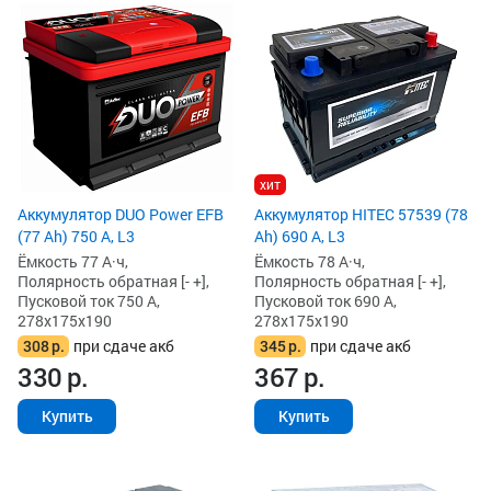
хит
Аккумулятор DUO Power EFB
Аккумулятор HITEC 57539 (78
(77 Ah) 750 А, L3
Ah) 690 А, L3
Ёмкость 77 А·ч,
Ёмкость 78 А·ч,
Полярность обратная [- +],
Полярность обратная [- +],
Пусковой ток 750 А,
Пусковой ток 690 А,
278x175x190
278x175x190
308
р.
при сдаче акб
345
р.
при сдаче акб
330
р.
367
р.
Купить
Купить