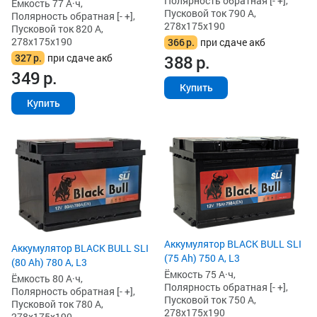
Полярность обратная [- +],
Ёмкость 77 А·ч,
Пусковой ток 790 А,
Полярность обратная [- +],
278x175x190
Пусковой ток 820 А,
278x175x190
366
р.
при сдаче акб
327
р.
при сдаче акб
388
р.
349
р.
Купить
Купить
Аккумулятор BLACK BULL SLI
Аккумулятор BLACK BULL SLI
(75 Ah) 750 А, L3
(80 Ah) 780 А, L3
Ёмкость 75 А·ч,
Ёмкость 80 А·ч,
Полярность обратная [- +],
Полярность обратная [- +],
Пусковой ток 750 А,
Пусковой ток 780 А,
278x175x190
278x175x190