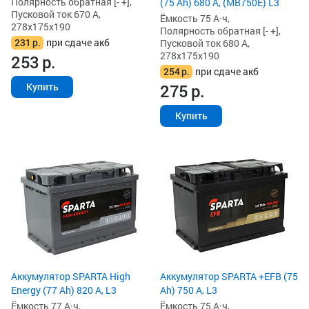
Полярность обратная [- +],
(75 Ah) 680 А, (MB750E) L3
Пусковой ток 670 А,
Ёмкость 75 А·ч,
278x175x190
Полярность обратная [- +],
231
р.
при сдаче акб
Пусковой ток 680 А,
278x175x190
253
р.
254
р.
при сдаче акб
275
р.
Купить
Купить
Аккумулятор SPARTA High
Аккумулятор SPARTA +EFB (75
Energy (77 Ah) 820 А, L3
Ah) 750 А, L3
Ёмкость 77 А·ч,
Ёмкость 75 А·ч,