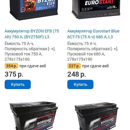
Аккумулятор BYZON EFB (75
Аккумулятор Eurostart Blue
Ah) 750 А, (BYZ750F) L3
6CT-75 (75 А·ч) 680 А, L3
Ёмкость 75 А·ч,
Ёмкость 75 А·ч,
Полярность обратная [- +],
Полярность обратная [- +],
Пусковой ток 750 А,
Пусковой ток 680 А,
278x175x190
278x175x190
354
р.
при сдаче акб
227
р.
при сдаче акб
375
р.
248
р.
Купить
Купить