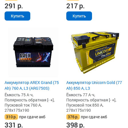
291
р.
217
р.
Купить
Купить
Аккумулятор AREX Grand (75
Аккумулятор Unicorn Gold (77
Ah) 760 А, L3 (ARG750S)
Ah) 850 А, L3
Ёмкость 75 А·ч,
Ёмкость 77 А·ч,
Полярность обратная [- +],
Полярность обратная [- +],
Пусковой ток 760 А,
Пусковой ток 850 А,
278x175x190
278x175x190
310
р.
при сдаче акб
376
р.
при сдаче акб
331
р.
398
р.