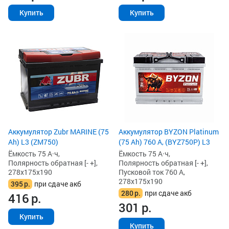
Купить
Купить
Аккумулятор Zubr MARINE (75
Аккумулятор BYZON Platinum
Ah) L3 (ZM750)
(75 Ah) 760 А, (BYZ750P) L3
Ёмкость 75 А·ч,
Ёмкость 75 А·ч,
Полярность обратная [- +],
Полярность обратная [- +],
278x175x190
Пусковой ток 760 А,
278x175x190
395
р.
при сдаче акб
280
р.
при сдаче акб
416
р.
301
р.
Купить
Купить