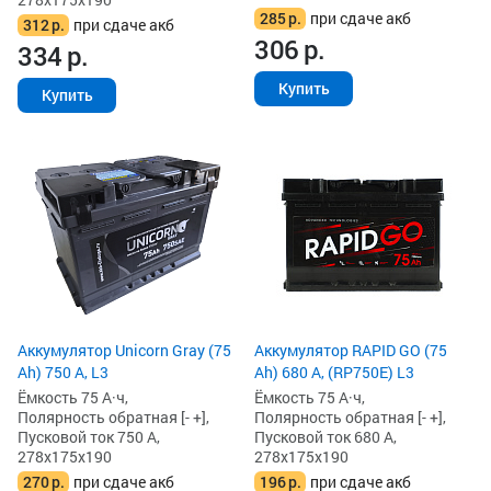
285
р.
при сдаче акб
312
р.
при сдаче акб
306
р.
334
р.
Купить
Купить
Аккумулятор Unicorn Gray (75
Аккумулятор RAPID GO (75
Ah) 750 А, L3
Ah) 680 А, (RP750E) L3
Ёмкость 75 А·ч,
Ёмкость 75 А·ч,
Полярность обратная [- +],
Полярность обратная [- +],
Пусковой ток 750 А,
Пусковой ток 680 А,
278x175x190
278x175x190
270
р.
при сдаче акб
196
р.
при сдаче акб