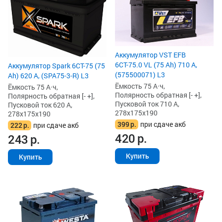
Аккумулятор VST EFB
6СТ-75.0 VL (75 Ah) 710 А,
Аккумулятор Spark 6СТ-75 (75
(575500071) L3
Ah) 620 А, (SPA75-3-R) L3
Ёмкость 75 А·ч,
Ёмкость 75 А·ч,
Полярность обратная [- +],
Полярность обратная [- +],
Пусковой ток 710 А,
Пусковой ток 620 А,
278x175x190
278x175x190
399
р.
при сдаче акб
222
р.
при сдаче акб
420
р.
243
р.
Купить
Купить