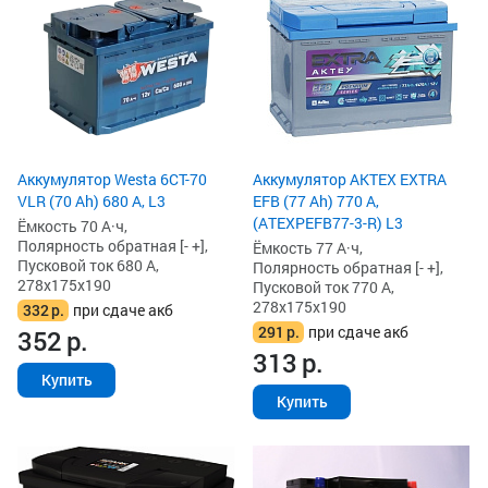
Аккумулятор Westa 6СТ-70
Аккумулятор AKTEX EXTRA
VLR (70 Ah) 680 А, L3
EFB (77 Ah) 770 А,
(ATEXPEFB77-3-R) L3
Ёмкость 70 А·ч,
Полярность обратная [- +],
Ёмкость 77 А·ч,
Пусковой ток 680 А,
Полярность обратная [- +],
278x175x190
Пусковой ток 770 А,
278x175x190
332
р.
при сдаче акб
291
р.
при сдаче акб
352
р.
313
р.
Купить
Купить