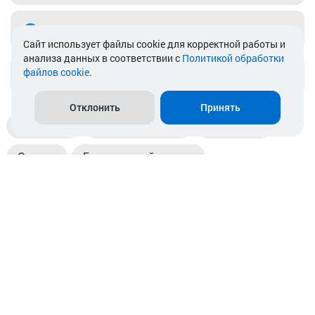
Telegram
Cайт использует файлы cookie для корректной работы и
анализа данных в соответствии с
Политикой обработки
файлов cookie
.
info@akkamulik.by
Отклонить
Принять
Доставка
Пункты выдачи
Магазины
Оплата
Безналичный расчет
Прием б/у акб
Информация
Отзывы
Контакты
© 2026. ООО «Аккамулик». 220056, Беларусь, г. Минск,
пр. Независимости, д.199.
УНП 192748524. Зарегистрирован в торговом реестре
№ 369712 от 01.03.2017