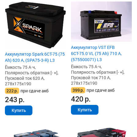
Аккумулятор VST EFB
6СТ-75.0 VL (75 Ah) 710 А,
Аккумулятор Spark 6СТ-75 (75
(575500071) L3
Ah) 620 А, (SPA75-3-R) L3
Ёмкость 75 А·ч,
Ёмкость 75 А·ч,
Полярность обратная [- +],
Полярность обратная [- +],
Пусковой ток 710 А,
Пусковой ток 620 А,
278x175x190
278x175x190
399
р.
при сдаче акб
222
р.
при сдаче акб
420
р.
243
р.
Купить
Купить