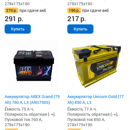
278x175x190
278x175x190
270
р.
при сдаче акб
196
р.
при сдаче акб
291
р.
217
р.
Купить
Купить
Аккумулятор AREX Grand (75
Аккумулятор Unicorn Gold (77
Ah) 760 А, L3 (ARG750S)
Ah) 850 А, L3
Ёмкость 75 А·ч,
Ёмкость 77 А·ч,
Полярность обратная [- +],
Полярность обратная [- +],
Пусковой ток 760 А,
Пусковой ток 850 А,
278x175x190
278x175x190