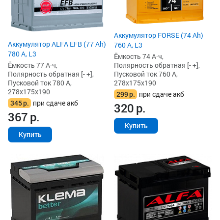
Аккумулятор FORSE (74 Ah)
Аккумулятор ALFA EFB (77 Ah)
760 А, L3
780 А, L3
Ёмкость 74 А·ч,
Ёмкость 77 А·ч,
Полярность обратная [- +],
Полярность обратная [- +],
Пусковой ток 760 А,
Пусковой ток 780 А,
278x175x190
278x175x190
299
р.
при сдаче акб
345
р.
при сдаче акб
320
р.
367
р.
Купить
Купить