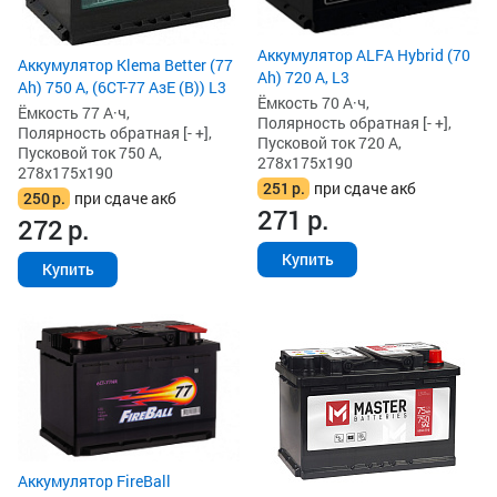
Аккумулятор ALFA Hybrid (70
Аккумулятор Klema Better (77
Ah) 720 А, L3
Ah) 750 А, (6СТ-77 АзЕ (B)) L3
Ёмкость 70 А·ч,
Ёмкость 77 А·ч,
Полярность обратная [- +],
Полярность обратная [- +],
Пусковой ток 720 А,
Пусковой ток 750 А,
278x175x190
278x175x190
251
р.
при сдаче акб
250
р.
при сдаче акб
271
р.
272
р.
Купить
Купить
Аккумулятор FireBall