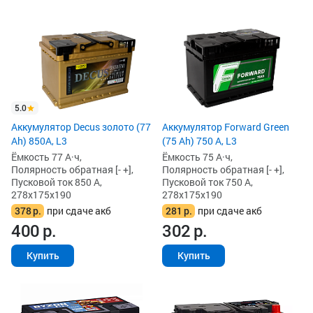
5.0
Аккумулятор Decus золото (77
Аккумулятор Forward Green
Ah) 850А, L3
(75 Ah) 750 А, L3
Ёмкость 77 А·ч,
Ёмкость 75 А·ч,
Полярность обратная [- +],
Полярность обратная [- +],
Пусковой ток 850 А,
Пусковой ток 750 А,
278x175x190
278x175x190
378
р.
при сдаче акб
281
р.
при сдаче акб
400
р.
302
р.
Купить
Купить