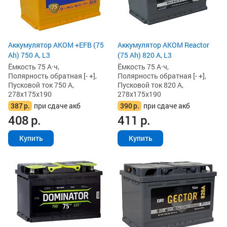
Аккумулятор AKOM +EFB (75
Аккумулятор AKOM Reactor
Ah) 750 А, L3
(75 Ah) 820 А, L3
Ёмкость 75 А·ч,
Ёмкость 75 А·ч,
Полярность обратная [- +],
Полярность обратная [- +],
Пусковой ток 750 А,
Пусковой ток 820 А,
278x175x190
278x175x190
387
р.
при сдаче акб
390
р.
при сдаче акб
408
р.
411
р.
Купить
Купить