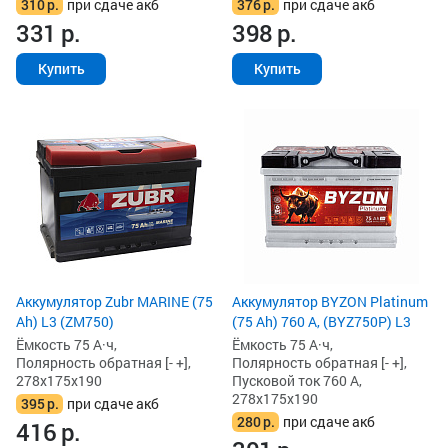
310
р.
при сдаче акб
376
р.
при сдаче акб
331
р.
398
р.
Купить
Купить
Аккумулятор Zubr MARINE (75
Аккумулятор BYZON Platinum
Ah) L3 (ZM750)
(75 Ah) 760 А, (BYZ750P) L3
Ёмкость 75 А·ч,
Ёмкость 75 А·ч,
Полярность обратная [- +],
Полярность обратная [- +],
278x175x190
Пусковой ток 760 А,
278x175x190
395
р.
при сдаче акб
280
р.
при сдаче акб
416
р.