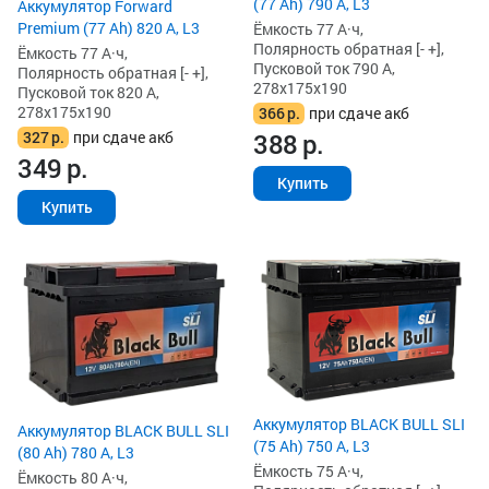
(77 Ah) 790 А, L3
Аккумулятор Forward
Premium (77 Ah) 820 А, L3
Ёмкость 77 А·ч,
Полярность обратная [- +],
Ёмкость 77 А·ч,
Пусковой ток 790 А,
Полярность обратная [- +],
278x175x190
Пусковой ток 820 А,
278x175x190
366
р.
при сдаче акб
327
р.
при сдаче акб
388
р.
349
р.
Купить
Купить
Аккумулятор BLACK BULL SLI
Аккумулятор BLACK BULL SLI
(75 Ah) 750 А, L3
(80 Ah) 780 А, L3
Ёмкость 75 А·ч,
Ёмкость 80 А·ч,