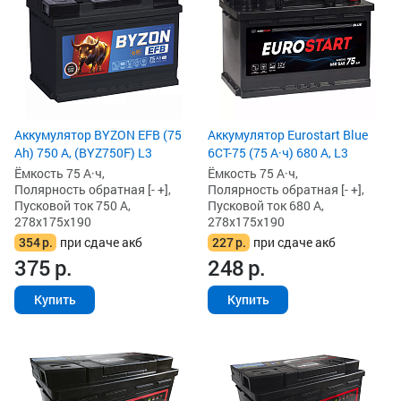
Аккумулятор BYZON EFB (75
Аккумулятор Eurostart Blue
Ah) 750 А, (BYZ750F) L3
6CT-75 (75 А·ч) 680 А, L3
Ёмкость 75 А·ч,
Ёмкость 75 А·ч,
Полярность обратная [- +],
Полярность обратная [- +],
Пусковой ток 750 А,
Пусковой ток 680 А,
278x175x190
278x175x190
354
р.
при сдаче акб
227
р.
при сдаче акб
375
р.
248
р.
Купить
Купить