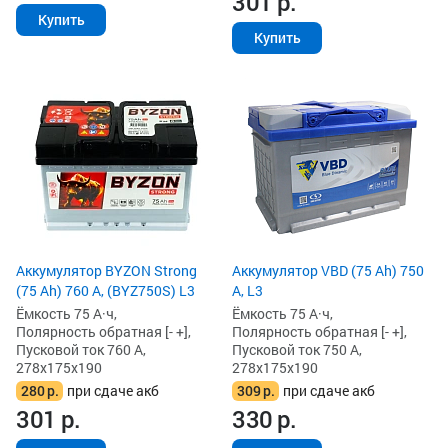
301
р.
Купить
Купить
Аккумулятор BYZON Strong
Аккумулятор VBD (75 Ah) 750
(75 Ah) 760 А, (BYZ750S) L3
А, L3
Ёмкость 75 А·ч,
Ёмкость 75 А·ч,
Полярность обратная [- +],
Полярность обратная [- +],
Пусковой ток 760 А,
Пусковой ток 750 А,
278x175x190
278x175x190
280
р.
при сдаче акб
309
р.
при сдаче акб
301
р.
330
р.