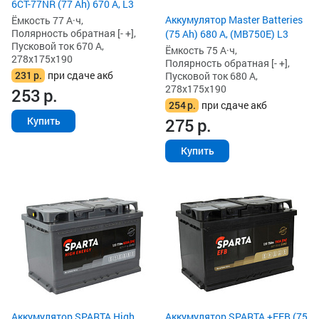
6СТ-77NR (77 Ah) 670 А, L3
Аккумулятор Master Batteries
Ёмкость 77 А·ч,
Полярность обратная [- +],
(75 Ah) 680 А, (MB750E) L3
Пусковой ток 670 А,
Ёмкость 75 А·ч,
278x175x190
Полярность обратная [- +],
231
р.
при сдаче акб
Пусковой ток 680 А,
278x175x190
253
р.
254
р.
при сдаче акб
275
р.
Купить
Купить
Аккумулятор SPARTA High
Аккумулятор SPARTA +EFB (75