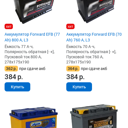
хит
хит
Аккумулятор Forward EFB (77
Аккумулятор Forward EFB (70
Ah) 800 А, L3
Ah) 760 А, L3
Ёмкость 77 А·ч,
Ёмкость 70 А·ч,
Полярность обратная [- +],
Полярность обратная [- +],
Пусковой ток 800 А,
Пусковой ток 760 А,
278x175x190
278x175x190
362
р.
при сдаче акб
364
р.
при сдаче акб
384
р.
384
р.
Купить
Купить