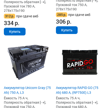
Полярность обратная [- +],
Полярность обратная [- +],
Пусковой ток 750 А,
Пусковой ток 780 А,
278x175x190
278x175x190
285
р.
при сдаче акб
312
р.
при сдаче акб
306
р.
334
р.
Купить
Купить
Аккумулятор Unicorn Gray (75
Аккумулятор RAPID GO (75
Ah) 750 А, L3
Ah) 680 А, (RP750E) L3
Ёмкость 75 А·ч,
Ёмкость 75 А·ч,
Полярность обратная [- +],
Полярность обратная [- +],
Пусковой ток 750 А,
Пусковой ток 680 А,