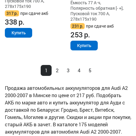
Пусковой ток 700 А,
Ёмкость 77 А·ч,
278x175x190
Полярность обратная [- +],
317
р.
при сдаче акб
Пусковой ток 700 А,
278x175x190
338
р.
231
р.
при сдаче акб
253
р.
Купить
Купить
1
2
3
4
5
Продажа автомобильных аккумуляторов для Audi A2
2000-2007 в Минске по цене от 217 руб. Подобрать
АКБ по марке авто и купить аккумулятор для Ауди с
доставкой по Беларуси: Гродно, Брест, Витебск,
Гомель, Могилев и другие. Скидки и акции при покупке,
старый АКБ в зачет. В каталоге 175 моделей
аккумуляторов для автомобиля Audi A2 2000-2007.