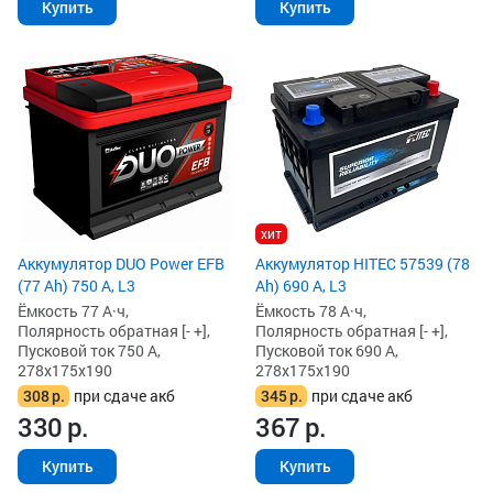
Купить
Купить
хит
Аккумулятор DUO Power EFB
Аккумулятор HITEC 57539 (78
(77 Ah) 750 А, L3
Ah) 690 А, L3
Ёмкость 77 А·ч,
Ёмкость 78 А·ч,
Полярность обратная [- +],
Полярность обратная [- +],
Пусковой ток 750 А,
Пусковой ток 690 А,
278x175x190
278x175x190
308
р.
при сдаче акб
345
р.
при сдаче акб
330
р.
367
р.
Купить
Купить