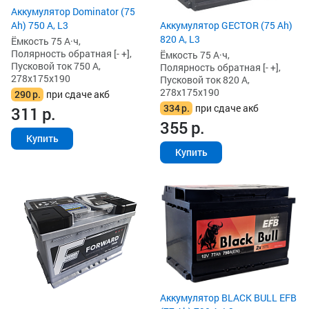
Аккумулятор Dominator (75
Ah) 750 А, L3
Аккумулятор GECTOR (75 Ah)
820 А, L3
Ёмкость 75 А·ч,
Полярность обратная [- +],
Ёмкость 75 А·ч,
Пусковой ток 750 А,
Полярность обратная [- +],
278x175x190
Пусковой ток 820 А,
278x175x190
290
р.
при сдаче акб
334
р.
при сдаче акб
311
р.
355
р.
Купить
Купить
Аккумулятор BLACK BULL EFB