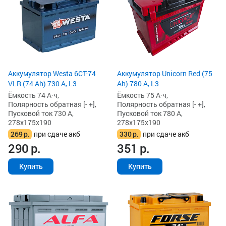
Аккумулятор Westa 6СТ-74
Аккумулятор Unicorn Red (75
VLR (74 Ah) 730 А, L3
Ah) 780 А, L3
Ёмкость 74 А·ч,
Ёмкость 75 А·ч,
Полярность обратная [- +],
Полярность обратная [- +],
Пусковой ток 730 А,
Пусковой ток 780 А,
278x175x190
278x175x190
269
р.
при сдаче акб
330
р.
при сдаче акб
290
р.
351
р.
Купить
Купить