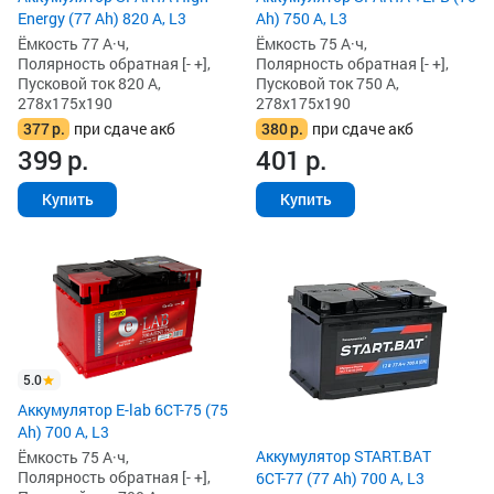
Energy (77 Ah) 820 А, L3
Ah) 750 А, L3
Ёмкость 77 А·ч,
Ёмкость 75 А·ч,
Полярность обратная [- +],
Полярность обратная [- +],
Пусковой ток 820 А,
Пусковой ток 750 А,
278x175x190
278x175x190
377
р.
при сдаче акб
380
р.
при сдаче акб
399
р.
401
р.
Купить
Купить
5.0
Аккумулятор E-lab 6СТ-75 (75
Ah) 700 А, L3
Аккумулятор START.BAT
Ёмкость 75 А·ч,
Полярность обратная [- +],
6СТ-77 (77 Ah) 700 А, L3