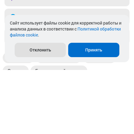
Telegram
Cайт использует файлы cookie для корректной работы и
анализа данных в соответствии с
Политикой обработки
файлов cookie
.
info@akkamulik.by
Отклонить
Принять
Доставка
Пункты выдачи
Магазины
Оплата
Безналичный расчет
Прием б/у акб
Информация
Отзывы
Контакты
© 2026. ООО «Аккамулик». 220056, Беларусь, г. Минск,
пр. Независимости, д.199.
УНП 192748524. Зарегистрирован в торговом реестре
№ 369712 от 01.03.2017