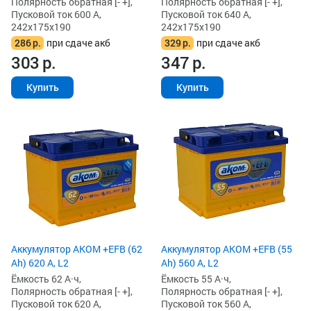
Полярность обратная [- +],
Полярность обратная [- +],
Пусковой ток 600 А,
Пусковой ток 640 А,
242x175x190
242x175x190
286
р.
при сдаче акб
329
р.
при сдаче акб
303
р.
347
р.
Купить
Купить
Аккумулятор AKOM +EFB (62
Аккумулятор AKOM +EFB (55
Ah) 620 А, L2
Ah) 560 А, L2
Ёмкость 62 А·ч,
Ёмкость 55 А·ч,
Полярность обратная [- +],
Полярность обратная [- +],
Пусковой ток 620 А,
Пусковой ток 560 А,