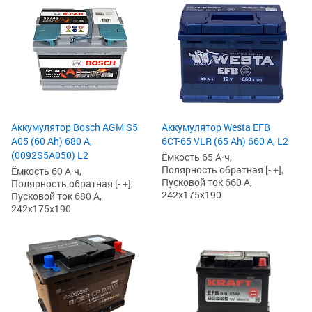
Аккумулятор Bosch AGM S5
Аккумулятор Westa EFB
A05 (60 Ah) 680 А,
6СТ-65 VLR (65 Ah) 660 А, L2
(0092S5A050) L2
Ёмкость 65 А·ч,
Полярность обратная [- +],
Ёмкость 60 А·ч,
Пусковой ток 660 А,
Полярность обратная [- +],
242x175x190
Пусковой ток 680 А,
242x175x190