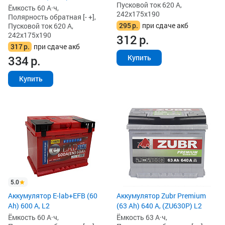
Пусковой ток 620 А,
Ёмкость 60 А·ч,
242x175x190
Полярность обратная [- +],
295
р.
при сдаче акб
Пусковой ток 620 А,
242x175x190
312
р.
317
р.
при сдаче акб
Купить
334
р.
Купить
5.0
Аккумулятор E-lab+EFB (60
Аккумулятор Zubr Premium
Ah) 600 А, L2
(63 Ah) 640 А, (ZU630P) L2
Ёмкость 60 А·ч,
Ёмкость 63 А·ч,