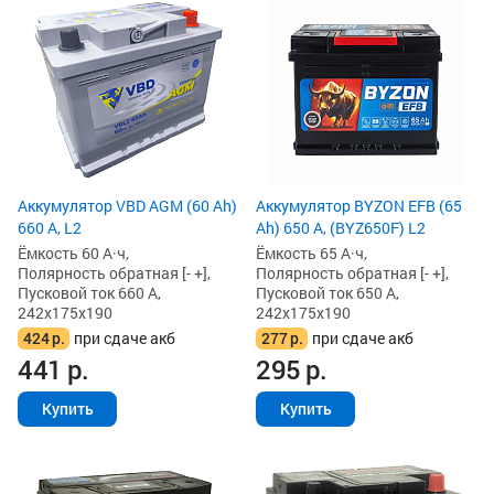
Аккумулятор VBD AGM (60 Ah)
Аккумулятор BYZON EFB (65
660 А, L2
Ah) 650 А, (BYZ650F) L2
Ёмкость 60 А·ч,
Ёмкость 65 А·ч,
Полярность обратная [- +],
Полярность обратная [- +],
Пусковой ток 660 А,
Пусковой ток 650 А,
242x175x190
242x175x190
424
р.
при сдаче акб
277
р.
при сдаче акб
441
р.
295
р.
Купить
Купить