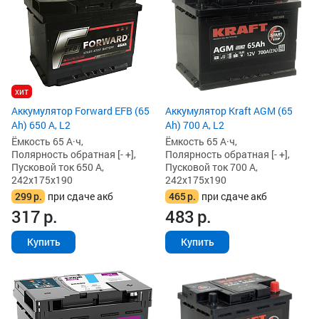
хит
Аккумулятор Forward EFB (65
Аккумулятор Kraft AGM (65
Ah) 650 А, L2
Ah) 700 А, L2
Ёмкость 65 А·ч,
Ёмкость 65 А·ч,
Полярность обратная [- +],
Полярность обратная [- +],
Пусковой ток 650 А,
Пусковой ток 700 А,
242x175x190
242x175x190
299
р.
при сдаче акб
465
р.
при сдаче акб
317
р.
483
р.
Купить
Купить