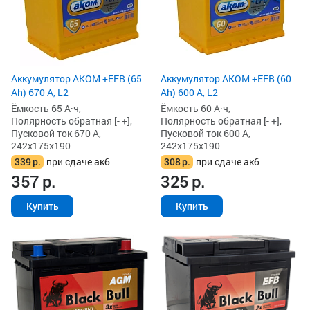
Аккумулятор AKOM +EFB (65
Аккумулятор AKOM +EFB (60
Ah) 670 А, L2
Ah) 600 А, L2
Ёмкость 65 А·ч,
Ёмкость 60 А·ч,
Полярность обратная [- +],
Полярность обратная [- +],
Пусковой ток 670 А,
Пусковой ток 600 А,
242x175x190
242x175x190
339
р.
при сдаче акб
308
р.
при сдаче акб
357
р.
325
р.
Купить
Купить