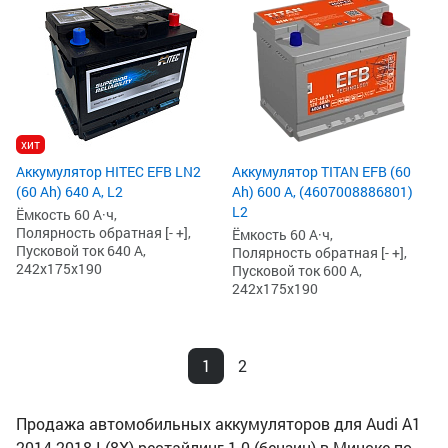
хит
Аккумулятор HITEC EFB LN2
Аккумулятор TITAN EFB (60
(60 Ah) 640 А, L2
Ah) 600 А, (4607008886801)
L2
Ёмкость 60 А·ч,
Полярность обратная [- +],
Ёмкость 60 А·ч,
Пусковой ток 640 А,
Полярность обратная [- +],
242x175x190
Пусковой ток 600 А,
242x175x190
1
2
Продажа автомобильных аккумуляторов для Audi A1
2014-2018 I (8X) рестайлинг 1.0 (бензин) в Минске по