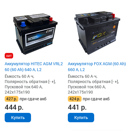
хит
Аккумулятор HITEC AGM VRL2
Аккумулятор FOX AGM (60 Ah)
60 (60 Ah) 640 А, L2
660 А, L2
Ёмкость 60 А·ч,
Ёмкость 60 А·ч,
Полярность обратная [- +],
Полярность обратная [- +],
Пусковой ток 640 А,
Пусковой ток 660 А,
242x175x190
242x175x190
427
р.
при сдаче акб
424
р.
при сдаче акб
444
р.
441
р.
Купить
Купить