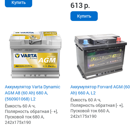
Купить
613
р.
Купить
Аккумулятор Varta Dynamic
Аккумулятор Forvard AGM (60
AGM A8 (60 Ah) 680 А,
Ah) 660 А, L2
(560901068) L2
Ёмкость 60 А·ч,
Полярность обратная [- +],
Ёмкость 60 А·ч,
Пусковой ток 660 А,
Полярность обратная [- +],
242x175x190
Пусковой ток 680 А,
242x175x190