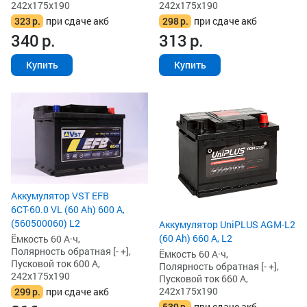
242x175x190
242x175x190
323
р.
при сдаче акб
298
р.
при сдаче акб
340
р.
313
р.
Купить
Купить
Аккумулятор VST EFB
6СТ-60.0 VL (60 Ah) 600 А,
(560500060) L2
Аккумулятор UniPLUS AGM-L2
(60 Ah) 660 А, L2
Ёмкость 60 А·ч,
Полярность обратная [- +],
Ёмкость 60 А·ч,
Пусковой ток 600 А,
Полярность обратная [- +],
242x175x190
Пусковой ток 660 А,
242x175x190
299
р.
при сдаче акб
539
р.
при сдаче акб