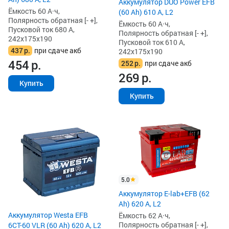
Аккумулятор DUO Power EFB
Ёмкость 60 А·ч,
(60 Ah) 610 А, L2
Полярность обратная [- +],
Ёмкость 60 А·ч,
Пусковой ток 680 А,
Полярность обратная [- +],
242x175x190
Пусковой ток 610 А,
437
р.
при сдаче акб
242x175x190
454
р.
252
р.
при сдаче акб
269
р.
Купить
Купить
5.0
Аккумулятор E-lab+EFB (62
Ah) 620 А, L2
Аккумулятор Westa EFB
Ёмкость 62 А·ч,
Полярность обратная [- +],
6СТ-60 VLR (60 Ah) 620 А, L2