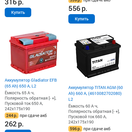
316
р.
556
р.
Купить
Купить
Аккумулятор Gladiator EFB
(65 Ah) 650 А, L2
Аккумулятор TITAN AGM (60
Ёмкость 65 А·ч,
Ah) 660 А, (4610082702080)
Полярность обратная [- +],
L2
Пусковой ток 650 А,
Ёмкость 60 А·ч,
242x175x190
Полярность обратная [- +],
244
р.
при сдаче акб
Пусковой ток 660 А,
242x175x190
262
р.
596
р.
при сдаче акб