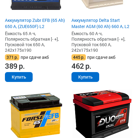
Аккумулятор Zubr EFB (65 Ah)
Аккумулятор Delta Start
650 А, (ZUE650F) L2
Master AGM (60 Ah) 660 А, L2
Ёмкость 65 А·ч,
Ёмкость 60 А·ч,
Полярность обратная [- +],
Полярность обратная [- +],
Пусковой ток 650 А,
Пусковой ток 660 А,
242x175x190
242x175x190
371
р.
при сдаче акб
445
р.
при сдаче акб
389
р.
462
р.
Купить
Купить