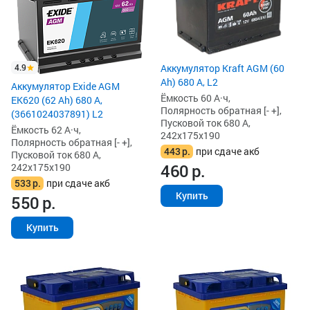
4.9
Аккумулятор Kraft AGM (60
Ah) 680 А, L2
Аккумулятор Exide AGM
Ёмкость 60 А·ч,
EK620 (62 Ah) 680 А,
Полярность обратная [- +],
(3661024037891) L2
Пусковой ток 680 А,
Ёмкость 62 А·ч,
242x175x190
Полярность обратная [- +],
443
р.
при сдаче акб
Пусковой ток 680 А,
460
р.
242x175x190
533
р.
при сдаче акб
Купить
550
р.
Купить