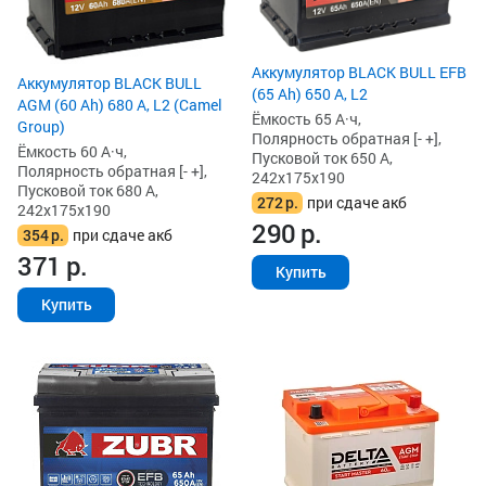
Аккумулятор BLACK BULL EFB
Аккумулятор BLACK BULL
(65 Ah) 650 А, L2
AGM (60 Ah) 680 А, L2 (Camel
Ёмкость 65 А·ч,
Group)
Полярность обратная [- +],
Ёмкость 60 А·ч,
Пусковой ток 650 А,
Полярность обратная [- +],
242x175x190
Пусковой ток 680 А,
272
р.
при сдаче акб
242x175x190
290
р.
354
р.
при сдаче акб
371
р.
Купить
Купить