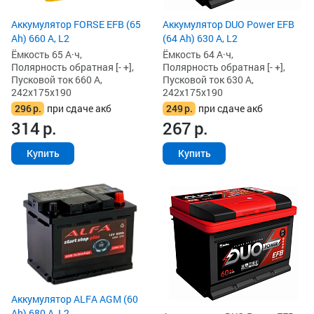
Аккумулятор FORSE EFB (65
Аккумулятор DUO Power EFB
Ah) 660 А, L2
(64 Ah) 630 А, L2
Ёмкость 65 А·ч,
Ёмкость 64 А·ч,
Полярность обратная [- +],
Полярность обратная [- +],
Пусковой ток 660 А,
Пусковой ток 630 А,
242x175x190
242x175x190
296
р.
при сдаче акб
249
р.
при сдаче акб
314
р.
267
р.
Купить
Купить
Аккумулятор ALFA AGM (60
Ah) 680 А, L2