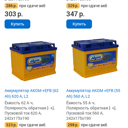
286
р.
при сдаче акб
329
р.
при сдаче акб
303
р.
347
р.
Купить
Купить
Аккумулятор AKOM +EFB (62
Аккумулятор AKOM +EFB (55
Ah) 620 А, L2
Ah) 560 А, L2
Ёмкость 62 А·ч,
Ёмкость 55 А·ч,
Полярность обратная [- +],
Полярность обратная [- +],
Пусковой ток 620 А,
Пусковой ток 560 А,
242x175x190
242x175x190
323
р.
при сдаче акб
298
р.
при сдаче акб