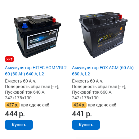
хит
Аккумулятор HITEC AGM VRL2
Аккумулятор FOX AGM (60 Ah)
60 (60 Ah) 640 А, L2
660 А, L2
Ёмкость 60 А·ч,
Ёмкость 60 А·ч,
Полярность обратная [- +],
Полярность обратная [- +],
Пусковой ток 640 А,
Пусковой ток 660 А,
242x175x190
242x175x190
427
р.
при сдаче акб
424
р.
при сдаче акб
444
р.
441
р.
Купить
Купить