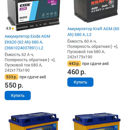
4.9
Аккумулятор Kraft AGM (60
Ah) 680 А, L2
Аккумулятор Exide AGM
Ёмкость 60 А·ч,
EK620 (62 Ah) 680 А,
Полярность обратная [- +],
(3661024037891) L2
Пусковой ток 680 А,
Ёмкость 62 А·ч,
242x175x190
Полярность обратная [- +],
443
р.
при сдаче акб
Пусковой ток 680 А,
460
р.
242x175x190
533
р.
при сдаче акб
Купить
550
р.
Купить