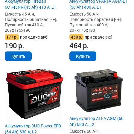
Аккумулятор FireBall
Аккумулятор SPARTA AGM-L1
6СТ-45NR (45 Ah) 410 А, L1
(50 Ah) 400 А, L1
Ёмкость 45 А·ч,
Ёмкость 50 А·ч,
Полярность обратная [- +],
Полярность обратная [- +],
Пусковой ток 410 А,
Пусковой ток 400 А,
207x175x190
207x175x190
177
р.
при сдаче акб
450
р.
при сдаче акб
190
р.
464
р.
Купить
Купить
Аккумулятор ALFA AGM (60
Ah) 680 А, L2
Аккумулятор DUO Power EFB
Ёмкость 60 А·ч,
(64 Ah) 630 А, L2