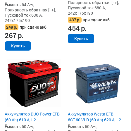
Полярность обратная [- +],
Ёмкость 64 А·ч,
Пусковой ток 680 А,
Полярность обратная [- +],
242x175x190
Пусковой ток 630 А,
437
р.
при сдаче акб
242x175x190
454
р.
249
р.
при сдаче акб
267
р.
Купить
Купить
Аккумулятор DUO Power EFB
Аккумулятор Westa EFB
(60 Ah) 610 А, L2
6СТ-60 VLR (60 Ah) 620 А, L2
Ёмкость 60 А·ч,
Ёмкость 60 А·ч,