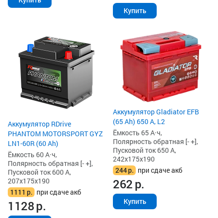
Купить
Аккумулятор Gladiator EFB
(65 Ah) 650 А, L2
Аккумулятор RDrive
Ёмкость 65 А·ч,
PHANTOM MOTORSPORT GYZ
Полярность обратная [- +],
LN1-60R (60 Ah)
Пусковой ток 650 А,
Ёмкость 60 А·ч,
242x175x190
Полярность обратная [- +],
244
р.
при сдаче акб
Пусковой ток 600 А,
262
р.
207x175x190
1111
р.
при сдаче акб
Купить
1128
р.