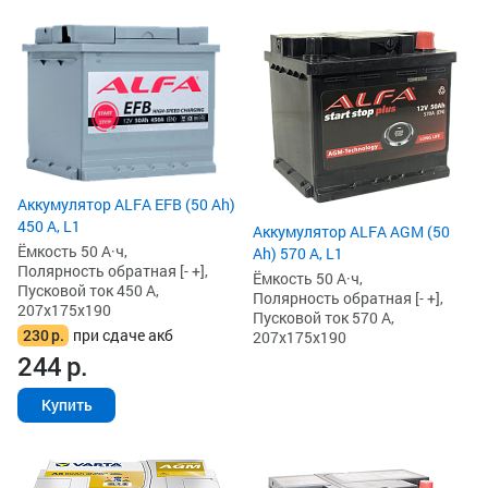
Аккумулятор ALFA EFB (50 Ah)
450 А, L1
Аккумулятор ALFA AGM (50
Ёмкость 50 А·ч,
Ah) 570 А, L1
Полярность обратная [- +],
Ёмкость 50 А·ч,
Пусковой ток 450 А,
Полярность обратная [- +],
207x175x190
Пусковой ток 570 А,
230
р.
при сдаче акб
207x175x190
244
р.
Купить