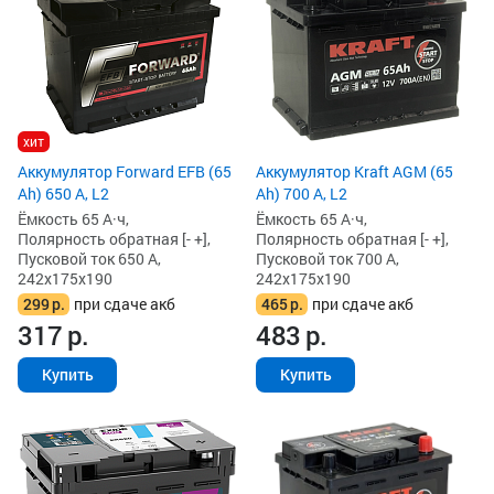
хит
Аккумулятор Forward EFB (65
Аккумулятор Kraft AGM (65
Ah) 650 А, L2
Ah) 700 А, L2
Ёмкость 65 А·ч,
Ёмкость 65 А·ч,
Полярность обратная [- +],
Полярность обратная [- +],
Пусковой ток 650 А,
Пусковой ток 700 А,
242x175x190
242x175x190
299
р.
при сдаче акб
465
р.
при сдаче акб
317
р.
483
р.
Купить
Купить