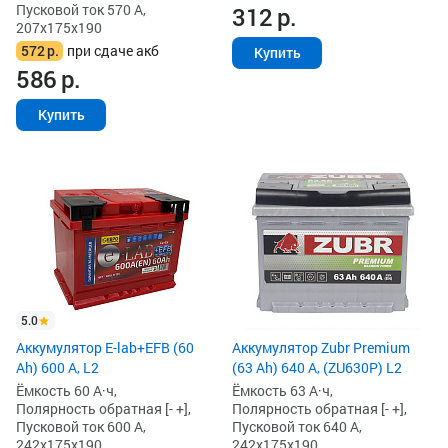
Пусковой ток 570 А,
312
р.
207x175x190
572
р.
при сдаче акб
Купить
586
р.
Купить
5.0
Аккумулятор E-lab+EFB (60
Аккумулятор Zubr Premium
Ah) 600 А, L2
(63 Ah) 640 А, (ZU630P) L2
Ёмкость 60 А·ч,
Ёмкость 63 А·ч,
Полярность обратная [- +],
Полярность обратная [- +],
Пусковой ток 600 А,
Пусковой ток 640 А,
242x175x190
242x175x190