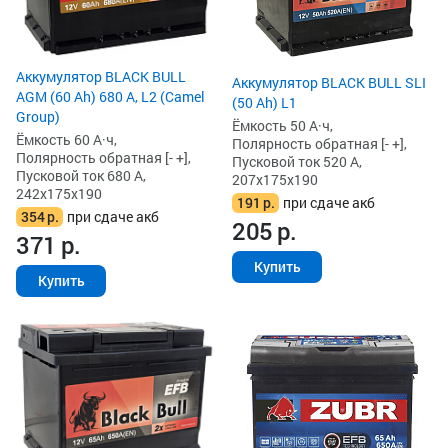
Аккумулятор BLACK BULL
Аккумулятор BLACK BULL SLI
AGM (60 Ah) 680 А, L2 (Camel
(50 Ah) L1
Group)
Ёмкость 50 А·ч,
Ёмкость 60 А·ч,
Полярность обратная [- +],
Полярность обратная [- +],
Пусковой ток 520 А,
Пусковой ток 680 А,
207x175x190
242x175x190
191
р.
при сдаче акб
354
р.
при сдаче акб
205
р.
371
р.
Купить
Купить