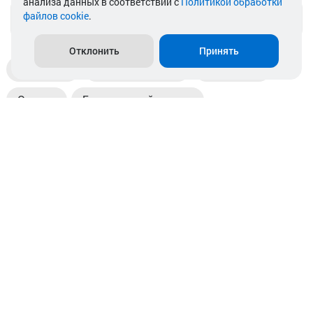
анализа данных в соответствии с
Политикой обработки
файлов cookie
.
info@akkamulik.by
Отклонить
Принять
Доставка
Пункты выдачи
Магазины
Оплата
Безналичный расчет
Прием б/у акб
Информация
Отзывы
Контакты
© 2026. ООО «Аккамулик». 220056, Беларусь, г. Минск,
пр. Независимости, д.199.
УНП 192748524. Зарегистрирован в торговом реестре
№ 369712 от 01.03.2017