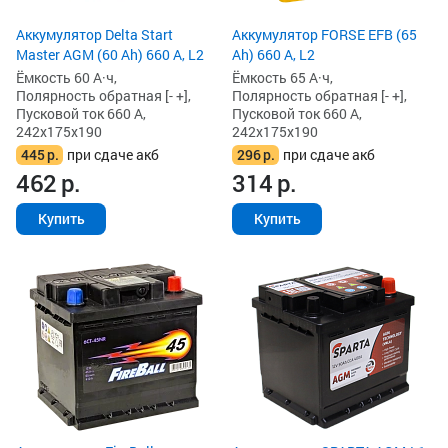
Аккумулятор Delta Start
Аккумулятор FORSE EFB (65
Master AGM (60 Ah) 660 А, L2
Ah) 660 А, L2
Ёмкость 60 А·ч,
Ёмкость 65 А·ч,
Полярность обратная [- +],
Полярность обратная [- +],
Пусковой ток 660 А,
Пусковой ток 660 А,
242x175x190
242x175x190
445
р.
при сдаче акб
296
р.
при сдаче акб
462
р.
314
р.
Купить
Купить