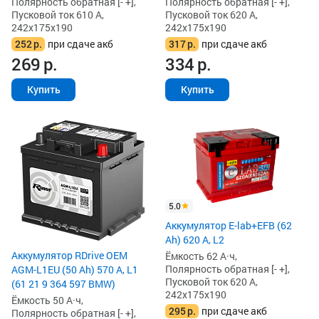
Полярность обратная [- +],
Полярность обратная [- +],
Пусковой ток 610 А,
Пусковой ток 620 А,
242x175x190
242x175x190
252
р.
при сдаче акб
317
р.
при сдаче акб
269
р.
334
р.
Купить
Купить
5.0
Аккумулятор E-lab+EFB (62
Ah) 620 А, L2
Аккумулятор RDrive OEM
Ёмкость 62 А·ч,
Полярность обратная [- +],
AGM-L1EU (50 Ah) 570 А, L1
Пусковой ток 620 А,
(61 21 9 364 597 BMW)
242x175x190
Ёмкость 50 А·ч,
295
р.
при сдаче акб
Полярность обратная [- +],