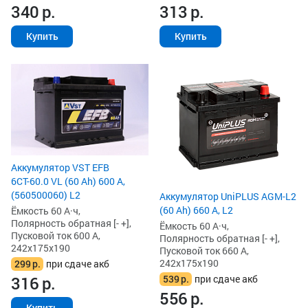
340
р.
313
р.
Купить
Купить
Аккумулятор VST EFB
6СТ-60.0 VL (60 Ah) 600 А,
(560500060) L2
Аккумулятор UniPLUS AGM-L2
(60 Ah) 660 А, L2
Ёмкость 60 А·ч,
Полярность обратная [- +],
Ёмкость 60 А·ч,
Пусковой ток 600 А,
Полярность обратная [- +],
242x175x190
Пусковой ток 660 А,
242x175x190
299
р.
при сдаче акб
539
р.
при сдаче акб
316
р.
556
р.
Купить