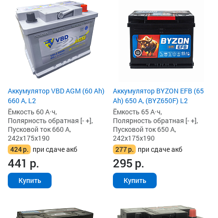
Аккумулятор VBD AGM (60 Ah)
Аккумулятор BYZON EFB (65
660 А, L2
Ah) 650 А, (BYZ650F) L2
Ёмкость 60 А·ч,
Ёмкость 65 А·ч,
Полярность обратная [- +],
Полярность обратная [- +],
Пусковой ток 660 А,
Пусковой ток 650 А,
242x175x190
242x175x190
424
р.
при сдаче акб
277
р.
при сдаче акб
441
р.
295
р.
Купить
Купить