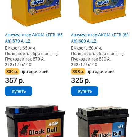
Аккумулятор AKOM +EFB (65
Аккумулятор AKOM +EFB (60
Ah) 670 А, L2
Ah) 600 А, L2
Ёмкость 65 А·ч,
Ёмкость 60 А·ч,
Полярность обратная [- +],
Полярность обратная [- +],
Пусковой ток 670 А,
Пусковой ток 600 А,
242x175x190
242x175x190
339
р.
при сдаче акб
308
р.
при сдаче акб
357
р.
325
р.
Купить
Купить