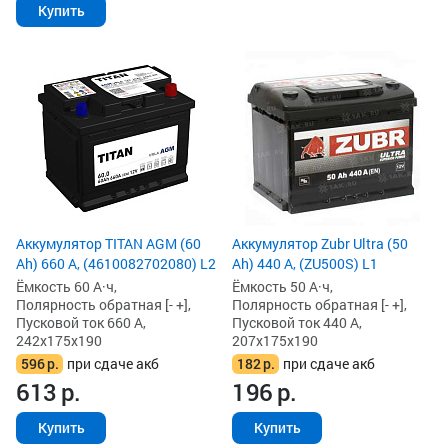
Купить
Аккумулятор TITAN AGM (60
Аккумулятор Zubr Ultra (50
Ah) 660 А, (4610082702080) L2
Ah) 440 А, (ZU500S) L1
Ёмкость 60 А·ч,
Ёмкость 50 А·ч,
Полярность обратная [- +],
Полярность обратная [- +],
Пусковой ток 660 А,
Пусковой ток 440 А,
242x175x190
207x175x190
596
р.
при сдаче акб
182
р.
при сдаче акб
613
р.
196
р.
Купить
Купить