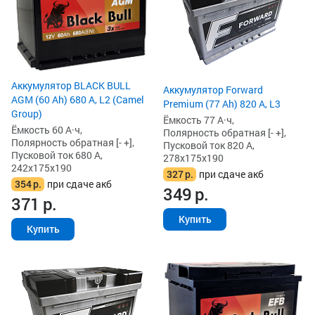
Аккумулятор BLACK BULL
Аккумулятор Forward
AGM (60 Ah) 680 А, L2 (Camel
Premium (77 Ah) 820 А, L3
Group)
Ёмкость 77 А·ч,
Ёмкость 60 А·ч,
Полярность обратная [- +],
Полярность обратная [- +],
Пусковой ток 820 А,
Пусковой ток 680 А,
278x175x190
242x175x190
327
р.
при сдаче акб
354
р.
при сдаче акб
349
р.
371
р.
Купить
Купить