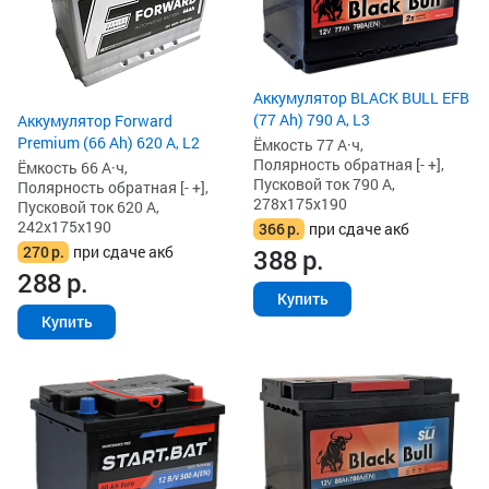
Аккумулятор BLACK BULL EFB
(77 Ah) 790 А, L3
Аккумулятор Forward
Premium (66 Ah) 620 А, L2
Ёмкость 77 А·ч,
Полярность обратная [- +],
Ёмкость 66 А·ч,
Пусковой ток 790 А,
Полярность обратная [- +],
278x175x190
Пусковой ток 620 А,
242x175x190
366
р.
при сдаче акб
270
р.
при сдаче акб
388
р.
288
р.
Купить
Купить