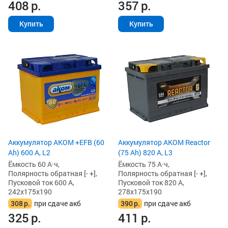
408
р.
357
р.
Купить
Купить
Аккумулятор AKOM +EFB (60
Аккумулятор AKOM Reactor
Ah) 600 А, L2
(75 Ah) 820 А, L3
Ёмкость 60 А·ч,
Ёмкость 75 А·ч,
Полярность обратная [- +],
Полярность обратная [- +],
Пусковой ток 600 А,
Пусковой ток 820 А,
242x175x190
278x175x190
308
р.
при сдаче акб
390
р.
при сдаче акб
325
р.
411
р.