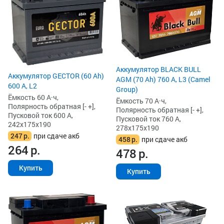
Аккумулятор BLACK BULL
Аккумулятор GECTOR (60 Ah)
AGM (70 Ah) 760 А, L3 (Camel
600 А, L2
Group)
Ёмкость 60 А·ч,
Ёмкость 70 А·ч,
Полярность обратная [- +],
Полярность обратная [- +],
Пусковой ток 600 А,
Пусковой ток 760 А,
242x175x190
278x175x190
247
р.
при сдаче акб
458
р.
при сдаче акб
264
р.
478
р.
Купить
Купить