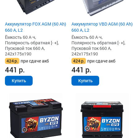
Аккумулятор FOX AGM (60 Ah)
Аккумулятор VBD AGM (60 Ah)
660 А, L2
660 А, L2
Ёмкость 60 А·ч,
Ёмкость 60 А·ч,
Полярность обратная [- +],
Полярность обратная [- +],
Пусковой ток 660 А,
Пусковой ток 660 А,
242x175x190
242x175x190
424
р.
при сдаче акб
424
р.
при сдаче акб
441
р.
441
р.
Купить
Купить