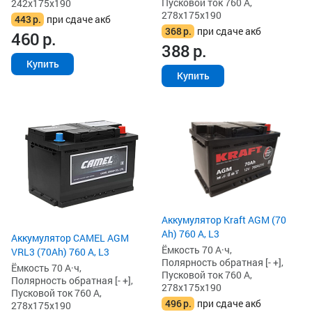
Пусковой ток 760 А,
242x175x190
278x175x190
443
р.
при сдаче акб
368
р.
при сдаче акб
460
р.
388
р.
Купить
Купить
Аккумулятор Kraft AGM (70
Ah) 760 А, L3
Аккумулятор CAMEL AGM
Ёмкость 70 А·ч,
VRL3 (70Ah) 760 А, L3
Полярность обратная [- +],
Ёмкость 70 А·ч,
Пусковой ток 760 А,
Полярность обратная [- +],
278x175x190
Пусковой ток 760 А,
496
р.
при сдаче акб
278x175x190