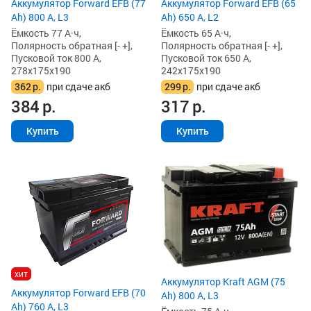
Аккумулятор Forward EFB (77
Аккумулятор Forward EFB (65
Ah) 800 А, L3
Ah) 650 А, L2
Ёмкость 77 А·ч,
Ёмкость 65 А·ч,
Полярность обратная [- +],
Полярность обратная [- +],
Пусковой ток 800 А,
Пусковой ток 650 А,
278x175x190
242x175x190
362
р.
при сдаче акб
299
р.
при сдаче акб
384
р.
317
р.
Купить
Купить
хит
Аккумулятор Kraft AGM (75
Аккумулятор Forward EFB (70
Ah) 800 А, L3
Ah) 760 А, L3