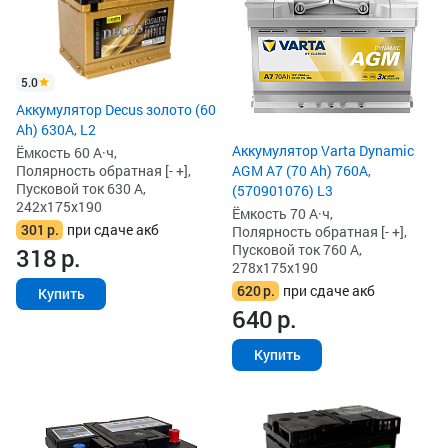
5.0
Аккумулятор Decus золото (60
Ah) 630A, L2
Аккумулятор Varta Dynamic
Ёмкость 60 А·ч,
Полярность обратная [- +],
AGM A7 (70 Ah) 760A,
Пусковой ток 630 А,
(570901076) L3
242x175x190
Ёмкость 70 А·ч,
301
р.
при сдаче акб
Полярность обратная [- +],
Пусковой ток 760 А,
318
р.
278x175x190
620
р.
при сдаче акб
Купить
640
р.
Купить