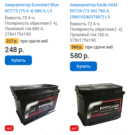
Аккумулятор Eurostart Blue
Аккумулятор Exide AGM
6CT-75 (75 А·ч) 680 А, L3
EK720 (72 Ah) 760 А,
(3661024037907) L3
Ёмкость 75 А·ч,
Полярность обратная [- +],
Ёмкость 72 А·ч,
Пусковой ток 680 А,
Полярность обратная [- +],
278x175x190
Пусковой ток 760 А,
278x175x190
227
р.
при сдаче акб
560
р.
при сдаче акб
248
р.
580
р.
Купить
Купить
хит
хит