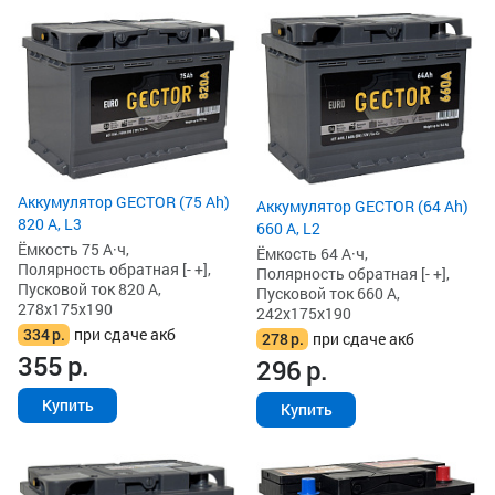
Аккумулятор GECTOR (75 Ah)
Аккумулятор GECTOR (64 Ah)
820 А, L3
660 А, L2
Ёмкость 75 А·ч,
Ёмкость 64 А·ч,
Полярность обратная [- +],
Полярность обратная [- +],
Пусковой ток 820 А,
Пусковой ток 660 А,
278x175x190
242x175x190
334
р.
при сдаче акб
278
р.
при сдаче акб
355
р.
296
р.
Купить
Купить