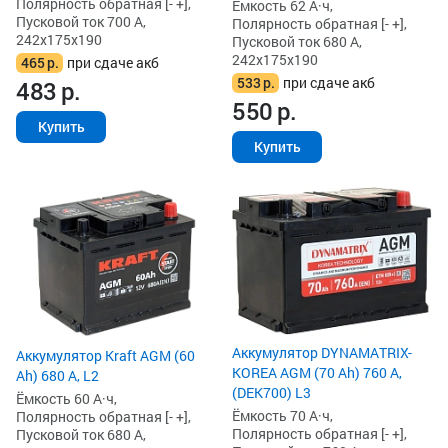
Полярность обратная [- +],
Ёмкость 62 А·ч,
Пусковой ток 700 А,
Полярность обратная [- +],
242x175x190
Пусковой ток 680 А,
242x175x190
465
р.
при сдаче акб
533
р.
при сдаче акб
483
р.
550
р.
Купить
Купить
Аккумулятор DYNAMATRIX-
Аккумулятор Kraft AGM (60
KOREA AGM (70 Ah) 760 А,
Ah) 680 А, L2
(DEK700) L3
Ёмкость 60 А·ч,
Ёмкость 70 А·ч,
Полярность обратная [- +],
Полярность обратная [- +],
Пусковой ток 680 А,