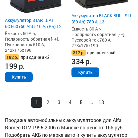
Аккумулятор BLACK BULL SLI
Аккумулятор START.BAT
(80 Ah) 780 А, L3
6СТ-60 (60 Ah) 510 А, (РБ) L2
Ёмкость 80 А·ч,
Ёмкость 60 А·ч,
Полярность обратная [- +],
Полярность обратная [- +],
Пусковой ток 780 А,
Пусковой ток 510 А,
278x175x190
242x175x190
312
р.
при сдаче акб
182
р.
при сдаче акб
334
р.
199
р.
Купить
Купить
1
2
3
4
5
13
...
Продажа автомобильных аккумуляторов для Alfa
Romeo GTV 1995-2006 в Минске по цене от 166 руб.
Подобрать АКБ по марке авто и купить аккумулятор