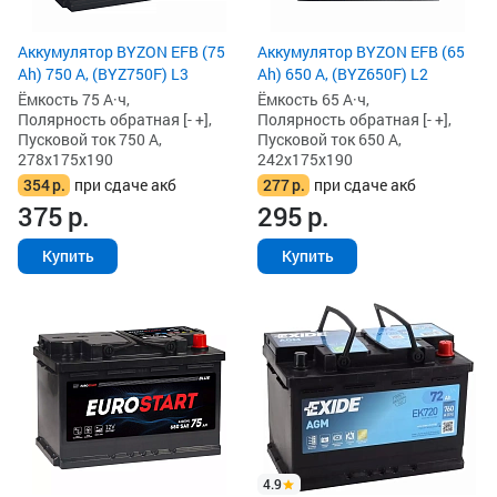
Аккумулятор BYZON EFB (75
Аккумулятор BYZON EFB (65
Ah) 750 А, (BYZ750F) L3
Ah) 650 А, (BYZ650F) L2
Ёмкость 75 А·ч,
Ёмкость 65 А·ч,
Полярность обратная [- +],
Полярность обратная [- +],
Пусковой ток 750 А,
Пусковой ток 650 А,
278x175x190
242x175x190
354
р.
при сдаче акб
277
р.
при сдаче акб
375
р.
295
р.
Купить
Купить
4.9