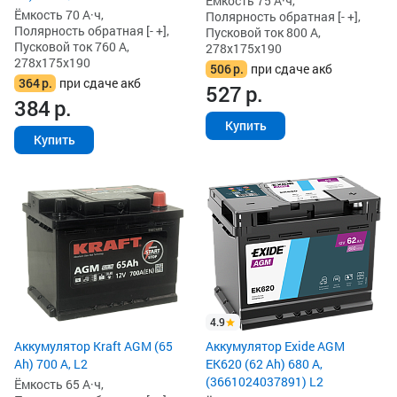
Ёмкость 75 А·ч,
Ёмкость 70 А·ч,
Полярность обратная [- +],
Полярность обратная [- +],
Пусковой ток 800 А,
Пусковой ток 760 А,
278x175x190
278x175x190
506
р.
при сдаче акб
364
р.
при сдаче акб
527
р.
384
р.
Купить
Купить
4.9
Аккумулятор Kraft AGM (65
Аккумулятор Exide AGM
Ah) 700 А, L2
EK620 (62 Ah) 680 А,
(3661024037891) L2
Ёмкость 65 А·ч,