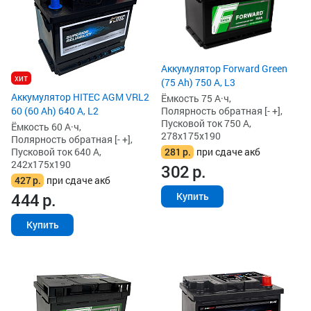
Аккумулятор Forward Green
хит
(75 Ah) 750 А, L3
Аккумулятор HITEC AGM VRL2
Ёмкость 75 А·ч,
Полярность обратная [- +],
60 (60 Ah) 640 А, L2
Пусковой ток 750 А,
Ёмкость 60 А·ч,
278x175x190
Полярность обратная [- +],
281
р.
при сдаче акб
Пусковой ток 640 А,
242x175x190
302
р.
427
р.
при сдаче акб
444
р.
Купить
Купить