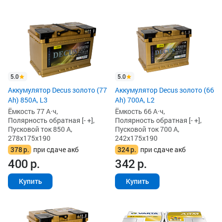
5.0
5.0
Аккумулятор Decus золото (77
Аккумулятор Decus золото (66
Ah) 850А, L3
Ah) 700A, L2
Ёмкость 77 А·ч,
Ёмкость 66 А·ч,
Полярность обратная [- +],
Полярность обратная [- +],
Пусковой ток 850 А,
Пусковой ток 700 А,
278x175x190
242x175x190
378
р.
при сдаче акб
324
р.
при сдаче акб
400
р.
342
р.
Купить
Купить