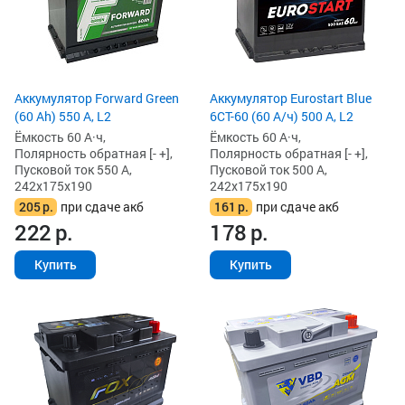
Аккумулятор Forward Green
Аккумулятор Eurostart Blue
(60 Ah) 550 А, L2
6CT-60 (60 А/ч) 500 А, L2
Ёмкость 60 А·ч,
Ёмкость 60 А·ч,
Полярность обратная [- +],
Полярность обратная [- +],
Пусковой ток 550 А,
Пусковой ток 500 А,
242x175x190
242x175x190
205
р.
при сдаче акб
161
р.
при сдаче акб
222
р.
178
р.
Купить
Купить