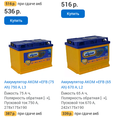
516
р.
516
р.
при сдаче акб
536
р.
Купить
Купить
Аккумулятор AKOM +EFB (75
Аккумулятор AKOM +EFB (65
Ah) 750 А, L3
Ah) 670 А, L2
Ёмкость 75 А·ч,
Ёмкость 65 А·ч,
Полярность обратная [- +],
Полярность обратная [- +],
Пусковой ток 750 А,
Пусковой ток 670 А,
278x175x190
242x175x190
387
р.
при сдаче акб
339
р.
при сдаче акб