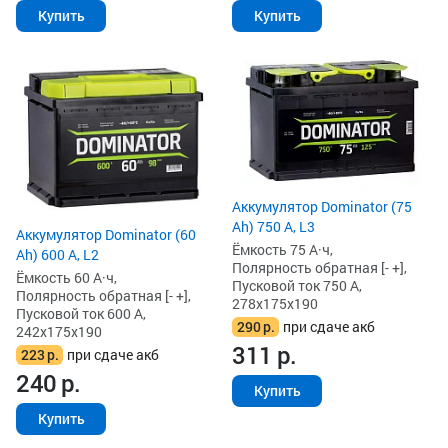
Купить
Купить
Аккумулятор Dominator (75
Ah) 750 А, L3
Аккумулятор Dominator (60
Ёмкость 75 А·ч,
Ah) 600 А, L2
Полярность обратная [- +],
Ёмкость 60 А·ч,
Пусковой ток 750 А,
Полярность обратная [- +],
278x175x190
Пусковой ток 600 А,
290
р.
при сдаче акб
242x175x190
311
р.
223
р.
при сдаче акб
240
р.
Купить
Купить