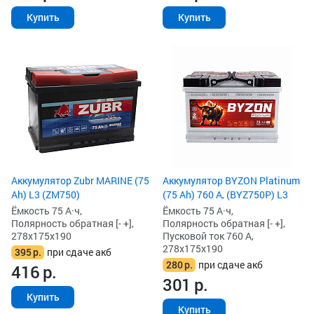
Купить
Купить
Аккумулятор Zubr MARINE (75
Аккумулятор BYZON Platinum
Ah) L3 (ZM750)
(75 Ah) 760 А, (BYZ750P) L3
Ёмкость 75 А·ч,
Ёмкость 75 А·ч,
Полярность обратная [- +],
Полярность обратная [- +],
278x175x190
Пусковой ток 760 А,
278x175x190
395
р.
при сдаче акб
280
р.
при сдаче акб
416
р.
301
р.
Купить
Купить