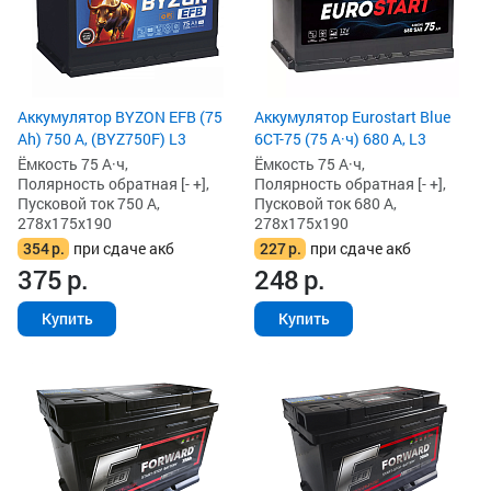
Аккумулятор BYZON EFB (75
Аккумулятор Eurostart Blue
Ah) 750 А, (BYZ750F) L3
6CT-75 (75 А·ч) 680 А, L3
Ёмкость 75 А·ч,
Ёмкость 75 А·ч,
Полярность обратная [- +],
Полярность обратная [- +],
Пусковой ток 750 А,
Пусковой ток 680 А,
278x175x190
278x175x190
354
р.
при сдаче акб
227
р.
при сдаче акб
375
р.
248
р.
Купить
Купить