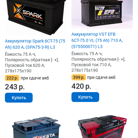
Аккумулятор VST EFB
6СТ-75.0 VL (75 Ah) 710 А,
Аккумулятор Spark 6СТ-75 (75
(575500071) L3
Ah) 620 А, (SPA75-3-R) L3
Ёмкость 75 А·ч,
Ёмкость 75 А·ч,
Полярность обратная [- +],
Полярность обратная [- +],
Пусковой ток 710 А,
Пусковой ток 620 А,
278x175x190
278x175x190
399
р.
при сдаче акб
222
р.
при сдаче акб
420
р.
243
р.
Купить
Купить