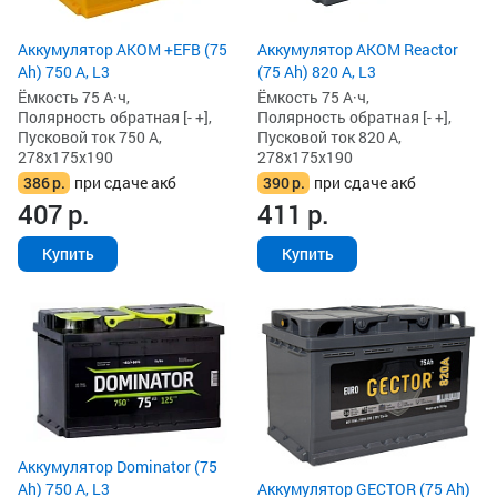
Аккумулятор AKOM +EFB (75
Аккумулятор AKOM Reactor
Ah) 750 А, L3
(75 Ah) 820 А, L3
Ёмкость 75 А·ч,
Ёмкость 75 А·ч,
Полярность обратная [- +],
Полярность обратная [- +],
Пусковой ток 750 А,
Пусковой ток 820 А,
278x175x190
278x175x190
386
р.
при сдаче акб
390
р.
при сдаче акб
407
р.
411
р.
Купить
Купить
Аккумулятор Dominator (75
Ah) 750 А, L3
Аккумулятор GECTOR (75 Ah)