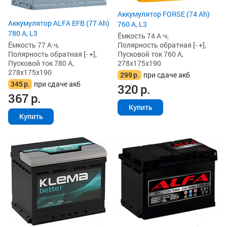
Аккумулятор FORSE (74 Ah)
Аккумулятор ALFA EFB (77 Ah)
760 А, L3
780 А, L3
Ёмкость 74 А·ч,
Ёмкость 77 А·ч,
Полярность обратная [- +],
Полярность обратная [- +],
Пусковой ток 760 А,
Пусковой ток 780 А,
278x175x190
278x175x190
299
р.
при сдаче акб
345
р.
при сдаче акб
320
р.
367
р.
Купить
Купить