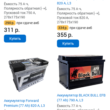
820 А, L3
Ёмкость 75 А·ч,
Полярность обратная [- +],
Ёмкость 75 А·ч,
Пусковой ток 750 А,
Полярность обратная [- +],
278x175x190
Пусковой ток 820 А,
278x175x190
290
р.
при сдаче акб
334
р.
при сдаче акб
311
р.
355
р.
Купить
Купить
Аккумулятор BLACK BULL EFB
(77 Ah) 790 А, L3
Аккумулятор Forward
Premium (77 Ah) 820 А, L3
Ёмкость 77 А·ч,