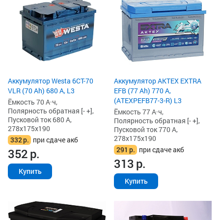
Аккумулятор Westa 6СТ-70
Аккумулятор AKTEX EXTRA
VLR (70 Ah) 680 А, L3
EFB (77 Ah) 770 А,
(ATEXPEFB77-3-R) L3
Ёмкость 70 А·ч,
Полярность обратная [- +],
Ёмкость 77 А·ч,
Пусковой ток 680 А,
Полярность обратная [- +],
278x175x190
Пусковой ток 770 А,
278x175x190
332
р.
при сдаче акб
291
р.
при сдаче акб
352
р.
313
р.
Купить
Купить