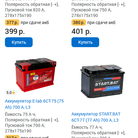
Полярность обратная [- +],
Полярность обратная [- +],
Пусковой ток 820 А,
Пусковой ток 750 А,
278x175x190
278x175x190
377
р.
при сдаче акб
380
р.
при сдаче акб
399
р.
401
р.
Купить
Купить
5.0
Аккумулятор E-lab 6СТ-75 (75
Ah) 700 А, L3
Аккумулятор START.BAT
Ёмкость 75 А·ч,
Полярность обратная [- +],
6СТ-77 (77 Ah) 700 А, L3
Пусковой ток 700 А,
Ёмкость 77 А·ч,
278x175x190
Полярность обратная [- +],
317
р.
при сдаче акб