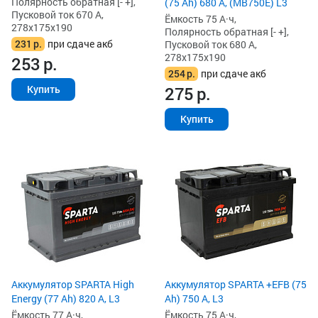
Полярность обратная [- +],
(75 Ah) 680 А, (MB750E) L3
Пусковой ток 670 А,
Ёмкость 75 А·ч,
278x175x190
Полярность обратная [- +],
231
р.
при сдаче акб
Пусковой ток 680 А,
278x175x190
253
р.
254
р.
при сдаче акб
275
р.
Купить
Купить
Аккумулятор SPARTA High
Аккумулятор SPARTA +EFB (75
Energy (77 Ah) 820 А, L3
Ah) 750 А, L3
Ёмкость 77 А·ч,
Ёмкость 75 А·ч,