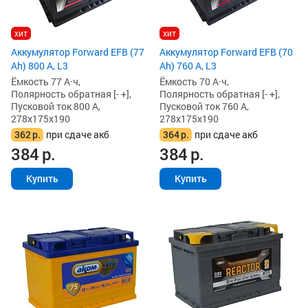
хит
хит
Аккумулятор Forward EFB (77
Аккумулятор Forward EFB (70
Ah) 800 А, L3
Ah) 760 А, L3
Ёмкость 77 А·ч,
Ёмкость 70 А·ч,
Полярность обратная [- +],
Полярность обратная [- +],
Пусковой ток 800 А,
Пусковой ток 760 А,
278x175x190
278x175x190
362
р.
при сдаче акб
364
р.
при сдаче акб
384
р.
384
р.
Купить
Купить