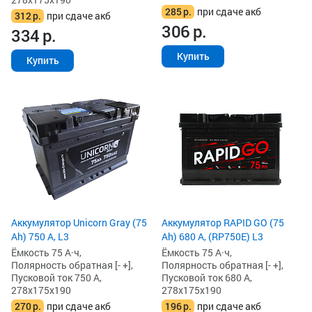
285
р.
при сдаче акб
312
р.
при сдаче акб
306
р.
334
р.
Купить
Купить
Аккумулятор Unicorn Gray (75
Аккумулятор RAPID GO (75
Ah) 750 А, L3
Ah) 680 А, (RP750E) L3
Ёмкость 75 А·ч,
Ёмкость 75 А·ч,
Полярность обратная [- +],
Полярность обратная [- +],
Пусковой ток 750 А,
Пусковой ток 680 А,
278x175x190
278x175x190
270
р.
при сдаче акб
196
р.
при сдаче акб