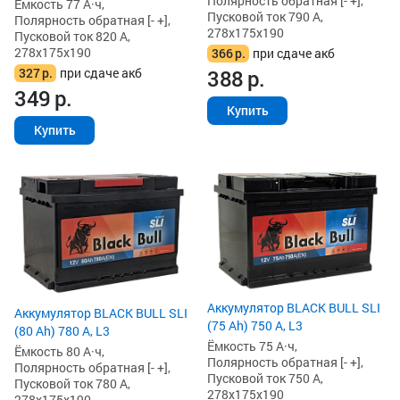
Полярность обратная [- +],
Ёмкость 77 А·ч,
Пусковой ток 790 А,
Полярность обратная [- +],
278x175x190
Пусковой ток 820 А,
278x175x190
366
р.
при сдаче акб
327
р.
при сдаче акб
388
р.
349
р.
Купить
Купить
Аккумулятор BLACK BULL SLI
Аккумулятор BLACK BULL SLI
(75 Ah) 750 А, L3
(80 Ah) 780 А, L3
Ёмкость 75 А·ч,
Ёмкость 80 А·ч,
Полярность обратная [- +],
Полярность обратная [- +],
Пусковой ток 750 А,
Пусковой ток 780 А,
278x175x190
278x175x190