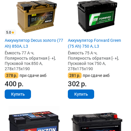
5.0
Аккумулятор Decus золото (77
Аккумулятор Forward Green
Ah) 850А, L3
(75 Ah) 750 А, L3
Ёмкость 77 А·ч,
Ёмкость 75 А·ч,
Полярность обратная [- +],
Полярность обратная [- +],
Пусковой ток 850 А,
Пусковой ток 750 А,
278x175x190
278x175x190
378
р.
при сдаче акб
281
р.
при сдаче акб
400
р.
302
р.
Купить
Купить