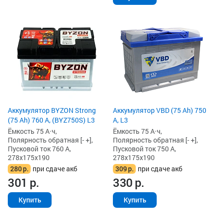
Аккумулятор BYZON Strong
Аккумулятор VBD (75 Ah) 750
(75 Ah) 760 А, (BYZ750S) L3
А, L3
Ёмкость 75 А·ч,
Ёмкость 75 А·ч,
Полярность обратная [- +],
Полярность обратная [- +],
Пусковой ток 760 А,
Пусковой ток 750 А,
278x175x190
278x175x190
280
р.
при сдаче акб
309
р.
при сдаче акб
301
р.
330
р.
Купить
Купить