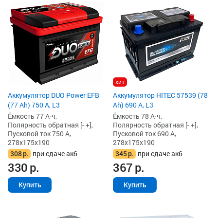
хит
Аккумулятор DUO Power EFB
Аккумулятор HITEC 57539 (78
(77 Ah) 750 А, L3
Ah) 690 А, L3
Ёмкость 77 А·ч,
Ёмкость 78 А·ч,
Полярность обратная [- +],
Полярность обратная [- +],
Пусковой ток 750 А,
Пусковой ток 690 А,
278x175x190
278x175x190
308
р.
при сдаче акб
345
р.
при сдаче акб
330
р.
367
р.
Купить
Купить