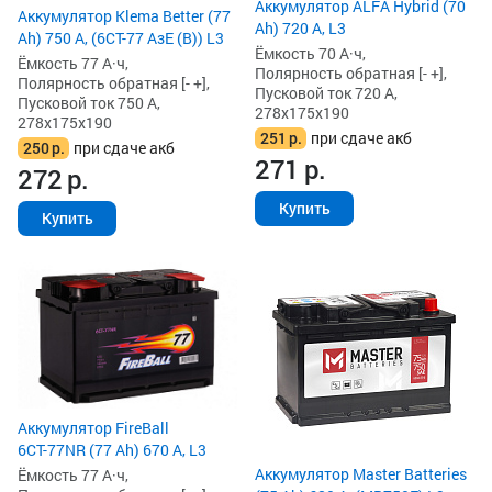
Аккумулятор ALFA Hybrid (70
Аккумулятор Klema Better (77
Ah) 720 А, L3
Ah) 750 А, (6СТ-77 АзЕ (B)) L3
Ёмкость 70 А·ч,
Ёмкость 77 А·ч,
Полярность обратная [- +],
Полярность обратная [- +],
Пусковой ток 720 А,
Пусковой ток 750 А,
278x175x190
278x175x190
251
р.
при сдаче акб
250
р.
при сдаче акб
271
р.
272
р.
Купить
Купить
Аккумулятор FireBall
6СТ-77NR (77 Ah) 670 А, L3
Аккумулятор Master Batteries
Ёмкость 77 А·ч,