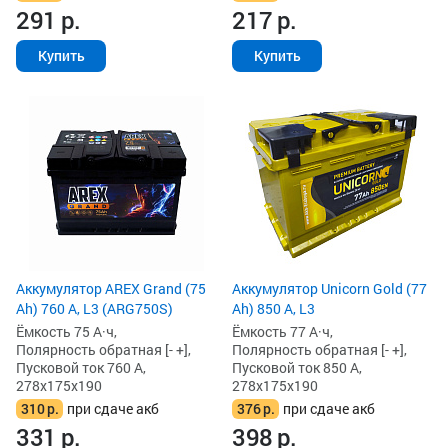
291
р.
217
р.
Купить
Купить
Аккумулятор AREX Grand (75
Аккумулятор Unicorn Gold (77
Ah) 760 А, L3 (ARG750S)
Ah) 850 А, L3
Ёмкость 75 А·ч,
Ёмкость 77 А·ч,
Полярность обратная [- +],
Полярность обратная [- +],
Пусковой ток 760 А,
Пусковой ток 850 А,
278x175x190
278x175x190
310
р.
при сдаче акб
376
р.
при сдаче акб
331
р.
398
р.