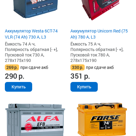
Аккумулятор Westa 6СТ-74
Аккумулятор Unicorn Red (75
VLR (74 Ah) 730 А, L3
Ah) 780 А, L3
Ёмкость 74 А·ч,
Ёмкость 75 А·ч,
Полярность обратная [- +],
Полярность обратная [- +],
Пусковой ток 730 А,
Пусковой ток 780 А,
278x175x190
278x175x190
269
р.
при сдаче акб
330
р.
при сдаче акб
290
р.
351
р.
Купить
Купить